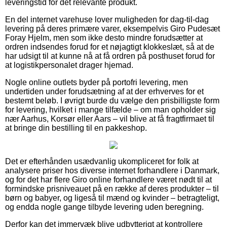
leveringstid for det relevante produkt.
En del internet varehuse lover muligheden for dag-til-dag
levering på deres primære varer, eksempelvis Giro Pudesæt
Foray Hjelm, men som ikke desto mindre forudsætter at
ordren indsendes forud for et nøjagtigt klokkeslæt, så at de
har udsigt til at kunne nå at få ordren på posthuset forud for
at logistikpersonalet drager hjemad.
Nogle online outlets byder på portofri levering, men
undertiden under forudsætning af at der erhverves for et
bestemt beløb. I øvrigt burde du vælge den prisbilligste form
for levering, hvilket i mange tilfælde – om man opholder sig
nær Aarhus, Korsør eller Aars – vil blive at få fragtfirmaet til
at bringe din bestilling til en pakkeshop.
Det er efterhånden usædvanlig ukompliceret for folk at
analysere priser hos diverse internet forhandlere i Danmark,
og for det har flere Giro online forhandlere været nødt til at
formindske prisniveauet på en række af deres produkter – til
børn og babyer, og ligeså til mænd og kvinder – betragteligt,
og endda nogle gange tilbyde levering uden beregning.
Derfor kan det immervæk blive udbytterigt at kontrollere