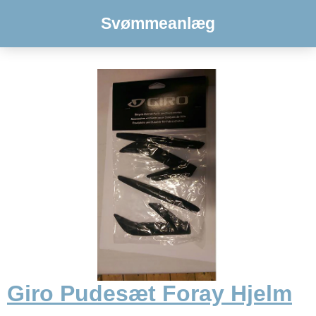
Svømmeanlæg
Giro Pudesæt Foray Hjelm