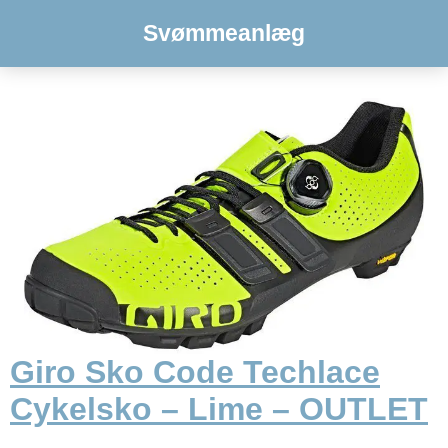
Svømmeanlæg
Giro Sko Code Techlace
Cykelsko – Lime – OUTLET