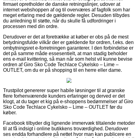
firmaet opretholder de danske retningslinjer, udover at
internet webshoppen af og til overværes af fagfolk som har
meget erfaring med de gældende regler. Desuden tilbydes
du anledning til støtte, når du skulle få udfordringer i
processen med din ordre.
Derudover er det at foretrække at køber er obs på de mest
betydningsfulde vilkår der er gældende for ordren, f.eks. den
ombytningsret e-forretningen garanterer. I den forbindelse er
det på samme måde essesentielt, at man stadig beholder
ens e-mail kvittering, så man når som helst vil kunne bevise
ordren af Giro Sko Code Techlace Cykelsko – Lime –
OUTLET, om du er på shopping til en herre eller dame.
Trustpilot genererer super habile løsninger til at granske
flere forhenværende kunders erfaringer og derved er det
klogt, at du tager et kig på e-shoppens bedømmelser af Giro
Sko Code Techlace Cykelsko – Lime – OUTLET før du
køber.
Facebook tilbyder dig lignende immervæk tiltalende metoder
til at få indsigt i online butikkens troværdighed. Derudover
ses endda forhandlere på nettet hvor man kan publicere en