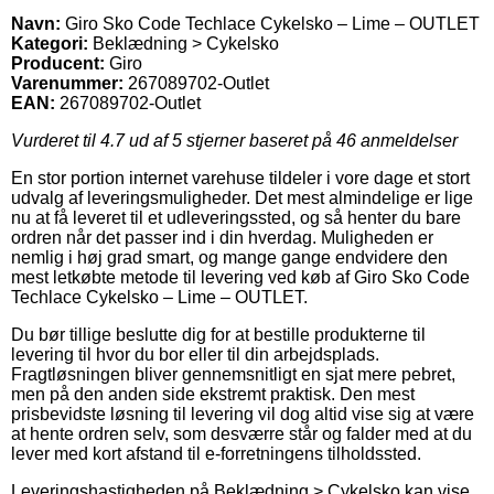
Navn:
Giro Sko Code Techlace Cykelsko – Lime – OUTLET
Kategori:
Beklædning > Cykelsko
Producent:
Giro
Varenummer:
267089702-Outlet
EAN:
267089702-Outlet
Vurderet til
4.7
ud af 5 stjerner baseret på
46
anmeldelser
En stor portion internet varehuse tildeler i vore dage et stort
udvalg af leveringsmuligheder. Det mest almindelige er lige
nu at få leveret til et udleveringssted, og så henter du bare
ordren når det passer ind i din hverdag. Muligheden er
nemlig i høj grad smart, og mange gange endvidere den
mest letkøbte metode til levering ved køb af Giro Sko Code
Techlace Cykelsko – Lime – OUTLET.
Du bør tillige beslutte dig for at bestille produkterne til
levering til hvor du bor eller til din arbejdsplads.
Fragtløsningen bliver gennemsnitligt en sjat mere pebret,
men på den anden side ekstremt praktisk. Den mest
prisbevidste løsning til levering vil dog altid vise sig at være
at hente ordren selv, som desværre står og falder med at du
lever med kort afstand til e-forretningens tilholdssted.
Leveringshastigheden på Beklædning > Cykelsko kan vise