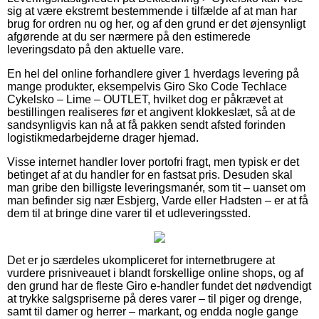
sig at være ekstremt bestemmende i tilfælde af at man har
brug for ordren nu og her, og af den grund er det øjensynligt
afgørende at du ser nærmere på den estimerede
leveringsdato på den aktuelle vare.
En hel del online forhandlere giver 1 hverdags levering på
mange produkter, eksempelvis Giro Sko Code Techlace
Cykelsko – Lime – OUTLET, hvilket dog er påkrævet at
bestillingen realiseres før et angivent klokkeslæt, så at de
sandsynligvis kan nå at få pakken sendt afsted forinden
logistikmedarbejderne drager hjemad.
Visse internet handler lover portofri fragt, men typisk er det
betinget af at du handler for en fastsat pris. Desuden skal
man gribe den billigste leveringsmanér, som tit – uanset om
man befinder sig nær Esbjerg, Varde eller Hadsten – er at få
dem til at bringe dine varer til et udleveringssted.
Det er jo særdeles ukompliceret for internetbrugere at
vurdere prisniveauet i blandt forskellige online shops, og af
den grund har de fleste Giro e-handler fundet det nødvendigt
at trykke salgspriserne på deres varer – til piger og drenge,
samt til damer og herrer – markant, og endda nogle gange