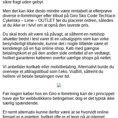
sikre fragt uden gebyr.
Men det kan ikke desto mindre være rentabelt at efterprøve
diverse e-forretninger efter tilbud på Giro Sko Code Techlace
Cykelsko – Lime – OUTLET før du placerer ordren, således
at du ikke er i tvivl om at opnå den laveste pris.
Du skal trods alt være så påvagt, at såfremt en netshop
afsætter bedst i test varer til en udsalgspris som kan virke
besynderligt tiltalende, kunne det i nogle tilfælde være et
kendetegn på en fup online shop. Køb med gængse
betalingskort er på den anden side omfattet af en vedtægt,
hvilket garanterer køberen overfor uærlige shops på nettet.
Vi anbefaler kortkøb eller mobilbetaling. Alternativt burde du
overveje et afdragstilbud som f.eks. ViaBill, såfremt du
hellere vil betale betalingen over tid.
Før nogen køber hos en Giro e-forretning kan de i princippet
have øje for webbutikkens betingelser, dog er det typisk ikke
særlig spændende.
Et nemt alternativ kunne derfor være at se hvorvidt online
firmaet er e-mærket, hvilket ofte er et tegn på at internet