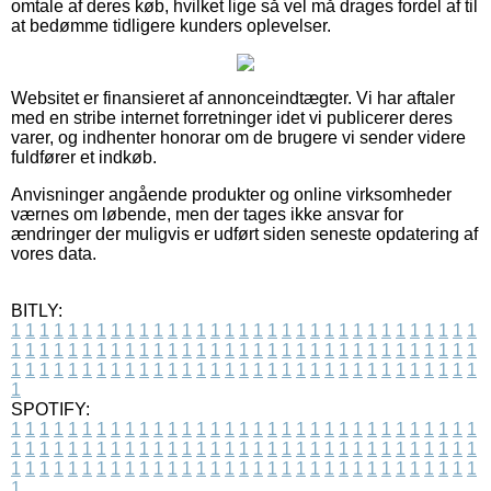
omtale af deres køb, hvilket lige så vel må drages fordel af til
at bedømme tidligere kunders oplevelser.
Websitet er finansieret af annonceindtægter. Vi har aftaler
med en stribe internet forretninger idet vi publicerer deres
varer, og indhenter honorar om de brugere vi sender videre
fuldfører et indkøb.
Anvisninger angående produkter og online virksomheder
værnes om løbende, men der tages ikke ansvar for
ændringer der muligvis er udført siden seneste opdatering af
vores data.
BITLY:
1
1
1
1
1
1
1
1
1
1
1
1
1
1
1
1
1
1
1
1
1
1
1
1
1
1
1
1
1
1
1
1
1
1
1
1
1
1
1
1
1
1
1
1
1
1
1
1
1
1
1
1
1
1
1
1
1
1
1
1
1
1
1
1
1
1
1
1
1
1
1
1
1
1
1
1
1
1
1
1
1
1
1
1
1
1
1
1
1
1
1
1
1
1
1
1
1
1
1
1
SPOTIFY:
1
1
1
1
1
1
1
1
1
1
1
1
1
1
1
1
1
1
1
1
1
1
1
1
1
1
1
1
1
1
1
1
1
1
1
1
1
1
1
1
1
1
1
1
1
1
1
1
1
1
1
1
1
1
1
1
1
1
1
1
1
1
1
1
1
1
1
1
1
1
1
1
1
1
1
1
1
1
1
1
1
1
1
1
1
1
1
1
1
1
1
1
1
1
1
1
1
1
1
1