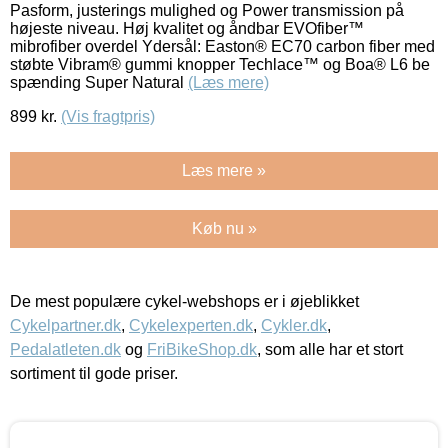
Pasform, justerings mulighed og Power transmission på
højeste niveau. Høj kvalitet og åndbar EVOfiber™
mibrofiber overdel Ydersål: Easton® EC70 carbon fiber med
støbte Vibram® gummi knopper Techlace™ og Boa® L6 be
spænding Super Natural
(Læs mere)
899
kr.
(Vis fragtpris)
Læs mere »
Køb nu »
De mest populære cykel-webshops er i øjeblikket
Cykelpartner.dk
,
Cykelexperten.dk
,
Cykler.dk
,
Pedalatleten.dk
og
FriBikeShop.dk
, som alle har et stort
sortiment til gode priser.