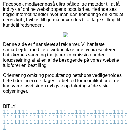
Facebook medfører også ultra pålidelige metoder til at få
indtryk af online webshoppens popularitet. Herinde ses
nogle internet handler hvor man kan frembringe en kritik af
deres køb, hvilket tillige må anvendes til at tage stilling til
kundetilfredsheden.
Denne side er finansieret af reklamer. Vi har faste
samarbejder med flere webbutikker idet vi præsenterer
butikkernes varer, og indtjener kommission under
forudsætning af at en af de besøgende på vores website
fuldfører en bestilling.
Orientering omkring produkter og netshops vedligeholdes
hele tiden, men der tages forbehold for modifikationer der
kan være lavet siden nyligste opdatering af de viste
oplysninger.
BITLY:
1
1
1
1
1
1
1
1
1
1
1
1
1
1
1
1
1
1
1
1
1
1
1
1
1
1
1
1
1
1
1
1
1
1
1
1
1
1
1
1
1
1
1
1
1
1
1
1
1
1
1
1
1
1
1
1
1
1
1
1
1
1
1
1
1
1
1
1
1
1
1
1
1
1
1
1
1
1
1
1
1
1
1
1
1
1
1
1
1
1
1
1
1
1
1
1
1
1
1
1