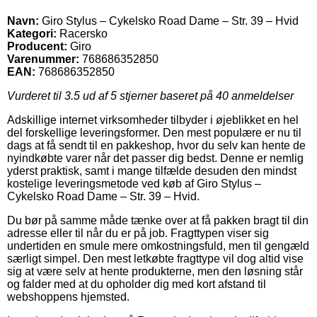
Navn:
Giro Stylus – Cykelsko Road Dame – Str. 39 – Hvid
Kategori:
Racersko
Producent:
Giro
Varenummer:
768686352850
EAN:
768686352850
Vurderet til
3.5
ud af 5 stjerner baseret på
40
anmeldelser
Adskillige internet virksomheder tilbyder i øjeblikket en hel
del forskellige leveringsformer. Den mest populære er nu til
dags at få sendt til en pakkeshop, hvor du selv kan hente de
nyindkøbte varer når det passer dig bedst. Denne er nemlig
yderst praktisk, samt i mange tilfælde desuden den mindst
kostelige leveringsmetode ved køb af Giro Stylus –
Cykelsko Road Dame – Str. 39 – Hvid.
Du bør på samme måde tænke over at få pakken bragt til din
adresse eller til når du er på job. Fragttypen viser sig
undertiden en smule mere omkostningsfuld, men til gengæld
særligt simpel. Den mest letkøbte fragttype vil dog altid vise
sig at være selv at hente produkterne, men den løsning står
og falder med at du opholder dig med kort afstand til
webshoppens hjemsted.