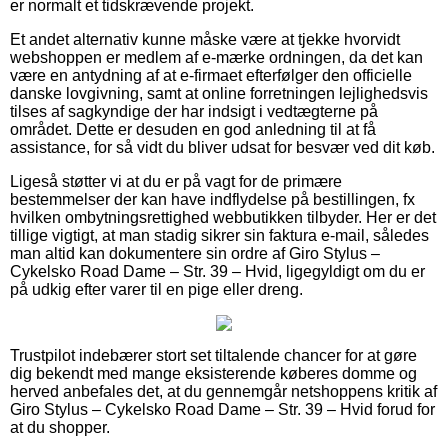
er normalt et tidskrævende projekt.
Et andet alternativ kunne måske være at tjekke hvorvidt
webshoppen er medlem af e-mærke ordningen, da det kan
være en antydning af at e-firmaet efterfølger den officielle
danske lovgivning, samt at online forretningen lejlighedsvis
tilses af sagkyndige der har indsigt i vedtægterne på
området. Dette er desuden en god anledning til at få
assistance, for så vidt du bliver udsat for besvær ved dit køb.
Ligeså støtter vi at du er på vagt for de primære
bestemmelser der kan have indflydelse på bestillingen, fx
hvilken ombytningsrettighed webbutikken tilbyder. Her er det
tillige vigtigt, at man stadig sikrer sin faktura e-mail, således
man altid kan dokumentere sin ordre af Giro Stylus –
Cykelsko Road Dame – Str. 39 – Hvid, ligegyldigt om du er
på udkig efter varer til en pige eller dreng.
Trustpilot indebærer stort set tiltalende chancer for at gøre
dig bekendt med mange eksisterende køberes domme og
herved anbefales det, at du gennemgår netshoppens kritik af
Giro Stylus – Cykelsko Road Dame – Str. 39 – Hvid forud for
at du shopper.