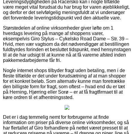
Leveringsdygtigheden på Racersko kan i nogle tilfælde
være meget vital forudsat du har brug for varen øjeblikkeligt,
og derfor er det selvfølgelig meningsfuldt at vi undersøger
det forventede leveringstidspunkt ved den aktuelle vare.
Størstedelen af online virksomheder giver løfte om 1
hverdags levering på mange af shoppens varer,
eksempelvis Giro Stylus – Cykelsko Road Dame – Str. 39 –
Hvid, men vær vagtsom da det nødvendiggør at bestillingen
fuldbyrdes forinden et besluttet tidspunkt, med hensynstagen
til at de har udsigt til at kunne nå at få varerne afsted inden
pakkemedarbejderne får fri.
Nogle internet shops tilbyder fragt uden betaling, men i de
fleste tilfælde er det under forudsætning af at man shopper
for et konkret beløb. Som alternativ kunne man foretrække
den billigste form for fragt, som oftest – hvad end du er tæt
på Herning, Hjørring eller Sorø – er at få fragtfirmaet til at
køre ordren til et afhentningssted.
Det er i dag temmelig nemt for forbrugerne at finde
information om priser på diverse online virksomheder, og så
har flertallet af Giro forhandlere på nettet været presset til at
at reducere priserne på varerne – til drenge og piger, lige så