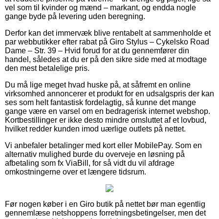
vel som til kvinder og mænd – markant, og endda nogle
gange byde på levering uden beregning.
Derfor kan det immervæk blive rentabelt at sammenholde et
par webbutikker efter rabat på Giro Stylus – Cykelsko Road
Dame – Str. 39 – Hvid forud for at du gennemfører din
handel, således at du er på den sikre side med at modtage
den mest betalelige pris.
Du må lige meget hvad huske på, at såfremt en online
virksomhed annoncerer et produkt for en udsalgspris der kan
ses som helt fantastisk fordelagtig, så kunne det mange
gange være en varsel om en bedragerisk internet webshop.
Kortbestillinger er ikke desto mindre omsluttet af et lovbud,
hvilket redder kunden imod uærlige outlets på nettet.
Vi anbefaler betalinger med kort eller MobilePay. Som en
alternativ mulighed burde du overveje en løsning på
afbetaling som fx ViaBill, for så vidt du vil afdrage
omkostningerne over et længere tidsrum.
Før nogen køber i en Giro butik på nettet bør man egentlig
gennemlæse netshoppens forretningsbetingelser, men det