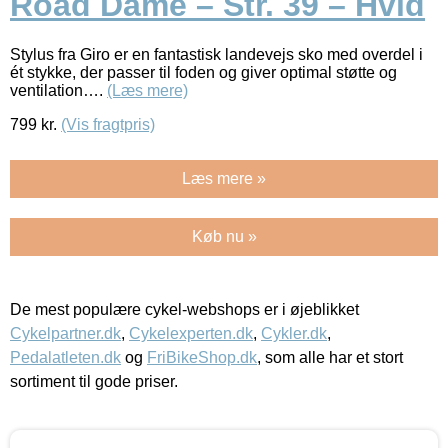
Road Dame – Str. 39 – Hvid
Stylus fra Giro er en fantastisk landevejs sko med overdel i
ét stykke, der passer til foden og giver optimal støtte og
ventilation….
(Læs mere)
799
kr.
(Vis fragtpris)
Læs mere »
Køb nu »
De mest populære cykel-webshops er i øjeblikket
Cykelpartner.dk
,
Cykelexperten.dk
,
Cykler.dk
,
Pedalatleten.dk
og
FriBikeShop.dk
, som alle har et stort
sortiment til gode priser.