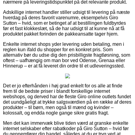
nærmere på leveringstidspunktet på det relevante produkt.
Adskillige internet handler stiller udsigt til levering på næste
hverdag på deres favorit varenumre, eksempelvis Giro
Sutton – hvid, som er betinget af at bestillingen fuldbyrdes
før et fast klokkeslæt, så de har udsigt til at kunne nå at få
produktet pakket forinden de pakkeansatte tager hjem.
Enkelte internet shops yder levering uden betaling, men i
reglen kun ifald du shopper for en konkret pris. Som
alternativ bør du udse dig den prisbilligste fragtløsning, som
oftest – uafhængig om man bor ved Odense, Grenaa eller
Hinnerup – er at få leveret din ordre til et udleveringssted.
Det er jo efterhånden i høj grad enkelt for os alle at finde
frem til de bedste priser i blandt forskellige internet
webshops, og derved har de fleste Giro online outlets fundet
det uundgåeligt at trykke salgsværdien på en række af deres
produkter – til børn, men også til mænd og kvinder –
kolossalt, og endda nogle gange sikre gratis fragt.
Men det kan immervæk blive tiden værd at granske enkelte
internet selskaber efter rabatkoder på Giro Sutton – hvid før
du gennemfører din handel, således at du er tryg ved at