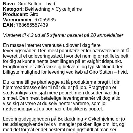
Navn:
Giro Sutton – hvid
Kategori:
Beklædning > Cykelhjelme
Producent:
Giro
Varenummer:
67055935
EAN:
768686557439
Vurderet til
4.2
ud af 5 stjerner baseret på
20
anmeldelser
En masse internet varehuse udlover i dag flere
leveringsmåder. Den mest populære er for nærværende at få
leveret til et udleveringssted, hvor det nemlig er ret fleksibelt
for dig at kunne hente bestillingen på et valgfrit tidspunkt.
Fragtformen er altså virkelig bekvem, og typisk tilmed den
billigste mulighed for levering ved køb af Giro Sutton – hvid.
Du kunne tillige planlægge at få produkterne bragt til din
hjemmeadresse eller til når du er på job. Fragttypen er
sædvanligvis en sjat mere pebret, men desuden vældig
simpel. Den mest betalelige leveringsmanér vil dog altid
vise sig at være at du selv henter varerne, som jo
nødvendiggør at du bor nær e-butikkens bopæl.
Leveringsdygtigheden på Beklædning > Cykelhjelme er jo
ret udslagsgivende hvis vi mangler pakken lige om lidt, og
med det formål er det bestemt meningsfuldt at man ser