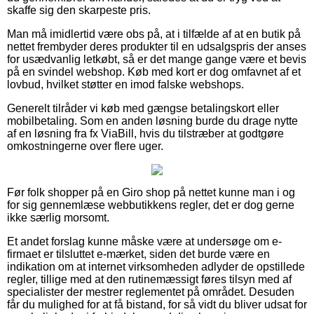
skaffe sig den skarpeste pris.
Man må imidlertid være obs på, at i tilfælde af at en butik på
nettet frembyder deres produkter til en udsalgspris der anses
for usædvanlig letkøbt, så er det mange gange være et bevis
på en svindel webshop. Køb med kort er dog omfavnet af et
lovbud, hvilket støtter en imod falske webshops.
Generelt tilråder vi køb med gængse betalingskort eller
mobilbetaling. Som en anden løsning burde du drage nytte
af en løsning fra fx ViaBill, hvis du tilstræber at godtgøre
omkostningerne over flere uger.
Før folk shopper på en Giro shop på nettet kunne man i og
for sig gennemlæse webbutikkens regler, det er dog gerne
ikke særlig morsomt.
Et andet forslag kunne måske være at undersøge om e-
firmaet er tilsluttet e-mærket, siden det burde være en
indikation om at internet virksomheden adlyder de opstillede
regler, tillige med at den rutinemæssigt føres tilsyn med af
specialister der mestrer reglementet på området. Desuden
får du mulighed for at få bistand, for så vidt du bliver udsat for