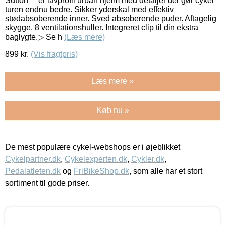
Sutton™ er lavprofil urban hjelm med detaljer der gør cykel
turen endnu bedre. Sikker yderskal med effektiv
stødabsoberende inner. Sved absoberende puder. Aftagelig
skygge. 8 ventilationshuller. Integreret clip til din ekstra
baglygte.▷ Se h
(Læs mere)
899
kr.
(Vis fragtpris)
Læs mere »
Køb nu »
De mest populære cykel-webshops er i øjeblikket
Cykelpartner.dk
,
Cykelexperten.dk
,
Cykler.dk
,
Pedalatleten.dk
og
FriBikeShop.dk
, som alle har et stort
sortiment til gode priser.