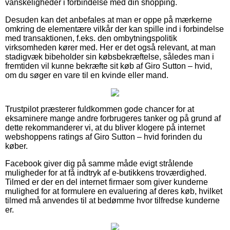
vanskeligheder i forbindelse med din shopping.
Desuden kan det anbefales at man er oppe på mærkerne
omkring de elementære vilkår der kan spille ind i forbindelse
med transaktionen, f.eks. den ombytningspolitik
virksomheden kører med. Her er det også relevant, at man
stadigvæk bibeholder sin købsbekræftelse, således man i
fremtiden vil kunne bekræfte sit køb af Giro Sutton – hvid,
om du søger en vare til en kvinde eller mand.
Trustpilot præsterer fuldkommen gode chancer for at
eksaminere mange andre forbrugeres tanker og på grund af
dette rekommanderer vi, at du bliver klogere på internet
webshoppens ratings af Giro Sutton – hvid forinden du
køber.
Facebook giver dig på samme måde evigt strålende
muligheder for at få indtryk af e-butikkens troværdighed.
Tilmed er der en del internet firmaer som giver kunderne
mulighed for at formulere en evaluering af deres køb, hvilket
tilmed må anvendes til at bedømme hvor tilfredse kunderne
er.