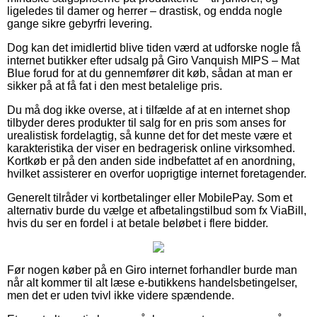
ligeledes til damer og herrer – drastisk, og endda nogle
gange sikre gebyrfri levering.
Dog kan det imidlertid blive tiden værd at udforske nogle få
internet butikker efter udsalg på Giro Vanquish MIPS – Mat
Blue forud for at du gennemfører dit køb, sådan at man er
sikker på at få fat i den mest betalelige pris.
Du må dog ikke overse, at i tilfælde af at en internet shop
tilbyder deres produkter til salg for en pris som anses for
urealistisk fordelagtig, så kunne det for det meste være et
karakteristika der viser en bedragerisk online virksomhed.
Kortkøb er på den anden side indbefattet af en anordning,
hvilket assisterer en overfor uoprigtige internet foretagender.
Generelt tilråder vi kortbetalinger eller MobilePay. Som et
alternativ burde du vælge et afbetalingstilbud som fx ViaBill,
hvis du ser en fordel i at betale beløbet i flere bidder.
Før nogen køber på en Giro internet forhandler burde man
når alt kommer til alt læse e-butikkens handelsbetingelser,
men det er uden tvivl ikke videre spændende.