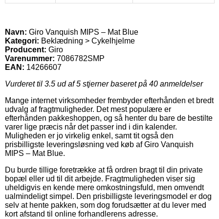
Navn:
Giro Vanquish MIPS – Mat Blue
Kategori:
Beklædning > Cykelhjelme
Producent:
Giro
Varenummer:
7086782SMP
EAN:
14266607
Vurderet til
3.5
ud af 5 stjerner baseret på
40
anmeldelser
Mange internet virksomheder frembyder efterhånden et bredt
udvalg af fragtmuligheder. Det mest populære er
efterhånden pakkeshoppen, og så henter du bare de bestilte
varer lige præcis når det passer ind i din kalender.
Muligheden er jo virkelig enkel, samt tit også den
prisbilligste leveringsløsning ved køb af Giro Vanquish
MIPS – Mat Blue.
Du burde tillige foretrække at få ordren bragt til din private
bopæl eller ud til dit arbejde. Fragtmuligheden viser sig
uheldigvis en kende mere omkostningsfuld, men omvendt
ualmindeligt simpel. Den prisbilligste leveringsmodel er dog
selv at hente pakken, som dog forudsætter at du lever med
kort afstand til online forhandlerens adresse.