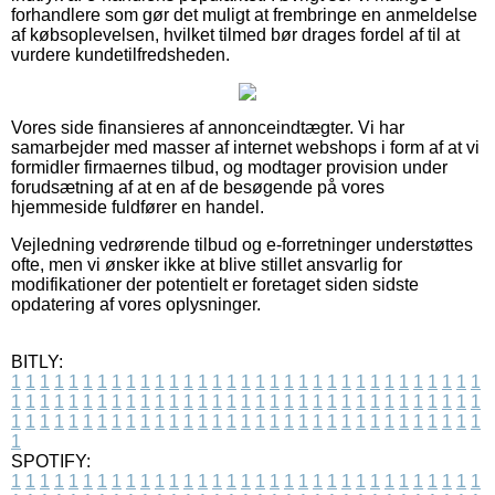
forhandlere som gør det muligt at frembringe en anmeldelse
af købsoplevelsen, hvilket tilmed bør drages fordel af til at
vurdere kundetilfredsheden.
Vores side finansieres af annonceindtægter. Vi har
samarbejder med masser af internet webshops i form af at vi
formidler firmaernes tilbud, og modtager provision under
forudsætning af at en af de besøgende på vores
hjemmeside fuldfører en handel.
Vejledning vedrørende tilbud og e-forretninger understøttes
ofte, men vi ønsker ikke at blive stillet ansvarlig for
modifikationer der potentielt er foretaget siden sidste
opdatering af vores oplysninger.
BITLY:
1
1
1
1
1
1
1
1
1
1
1
1
1
1
1
1
1
1
1
1
1
1
1
1
1
1
1
1
1
1
1
1
1
1
1
1
1
1
1
1
1
1
1
1
1
1
1
1
1
1
1
1
1
1
1
1
1
1
1
1
1
1
1
1
1
1
1
1
1
1
1
1
1
1
1
1
1
1
1
1
1
1
1
1
1
1
1
1
1
1
1
1
1
1
1
1
1
1
1
1
SPOTIFY:
1
1
1
1
1
1
1
1
1
1
1
1
1
1
1
1
1
1
1
1
1
1
1
1
1
1
1
1
1
1
1
1
1