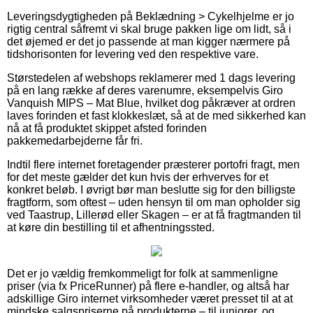
Leveringsdygtigheden på Beklædning > Cykelhjelme er jo
rigtig central såfremt vi skal bruge pakken lige om lidt, så i
det øjemed er det jo passende at man kigger nærmere på
tidshorisonten for levering ved den respektive vare.
Størstedelen af webshops reklamerer med 1 dags levering
på en lang række af deres varenumre, eksempelvis Giro
Vanquish MIPS – Mat Blue, hvilket dog påkræver at ordren
laves forinden et fast klokkeslæt, så at de med sikkerhed kan
nå at få produktet skippet afsted forinden
pakkemedarbejderne får fri.
Indtil flere internet foretagender præsterer portofri fragt, men
for det meste gælder det kun hvis der erhverves for et
konkret beløb. I øvrigt bør man beslutte sig for den billigste
fragtform, som oftest – uden hensyn til om man opholder sig
ved Taastrup, Lillerød eller Skagen – er at få fragtmanden til
at køre din bestilling til et afhentningssted.
Det er jo vældig fremkommeligt for folk at sammenligne
priser (via fx PriceRunner) på flere e-handler, og altså har
adskillige Giro internet virksomheder været presset til at at
mindske salgspriserne på produkterne – til juniorer, og