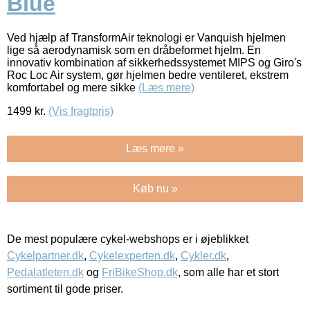
Blue
Ved hjælp af TransformAir teknologi er Vanquish hjelmen
lige så aerodynamisk som en dråbeformet hjelm. En
innovativ kombination af sikkerhedssystemet MIPS og Giro's
Roc Loc Air system, gør hjelmen bedre ventileret, ekstrem
komfortabel og mere sikke
(Læs mere)
1499
kr.
(Vis fragtpris)
Læs mere »
Køb nu »
De mest populære cykel-webshops er i øjeblikket
Cykelpartner.dk
,
Cykelexperten.dk
,
Cykler.dk
,
Pedalatleten.dk
og
FriBikeShop.dk
, som alle har et stort
sortiment til gode priser.