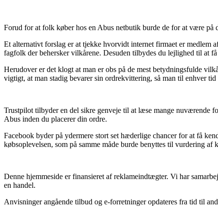
Forud for at folk køber hos en Abus netbutik burde de for at være på d
Et alternativt forslag er at tjekke hvorvidt internet firmaet er medlem
fagfolk der behersker vilkårene. Desuden tilbydes du lejlighed til at f
Herudover er det klogt at man er obs på de mest betydningsfulde vilk
vigtigt, at man stadig bevarer sin ordrekvittering, så man til enhver
Trustpilot tilbyder en del sikre genveje til at læse mange nuværende 
Abus inden du placerer din ordre.
Facebook byder på ydermere stort set hæderlige chancer for at få kends
købsoplevelsen, som på samme måde burde benyttes til vurdering af k
Denne hjemmeside er finansieret af reklameindtægter. Vi har samarbej
en handel.
Anvisninger angående tilbud og e-forretninger opdateres fra tid til and