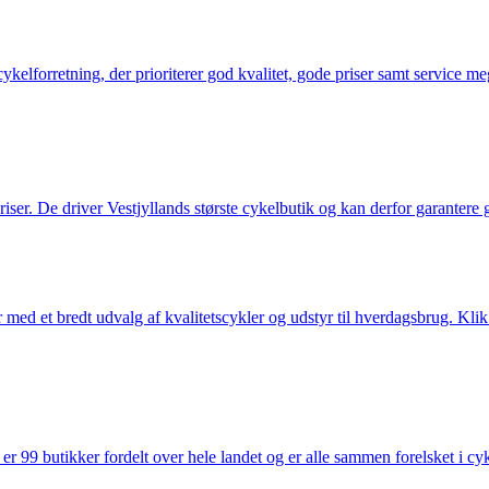
elforretning, der prioriterer god kvalitet, gode priser samt service mege
 priser. De driver Vestjyllands største cykelbutik og kan derfor garantere
med et bredt udvalg af kvalitetscykler og udstyr til hverdagsbrug. Klik 
 99 butikker fordelt over hele landet og er alle sammen forelsket i cykl