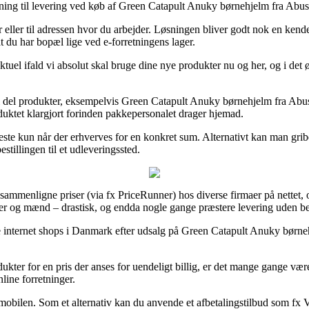
sning til levering ved køb af Green Catapult Anuky børnehjelm fra Abus
eller til adressen hvor du arbejder. Løsningen bliver godt nok en kende
t du har bopæl lige ved e-forretningens lager.
tuel ifald vi absolut skal bruge dine nye produkter nu og her, og i det
hel del produkter, eksempelvis Green Catapult Anuky børnehjelm fra Ab
oduktet klargjort forinden pakkepersonalet drager hjemad.
meste kun når der erhverves for en konkret sum. Alternativt kan man gri
tillingen til et udleveringssted.
sammenligne priser (via fx PriceRunner) hos diverse firmaer på nettet, o
inder og mænd – drastisk, og endda nogle gange præstere levering uden be
ige internet shops i Danmark efter udsalg på Green Catapult Anuky børne
dukter for en pris der anses for uendeligt billig, er det mange gange væ
line forretninger.
 mobilen. Som et alternativ kan du anvende et afbetalingstilbud som fx V