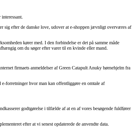
 interessant.
tter sig efter de danske love, udover at e-shoppen jævnligt overværes af
virksomheden kører med. I den forbindelse er det på samme måde
afhængig om du søger efter varer til en kvinde eller mand.
r internet firmaets anmeldelser af Green Catapult Anuky børnehjelm fra
l e-forretninger hvor man kan offentliggøre en omtale af
kasserer godtgørelse i tilfælde af at en af vores besøgende fuldfører
mplementeret efter at vi senest opdaterede de anvendte data.