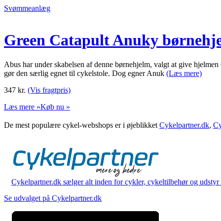
Svømmeanlæg
Green Catapult Anuky børnehje
Abus har under skabelsen af denne børnehjelm, valgt at give hjelmen
gør den særlig egnet til cykelstole. Dog egner Anuk
(Læs mere)
347
kr.
(Vis fragtpris)
Læs mere »
Køb nu »
De mest populære cykel-webshops er i øjeblikket
Cykelpartner.dk
,
Cy
Cykelpartner.dk sælger alt inden for cykler, cykeltilbehør og udstyr o
Se udvalget på Cykelpartner.dk