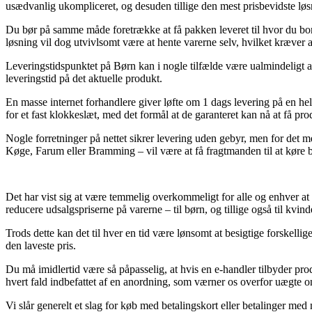
usædvanlig ukompliceret, og desuden tillige den mest prisbevidste lø
Du bør på samme måde foretrække at få pakken leveret til hvor du bor 
løsning vil dog utvivlsomt være at hente varerne selv, hvilket kræver a
Leveringstidspunktet på Børn kan i nogle tilfælde være ualmindeligt ak
leveringstid på det aktuelle produkt.
En masse internet forhandlere giver løfte om 1 dags levering på en 
for et fast klokkeslæt, med det formål at de garanteret kan nå at få pr
Nogle forretninger på nettet sikrer levering uden gebyr, men for det 
Køge, Farum eller Bramming – vil være at få fragtmanden til at køre bes
Det har vist sig at være temmelig overkommeligt for alle og enhver at 
reducere udsalgspriserne på varerne – til børn, og tillige også til kv
Trods dette kan det til hver en tid være lønsomt at besigtige forskell
den laveste pris.
Du må imidlertid være så påpasselig, at hvis en e-handler tilbyder pro
hvert fald indbefattet af en anordning, som værner os overfor uægte on
Vi slår generelt et slag for køb med betalingskort eller betalinger med