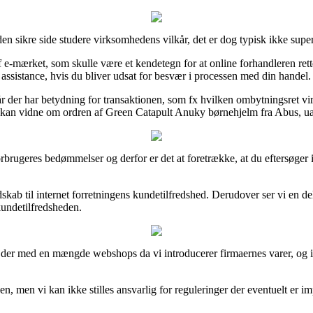
en sikre side studere virksomhedens vilkår, det er dog typisk ikke super
 af e-mærket, som skulle være et kendetegn for at online forhandleren re
å assistance, hvis du bliver udsat for besvær i processen med din handel.
år der har betydning for transaktionen, som fx hvilken ombytningsret 
 tid kan vidne om ordren af Green Catapult Anuky børnehjelm fra Abus, u
forbrugeres bedømmelser og derfor er det at foretrække, at du eftersøge
kab til internet forretningens kundetilfredshed. Derudover ser vi en de
undetilfredsheden.
der med en mængde webshops da vi introducerer firmaernes varer, og ind
en, men vi kan ikke stilles ansvarlig for reguleringer der eventuelt er i