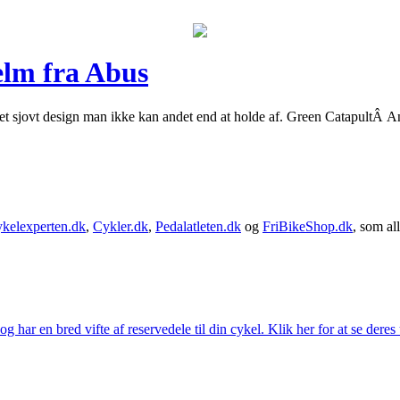
lm fra Abus
 et sjovt design man ikke kan andet end at holde af. Green CatapultÂ 
kelexperten.dk
,
Cykler.dk
,
Pedalatleten.dk
og
FriBikeShop.dk
, som all
g har en bred vifte af reservedele til din cykel. Klik her for at se deres