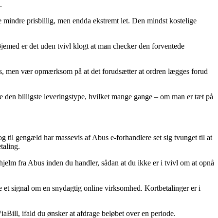
.
 mindre prisbillig, men endda ekstremt let. Den mindst kostelige
 øjemed er det uden tvivl klogt at man checker den forventede
us, men vær opmærksom på at det forudsætter at ordren lægges forud
be den billigste leveringstype, hvilket mange gange – om man er tæt på
g til gengæld har massevis af Abus e-forhandlere set sig tvunget til at
taling.
hjelm fra Abus inden du handler, sådan at du ikke er i tvivl om at opnå
re et signal om en snydagtig online virksomhed. Kortbetalinger er i
iaBill, ifald du ønsker at afdrage beløbet over en periode.