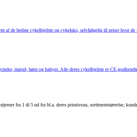
nt af de bedste cykelhjelme og cykelsko, selvfølgelig til priser hvor de 
kvinder, mænd, børn og babyer. Alle deres cykelhjelme er CE-godkendte
er fra 1 til 5 ud fra bl.a. deres prisniveau, sortimentstørrelse, kunde