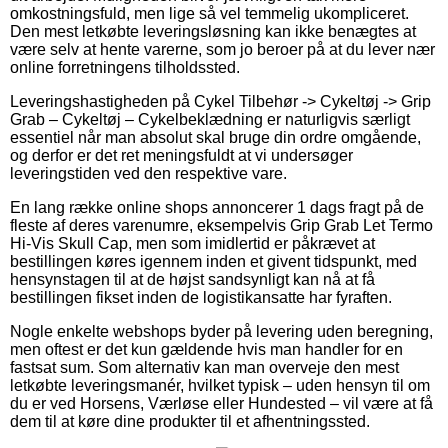
omkostningsfuld, men lige så vel temmelig ukompliceret.
Den mest letkøbte leveringsløsning kan ikke benægtes at
være selv at hente varerne, som jo beroer på at du lever nær
online forretningens tilholdssted.
Leveringshastigheden på Cykel Tilbehør -> Cykeltøj -> Grip
Grab – Cykeltøj – Cykelbeklædning er naturligvis særligt
essentiel når man absolut skal bruge din ordre omgående,
og derfor er det ret meningsfuldt at vi undersøger
leveringstiden ved den respektive vare.
En lang række online shops annoncerer 1 dags fragt på de
fleste af deres varenumre, eksempelvis Grip Grab Let Termo
Hi-Vis Skull Cap, men som imidlertid er påkrævet at
bestillingen køres igennem inden et givent tidspunkt, med
hensynstagen til at de højst sandsynligt kan nå at få
bestillingen fikset inden de logistikansatte har fyraften.
Nogle enkelte webshops byder på levering uden beregning,
men oftest er det kun gældende hvis man handler for en
fastsat sum. Som alternativ kan man overveje den mest
letkøbte leveringsmanér, hvilket typisk – uden hensyn til om
du er ved Horsens, Værløse eller Hundested – vil være at få
dem til at køre dine produkter til et afhentningssted.