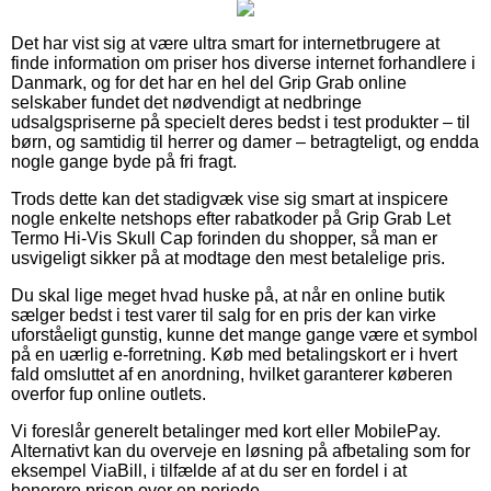
Det har vist sig at være ultra smart for internetbrugere at
finde information om priser hos diverse internet forhandlere i
Danmark, og for det har en hel del Grip Grab online
selskaber fundet det nødvendigt at nedbringe
udsalgspriserne på specielt deres bedst i test produkter – til
børn, og samtidig til herrer og damer – betragteligt, og endda
nogle gange byde på fri fragt.
Trods dette kan det stadigvæk vise sig smart at inspicere
nogle enkelte netshops efter rabatkoder på Grip Grab Let
Termo Hi-Vis Skull Cap forinden du shopper, så man er
usvigeligt sikker på at modtage den mest betalelige pris.
Du skal lige meget hvad huske på, at når en online butik
sælger bedst i test varer til salg for en pris der kan virke
uforståeligt gunstig, kunne det mange gange være et symbol
på en uærlig e-forretning. Køb med betalingskort er i hvert
fald omsluttet af en anordning, hvilket garanterer køberen
overfor fup online outlets.
Vi foreslår generelt betalinger med kort eller MobilePay.
Alternativt kan du overveje en løsning på afbetaling som for
eksempel ViaBill, i tilfælde af at du ser en fordel i at
honorere prisen over en periode.