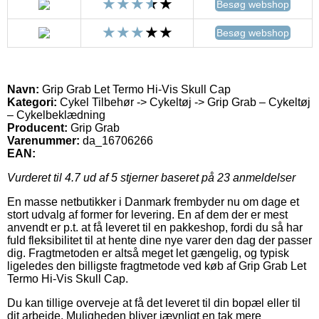
Besøg webshop
Besøg webshop
Navn:
Grip Grab Let Termo Hi-Vis Skull Cap
Kategori:
Cykel Tilbehør -> Cykeltøj -> Grip Grab – Cykeltøj
– Cykelbeklædning
Producent:
Grip Grab
Varenummer:
da_16706266
EAN:
Vurderet til
4.7
ud af 5 stjerner baseret på
23
anmeldelser
En masse netbutikker i Danmark frembyder nu om dage et
stort udvalg af former for levering. En af dem der er mest
anvendt er p.t. at få leveret til en pakkeshop, fordi du så har
fuld fleksibilitet til at hente dine nye varer den dag der passer
dig. Fragtmetoden er altså meget let gængelig, og typisk
ligeledes den billigste fragtmetode ved køb af Grip Grab Let
Termo Hi-Vis Skull Cap.
Du kan tillige overveje at få det leveret til din bopæl eller til
dit arbejde. Muligheden bliver jævnligt en tak mere