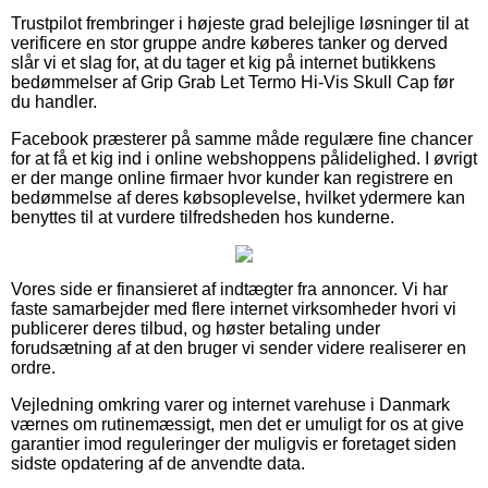
Trustpilot frembringer i højeste grad belejlige løsninger til at
verificere en stor gruppe andre køberes tanker og derved
slår vi et slag for, at du tager et kig på internet butikkens
bedømmelser af Grip Grab Let Termo Hi-Vis Skull Cap før
du handler.
Facebook præsterer på samme måde regulære fine chancer
for at få et kig ind i online webshoppens pålidelighed. I øvrigt
er der mange online firmaer hvor kunder kan registrere en
bedømmelse af deres købsoplevelse, hvilket ydermere kan
benyttes til at vurdere tilfredsheden hos kunderne.
Vores side er finansieret af indtægter fra annoncer. Vi har
faste samarbejder med flere internet virksomheder hvori vi
publicerer deres tilbud, og høster betaling under
forudsætning af at den bruger vi sender videre realiserer en
ordre.
Vejledning omkring varer og internet varehuse i Danmark
værnes om rutinemæssigt, men det er umuligt for os at give
garantier imod reguleringer der muligvis er foretaget siden
sidste opdatering af de anvendte data.