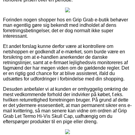
Forinden nogen shopper hos en Grip Grab e-butik behøver
man egentlig gøre sig bekendt med indholdet af dens
forretningsbetingelser, det er dog normalt ikke super
interessant.
Et andet forslag kunne derfor være at kontrollere om
netshoppen er godkendt af e-mærket, som burde være en
forsikring om at e-handlen anerkender de danske
retningslinjer, samt at e-firmaet lejlighedsvis monitoreres af
fagmænd der har megen viden om de gældende regler. Det
er en rigtig god chance for at blive assisteret, ifald du
udsættes for udfordringer i forbindelse med din shopping.
Desuden anbefaler vi at kunden er omhyggelig omkring de
mest vedkommende forhold der indvirker på købet, f.eks.
hvilken returrettighed forretningen bruger. På grund af dette
er det ydermere essesentielt, at man permanent sikrer ens e-
mail kvittering, så man senere kan vidne om ordren af Grip
Grab Let Termo Hi-Vis Skull Cap, uafhængig om du
efterspørger produkter til en pige eller dreng.