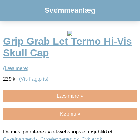
Svømmeanlæg
Grip Grab Let Termo Hi-Vis
Skull Cap
(Læs mere)
229
kr.
(Vis fragtpris)
Læs mere »
Køb nu »
De mest populære cykel-webshops er i øjeblikket
Cykelpartner.dk
,
Cykelexperten.dk
,
Cykler.dk
,