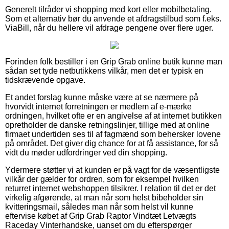
Generelt tilråder vi shopping med kort eller mobilbetaling.
Som et alternativ bør du anvende et afdragstilbud som f.eks.
ViaBill, når du hellere vil afdrage pengene over flere uger.
Forinden folk bestiller i en Grip Grab online butik kunne man
sådan set tyde netbutikkens vilkår, men det er typisk en
tidskrævende opgave.
Et andet forslag kunne måske være at se nærmere på
hvorvidt internet forretningen er medlem af e-mærke
ordningen, hvilket ofte er en angivelse af at internet butikken
opretholder de danske retningslinjer, tillige med at online
firmaet undertiden ses til af fagmænd som behersker lovene
på området. Det giver dig chance for at få assistance, for så
vidt du møder udfordringer ved din shopping.
Ydermere støtter vi at kunden er på vagt for de væsentligste
vilkår der gælder for ordren, som for eksempel hvilken
returret internet webshoppen tilsikrer. I relation til det er det
virkelig afgørende, at man når som helst bibeholder sin
kvitteringsmail, således man når som helst vil kunne
eftervise købet af Grip Grab Raptor Vindtæt Letvægts
Raceday Vinterhandske, uanset om du efterspørger