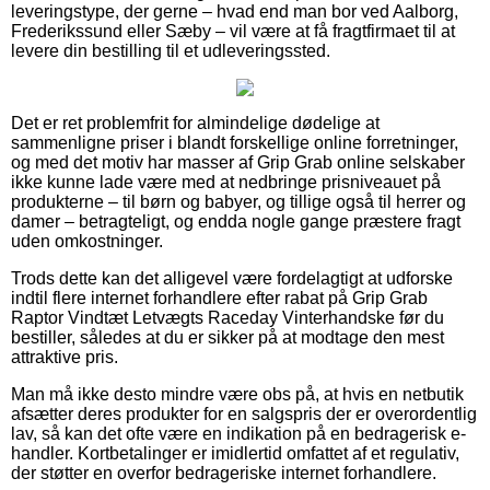
leveringstype, der gerne – hvad end man bor ved Aalborg,
Frederikssund eller Sæby – vil være at få fragtfirmaet til at
levere din bestilling til et udleveringssted.
Det er ret problemfrit for almindelige dødelige at
sammenligne priser i blandt forskellige online forretninger,
og med det motiv har masser af Grip Grab online selskaber
ikke kunne lade være med at nedbringe prisniveauet på
produkterne – til børn og babyer, og tillige også til herrer og
damer – betragteligt, og endda nogle gange præstere fragt
uden omkostninger.
Trods dette kan det alligevel være fordelagtigt at udforske
indtil flere internet forhandlere efter rabat på Grip Grab
Raptor Vindtæt Letvægts Raceday Vinterhandske før du
bestiller, således at du er sikker på at modtage den mest
attraktive pris.
Man må ikke desto mindre være obs på, at hvis en netbutik
afsætter deres produkter for en salgspris der er overordentlig
lav, så kan det ofte være en indikation på en bedragerisk e-
handler. Kortbetalinger er imidlertid omfattet af et regulativ,
der støtter en overfor bedrageriske internet forhandlere.