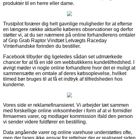
produkter til en herre eller dame.
Trustpilot forærer dig helt gavnlige muligheder for at efterse
en længere række aktuelle køberes observationer og derfor
støtter vi, at du ser nærmere på online forhandlerens omtaler
af Grip Grab Raptor Vindtæt Letvægts Raceday
Vinterhandske forinden du bestiller.
Facebook tilbyder dig ligeledes sådan set udmærkede
chancer for at få en idé om webbutikkens kundetilfredshed. I
øvrigt møder vi nogle online forhandlere hvor det er muligt at
sammensætte en omtale af deres købsoplevelse, hvilket
tilmed bør bruges til at få et indtryk af tilfredsheden hos
kunderne.
Vores side er reklamefinansieret. Vi arbejder tæt sammen
med forskellige online virksomheder i form af at vi formidler
firmaernes varer, og modtager kommission ifald den person
vi sender videre fuldfører en bestilling.
Data angående varer og online varehuse understøttes ofte,
men der tages ikke ansvar for rettelser der er realiseret siden