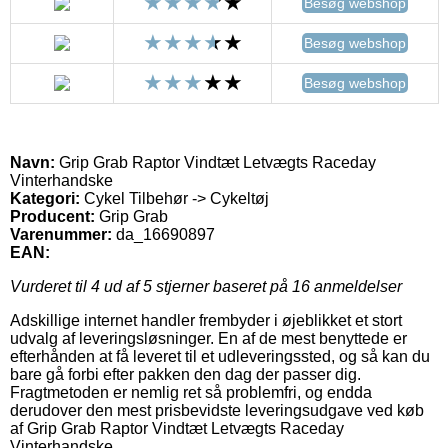
Besøg webshop
Besøg webshop
Besøg webshop
Navn:
Grip Grab Raptor Vindtæt Letvægts Raceday
Vinterhandske
Kategori:
Cykel Tilbehør -> Cykeltøj
Producent:
Grip Grab
Varenummer:
da_16690897
EAN:
Vurderet til
4
ud af 5 stjerner baseret på
16
anmeldelser
Adskillige internet handler frembyder i øjeblikket et stort
udvalg af leveringsløsninger. En af de mest benyttede er
efterhånden at få leveret til et udleveringssted, og så kan du
bare gå forbi efter pakken den dag der passer dig.
Fragtmetoden er nemlig ret så problemfri, og endda
derudover den mest prisbevidste leveringsudgave ved køb
af Grip Grab Raptor Vindtæt Letvægts Raceday
Vinterhandske.