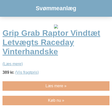
Svømmeanlæg
Grip Grab Raptor Vindtæt
Letvægts Raceday
Vinterhandske
(Læs mere)
389
kr.
(Vis fragtpris)
Læs mere »
Køb nu »