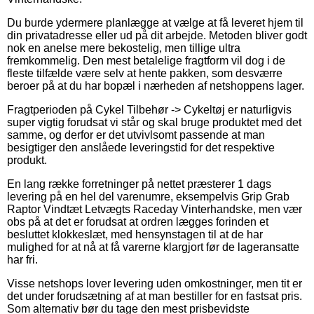
Du burde ydermere planlægge at vælge at få leveret hjem til
din privatadresse eller ud på dit arbejde. Metoden bliver godt
nok en anelse mere bekostelig, men tillige ultra
fremkommelig. Den mest betalelige fragtform vil dog i de
fleste tilfælde være selv at hente pakken, som desværre
beroer på at du har bopæl i nærheden af netshoppens lager.
Fragtperioden på Cykel Tilbehør -> Cykeltøj er naturligvis
super vigtig forudsat vi står og skal bruge produktet med det
samme, og derfor er det utvivlsomt passende at man
besigtiger den anslåede leveringstid for det respektive
produkt.
En lang række forretninger på nettet præsterer 1 dags
levering på en hel del varenumre, eksempelvis Grip Grab
Raptor Vindtæt Letvægts Raceday Vinterhandske, men vær
obs på at det er forudsat at ordren lægges forinden et
besluttet klokkeslæt, med hensynstagen til at de har
mulighed for at nå at få varerne klargjort før de lageransatte
har fri.
Visse netshops lover levering uden omkostninger, men tit er
det under forudsætning af at man bestiller for en fastsat pris.
Som alternativ bør du tage den mest prisbevidste