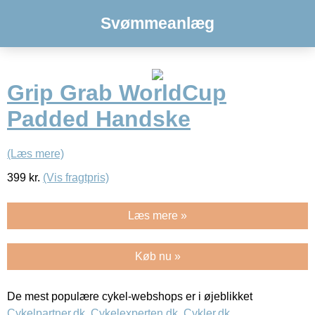
Svømmeanlæg
Grip Grab WorldCup
Padded Handske
(Læs mere)
399
kr.
(Vis fragtpris)
Læs mere »
Køb nu »
De mest populære cykel-webshops er i øjeblikket
Cykelpartner.dk
,
Cykelexperten.dk
,
Cykler.dk
,