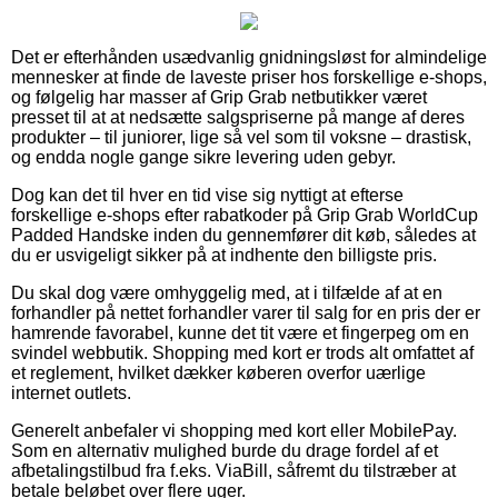
Det er efterhånden usædvanlig gnidningsløst for almindelige
mennesker at finde de laveste priser hos forskellige e-shops,
og følgelig har masser af Grip Grab netbutikker været
presset til at at nedsætte salgspriserne på mange af deres
produkter – til juniorer, lige så vel som til voksne – drastisk,
og endda nogle gange sikre levering uden gebyr.
Dog kan det til hver en tid vise sig nyttigt at efterse
forskellige e-shops efter rabatkoder på Grip Grab WorldCup
Padded Handske inden du gennemfører dit køb, således at
du er usvigeligt sikker på at indhente den billigste pris.
Du skal dog være omhyggelig med, at i tilfælde af at en
forhandler på nettet forhandler varer til salg for en pris der er
hamrende favorabel, kunne det tit være et fingerpeg om en
svindel webbutik. Shopping med kort er trods alt omfattet af
et reglement, hvilket dækker køberen overfor uærlige
internet outlets.
Generelt anbefaler vi shopping med kort eller MobilePay.
Som en alternativ mulighed burde du drage fordel af et
afbetalingstilbud fra f.eks. ViaBill, såfremt du tilstræber at
betale beløbet over flere uger.