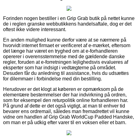
Forinden nogen bestiller i en Grip Grab butik på nettet kunne
de i reglen granske webbutikkens handelsaftale, dog er det
oftest ikke videre interessant.
En anden mulighed kunne derfor være at se nærmere på
hvorvidt internet firmaet er verificeret af e-mærket, eftersom
det længe har været en tryghed om at e-forhandleren
opererer i overensstemmelse med de gældende danske
regler, foruden at e-forretningen lejlighedsvis evalueres af
eksperter som har indsigt i vedtægterne på området.
Desuden får du anledning til assistance, hvis du udsættes
for dilemmaer i forbindelse med din bestilling.
Herudover er det klogt at køberen er opmærksom på de
elementære bestemmelser der har indvirkning på ordren,
som for eksempel den returpolitik online forhandleren har.
På grund af dette er det også vigtigt, at man til enhver tid
bevarer ens ordremail, således man fremadrettet vil kunne
vidne om handlen af Grip Grab WorldCup Padded Handske,
om man er på udkig efter varer til en voksen eller et barn.