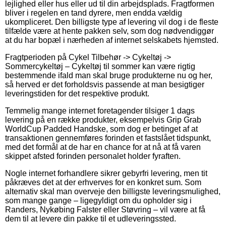
lejlighed eller hus eller ud til din arbejdsplads. Fragtformen
bliver i regelen en tand dyrere, men endda vældig
ukompliceret. Den billigste type af levering vil dog i de fleste
tilfælde være at hente pakken selv, som dog nødvendiggør
at du har bopæl i nærheden af internet selskabets hjemsted.
Fragtperioden på Cykel Tilbehør -> Cykeltøj ->
Sommercykeltøj – Cykeltøj til sommer kan være rigtig
bestemmende ifald man skal bruge produkterne nu og her,
så herved er det forholdsvis passende at man besigtiger
leveringstiden for det respektive produkt.
Temmelig mange internet foretagender tilsiger 1 dags
levering på en række produkter, eksempelvis Grip Grab
WorldCup Padded Handske, som dog er betinget af at
transaktionen gennemføres forinden et fastslået tidspunkt,
med det formål at de har en chance for at nå at få varen
skippet afsted forinden personalet holder fyraften.
Nogle internet forhandlere sikrer gebyrfri levering, men tit
påkræves det at der erhverves for en konkret sum. Som
alternativ skal man overveje den billigste leveringsmulighed,
som mange gange – ligegyldigt om du opholder sig i
Randers, Nykøbing Falster eller Støvring – vil være at få
dem til at levere din pakke til et udleveringssted.