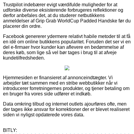
Trustpilot indebærer evigt værdifulde muligheder for at
udforske diverse eksisterende forbrugeres reflektioner og
derfor anbefales det, at du studerer netbutikkens
anmeldelser af Grip Grab WorldCup Padded Handske før du
placerer din ordre.
Facebook genererer ydermere relativt habile metoder til at få
en idé om online butikkens popularitet. Foruden det ser vi en
del e-firmaer hvor kunder kan aflevere en bedømmelse af
deres køb, som lige så vel bør tages i brug til at afveje
kundetilfredsheden.
Hjemmesiden er finansieret af annonceindtægter. Vi
arbejder tæt sammen med en stribe webbutikker når vi
introducerer forretningernes produkter, og tjener betaling om
en bruger fra vores side udfører et indkøb.
Data omkring tilbud og internet outlets ajourføres ofte, men
der tages ikke ansvar for korrektioner der er blevet realiseret
siden vi nyligst opdaterede vores data.
BITLY: