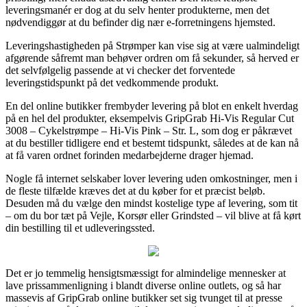
leveringsmanér er dog at du selv henter produkterne, men det
nødvendiggør at du befinder dig nær e-forretningens hjemsted.
Leveringshastigheden på Strømper kan vise sig at være ualmindeligt
afgørende såfremt man behøver ordren om få sekunder, så herved er
det selvfølgelig passende at vi checker det forventede
leveringstidspunkt på det vedkommende produkt.
En del online butikker frembyder levering på blot en enkelt hverdag
på en hel del produkter, eksempelvis GripGrab Hi-Vis Regular Cut
3008 – Cykelstrømpe – Hi-Vis Pink – Str. L, som dog er påkrævet
at du bestiller tidligere end et bestemt tidspunkt, således at de kan nå
at få varen ordnet forinden medarbejderne drager hjemad.
Nogle få internet selskaber lover levering uden omkostninger, men i
de fleste tilfælde kræves det at du køber for et præcist beløb.
Desuden må du vælge den mindst kostelige type af levering, som tit
– om du bor tæt på Vejle, Korsør eller Grindsted – vil blive at få kørt
din bestilling til et udleveringssted.
Det er jo temmelig hensigtsmæssigt for almindelige mennesker at
lave prissammenligning i blandt diverse online outlets, og så har
massevis af GripGrab online butikker set sig tvunget til at presse