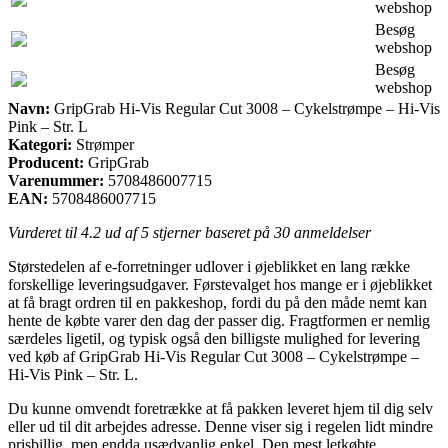
webshop
Besøg
webshop
Besøg
webshop
Navn:
GripGrab Hi-Vis Regular Cut 3008 – Cykelstrømpe – Hi-Vis
Pink – Str. L
Kategori:
Strømper
Producent:
GripGrab
Varenummer:
5708486007715
EAN:
5708486007715
Vurderet til
4.2
ud af 5 stjerner baseret på
30
anmeldelser
Størstedelen af e-forretninger udlover i øjeblikket en lang række
forskellige leveringsudgaver. Førstevalget hos mange er i øjeblikket
at få bragt ordren til en pakkeshop, fordi du på den måde nemt kan
hente de købte varer den dag der passer dig. Fragtformen er nemlig
særdeles ligetil, og typisk også den billigste mulighed for levering
ved køb af GripGrab Hi-Vis Regular Cut 3008 – Cykelstrømpe –
Hi-Vis Pink – Str. L.
Du kunne omvendt foretrække at få pakken leveret hjem til dig selv
eller ud til dit arbejdes adresse. Denne viser sig i regelen lidt mindre
prisbillig, men endda usædvanlig enkel. Den mest letkøbte