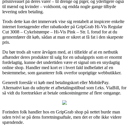
prisniveauet på deres varer – til drenge og piger, og yderligere også
til mænd og kvinder – voldsomt, og endda nogle gange tilbyde
levering uden betaling.
Trods dette kan det immervæk vise sig rentabelt at inspicere enkelte
internet foretagender efter rabatkoder på GripGrab Hi-Vis Regular
Cut 3008 – Cykelstrømpe – Hi-Vis Pink – Str. L forud for at du
gennemfører dit køb, sådan at man er sikret at få fat i den skarpeste
pris.
Du bør trods alt være årvågen med, at i tilfælde af at en netbutik
afhænder deres produkter til salg for en udsalgspris som er enormt
fordelagtig, kunne det undertiden være et signal om en snydagtig
online shop. Handler med kort er i hvert fald indbefattet af en
bestemmelse, som garanterer folk overfor uoprigtige webbutikker.
Generelt foreslår vi køb med betalingskort eller MobilePay.
Alternativt kan du udnytte et afbetalingstilbud som f.eks. ViaBill, for
så vidt du foretrækker at betale omkostningerne af flere omgange.
Forinden folk handler hos en GripGrab shop på nettet burde man
uden tvivl se på dens forretningsaftale, men det er ofte ikke videre
spændende.