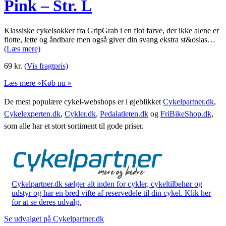
Pink – Str. L
Klassiske cykelsokker fra GripGrab i en flot farve, der ikke alene er
flotte, lette og åndbare men også giver din svang ekstra st&oslas…
(Læs mere)
69
kr.
(Vis fragtpris)
Læs mere »
Køb nu »
De mest populære cykel-webshops er i øjeblikket
Cykelpartner.dk
,
Cykelexperten.dk
,
Cykler.dk
,
Pedalatleten.dk
og
FriBikeShop.dk
,
som alle har et stort sortiment til gode priser.
Cykelpartner.dk sælger alt inden for cykler, cykeltilbehør og
udstyr og har en bred vifte af reservedele til din cykel. Klik her
for at se deres udvalg.
Se udvalget på Cykelpartner.dk