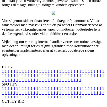
man kan ytre en vurdering af købsoplevelsen, som desuden burde
bruges til at tage stilling til tidligere kunders oplevelser.
Vores hjemmeside er finansieret af indtægter fra annoncer. Vi har
samarbejder med massevis af outlets på nettet i Danmark derved at
vi fremviser virksomhedernes varer, og indtjener godtgørelse hvis
den besøgende vi sender videre fuldfører en ordre.
Vejledning om varer og internet handler værnes om rutinemæssigt,
men det er umuligt for os at give garantier imod korrektioner der
eventuelt er implementeret efter at vi senest opdaterede sidens
oplysninger.
BITLY:
1
1
1
1
1
1
1
1
1
1
1
1
1
1
1
1
1
1
1
1
1
1
1
1
1
1
1
1
1
1
1
1
1
1
1
1
1
1
1
1
1
1
1
1
1
1
1
1
1
1
1
1
1
1
1
1
1
1
1
1
1
1
1
1
1
1
1
1
1
1
1
1
1
1
1
1
1
1
1
1
1
1
1
1
1
1
1
1
1
1
1
1
1
1
1
1
1
1
1
1
SPOTIFY:
1
1
1
1
1
1
1
1
1
1
1
1
1
1
1
1
1
1
1
1
1
1
1
1
1
1
1
1
1
1
1
1
1
1
1
1
1
1
1
1
1
1
1
1
1
1
1
1
1
1
1
1
1
1
1
1
1
1
1
1
1
1
1
1
1
1
1
1
1
1
1
1
1
1
1
1
1
1
1
1
1
1
1
1
1
1
1
1
1
1
1
1
1
1
1
1
1
1
1
1
CUTTLY BIO:
1