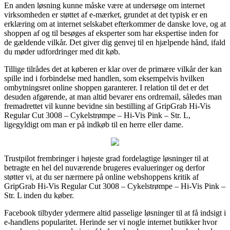
En anden løsning kunne måske være at undersøge om internet
virksomheden er støttet af e-mærket, grundet at det typisk er en
erklæring om at internet selskabet efterkommer de danske love, og at
shoppen af og til besøges af eksperter som har ekspertise inden for
de gældende vilkår. Det giver dig genvej til en hjælpende hånd, ifald
du møder udfordringer med dit køb.
Tillige tilrådes det at køberen er klar over de primære vilkår der kan
spille ind i forbindelse med handlen, som eksempelvis hvilken
ombytningsret online shoppen garanterer. I relation til det er det
desuden afgørende, at man altid bevarer ens ordremail, således man
fremadrettet vil kunne bevidne sin bestilling af GripGrab Hi-Vis
Regular Cut 3008 – Cykelstrømpe – Hi-Vis Pink – Str. L,
ligegyldigt om man er på indkøb til en herre eller dame.
Trustpilot frembringer i højeste grad fordelagtige løsninger til at
betragte en hel del nuværende brugeres evalueringer og derfor
støtter vi, at du ser nærmere på online webshoppens kritik af
GripGrab Hi-Vis Regular Cut 3008 – Cykelstrømpe – Hi-Vis Pink –
Str. L inden du køber.
Facebook tilbyder ydermere altid passelige løsninger til at få indsigt i
e-handlens popularitet. Herinde ser vi nogle internet butikker hvor