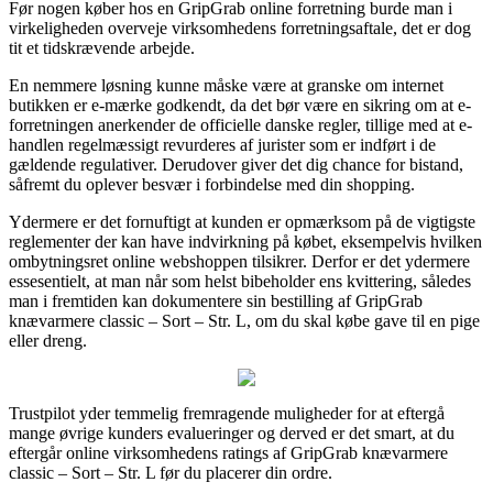
Før nogen køber hos en GripGrab online forretning burde man i
virkeligheden overveje virksomhedens forretningsaftale, det er dog
tit et tidskrævende arbejde.
En nemmere løsning kunne måske være at granske om internet
butikken er e-mærke godkendt, da det bør være en sikring om at e-
forretningen anerkender de officielle danske regler, tillige med at e-
handlen regelmæssigt revurderes af jurister som er indført i de
gældende regulativer. Derudover giver det dig chance for bistand,
såfremt du oplever besvær i forbindelse med din shopping.
Ydermere er det fornuftigt at kunden er opmærksom på de vigtigste
reglementer der kan have indvirkning på købet, eksempelvis hvilken
ombytningsret online webshoppen tilsikrer. Derfor er det ydermere
essesentielt, at man når som helst bibeholder ens kvittering, således
man i fremtiden kan dokumentere sin bestilling af GripGrab
knævarmere classic – Sort – Str. L, om du skal købe gave til en pige
eller dreng.
Trustpilot yder temmelig fremragende muligheder for at eftergå
mange øvrige kunders evalueringer og derved er det smart, at du
eftergår online virksomhedens ratings af GripGrab knævarmere
classic – Sort – Str. L før du placerer din ordre.