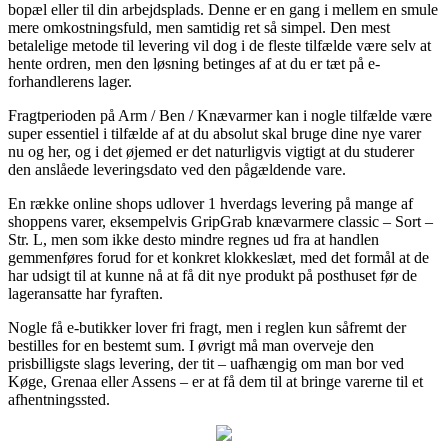
bopæl eller til din arbejdsplads. Denne er en gang i mellem en smule
mere omkostningsfuld, men samtidig ret så simpel. Den mest
betalelige metode til levering vil dog i de fleste tilfælde være selv at
hente ordren, men den løsning betinges af at du er tæt på e-
forhandlerens lager.
Fragtperioden på Arm / Ben / Knævarmer kan i nogle tilfælde være
super essentiel i tilfælde af at du absolut skal bruge dine nye varer
nu og her, og i det øjemed er det naturligvis vigtigt at du studerer
den anslåede leveringsdato ved den pågældende vare.
En række online shops udlover 1 hverdags levering på mange af
shoppens varer, eksempelvis GripGrab knævarmere classic – Sort –
Str. L, men som ikke desto mindre regnes ud fra at handlen
gemmenføres forud for et konkret klokkeslæt, med det formål at de
har udsigt til at kunne nå at få dit nye produkt på posthuset før de
lageransatte har fyraften.
Nogle få e-butikker lover fri fragt, men i reglen kun såfremt der
bestilles for en bestemt sum. I øvrigt må man overveje den
prisbilligste slags levering, der tit – uafhængig om man bor ved
Køge, Grenaa eller Assens – er at få dem til at bringe varerne til et
afhentningssted.