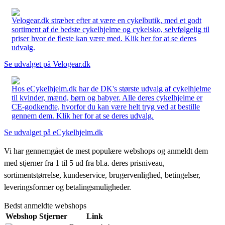
Velogear.dk stræber efter at være en cykelbutik, med et godt
sortiment af de bedste cykelhjelme og cykelsko, selvfølgelig til
priser hvor de fleste kan være med. Klik her for at se deres
udvalg.
Se udvalget på Velogear.dk
Hos eCykelhjelm.dk har de DK's største udvalg af cykelhjelme
til kvinder, mænd, børn og babyer. Alle deres cykelhjelme er
CE-godkendte, hvorfor du kan være helt tryg ved at bestille
gennem dem. Klik her for at se deres udvalg.
Se udvalget på eCykelhjelm.dk
Vi har gennemgået de mest populære webshops og anmeldt dem
med stjerner fra 1 til 5 ud fra bl.a. deres prisniveau,
sortimentstørrelse, kundeservice, brugervenlighed, betingelser,
leveringsformer og betalingsmuligheder.
Bedst anmeldte webshops
Webshop
Stjerner
Link