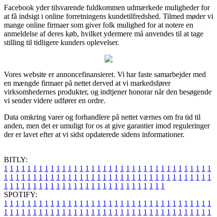
Facebook yder tilsvarende fuldkommen udmærkede muligheder for
at få indsigt i online forretningens kundetilfredshed. Tilmed møder vi
mange online firmaer som giver folk mulighed for at notere en
anmeldelse af deres køb, hvilket ydermere må anvendes til at tage
stilling til tidligere kunders oplevelser.
Vores website er annoncefinansieret. Vi har faste samarbejder med
en mængde firmaer på nettet derved at vi markedsfører
virksomhedernes produkter, og indtjener honorar når den besøgende
vi sender videre udfører en ordre.
Data omkring varer og forhandlere på nettet værnes om fra tid til
anden, men det er umuligt for os at give garantier imod reguleringer
der er lavet efter at vi sidst opdaterede sidens informationer.
BITLY:
1
1
1
1
1
1
1
1
1
1
1
1
1
1
1
1
1
1
1
1
1
1
1
1
1
1
1
1
1
1
1
1
1
1
1
1
1
1
1
1
1
1
1
1
1
1
1
1
1
1
1
1
1
1
1
1
1
1
1
1
1
1
1
1
1
1
1
1
1
1
1
1
1
1
1
1
1
1
1
1
1
1
1
1
1
1
1
1
1
1
1
1
1
1
1
1
1
1
1
1
SPOTIFY:
1
1
1
1
1
1
1
1
1
1
1
1
1
1
1
1
1
1
1
1
1
1
1
1
1
1
1
1
1
1
1
1
1
1
1
1
1
1
1
1
1
1
1
1
1
1
1
1
1
1
1
1
1
1
1
1
1
1
1
1
1
1
1
1
1
1
1
1
1
1
1
1