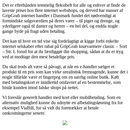
Det er efterhånden temmelig fleksibelt for alle og enhver at finde de
laveste priser hos flere internet webshops, og derved har masser af
GripGrab internet handler i Danmark fundet det nødvendigt at
formindske salgsværdien på deres varer – til piger og drenge, og
yderligere også til damer og herrer – en hel del, og endda nogle
gange byde på fragt uden betaling.
Det kan til hver en tid vise sig fordelagtigt at kigge forbi enkelte
internet selskaber efter rabat på GripGrab knævarmere classic – Sort
– Str. L forud for at du færdiggør din shopping, sådan at du er tryg
ved at modtage den mest betalelige pris.
Du skal trods alt være så påvagt, at når en e-handler sælger et
produkt til en pris som kan virke urealistisk fremragende, kunne det i
nogle tilfælde være et fingerpeg om en uærlig online butik. Køb
med betalingskort er imidlertid omfavnet af en bestemmelse, som
bistår kunden imod falske shops på nettet.
Vi foreslår generelt handler med kort eller mobilbetaling. Som en
alternativ mulighed kunne du udnytte en afbetalingsløsning fra for
eksempel ViaBill, for så vidt du foretrækker at betale
omkostningerne senere.