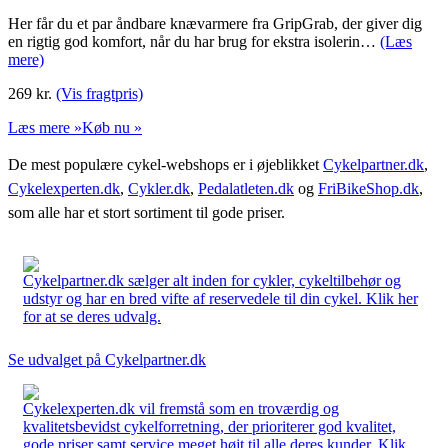
Her får du et par åndbare knævarmere fra GripGrab, der giver dig
en rigtig god komfort, når du har brug for ekstra isolerin…
(Læs
mere)
269
kr.
(Vis fragtpris)
Læs mere »
Køb nu »
De mest populære cykel-webshops er i øjeblikket
Cykelpartner.dk
,
Cykelexperten.dk
,
Cykler.dk
,
Pedalatleten.dk
og
FriBikeShop.dk
,
som alle har et stort sortiment til gode priser.
Cykelpartner.dk sælger alt inden for cykler, cykeltilbehør og
udstyr og har en bred vifte af reservedele til din cykel. Klik her
for at se deres udvalg.
Se udvalget på Cykelpartner.dk
Cykelexperten.dk vil fremstå som en troværdig og
kvalitetsbevidst cykelforretning, der prioriterer god kvalitet,
gode priser samt service meget højt til alle deres kunder. Klik