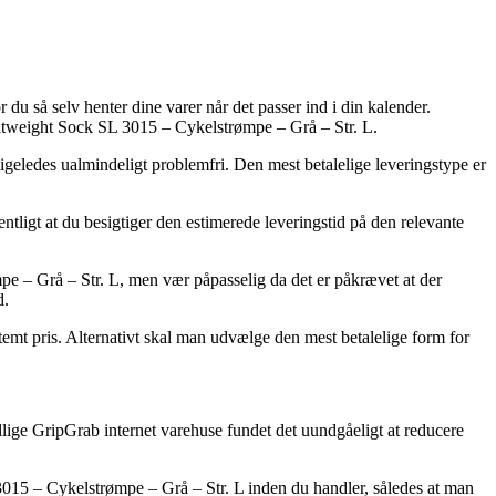
du så selv henter dine varer når det passer ind i din kalender.
htweight Sock SL 3015 – Cykelstrømpe – Grå – Str. L.
 ligeledes ualmindeligt problemfri. Den mest betalelige leveringstype er
ntligt at du besigtiger den estimerede leveringstid på den relevante
e – Grå – Str. L, men vær påpasselig da det er påkrævet at der
d.
temt pris. Alternativt skal man udvælge den mest betalelige form for
killige GripGrab internet varehuse fundet det uundgåeligt at reducere
 3015 – Cykelstrømpe – Grå – Str. L inden du handler, således at man