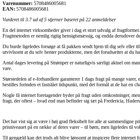
Varenummer:
5708486005681
EAN:
5708486005681
Vurderet til
3.7
ud af 5 stjerner baseret på
22
anmeldelser
En del internet virksomheder giver i dag et stort udvalg af fragtforme
Fragtmetoden er nemlig rigtig hensigtsmæssig, og endda derudover d
Du burde ligeledes forsøge at få pakken sendt hjem til dig selv eller t
utvivlsomt at du selv henter produkterne, men det forudsætter at du har
Antal dages levering på Strømper er naturligvis særligt aktuel om man s
vare.
Størstedelen af e-forhandlere garanterer 1 dags fragt på mange vare
bestilles forinden et fastslået tidspunkt, med det formål at de har en c
Nogle få internet foretagender byder på fragt uden omkostninger, men 
fragt, der oftest – hvad end man befinder sig tæt på Fredericia, Hadersl
Det har vist sig at være i høj grad fleksibelt for alle at sammenligne 
prisniveauet på en række af deres varer – til børn, men ligeledes til 
Til gengæld kan det trods alt blive lønsomt at inspicere flere intern