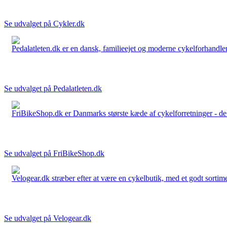
Se udvalget på Cykler.dk
Pedalatleten.dk er en dansk, familieejet og moderne cykelforhandler 
Se udvalget på Pedalatleten.dk
FriBikeShop.dk er Danmarks største kæde af cykelforretninger - de er
Se udvalget på FriBikeShop.dk
Velogear.dk stræber efter at være en cykelbutik, med et godt sortime
Se udvalget på Velogear.dk