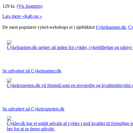
129
kr.
(Vis fragtpris)
Læs mere »
Køb nu »
De mest populære cykel-webshops er i øjeblikket
Cykelpartner.dk
,
Cy
Cykelpartner.dk sælger alt inden for cykler, cykeltilbehør og udstyr o
Se udvalget på Cykelpartner.dk
Cykelexperten.dk vil fremstå som en troværdig og kvalitetsbevidst cyk
Se udvalget på Cykelexperten.dk
Cykler.dk har et solidt udvalg af cykler i god kvalitet til fornuftige
her for at se deres udvalg.