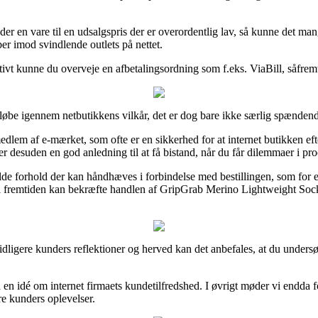
r en vare til en udsalgspris der er overordentlig lav, så kunne det man
er imod svindlende outlets på nettet.
nativt kunne du overveje en afbetalingsordning som f.eks. ViaBill, såfre
løbe igennem netbutikkens vilkår, det er dog bare ikke særlig spænden
dlem af e-mærket, som ofte er en sikkerhed for at internet butikken eft
desuden en god anledning til at få bistand, når du får dilemmaer i pr
ulde forhold der kan håndhæves i forbindelse med bestillingen, som for e
man i fremtiden kan bekræfte handlen af GripGrab Merino Lightweight S
pe tidligere kunders reflektioner og herved kan det anbefales, at du un
en idé om internet firmaets kundetilfredshed. I øvrigt møder vi endda f
re kunders oplevelser.