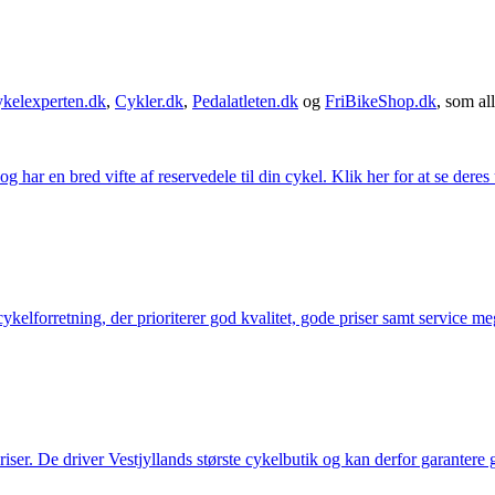
kelexperten.dk
,
Cykler.dk
,
Pedalatleten.dk
og
FriBikeShop.dk
, som all
g har en bred vifte af reservedele til din cykel. Klik her for at se deres
elforretning, der prioriterer god kvalitet, gode priser samt service mege
 priser. De driver Vestjyllands største cykelbutik og kan derfor garantere