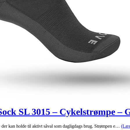
ock SL 3015 – Cykelstrømpe – Gr
der kan holde til aktivt såval som dagligdags brug. Strømpen e…
(Læs