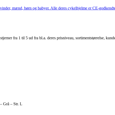
kvinder, mænd, børn og babyer. Alle deres cykelhjelme er CE-godkendte
er fra 1 til 5 ud fra bl.a. deres prisniveau, sortimentstørrelse, kunde
 Grå – Str. L