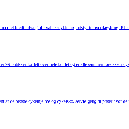
med et bredt udvalg af kvalitetscykler og udstyr til hverdagsbrug. Klik 
 99 butikker fordelt over hele landet og er alle sammen forelsket i cykl
nt af de bedste cykelhjelme og cykelsko, selvfølgelig til priser hvor de 