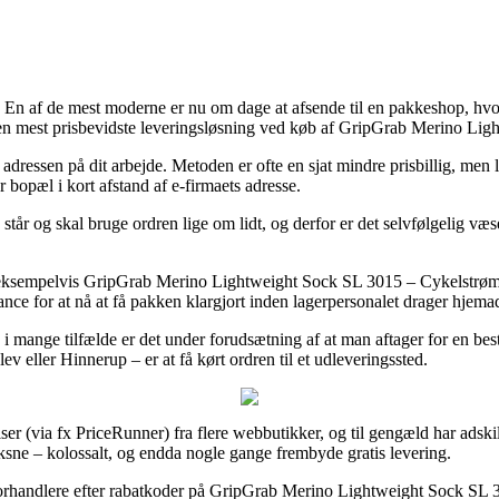
r. En af de mest moderne er nu om dage at afsende til en pakkeshop, hvor 
en mest prisbevidste leveringsløsning ved køb af GripGrab Merino Lig
il adressen på dit arbejde. Metoden er ofte en sjat mindre prisbillig, men
 bopæl i kort afstand af e-firmaets adresse.
tår og skal bruge ordren lige om lidt, og derfor er det selvfølgelig væse
r, eksempelvis GripGrab Merino Lightweight Sock SL 3015 – Cykelstrømp
hance for at nå at få pakken klargjort inden lagerpersonalet drager hjema
i mange tilfælde er det under forudsætning af at man aftager for en bes
ev eller Hinnerup – er at få kørt ordren til et udleveringssted.
priser (via fx PriceRunner) fra flere webbutikker, og til gengæld har ads
voksne – kolossalt, og endda nogle gange frembyde gratis levering.
et forhandlere efter rabatkoder på GripGrab Merino Lightweight Sock SL