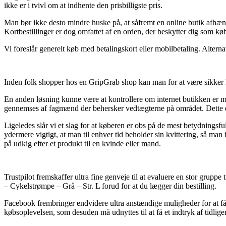
ikke er i tvivl om at indhente den prisbilligste pris.
Man bør ikke desto mindre huske på, at såfremt en online butik afhænde
Kortbestillinger er dog omfattet af en orden, der beskytter dig som køb
Vi foreslår generelt køb med betalingskort eller mobilbetaling. Alter
Inden folk shopper hos en GripGrab shop kan man for at være sikker 
En anden løsning kunne være at kontrollere om internet butikken er me
gennemses af fagmænd der behersker vedtægterne på området. Dette er 
Ligeledes slår vi et slag for at køberen er obs på de mest betydningsf
ydermere vigtigt, at man til enhver tid beholder sin kvittering, så 
på udkig efter et produkt til en kvinde eller mand.
Trustpilot fremskaffer ultra fine genveje til at evaluere en stor grup
– Cykelstrømpe – Grå – Str. L forud for at du lægger din bestilling.
Facebook frembringer endvidere ultra anstændige muligheder for at få 
købsoplevelsen, som desuden må udnyttes til at få et indtryk af tidlige