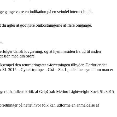
ge gange være en indikation på en svindel internet butik.
mt du agter at godtgøre omkostningerne af flere omgange.
de.
erfølger dansk lovgivning, og at hjemmesiden fra tid til anden
ocessen med din ordre.
ksempel den returneringsret e-forretningen tilbyder. Derfor er det
ock SL 3015 – Cykelstrømpe – Grå – Str. L, uden hensyn til om man er
dersøger e-handlens kritik af GripGrab Merino Lightweight Sock SL 3015
orretninger på nettet hvor folk kan udforme en anmeldelse af