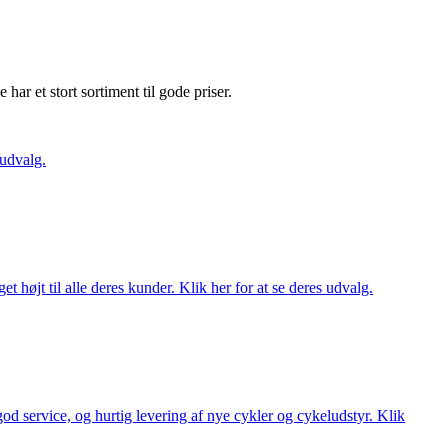
e har et stort sortiment til gode priser.
 udvalg.
t højt til alle deres kunder. Klik her for at se deres udvalg.
 god service, og hurtig levering af nye cykler og cykeludstyr. Klik