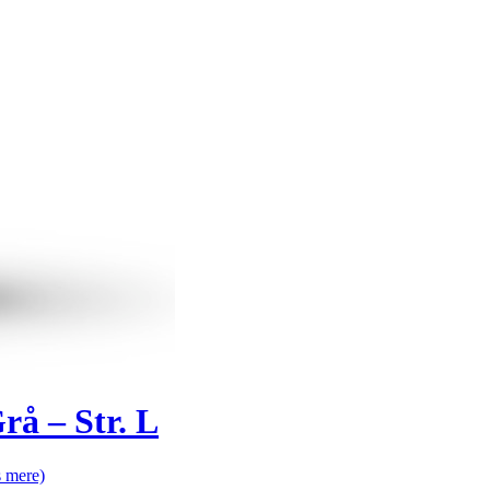
å – Str. L
 mere)