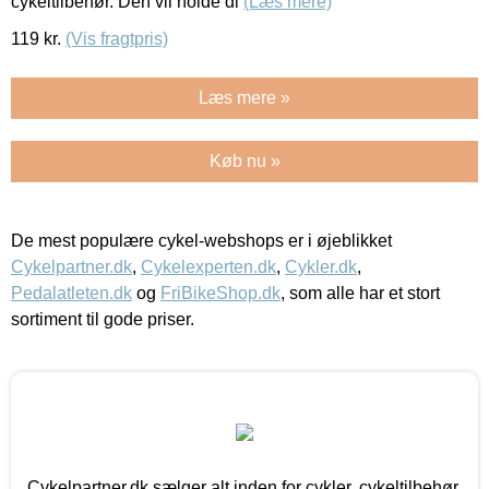
cykeltilbehør. Den vil holde di
(Læs mere)
119
kr.
(Vis fragtpris)
Læs mere »
Køb nu »
De mest populære cykel-webshops er i øjeblikket
Cykelpartner.dk
,
Cykelexperten.dk
,
Cykler.dk
,
Pedalatleten.dk
og
FriBikeShop.dk
, som alle har et stort
sortiment til gode priser.
Cykelpartner.dk sælger alt inden for cykler, cykeltilbehør