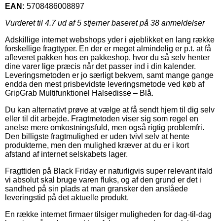
EAN:
5708486008897
Vurderet til
4.7
ud af 5 stjerner baseret på
38
anmeldelser
Adskillige internet webshops yder i øjeblikket en lang række
forskellige fragttyper. En der er meget almindelig er p.t. at få
afleveret pakken hos en pakkeshop, hvor du så selv henter
dine varer lige præcis når det passer ind i din kalender.
Leveringsmetoden er jo særligt bekvem, samt mange gange
endda den mest prisbevidste leveringsmetode ved køb af
GripGrab Multifunktionel Halsedisse – Blå.
Du kan alternativt prøve at vælge at få sendt hjem til dig selv
eller til dit arbejde. Fragtmetoden viser sig som regel en
anelse mere omkostningsfuld, men også rigtig problemfri.
Den billigste fragtmulighed er uden tvivl selv at hente
produkterne, men den mulighed kræver at du er i kort
afstand af internet selskabets lager.
Fragttiden på Black Friday er naturligvis super relevant ifald
vi absolut skal bruge varen fluks, og af den grund er det i
sandhed på sin plads at man gransker den anslåede
leveringstid på det aktuelle produkt.
En række internet firmaer tilsiger muligheden for dag-til-dag