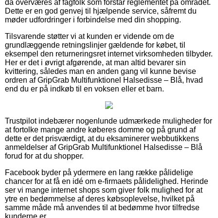
da overværes af fagfolk som forstår reglementet på området.
Dette er en god genvej til hjælpende service, såfremt du
møder udfordringer i forbindelse med din shopping.
Tilsvarende støtter vi at kunden er vidende om de
grundlæggende retningslinjer gældende for købet, til
eksempel den returneringsret internet virksomheden tilbyder.
Her er det i øvrigt afgørende, at man altid bevarer sin
kvittering, således man en anden gang vil kunne bevise
ordren af GripGrab Multifunktionel Halsedisse – Blå, hvad
end du er på indkøb til en voksen eller et barn.
Trustpilot indebærer nogenlunde udmærkede muligheder for
at fortolke mange andre køberes domme og på grund af
dette er det prisværdigt, at du eksaminerer webbutikkens
anmeldelser af GripGrab Multifunktionel Halsedisse – Blå
forud for at du shopper.
Facebook byder på ydermere en lang række pålidelige
chancer for at få en idé om e-firmaets pålidelighed. Herinde
ser vi mange internet shops som giver folk mulighed for at
ytre en bedømmelse af deres købsoplevelse, hvilket på
samme måde må anvendes til at bedømme hvor tilfredse
kunderne er.