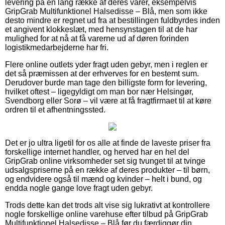
levering på en lang række af deres varer, eksempelvis
GripGrab Multifunktionel Halsedisse – Blå, men som ikke
desto mindre er regnet ud fra at bestillingen fuldbyrdes inden
et angivent klokkeslæt, med hensynstagen til at de har
mulighed for at nå at få varerne ud af døren forinden
logistikmedarbejderne har fri.
Flere online outlets yder fragt uden gebyr, men i reglen er
det så præmissen at der erhverves for en bestemt sum.
Derudover burde man tage den billigste form for levering,
hvilket oftest – ligegyldigt om man bor nær Helsingør,
Svendborg eller Sorø – vil være at få fragtfirmaet til at køre
ordren til et afhentningssted.
Det er jo ultra ligetil for os alle at finde de laveste priser fra
forskellige internet handler, og herved har en hel del
GripGrab online virksomheder set sig tvunget til at tvinge
udsalgspriserne på en række af deres produkter – til børn,
og endvidere også til mænd og kvinder – helt i bund, og
endda nogle gange love fragt uden gebyr.
Trods dette kan det trods alt vise sig lukrativt at kontrollere
nogle forskellige online varehuse efter tilbud på GripGrab
Multifunktionel Halsedisse – Blå før du færdiggør din