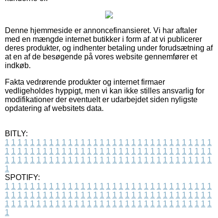
Denne hjemmeside er annoncefinansieret. Vi har aftaler
med en mængde internet butikker i form af at vi publicerer
deres produkter, og indhenter betaling under forudsætning af
at en af de besøgende på vores website gennemfører et
indkøb.
Fakta vedrørende produkter og internet firmaer
vedligeholdes hyppigt, men vi kan ikke stilles ansvarlig for
modifikationer der eventuelt er udarbejdet siden nyligste
opdatering af websitets data.
BITLY:
1
1
1
1
1
1
1
1
1
1
1
1
1
1
1
1
1
1
1
1
1
1
1
1
1
1
1
1
1
1
1
1
1
1
1
1
1
1
1
1
1
1
1
1
1
1
1
1
1
1
1
1
1
1
1
1
1
1
1
1
1
1
1
1
1
1
1
1
1
1
1
1
1
1
1
1
1
1
1
1
1
1
1
1
1
1
1
1
1
1
1
1
1
1
1
1
1
1
1
1
SPOTIFY:
1
1
1
1
1
1
1
1
1
1
1
1
1
1
1
1
1
1
1
1
1
1
1
1
1
1
1
1
1
1
1
1
1
1
1
1
1
1
1
1
1
1
1
1
1
1
1
1
1
1
1
1
1
1
1
1
1
1
1
1
1
1
1
1
1
1
1
1
1
1
1
1
1
1
1
1
1
1
1
1
1
1
1
1
1
1
1
1
1
1
1
1
1
1
1
1
1
1
1
1