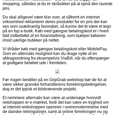
shopping, således at du er skråsikker på at opnå den laveste
pris.
Du skal alligevel være klar over, at såfremt en internet
virksomhed reklamerer deres produkter for en pris der kan
ses som usædvanlig favorabel, så kunne det tit være et tegn
på en fup e-butik. Køb med gængse betalingskort er i hvert
fald indbefattet af en foranstaltning, som hjælper køberen
imod uærlige butikker på nettet.
Vi tilråder køb med gængse betalingskort eller MobilePay.
Som en alternativ mulighed kan du drage nytte af en
afdragsordning fra eksempelvis ViaBill, når du efterspørger
at godtgøre beløbet ude i fremtiden.
Før nogen bestiller på en GripGrab webshop bør de for at
være sikker granske forhandlerens forretningsbetingelser,
dog er det typisk et tidskrævende projekt.
Et nemmere alternativ kan være at undersøge hvorvidt
netshoppen er e-mærket, fordi det kan være en tryghed om
at internet webshoppen opererer i overensstemmelse med
de danske retningslinjer, samt at online forretningen nu og