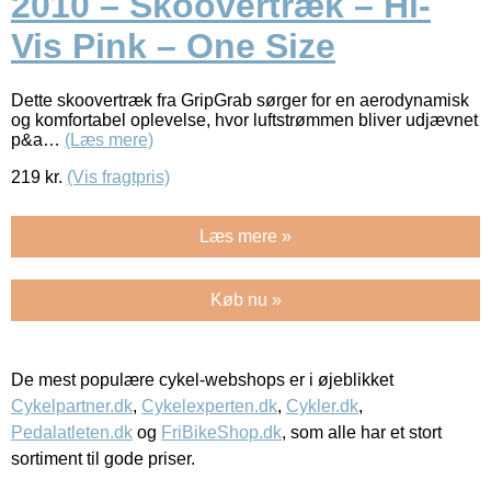
2010 – Skoovertræk – Hi-
Vis Pink – One Size
Dette skoovertræk fra GripGrab sørger for en aerodynamisk
og komfortabel oplevelse, hvor luftstrømmen bliver udjævnet
p&a…
(Læs mere)
219
kr.
(Vis fragtpris)
Læs mere »
Køb nu »
De mest populære cykel-webshops er i øjeblikket
Cykelpartner.dk
,
Cykelexperten.dk
,
Cykler.dk
,
Pedalatleten.dk
og
FriBikeShop.dk
, som alle har et stort
sortiment til gode priser.