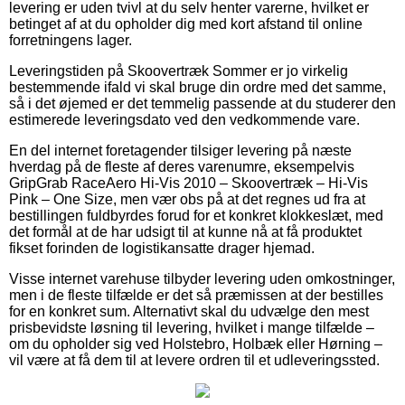
levering er uden tvivl at du selv henter varerne, hvilket er
betinget af at du opholder dig med kort afstand til online
forretningens lager.
Leveringstiden på Skoovertræk Sommer er jo virkelig
bestemmende ifald vi skal bruge din ordre med det samme,
så i det øjemed er det temmelig passende at du studerer den
estimerede leveringsdato ved den vedkommende vare.
En del internet foretagender tilsiger levering på næste
hverdag på de fleste af deres varenumre, eksempelvis
GripGrab RaceAero Hi-Vis 2010 – Skoovertræk – Hi-Vis
Pink – One Size, men vær obs på at det regnes ud fra at
bestillingen fuldbyrdes forud for et konkret klokkeslæt, med
det formål at de har udsigt til at kunne nå at få produktet
fikset forinden de logistikansatte drager hjemad.
Visse internet varehuse tilbyder levering uden omkostninger,
men i de fleste tilfælde er det så præmissen at der bestilles
for en konkret sum. Alternativt skal du udvælge den mest
prisbevidste løsning til levering, hvilket i mange tilfælde –
om du opholder sig ved Holstebro, Holbæk eller Hørning –
vil være at få dem til at levere ordren til et udleveringssted.