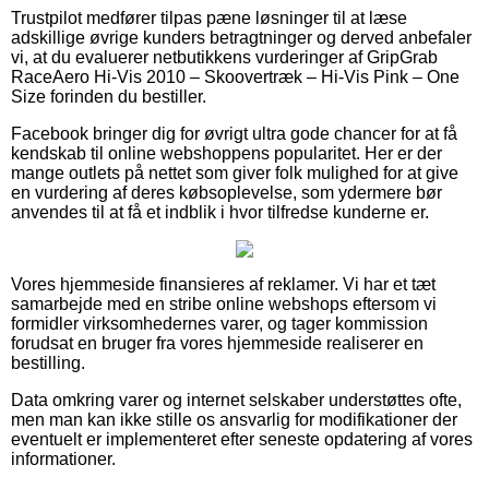
Trustpilot medfører tilpas pæne løsninger til at læse
adskillige øvrige kunders betragtninger og derved anbefaler
vi, at du evaluerer netbutikkens vurderinger af GripGrab
RaceAero Hi-Vis 2010 – Skoovertræk – Hi-Vis Pink – One
Size forinden du bestiller.
Facebook bringer dig for øvrigt ultra gode chancer for at få
kendskab til online webshoppens popularitet. Her er der
mange outlets på nettet som giver folk mulighed for at give
en vurdering af deres købsoplevelse, som ydermere bør
anvendes til at få et indblik i hvor tilfredse kunderne er.
Vores hjemmeside finansieres af reklamer. Vi har et tæt
samarbejde med en stribe online webshops eftersom vi
formidler virksomhedernes varer, og tager kommission
forudsat en bruger fra vores hjemmeside realiserer en
bestilling.
Data omkring varer og internet selskaber understøttes ofte,
men man kan ikke stille os ansvarlig for modifikationer der
eventuelt er implementeret efter seneste opdatering af vores
informationer.