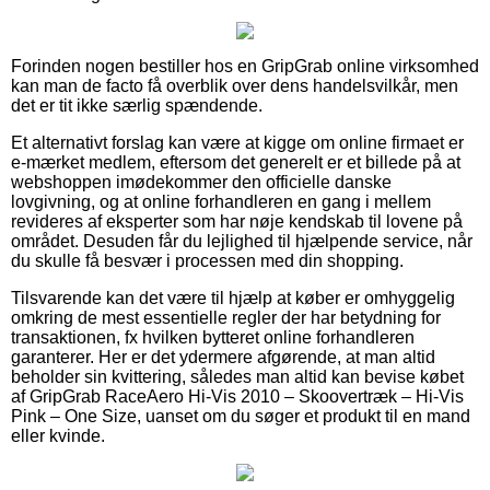
Forinden nogen bestiller hos en GripGrab online virksomhed
kan man de facto få overblik over dens handelsvilkår, men
det er tit ikke særlig spændende.
Et alternativt forslag kan være at kigge om online firmaet er
e-mærket medlem, eftersom det generelt er et billede på at
webshoppen imødekommer den officielle danske
lovgivning, og at online forhandleren en gang i mellem
revideres af eksperter som har nøje kendskab til lovene på
området. Desuden får du lejlighed til hjælpende service, når
du skulle få besvær i processen med din shopping.
Tilsvarende kan det være til hjælp at køber er omhyggelig
omkring de mest essentielle regler der har betydning for
transaktionen, fx hvilken bytteret online forhandleren
garanterer. Her er det ydermere afgørende, at man altid
beholder sin kvittering, således man altid kan bevise købet
af GripGrab RaceAero Hi-Vis 2010 – Skoovertræk – Hi-Vis
Pink – One Size, uanset om du søger et produkt til en mand
eller kvinde.