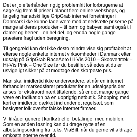
Det er jo efterhånden rigtig problemfrit for forbrugerne at
søge sig frem til priser i blandt flere online webshops, og
følgelig har adskillige GripGrab internet forretninger i
Danmark ikke kunne lade være med at nedsætte priserne på
mange af deres produkter – til børn og babyer, samt også til
damer og herrer – en hel del, og endda nogle gange
præstere fragt uden beregning.
Til gengæld kan det ikke desto mindre vise sig profitabelt at
efterse nogle enkelte internet virksomheder i Danmark efter
udsalg på GripGrab RaceAero Hi-Vis 2010 – Skoovertræk –
Hi-Vis Pink – One Size før du bestiller, således at du er
usvigeligt sikker på at modtage den skarpeste pris.
Man skal imidlertid ikke undervurdere, at når en internet
forhandler markedsfører produkter for en udsalgspris der
anses for ekstraordinært tiltalende, så er det mange gange
være en indikation på en uoprigtig netbutik. Shopping med
kort er imidlertid dækket ind under et regelsæt, som
beskytter folk overfor falske internet firmaer.
Vi tilråder generelt kortkøb eller betalinger med mobilen.
Som en anden løsning kan du drage nytte af en
afbetalingsordning fra f.eks. ViaBill, når du gerne vil afdrage
omkostningerne over tid.