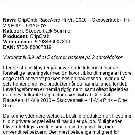
Navn:
GripGrab RaceAero Hi-Vis 2010 – Skoovertræk – Hi-
Vis Pink – One Size
Kategori:
Skoovertræk Sommer
Producent:
GripGrab
Varenummer:
5708486007319
EAN:
5708486007319
Vurderet til
3.9
ud af 5 stjerner baseret på
2
anmeldelser
Flere e-shops tilbyder på nuværende tidspunkt mange
forskellige leveringsformer. En favorit iblandt mange er i vore
dage at få afleveret pakken hos en pakkeshop, hvor du så
selv henter dine nye produkter når du har mulighed for det.
Leveringsformen er nemlig rigtig nem, samt oftest ligeledes
den mest letkøbte fragtmetode ved køb af GripGrab
RaceAero Hi-Vis 2010 – Skoovertræk – Hi-Vis Pink – One
Size.
Du kunne ydermere vælge at bestille produkterne til levering
til din private bopæl eller til når du er på job. Muligheden
bliver uheldigvis en lille smule mindre prisbillig, men
omvendt ret bekvem. Den mest betalelige mulighed for