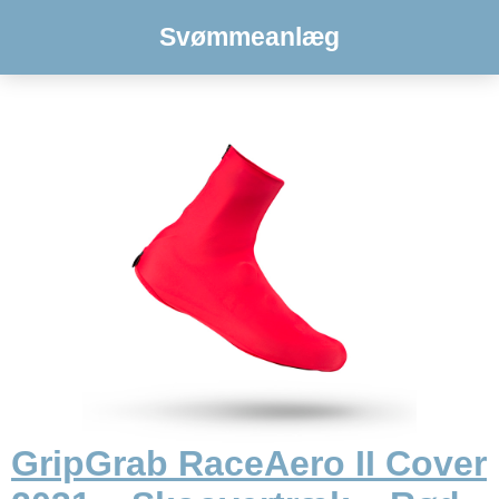
Svømmeanlæg
GripGrab RaceAero II Cover