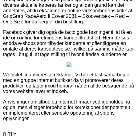
diverse aktuelle køberes tanker og af den grund kan det
anbefales, at du eksaminerer online virksomhedens kritik af
GripGrab RaceAero II Cover 2031 – Skoovertræk – Rød –
One Size før du lægger din bestilling.
Facebook giver dig også de facto gode løsninger til at få en
idé om online forretningens kundetilfredshed. Herinde ses
endda e-shops som tilbyder kunderne at offentliggøre en
omtale af deres købsoplevelse, hvilket på samme måde kan
tages i brug til at tage stilling til hvor tilfredse kunderne er.
Websitet finansieres af reklamer. Vi har et fast samarbejde
med en gruppe internet butikker da vi promoverer deres
produkter, og tager imod honorar når en af de besøgende på
vores website laver et indkøb.
Anvisninger om tilbud og internet firmaer vedligeholdes nu
og da, men vi tager forbehold for korrektioner der potentielt
er implementeret efter seneste opdatering af sidens
oplysninger.
BITLY: