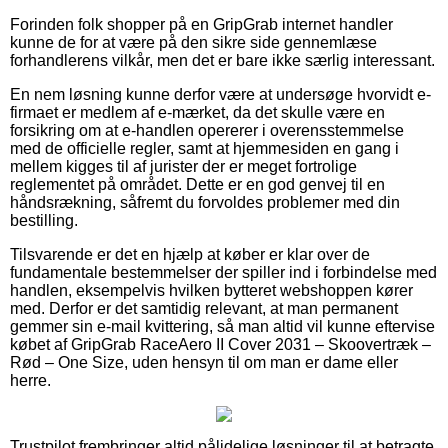
Forinden folk shopper på en GripGrab internet handler
kunne de for at være på den sikre side gennemlæse
forhandlerens vilkår, men det er bare ikke særlig interessant.
En nem løsning kunne derfor være at undersøge hvorvidt e-
firmaet er medlem af e-mærket, da det skulle være en
forsikring om at e-handlen opererer i overensstemmelse
med de officielle regler, samt at hjemmesiden en gang i
mellem kigges til af jurister der er meget fortrolige
reglementet på området. Dette er en god genvej til en
håndsrækning, såfremt du forvoldes problemer med din
bestilling.
Tilsvarende er det en hjælp at køber er klar over de
fundamentale bestemmelser der spiller ind i forbindelse med
handlen, eksempelvis hvilken bytteret webshoppen kører
med. Derfor er det samtidig relevant, at man permanent
gemmer sin e-mail kvittering, så man altid vil kunne eftervise
købet af GripGrab RaceAero II Cover 2031 – Skoovertræk –
Rød – One Size, uden hensyn til om man er dame eller
herre.
Trustpilot frembringer altid pålidelige løsninger til at betragte