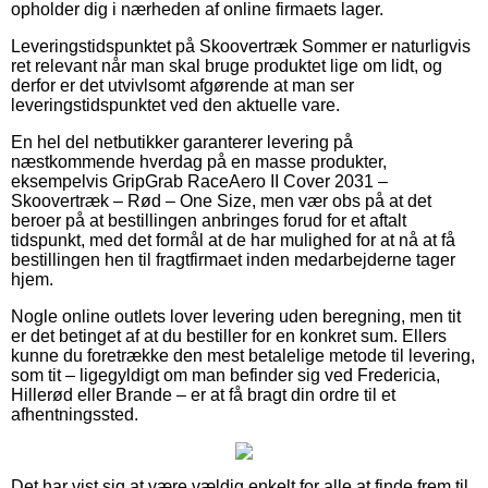
opholder dig i nærheden af online firmaets lager.
Leveringstidspunktet på Skoovertræk Sommer er naturligvis
ret relevant når man skal bruge produktet lige om lidt, og
derfor er det utvivlsomt afgørende at man ser
leveringstidspunktet ved den aktuelle vare.
En hel del netbutikker garanterer levering på
næstkommende hverdag på en masse produkter,
eksempelvis GripGrab RaceAero II Cover 2031 –
Skoovertræk – Rød – One Size, men vær obs på at det
beroer på at bestillingen anbringes forud for et aftalt
tidspunkt, med det formål at de har mulighed for at nå at få
bestillingen hen til fragtfirmaet inden medarbejderne tager
hjem.
Nogle online outlets lover levering uden beregning, men tit
er det betinget af at du bestiller for en konkret sum. Ellers
kunne du foretrække den mest betalelige metode til levering,
som tit – ligegyldigt om man befinder sig ved Fredericia,
Hillerød eller Brande – er at få bragt din ordre til et
afhentningssted.
Det har vist sig at være vældig enkelt for alle at finde frem til