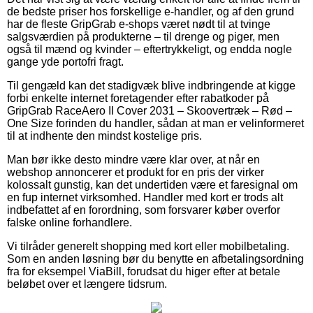
de bedste priser hos forskellige e-handler, og af den grund
har de fleste GripGrab e-shops været nødt til at tvinge
salgsværdien på produkterne – til drenge og piger, men
også til mænd og kvinder – eftertrykkeligt, og endda nogle
gange yde portofri fragt.
Til gengæld kan det stadigvæk blive indbringende at kigge
forbi enkelte internet foretagender efter rabatkoder på
GripGrab RaceAero II Cover 2031 – Skoovertræk – Rød –
One Size forinden du handler, sådan at man er velinformeret
til at indhente den mindst kostelige pris.
Man bør ikke desto mindre være klar over, at når en
webshop annoncerer et produkt for en pris der virker
kolossalt gunstig, kan det undertiden være et faresignal om
en fup internet virksomhed. Handler med kort er trods alt
indbefattet af en forordning, som forsvarer køber overfor
falske online forhandlere.
Vi tilråder generelt shopping med kort eller mobilbetaling.
Som en anden løsning bør du benytte en afbetalingsordning
fra for eksempel ViaBill, forudsat du higer efter at betale
beløbet over et længere tidsrum.