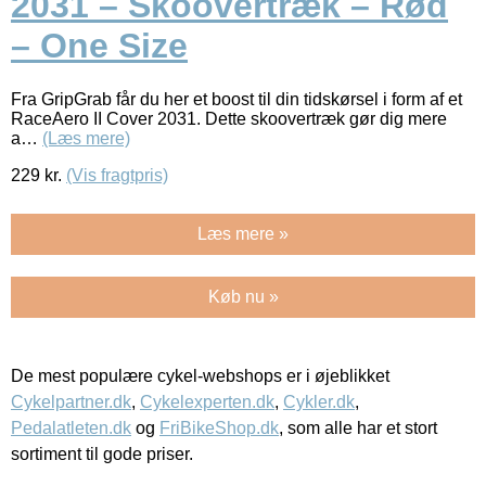
2031 – Skoovertræk – Rød
– One Size
Fra GripGrab får du her et boost til din tidskørsel i form af et
RaceAero II Cover 2031. Dette skoovertræk gør dig mere
a…
(Læs mere)
229
kr.
(Vis fragtpris)
Læs mere »
Køb nu »
De mest populære cykel-webshops er i øjeblikket
Cykelpartner.dk
,
Cykelexperten.dk
,
Cykler.dk
,
Pedalatleten.dk
og
FriBikeShop.dk
, som alle har et stort
sortiment til gode priser.