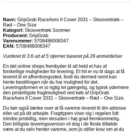
Navn:
GripGrab RaceAero II Cover 2031 – Skoovertræk –
Rød – One Size
Kategori:
Skoovertræk Sommer
Producent:
GripGrab
Varenummer:
5708486008347
EAN:
5708486008347
Vurderet til
3.6
ud af 5 stjerner baseret på
29
anmeldelser
En del online shops frembyder til alt held et hav af
forskellige muligheder for levering. Et hit er nu til dags at få
leveret til et afhentningssted, fordi du dermed nemt kan
hente bestillingen når du har mulighed for det.
Leveringsformen er jo rigtig let gængelig, og typisk ydermere
den prisbilligste fragtmulighed ved køb af GripGrab
RaceAero II Cover 2031 – Skoovertræk – Rød – One Size.
Du bør også tænke over at få varerne leveret til din adresse
eller ud på dit arbejde. Fragttypen viser sig i regelen lidt
mindre prisbillig, men desuden i høj grad fremkommelig.
Den billigste leveringsversion vil dog i de fleste tilfælde
være at du selv henter varerne, som jo stiller krav om at du