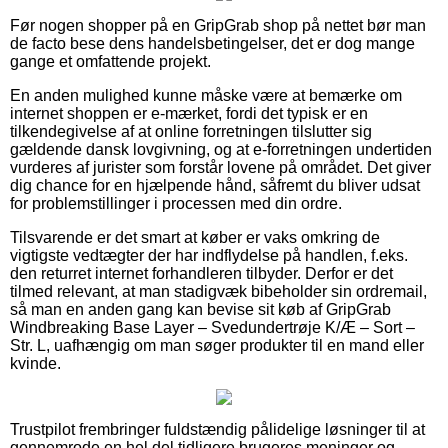
Før nogen shopper på en GripGrab shop på nettet bør man
de facto bese dens handelsbetingelser, det er dog mange
gange et omfattende projekt.
En anden mulighed kunne måske være at bemærke om
internet shoppen er e-mærket, fordi det typisk er en
tilkendegivelse af at online forretningen tilslutter sig
gældende dansk lovgivning, og at e-forretningen undertiden
vurderes af jurister som forstår lovene på området. Det giver
dig chance for en hjælpende hånd, såfremt du bliver udsat
for problemstillinger i processen med din ordre.
Tilsvarende er det smart at køber er vaks omkring de
vigtigste vedtægter der har indflydelse på handlen, f.eks.
den returret internet forhandleren tilbyder. Derfor er det
tilmed relevant, at man stadigvæk bibeholder sin ordremail,
så man en anden gang kan bevise sit køb af GripGrab
Windbreaking Base Layer – Svedundertrøje K/Æ – Sort –
Str. L, uafhængig om man søger produkter til en mand eller
kvinde.
Trustpilot frembringer fuldstændig pålidelige løsninger til at
gennemrode en hel del tidligere brugeres meninger og