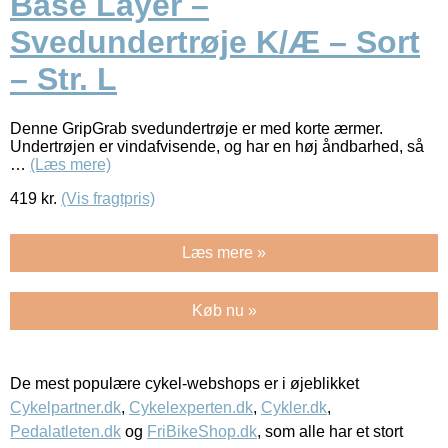
Base Layer –
Svedundertrøje K/Æ – Sort
– Str. L
Denne GripGrab svedundertrøje er med korte ærmer.
Undertrøjen er vindafvisende, og har en høj åndbarhed, så
…
(Læs mere)
419
kr.
(Vis fragtpris)
Læs mere »
Køb nu »
De mest populære cykel-webshops er i øjeblikket
Cykelpartner.dk
,
Cykelexperten.dk
,
Cykler.dk
,
Pedalatleten.dk
og
FriBikeShop.dk
, som alle har et stort