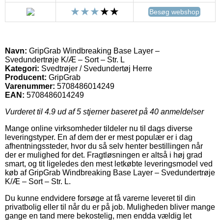
Besøg webshop
Navn:
GripGrab Windbreaking Base Layer –
Svedundertrøje K/Æ – Sort – Str. L
Kategori:
Svedtrøjer / Svedundertøj Herre
Producent:
GripGrab
Varenummer:
5708486014249
EAN:
5708486014249
Vurderet til
4.9
ud af 5 stjerner baseret på
40
anmeldelser
Mange online virksomheder tildeler nu til dags diverse
leveringstyper. En af dem der er mest populær er i dag
afhentningssteder, hvor du så selv henter bestillingen når
der er mulighed for det. Fragtløsningen er altså i høj grad
smart, og tit ligeledes den mest letkøbte leveringsmodel ved
køb af GripGrab Windbreaking Base Layer – Svedundertrøje
K/Æ – Sort – Str. L.
Du kunne endvidere forsøge at få varerne leveret til din
privatbolig eller til når du er på job. Muligheden bliver mange
gange en tand mere bekostelig, men endda vældig let