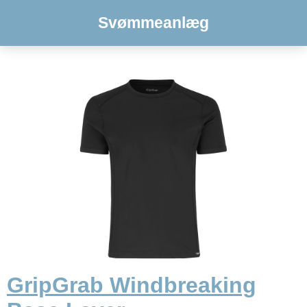
Svømmeanlæg
GripGrab Windbreaking