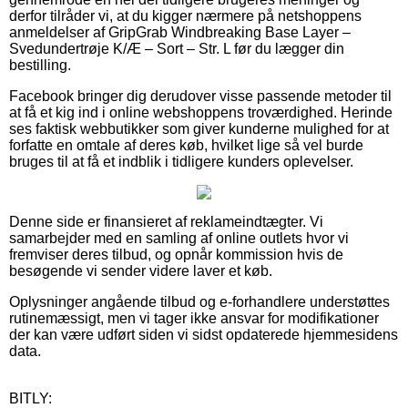
derfor tilråder vi, at du kigger nærmere på netshoppens
anmeldelser af GripGrab Windbreaking Base Layer –
Svedundertrøje K/Æ – Sort – Str. L før du lægger din
bestilling.
Facebook bringer dig derudover visse passende metoder til
at få et kig ind i online webshoppens troværdighed. Herinde
ses faktisk webbutikker som giver kunderne mulighed for at
forfatte en omtale af deres køb, hvilket lige så vel burde
bruges til at få et indblik i tidligere kunders oplevelser.
Denne side er finansieret af reklameindtægter. Vi
samarbejder med en samling af online outlets hvor vi
fremviser deres tilbud, og opnår kommission hvis de
besøgende vi sender videre laver et køb.
Oplysninger angående tilbud og e-forhandlere understøttes
rutinemæssigt, men vi tager ikke ansvar for modifikationer
der kan være udført siden vi sidst opdaterede hjemmesidens
data.
BITLY: