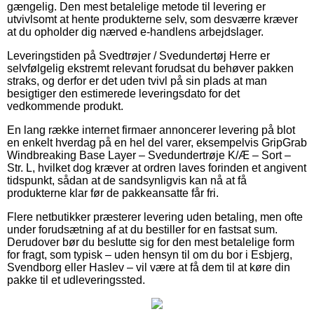
gængelig. Den mest betalelige metode til levering er
utvivlsomt at hente produkterne selv, som desværre kræver
at du opholder dig nærved e-handlens arbejdslager.
Leveringstiden på Svedtrøjer / Svedundertøj Herre er
selvfølgelig ekstremt relevant forudsat du behøver pakken
straks, og derfor er det uden tvivl på sin plads at man
besigtiger den estimerede leveringsdato for det
vedkommende produkt.
En lang række internet firmaer annoncerer levering på blot
en enkelt hverdag på en hel del varer, eksempelvis GripGrab
Windbreaking Base Layer – Svedundertrøje K/Æ – Sort –
Str. L, hvilket dog kræver at ordren laves forinden et angivent
tidspunkt, sådan at de sandsynligvis kan nå at få
produkterne klar før de pakkeansatte får fri.
Flere netbutikker præsterer levering uden betaling, men ofte
under forudsætning af at du bestiller for en fastsat sum.
Derudover bør du beslutte sig for den mest betalelige form
for fragt, som typisk – uden hensyn til om du bor i Esbjerg,
Svendborg eller Haslev – vil være at få dem til at køre din
pakke til et udleveringssted.