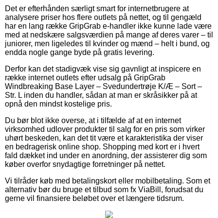
Det er efterhånden særligt smart for internetbrugere at
analysere priser hos flere outlets på nettet, og til gengæld
har en lang række GripGrab e-handler ikke kunne lade være
med at nedskære salgsværdien på mange af deres varer – til
juniorer, men ligeledes til kvinder og mænd – helt i bund, og
endda nogle gange byde på gratis levering.
Derfor kan det stadigvæk vise sig gavnligt at inspicere en
række internet outlets efter udsalg på GripGrab
Windbreaking Base Layer – Svedundertrøje K/Æ – Sort –
Str. L inden du handler, sådan at man er skråsikker på at
opnå den mindst kostelige pris.
Du bør blot ikke overse, at i tilfælde af at en internet
virksomhed udlover produkter til salg for en pris som virker
uhørt beskeden, kan det tit være et karakteristika der viser
en bedragerisk online shop. Shopping med kort er i hvert
fald dækket ind under en anordning, der assisterer dig som
køber overfor snydagtige forretninger på nettet.
Vi tilråder køb med betalingskort eller mobilbetaling. Som et
alternativ bør du bruge et tilbud som fx ViaBill, forudsat du
gerne vil finansiere beløbet over et længere tidsrum.