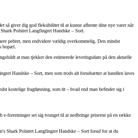
t så giver dig god fleksibilitet til at kunne afhente dine nye varer når
 Shark Polstret Langfingret Handske – Sort.
dt mere pebret, men endvidere vældig overkommelig. Den mindst
ns bopæl.
ingsfuldt at man tjekker den estimerede leveringsdato på den aktuelle
ingret Handske – Sort, men som trods alt forudsætter at handlen laves
indst kostelige fragtløsning, som tit – hvad end man befinder sig i
b e-forretninger set sig tvunget til at nedbringe priserne på en række
's Shark Polstret Langfingret Handske – Sort forud for at du