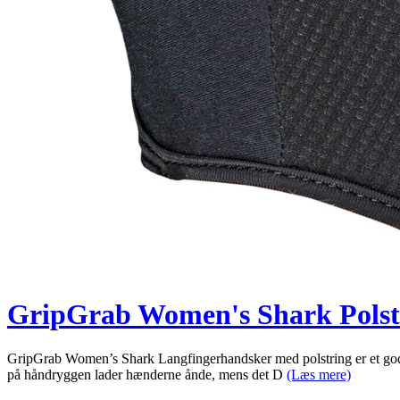
GripGrab Women's Shark Polstr
GripGrab Women’s Shark Langfingerhandsker med polstring er et godt 
på håndryggen lader hænderne ånde, mens det D
(Læs mere)