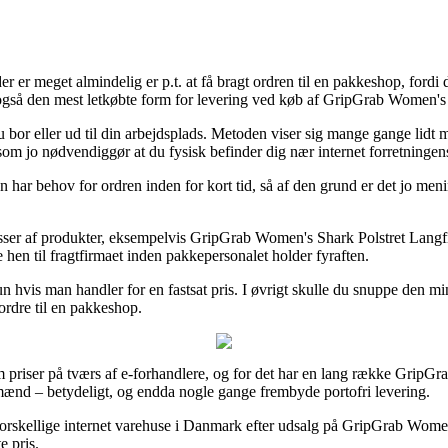
r er meget almindelig er p.t. at få bragt ordren til en pakkeshop, fordi de
sk også den mest letkøbte form for levering ved køb af GripGrab Women's
 du bor eller ud til din arbejdsplads. Metoden viser sig mange gange li
, som jo nødvendiggør at du fysisk befinder dig nær internet forretninge
n har behov for ordren inden for kort tid, så af den grund er det jo men
masser af produkter, eksempelvis GripGrab Women's Shark Polstret Langf
e hen til fragtfirmaet inden pakkepersonalet holder fyraften.
kun hvis man handler for en fastsat pris. I øvrigt skulle du snuppe den m
 ordre til en pakkeshop.
om priser på tværs af e-forhandlere, og for det har en lang række GripGra
g mænd – betydeligt, og endda nogle gange frembyde portofri levering.
orskellige internet varehuse i Danmark efter udsalg på GripGrab Women
e pris.