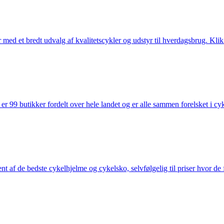
med et bredt udvalg af kvalitetscykler og udstyr til hverdagsbrug. Klik 
 99 butikker fordelt over hele landet og er alle sammen forelsket i cykl
nt af de bedste cykelhjelme og cykelsko, selvfølgelig til priser hvor de 