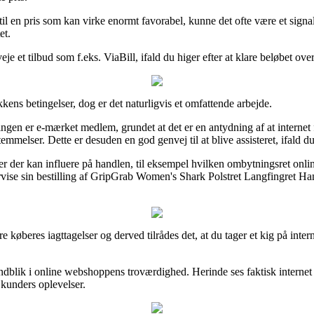
 til en pris som kan virke enormt favorabel, kunne det ofte være et si
et.
e et tilbud som f.eks. ViaBill, ifald du higer efter at klare beløbet over
kens betingelser, dog er det naturligvis et omfattende arbejde.
gen er e-mærket medlem, grundet at det er en antydning af at internet f
mmelser. Dette er desuden en god genvej til at blive assisteret, ifald
er der kan influere på handlen, til eksempel hvilken ombytningsret online 
rvise sin bestilling af GripGrab Women's Shark Polstret Langfingret Hand
dre køberes iagttagelser og derved tilrådes det, at du tager et kig på in
 indblik i online webshoppens troværdighed. Herinde ses faktisk interne
 kunders oplevelser.