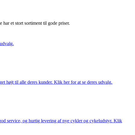
e har et stort sortiment til gode priser.
 udvalg.
t højt til alle deres kunder. Klik her for at se deres udvalg.
 god service, og hurtig levering af nye cykler og cykeludstyr. Klik