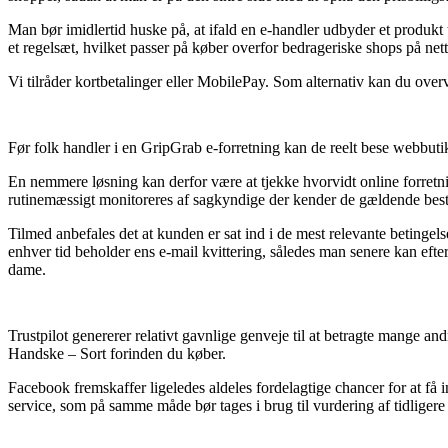
Man bør imidlertid huske på, at ifald en e-handler udbyder et produkt
et regelsæt, hvilket passer på køber overfor bedrageriske shops på nett
Vi tilråder kortbetalinger eller MobilePay. Som alternativ kan du overvej
Før folk handler i en GripGrab e-forretning kan de reelt bese webbutik
En nemmere løsning kan derfor være at tjekke hvorvidt online forretnin
rutinemæssigt monitoreres af sagkyndige der kender de gældende beste
Tilmed anbefales det at kunden er sat ind i de mest relevante betingels
enhver tid beholder ens e-mail kvittering, således man senere kan efte
dame.
Trustpilot genererer relativt gavnlige genveje til at betragte mange an
Handske – Sort forinden du køber.
Facebook fremskaffer ligeledes aldeles fordelagtige chancer for at få
service, som på samme måde bør tages i brug til vurdering af tidligere