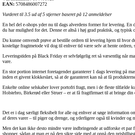
EAN:
5708486007272
Vurderet til
3.5
ud af 5 stjerner baseret på
12
anmeldelser
En hel del e-shops yder nu til dags alverdens former for levering. En de
du har mulighed for det. Denne er altså i høj grad praktisk, og typi
Du kunne omvendt prøve at bestille ordren til levering hjem til hvor
kostelige fragtmetode vil dog til enhver tid være selv at hente ordren
Leveringstiden på Black Friday er selvfølgelig ret så væsentlig når ma
vare.
En stor portion internet foretagender garanterer 1 dags levering på 
inden et givent klokkeslæt, så at de garanteret kan nå at få produktern
Enkelte online selskaber lover portofri fragt, men i de fleste tilfælde 
Holstebro, Birkerød eller Struer – er at få fragtfirmaet til at bringe din
Det er i dag særligt fleksibelt for alle og enhver at søge information 
af deres varer – til piger og drenge, og yderligere også til kvinder o
Men det kan ikke desto mindre være indbringende at udforske et par f
shopper, sådan at man er på den sikre side med at opnå den prisbilligst