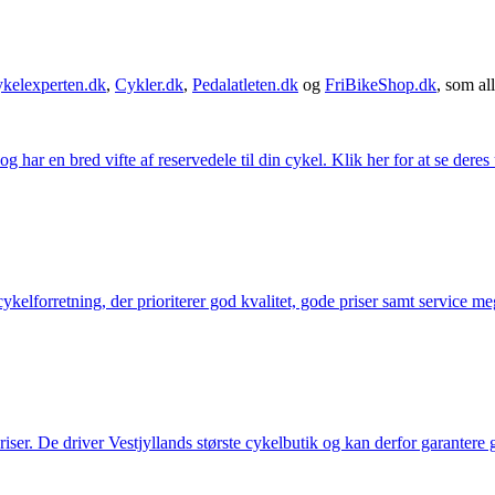
kelexperten.dk
,
Cykler.dk
,
Pedalatleten.dk
og
FriBikeShop.dk
, som all
g har en bred vifte af reservedele til din cykel. Klik her for at se deres
elforretning, der prioriterer god kvalitet, gode priser samt service mege
 priser. De driver Vestjyllands største cykelbutik og kan derfor garantere