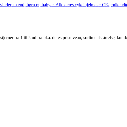
kvinder, mænd, børn og babyer. Alle deres cykelhjelme er CE-godkendte
er fra 1 til 5 ud fra bl.a. deres prisniveau, sortimentstørrelse, kunde
t