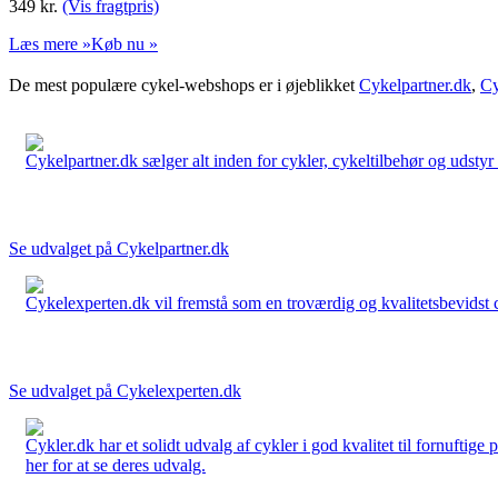
349
kr.
(Vis fragtpris)
Læs mere »
Køb nu »
De mest populære cykel-webshops er i øjeblikket
Cykelpartner.dk
,
Cy
Cykelpartner.dk sælger alt inden for cykler, cykeltilbehør og udstyr o
Se udvalget på Cykelpartner.dk
Cykelexperten.dk vil fremstå som en troværdig og kvalitetsbevidst cyk
Se udvalget på Cykelexperten.dk
Cykler.dk har et solidt udvalg af cykler i god kvalitet til fornuftige
her for at se deres udvalg.