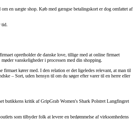
gnal om en uægte shop. Køb med gængse betalingskort er dog omfattet af
 tid.
irmaet opretholder de danske love, tillige med at online firmaet
 du møder vanskeligheder i processen med din shopping.
firmaet kører med. I den relation er det ligeledes relevant, at man til
ske – Sort, uden hensyn til om du søger efter varer til en herre eller
ternet butikkens kritik af GripGrab Women's Shark Polstret Langfingret
t outlets som tilbyder folk at levere en bedømmelse af virksomhedens