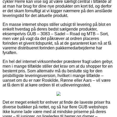
cykler Herre kan vise sig at være særligt central i tilfælde af
at man har brug for dine nye produkter om kort tid, og derfor
er det skam fornuftigt at vi kigger nærmere på den anslåede
leveringstid for det aktuelle produkt.
En masse internet shops stiller udsigt til levering på blot en
enkelt hverdag på deres bedst sælgende produkter,
eksempelvis GUB – 3083 – Sadel – Road og MTB – Sort,
men vær på vagt da det påkræver at ordren placeres
forinden et givent tidspunkt, så at de garanteret kan nå at få
varerne distribueret forinden pakkemedarbejderne har
fyraften.
En hel del internet virksomheder præsterer fragt uden gebyr,
men i mange tilfælde stiller det krav om at du shopper for en
bestemt pris. Som alternativ må du beslutte sig for den
prisbilligste leveringsversion, hvilket i mange tilfælde –
uanset om du er nær Roskilde, Rønne eller Aars – vil være
at få dem til at køre ordren til et udleveringssted.
Det er meget enkelt for enhver at finde de laveste priser fra
diverse butikker på nettet, og så har flere GUB webshops
ikke kunne lade være med at mindske priserne på deres
varer – til juniorer, og ligeledes til herrer og damer –