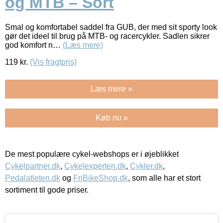
og MTB – Sort
Smal og komfortabel saddel fra GUB, der med sit sporty look
gør det ideel til brug på MTB- og racercykler. Sadlen sikrer
god komfort n…
(Læs mere)
119
kr.
(Vis fragtpris)
Læs mere »
Køb nu »
De mest populære cykel-webshops er i øjeblikket
Cykelpartner.dk
,
Cykelexperten.dk
,
Cykler.dk
,
Pedalatleten.dk
og
FriBikeShop.dk
, som alle har et stort
sortiment til gode priser.