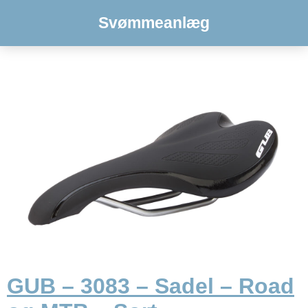
Svømmeanlæg
GUB – 3083 – Sadel – Road