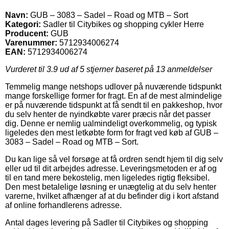
Navn:
GUB – 3083 – Sadel – Road og MTB – Sort
Kategori:
Sadler til Citybikes og shopping cykler Herre
Producent:
GUB
Varenummer:
5712934006274
EAN:
5712934006274
Vurderet til
3.9
ud af 5 stjerner baseret på
13
anmeldelser
Temmelig mange netshops udlover på nuværende tidspunkt
mange forskellige former for fragt. En af de mest almindelige
er på nuværende tidspunkt at få sendt til en pakkeshop, hvor
du selv henter de nyindkøbte varer præcis når det passer
dig. Denne er nemlig ualmindeligt overkommelig, og typisk
ligeledes den mest letkøbte form for fragt ved køb af GUB –
3083 – Sadel – Road og MTB – Sort.
Du kan lige så vel forsøge at få ordren sendt hjem til dig selv
eller ud til dit arbejdes adresse. Leveringsmetoden er af og
til en tand mere bekostelig, men ligeledes rigtig fleksibel.
Den mest betalelige løsning er unægtelig at du selv henter
varerne, hvilket afhænger af at du befinder dig i kort afstand
af online forhandlerens adresse.
Antal dages levering på Sadler til Citybikes og shopping