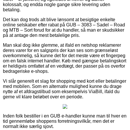
kolossalt, og endda nogle gange sikre levering uden
betaling.
Det kan dog trods alt blive lønsomt at besigtige enkelte
online selskaber efter rabat på GUB – 3083 – Sadel – Road
og MTB – Sort forud for at du handler, så man er skudsikker
på at antage den mest betalelige pris.
Man skal dog ikke glemme, at ifald en netshop reklamerer
deres varer for en salgspris der kan ses som grænseløst
overkommelig, så kunne det for det meste være et fingerpeg
om en falsk internet handler. Køb med gængse betalingskort
er heldigvis omfattet af en vedtægt, der passer på os overfor
bedrageriske e-shops.
Vi slår generelt et slag for shopping med kort eller betalinger
med mobilen. Som en alternativ mulighed kunne du drage
nytte af et afdragstilbud som eksempelvis ViaBill, ifald du
gerne vil klare beløbet over en periode.
Inden folk bestiller i en GUB e-handler kunne man til hver en
tid gennemløbe shoppens forretningsvilkår, men det er
normalt ikke særlig sjovt.