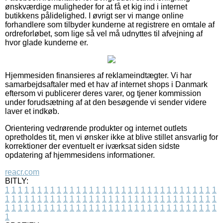
ønskværdige muligheder for at få et kig ind i internet
butikkens pålidelighed. I øvrigt ser vi mange online
forhandlere som tilbyder kunderne at registrere en omtale af
ordreforløbet, som lige så vel må udnyttes til afvejning af
hvor glade kunderne er.
Hjemmesiden finansieres af reklameindtægter. Vi har
samarbejdsaftaler med et hav af internet shops i Danmark
eftersom vi publicerer deres varer, og tjener kommission
under forudsætning af at den besøgende vi sender videre
laver et indkøb.
Orientering vedrørende produkter og internet outlets
opretholdes tit, men vi ønsker ikke at blive stillet ansvarlig for
korrektioner der eventuelt er iværksat siden sidste
opdatering af hjemmesidens informationer.
reacr.com
BITLY:
1
1
1
1
1
1
1
1
1
1
1
1
1
1
1
1
1
1
1
1
1
1
1
1
1
1
1
1
1
1
1
1
1
1
1
1
1
1
1
1
1
1
1
1
1
1
1
1
1
1
1
1
1
1
1
1
1
1
1
1
1
1
1
1
1
1
1
1
1
1
1
1
1
1
1
1
1
1
1
1
1
1
1
1
1
1
1
1
1
1
1
1
1
1
1
1
1
1
1
1