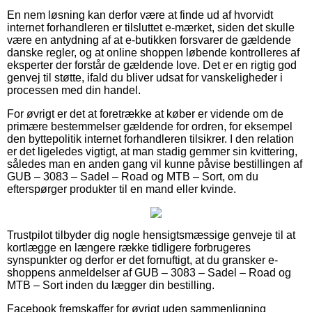
En nem løsning kan derfor være at finde ud af hvorvidt
internet forhandleren er tilsluttet e-mærket, siden det skulle
være en antydning af at e-butikken forsvarer de gældende
danske regler, og at online shoppen løbende kontrolleres af
eksperter der forstår de gældende love. Det er en rigtig god
genvej til støtte, ifald du bliver udsat for vanskeligheder i
processen med din handel.
For øvrigt er det at foretrække at køber er vidende om de
primære bestemmelser gældende for ordren, for eksempel
den byttepolitik internet forhandleren tilsikrer. I den relation
er det ligeledes vigtigt, at man stadig gemmer sin kvittering,
således man en anden gang vil kunne påvise bestillingen af
GUB – 3083 – Sadel – Road og MTB – Sort, om du
efterspørger produkter til en mand eller kvinde.
Trustpilot tilbyder dig nogle hensigtsmæssige genveje til at
kortlægge en længere række tidligere forbrugeres
synspunkter og derfor er det fornuftigt, at du gransker e-
shoppens anmeldelser af GUB – 3083 – Sadel – Road og
MTB – Sort inden du lægger din bestilling.
Facebook fremskaffer for øvrigt uden sammenligning