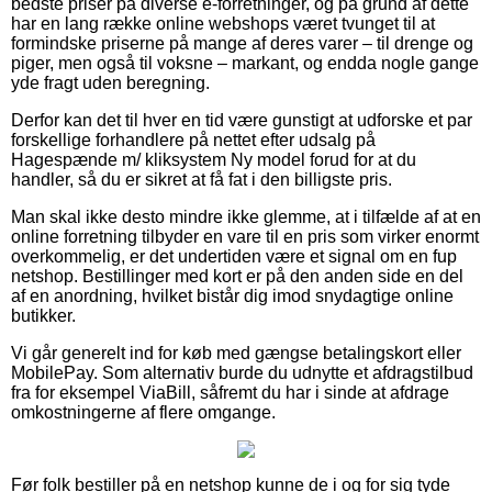
bedste priser på diverse e-forretninger, og på grund af dette
har en lang række online webshops været tvunget til at
formindske priserne på mange af deres varer – til drenge og
piger, men også til voksne – markant, og endda nogle gange
yde fragt uden beregning.
Derfor kan det til hver en tid være gunstigt at udforske et par
forskellige forhandlere på nettet efter udsalg på
Hagespænde m/ kliksystem Ny model forud for at du
handler, så du er sikret at få fat i den billigste pris.
Man skal ikke desto mindre ikke glemme, at i tilfælde af at en
online forretning tilbyder en vare til en pris som virker enormt
overkommelig, er det undertiden være et signal om en fup
netshop. Bestillinger med kort er på den anden side en del
af en anordning, hvilket bistår dig imod snydagtige online
butikker.
Vi går generelt ind for køb med gængse betalingskort eller
MobilePay. Som alternativ burde du udnytte et afdragstilbud
fra for eksempel ViaBill, såfremt du har i sinde at afdrage
omkostningerne af flere omgange.
Før folk bestiller på en netshop kunne de i og for sig tyde