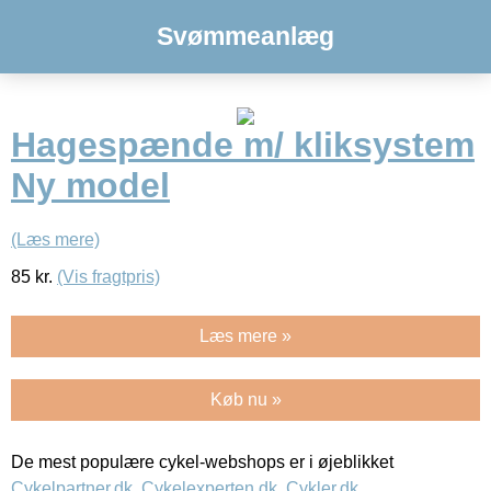
Svømmeanlæg
Hagespænde m/ kliksystem
Ny model
(Læs mere)
85
kr.
(Vis fragtpris)
Læs mere »
Køb nu »
De mest populære cykel-webshops er i øjeblikket
Cykelpartner.dk
,
Cykelexperten.dk
,
Cykler.dk
,