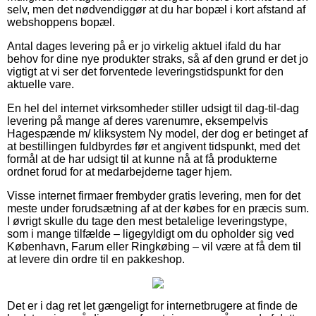
selv, men det nødvendiggør at du har bopæl i kort afstand af
webshoppens bopæl.
Antal dages levering på er jo virkelig aktuel ifald du har
behov for dine nye produkter straks, så af den grund er det jo
vigtigt at vi ser det forventede leveringstidspunkt for den
aktuelle vare.
En hel del internet virksomheder stiller udsigt til dag-til-dag
levering på mange af deres varenumre, eksempelvis
Hagespænde m/ kliksystem Ny model, der dog er betinget af
at bestillingen fuldbyrdes før et angivent tidspunkt, med det
formål at de har udsigt til at kunne nå at få produkterne
ordnet forud for at medarbejderne tager hjem.
Visse internet firmaer frembyder gratis levering, men for det
meste under forudsætning af at der købes for en præcis sum.
I øvrigt skulle du tage den mest betalelige leveringstype,
som i mange tilfælde – ligegyldigt om du opholder sig ved
København, Farum eller Ringkøbing – vil være at få dem til
at levere din ordre til en pakkeshop.
Det er i dag ret let gængeligt for internetbrugere at finde de