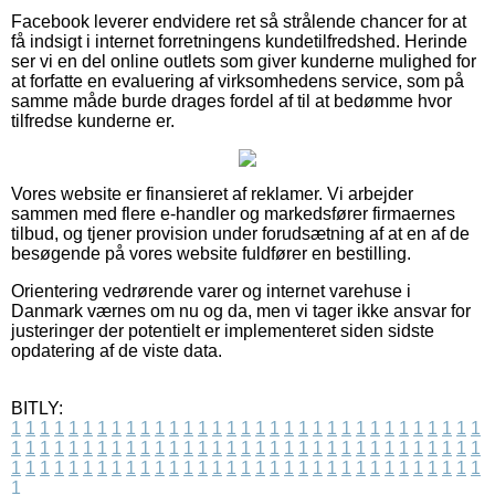
Facebook leverer endvidere ret så strålende chancer for at
få indsigt i internet forretningens kundetilfredshed. Herinde
ser vi en del online outlets som giver kunderne mulighed for
at forfatte en evaluering af virksomhedens service, som på
samme måde burde drages fordel af til at bedømme hvor
tilfredse kunderne er.
Vores website er finansieret af reklamer. Vi arbejder
sammen med flere e-handler og markedsfører firmaernes
tilbud, og tjener provision under forudsætning af at en af de
besøgende på vores website fuldfører en bestilling.
Orientering vedrørende varer og internet varehuse i
Danmark værnes om nu og da, men vi tager ikke ansvar for
justeringer der potentielt er implementeret siden sidste
opdatering af de viste data.
BITLY:
1
1
1
1
1
1
1
1
1
1
1
1
1
1
1
1
1
1
1
1
1
1
1
1
1
1
1
1
1
1
1
1
1
1
1
1
1
1
1
1
1
1
1
1
1
1
1
1
1
1
1
1
1
1
1
1
1
1
1
1
1
1
1
1
1
1
1
1
1
1
1
1
1
1
1
1
1
1
1
1
1
1
1
1
1
1
1
1
1
1
1
1
1
1
1
1
1
1
1
1