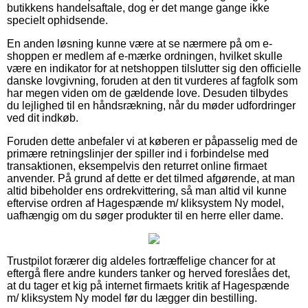
butikkens handelsaftale, dog er det mange gange ikke
specielt ophidsende.
En anden løsning kunne være at se nærmere på om e-
shoppen er medlem af e-mærke ordningen, hvilket skulle
være en indikator for at netshoppen tilslutter sig den officielle
danske lovgivning, foruden at den tit vurderes af fagfolk som
har megen viden om de gældende love. Desuden tilbydes
du lejlighed til en håndsrækning, når du møder udfordringer
ved dit indkøb.
Foruden dette anbefaler vi at køberen er påpasselig med de
primære retningslinjer der spiller ind i forbindelse med
transaktionen, eksempelvis den returret online firmaet
anvender. På grund af dette er det tilmed afgørende, at man
altid bibeholder ens ordrekvittering, så man altid vil kunne
eftervise ordren af Hagespænde m/ kliksystem Ny model,
uafhængig om du søger produkter til en herre eller dame.
Trustpilot forærer dig aldeles fortræffelige chancer for at
eftergå flere andre kunders tanker og herved foreslåes det,
at du tager et kig på internet firmaets kritik af Hagespænde
m/ kliksystem Ny model før du lægger din bestilling.