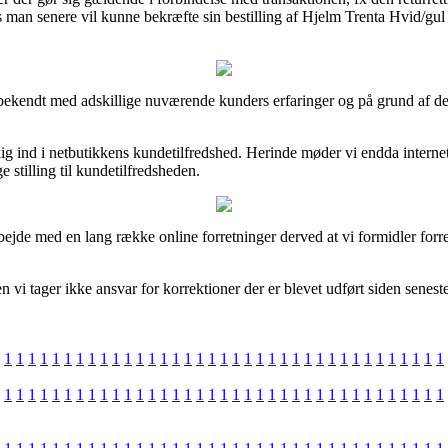
des man senere vil kunne bekræfte sin bestilling af Hjelm Trenta Hvid/gul
g bekendt med adskillige nuværende kunders erfaringer og på grund af det
 kig ind i netbutikkens kundetilfredshed. Herinde møder vi endda intern
 stilling til kundetilfredsheden.
arbejde med en lang række online forretninger derved at vi formidler forr
 vi tager ikke ansvar for korrektioner der er blevet udført siden senest
1
1
1
1
1
1
1
1
1
1
1
1
1
1
1
1
1
1
1
1
1
1
1
1
1
1
1
1
1
1
1
1
1
1
1
1
1
1
1
1
1
1
1
1
1
1
1
1
1
1
1
1
1
1
1
1
1
1
1
1
1
1
1
1
1
1
1
1
1
1
1
1
1
1