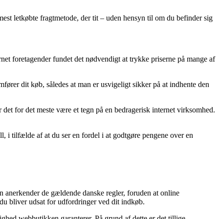
mest letkøbte fragtmetode, der tit – uden hensyn til om du befinder sig
nternet foretagender fundet det nødvendigt at trykke priserne på mange af
ører dit køb, således at man er usvigeligt sikker på at indhente den
ør det for det meste være et tegn på en bedragerisk internet virksomhed.
, i tilfælde af at du ser en fordel i at godtgøre pengene over en
ken anerkender de gældende danske regler, foruden at online
du bliver udsat for udfordringer ved dit indkøb.
ghed webbutikken garanterer. På grund af dette er det tillige