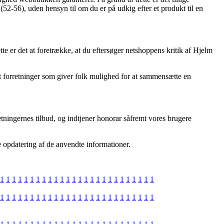
 (52-56), uden hensyn til om du er på udkig efter et produkt til en
te er det at foretrække, at du eftersøger netshoppens kritik af Hjelm
et forretninger som giver folk mulighed for at sammensætte en
etningernes tilbud, og indtjener honorar såfremt vores brugere
e opdatering af de anvendte informationer.
1
1
1
1
1
1
1
1
1
1
1
1
1
1
1
1
1
1
1
1
1
1
1
1
1
1
1
1
1
1
1
1
1
1
1
1
1
1
1
1
1
1
1
1
1
1
1
1
1
1
1
1