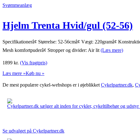
Svømmeanlæg
Hjelm Trenta Hvid/gul (52-56)
Specifikationerâ¢ Størrelse: 52-56cmâ¢ Vægt: 220gramâ¢ Konstrukti
Mesh komfortpuderâ¢ Stropper og divider: Air lit
(Læs mere)
1899
kr.
(Vis fragtpris)
Læs mere »
Køb nu »
De mest populære cykel-webshops er i øjeblikket
Cykelpartner.dk
,
Cy
Cykelpartner.dk sælger alt inden for cykler, cykeltilbehør og udstyr o
Se udvalget på Cykelpartner.dk