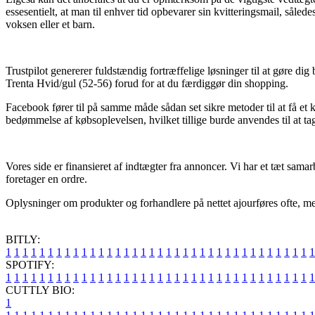
essesentielt, at man til enhver tid opbevarer sin kvitteringsmail, såle
voksen eller et barn.
Trustpilot genererer fuldstændig fortræffelige løsninger til at gøre di
Trenta Hvid/gul (52-56) forud for at du færdiggør din shopping.
Facebook fører til på samme måde sådan set sikre metoder til at få et
bedømmelse af købsoplevelsen, hvilket tillige burde anvendes til at tage
Vores side er finansieret af indtægter fra annoncer. Vi har et tæt sam
foretager en ordre.
Oplysninger om produkter og forhandlere på nettet ajourføres ofte, men
BITLY:
1
1
1
1
1
1
1
1
1
1
1
1
1
1
1
1
1
1
1
1
1
1
1
1
1
1
1
1
1
1
1
1
1
1
1
1
1
SPOTIFY:
1
1
1
1
1
1
1
1
1
1
1
1
1
1
1
1
1
1
1
1
1
1
1
1
1
1
1
1
1
1
1
1
1
1
1
1
1
CUTTLY BIO:
1