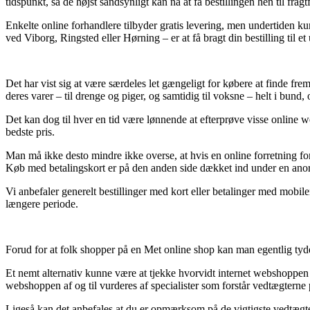
tidspunkt, så de højst sandsynligt kan nå at få bestillingen hen til fra
Enkelte online forhandlere tilbyder gratis levering, men undertiden ku
ved Viborg, Ringsted eller Hørning – er at få bragt din bestilling til et
Det har vist sig at være særdeles let gængeligt for købere at finde frem
deres varer – til drenge og piger, og samtidig til voksne – helt i bun
Det kan dog til hver en tid være lønnende at efterprøve visse online 
bedste pris.
Man må ikke desto mindre ikke overse, at hvis en online forretning forh
Køb med betalingskort er på den anden side dækket ind under en ano
Vi anbefaler generelt bestillinger med kort eller betalinger med mobile
længere periode.
Forud for at folk shopper på en Met online shop kan man egentlig tyd
Et nemt alternativ kunne være at tjekke hvorvidt internet webshoppen e
webshoppen af og til vurderes af specialister som forstår vedtægterne 
Ligeså kan det anbefales at du er opmærksom på de vigtigste vedtægter 