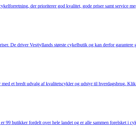
elforretning, der prioriterer god kvalitet, gode priser samt service mege
 priser. De driver Vestjyllands største cykelbutik og kan derfor garantere
med et bredt udvalg af kvalitetscykler og udstyr til hverdagsbrug. Klik 
 99 butikker fordelt over hele landet og er alle sammen forelsket i cykl