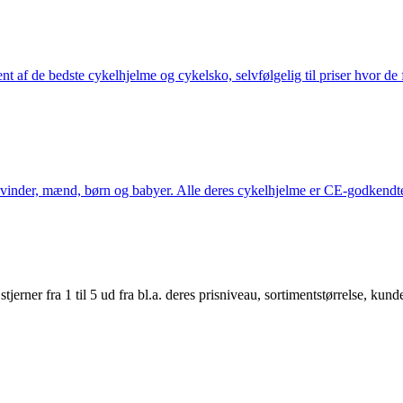
nt af de bedste cykelhjelme og cykelsko, selvfølgelig til priser hvor de 
kvinder, mænd, børn og babyer. Alle deres cykelhjelme er CE-godkendte
er fra 1 til 5 ud fra bl.a. deres prisniveau, sortimentstørrelse, kunde