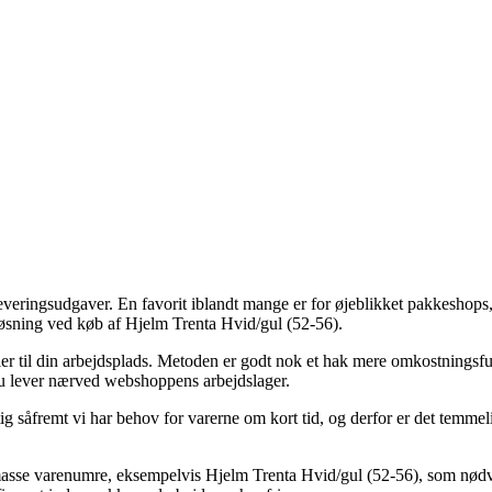
eringsudgaver. En favorit iblandt mange er for øjeblikket pakkeshops, h
øsning ved køb af Hjelm Trenta Hvid/gul (52-56).
er til din arbejdsplads. Metoden er godt nok et hak mere omkostningsfu
 du lever nærved webshoppens arbejdslager.
ig såfremt vi har behov for varerne om kort tid, og derfor er det temmel
n masse varenumre, eksempelvis Hjelm Trenta Hvid/gul (52-56), som nødve