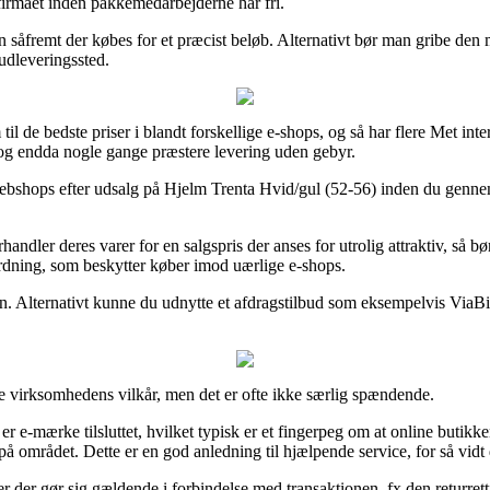
gtfirmaet inden pakkemedarbejderne har fri.
n såfremt der købes for et præcist beløb. Alternativt bør man gribe den 
 udleveringssted.
 til de bedste priser i blandt forskellige e-shops, og så har flere Met i
d, og endda nogle gange præstere levering uden gebyr.
webshops efter udsalg på Hjelm Trenta Hvid/gul (52-56) inden du gennemf
andler deres varer for en salgspris der anses for utrolig attraktiv, så b
rdning, som beskytter køber imod uærlige e-shops.
n. Alternativt kunne du udnytte et afdragstilbud som eksempelvis ViaBill
e virksomhedens vilkår, men det er ofte ikke særlig spændende.
r e-mærke tilsluttet, hvilket typisk er et fingerpeg om at online butik
på området. Dette er en god anledning til hjælpende service, for så vidt 
der gør sig gældende i forbindelse med transaktionen, fx den returretti