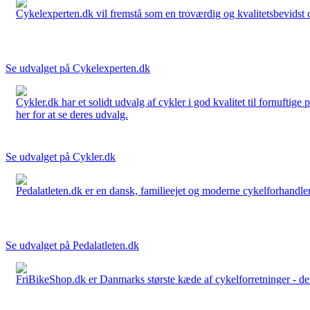
Cykelexperten.dk vil fremstå som en troværdig og kvalitetsbevidst cyk
Se udvalget på Cykelexperten.dk
Cykler.dk har et solidt udvalg af cykler i god kvalitet til fornuftige
her for at se deres udvalg.
Se udvalget på Cykler.dk
Pedalatleten.dk er en dansk, familieejet og moderne cykelforhandler 
Se udvalget på Pedalatleten.dk
FriBikeShop.dk er Danmarks største kæde af cykelforretninger - de er