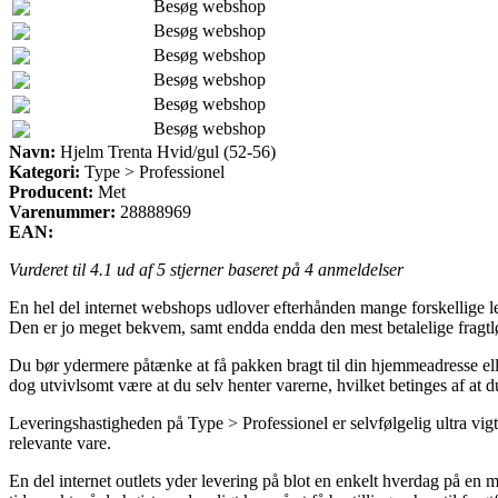
Besøg webshop
Besøg webshop
Besøg webshop
Besøg webshop
Besøg webshop
Besøg webshop
Navn:
Hjelm Trenta Hvid/gul (52-56)
Kategori:
Type > Professionel
Producent:
Met
Varenummer:
28888969
EAN:
Vurderet til
4.1
ud af 5 stjerner baseret på
4
anmeldelser
En hel del internet webshops udlover efterhånden mange forskellige lev
Den er jo meget bekvem, samt endda endda den mest betalelige fragtl
Du bør ydermere påtænke at få pakken bragt til din hjemmeadresse ell
dog utvivlsomt være at du selv henter varerne, hvilket betinges af at
Leveringshastigheden på Type > Professionel er selvfølgelig ultra vigt
relevante vare.
En del internet outlets yder levering på blot en enkelt hverdag på e