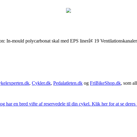
on: In-mould polycarbonat skal med EPS linerâ¢ 19 Ventilationskanale
kelexperten.dk
,
Cykler.dk
,
Pedalatleten.dk
og
FriBikeShop.dk
, som all
g har en bred vifte af reservedele til din cykel. Klik her for at se deres