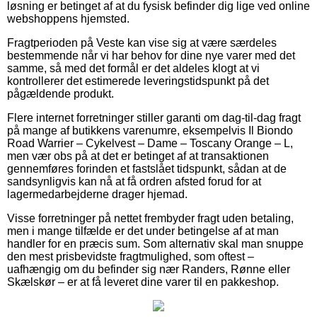
løsning er betinget af at du fysisk befinder dig lige ved online
webshoppens hjemsted.
Fragtperioden på Veste kan vise sig at være særdeles
bestemmende når vi har behov for dine nye varer med det
samme, så med det formål er det aldeles klogt at vi
kontrollerer det estimerede leveringstidspunkt på det
pågældende produkt.
Flere internet forretninger stiller garanti om dag-til-dag fragt
på mange af butikkens varenumre, eksempelvis Il Biondo
Road Warrier – Cykelvest – Dame – Toscany Orange – L,
men vær obs på at det er betinget af at transaktionen
gennemføres forinden et fastslået tidspunkt, sådan at de
sandsynligvis kan nå at få ordren afsted forud for at
lagermedarbejderne drager hjemad.
Visse forretninger på nettet frembyder fragt uden betaling,
men i mange tilfælde er det under betingelse af at man
handler for en præcis sum. Som alternativ skal man snuppe
den mest prisbevidste fragtmulighed, som oftest –
uafhængig om du befinder sig nær Randers, Rønne eller
Skælskør – er at få leveret dine varer til en pakkeshop.