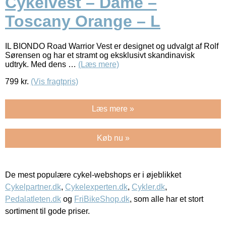
Cykelvest – Dame –
Toscany Orange – L
IL BIONDO Road Warrior Vest er designet og udvalgt af Rolf
Sørensen og har et stramt og eksklusivt skandinavisk
udtryk. Med dens …
(Læs mere)
799
kr.
(Vis fragtpris)
Læs mere »
Køb nu »
De mest populære cykel-webshops er i øjeblikket
Cykelpartner.dk
,
Cykelexperten.dk
,
Cykler.dk
,
Pedalatleten.dk
og
FriBikeShop.dk
, som alle har et stort
sortiment til gode priser.