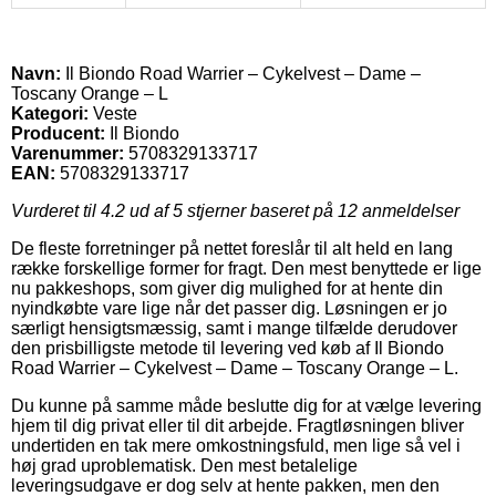
Navn:
Il Biondo Road Warrier – Cykelvest – Dame –
Toscany Orange – L
Kategori:
Veste
Producent:
Il Biondo
Varenummer:
5708329133717
EAN:
5708329133717
Vurderet til
4.2
ud af 5 stjerner baseret på
12
anmeldelser
De fleste forretninger på nettet foreslår til alt held en lang
række forskellige former for fragt. Den mest benyttede er lige
nu pakkeshops, som giver dig mulighed for at hente din
nyindkøbte vare lige når det passer dig. Løsningen er jo
særligt hensigtsmæssig, samt i mange tilfælde derudover
den prisbilligste metode til levering ved køb af Il Biondo
Road Warrier – Cykelvest – Dame – Toscany Orange – L.
Du kunne på samme måde beslutte dig for at vælge levering
hjem til dig privat eller til dit arbejde. Fragtløsningen bliver
undertiden en tak mere omkostningsfuld, men lige så vel i
høj grad uproblematisk. Den mest betalelige
leveringsudgave er dog selv at hente pakken, men den