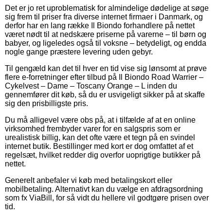
Det er jo ret uproblematisk for almindelige dødelige at søge
sig frem til priser fra diverse internet firmaer i Danmark, og
derfor har en lang række Il Biondo forhandlere på nettet
været nødt til at nedskære priserne på varerne – til børn og
babyer, og ligeledes også til voksne – betydeligt, og endda
nogle gange præstere levering uden gebyr.
Til gengæld kan det til hver en tid vise sig lønsomt at prøve
flere e-forretninger efter tilbud på Il Biondo Road Warrier –
Cykelvest – Dame – Toscany Orange – L inden du
gennemfører dit køb, så du er usvigeligt sikker på at skaffe
sig den prisbilligste pris.
Du må alligevel være obs på, at i tilfælde af at en online
virksomhed frembyder varer for en salgspris som er
urealistisk billig, kan det ofte være et tegn på en svindel
internet butik. Bestillinger med kort er dog omfattet af et
regelsæt, hvilket redder dig overfor uoprigtige butikker på
nettet.
Generelt anbefaler vi køb med betalingskort eller
mobilbetaling. Alternativt kan du vælge en afdragsordning
som fx ViaBill, for så vidt du hellere vil godtgøre prisen over
tid.