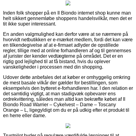
Inden folk shopper på en Il Biondo internet shop kunne man
helt sikkert gennemløbe shoppens handelsvilkår, men det er
tit ikke super interessant.
En anden valgmulighed kan derfor være at se nærmere på
hvorvidt netbutikken er e-mærket medlem, fordi det kan være
en tilkendegivelse af at e-firmaet adlyder de opstillede
regler, tillige med at online forhandleren af og til gennemses
af jurister der kender vedtægterne på området. Det er en
rigtig god lejlighed til at få bistand, hvis du oplever
vanskeligheder i processen med din shopping.
Udover dette anbefales det at køber er omhyggelig omkring
de mest basale vilkår der gælder for bestillingen, som
eksempelvis den bytteret e-forhandleren har. I den relation er
det samtidig vigtigt, at man stadigvæk opbevarer ens
ordrekvittering, således man altid kan bekræfte købet af Il
Biondo Road Warrier – Cykelvest – Dame – Toscany
Orange – L, ligegyldigt om du er på udkig efter et produkt til
en herre eller dame.
Trustpilot byder på regulære værdifulde løsninger til at