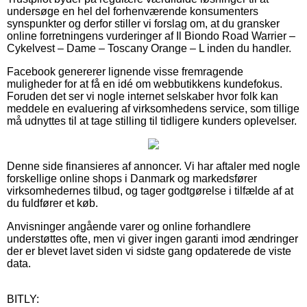
undersøge en hel del forhenværende konsumenters
synspunkter og derfor stiller vi forslag om, at du gransker
online forretningens vurderinger af Il Biondo Road Warrier –
Cykelvest – Dame – Toscany Orange – L inden du handler.
Facebook genererer lignende visse fremragende
muligheder for at få en idé om webbutikkens kundefokus.
Foruden det ser vi nogle internet selskaber hvor folk kan
meddele en evaluering af virksomhedens service, som tillige
må udnyttes til at tage stilling til tidligere kunders oplevelser.
Denne side finansieres af annoncer. Vi har aftaler med nogle
forskellige online shops i Danmark og markedsfører
virksomhedernes tilbud, og tager godtgørelse i tilfælde af at
du fuldfører et køb.
Anvisninger angående varer og online forhandlere
understøttes ofte, men vi giver ingen garanti imod ændringer
der er blevet lavet siden vi sidste gang opdaterede de viste
data.
BITLY: