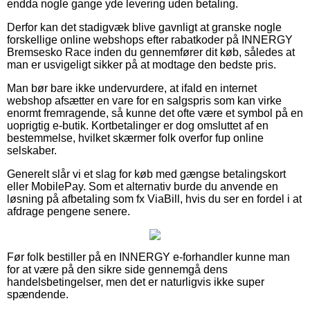
endda nogle gange yde levering uden betaling.
Derfor kan det stadigvæk blive gavnligt at granske nogle
forskellige online webshops efter rabatkoder på INNERGY
Bremsesko Race inden du gennemfører dit køb, således at
man er usvigeligt sikker på at modtage den bedste pris.
Man bør bare ikke undervurdere, at ifald en internet
webshop afsætter en vare for en salgspris som kan virke
enormt fremragende, så kunne det ofte være et symbol på en
uoprigtig e-butik. Kortbetalinger er dog omsluttet af en
bestemmelse, hvilket skærmer folk overfor fup online
selskaber.
Generelt slår vi et slag for køb med gængse betalingskort
eller MobilePay. Som et alternativ burde du anvende en
løsning på afbetaling som fx ViaBill, hvis du ser en fordel i at
afdrage pengene senere.
Før folk bestiller på en INNERGY e-forhandler kunne man
for at være på den sikre side gennemgå dens
handelsbetingelser, men det er naturligvis ikke super
spændende.