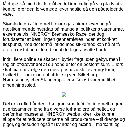
få dage, så med det formål er det temmelig på sin plads at vi
kontrollerer den forventede leveringstid på den pågældende
vare.
Størstedelen af internet firmaer garanterer levering på
næstkommende hverdag på mange af butikkens varenumre,
eksempelvis INNERGY Bremsesko Race, der dog
forudsætter at bestillingen gennemføres inden et konkret
tidspunkt, med det formål at de med sikkerhed kan nå at få
ordren distribueret forud for at de lageransatte har fri.
Indtil flere online selskaber tilbyder fragt uden gebyr, men i
reglen afkræver det at du handler for en bestemt sum. Ellers
skal man udvælge den mest prisbevidste leveringsform,
hvilket tit – om man opholder sig ved Silkeborg,
Nørresundby eller Slangerup – er at få kørt varerne til et
afhentningssted.
Det er jo efterhånden i høj grad smertefrit for internetbrugere
at prissammenligne fra diverse forhandlere på nettet, og
derfor har masser af INNERGY webbutikker ikke kunne
slippe for at reducere priserne på produkterne – til drenge og
piger, og desuden også til kvinder og mænd – markant, og