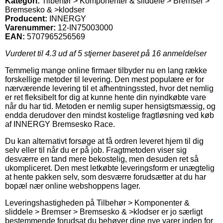
Kategori:
Tilbehør > Komponenter & sliddele > Bremser >
Bremsesko & >klodser
Producent:
INNERGY
Varenummer:
12-IN75003000
EAN:
5707965256569
Vurderet til
4.3
ud af 5 stjerner baseret på
16
anmeldelser
Temmelig mange online firmaer tilbyder nu en lang række
forskellige metoder til levering. Den mest populære er for
nærværende levering til et afhentningssted, hvor det nemlig
er ret fleksibelt for dig at kunne hente din nyindkøbte vare
når du har tid. Metoden er nemlig super hensigtsmæssig, og
endda derudover den mindst kostelige fragtløsning ved køb
af INNERGY Bremsesko Race.
Du kan alternativt forsøge at få ordren leveret hjem til dig
selv eller til når du er på job. Fragtmetoden viser sig
desværre en tand mere bekostelig, men desuden ret så
ukompliceret. Den mest letkøbte leveringsform er unægtelig
at hente pakken selv, som desværre forudsætter at du har
bopæl nær online webshoppens lager.
Leveringshastigheden på Tilbehør > Komponenter &
sliddele > Bremser > Bremsesko & >klodser er jo særligt
bestemmende forudsat du behøver dine nye varer inden for