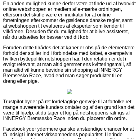
En anden mulighed kunne derfor være at finde ud af hvorvidt
online webshoppen er medlem af e-mærke ordningen,
eftersom det skulle være en indikator for at online
forretningen efterkommer de gældende danske regler, samt
at webshoppen tit evalueres af eksperter som kender til
vilkårene. Desuden får du mulighed for at blive assisteret,
når du udsættes for besvær ved dit køb.
Foruden dette tilrådes det at køber er obs på de elementære
forhold der spiller ind i forbindelse med købet, eksempelvis
hvilken byttepolitik netshoppen har. I den relation er det i
øvrigt relevant, at man altid gemmer ens kvitteringsmail, så
man altid vil kunne bevidne sin shopping af INNERGY
Bremsesko Race, hvad end man søger produkter til en
dreng eller pige.
Trustpilot byder på ret fordelagtige genveje til at fortolke ret
mange nuværende kunders omtaler og af den grund kan det
være til hjælp, at du tager et kig på netshoppens ratings af
INNERGY Bremsesko Race inden du placerer din ordre.
Facebook yder ydermere ganske anstændige chancer for at
få indsigt i internet virksomhedens popularitet. Herinde