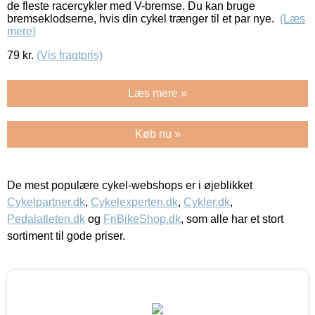
de fleste racercykler med V-bremse. Du kan bruge
bremseklodserne, hvis din cykel trænger til et par nye.
(Læs
mere)
79
kr.
(Vis fragtpris)
Læs mere »
Køb nu »
De mest populære cykel-webshops er i øjeblikket
Cykelpartner.dk
,
Cykelexperten.dk
,
Cykler.dk
,
Pedalatleten.dk
og
FriBikeShop.dk
, som alle har et stort
sortiment til gode priser.