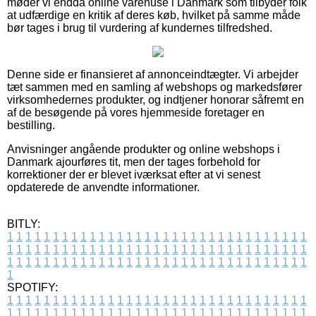
møder vi endda online varehuse i Danmark som tilbyder folk
at udfærdige en kritik af deres køb, hvilket på samme måde
bør tages i brug til vurdering af kundernes tilfredshed.
Denne side er finansieret af annonceindtægter. Vi arbejder
tæt sammen med en samling af webshops og markedsfører
virksomhedernes produkter, og indtjener honorar såfremt en
af de besøgende på vores hjemmeside foretager en
bestilling.
Anvisninger angående produkter og online webshops i
Danmark ajourføres tit, men der tages forbehold for
korrektioner der er blevet iværksat efter at vi senest
opdaterede de anvendte informationer.
BITLY:
1
1
1
1
1
1
1
1
1
1
1
1
1
1
1
1
1
1
1
1
1
1
1
1
1
1
1
1
1
1
1
1
1
1
1
1
1
1
1
1
1
1
1
1
1
1
1
1
1
1
1
1
1
1
1
1
1
1
1
1
1
1
1
1
1
1
1
1
1
1
1
1
1
1
1
1
1
1
1
1
1
1
1
1
1
1
1
1
1
1
1
1
1
1
1
1
1
1
1
1
SPOTIFY:
1
1
1
1
1
1
1
1
1
1
1
1
1
1
1
1
1
1
1
1
1
1
1
1
1
1
1
1
1
1
1
1
1
1
1
1
1
1
1
1
1
1
1
1
1
1
1
1
1
1
1
1
1
1
1
1
1
1
1
1
1
1
1
1
1
1