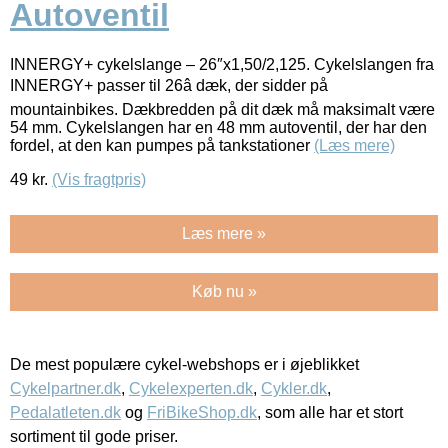
Autoventil
INNERGY+ cykelslange – 26″x1,50/2,125. Cykelslangen fra
INNERGY+ passer til 26â dæk, der sidder på
mountainbikes. Dækbredden på dit dæk må maksimalt være
54 mm. Cykelslangen har en 48 mm autoventil, der har den
fordel, at den kan pumpes på tankstationer
(Læs mere)
49
kr.
(Vis fragtpris)
Læs mere »
Køb nu »
De mest populære cykel-webshops er i øjeblikket
Cykelpartner.dk
,
Cykelexperten.dk
,
Cykler.dk
,
Pedalatleten.dk
og
FriBikeShop.dk
, som alle har et stort
sortiment til gode priser.