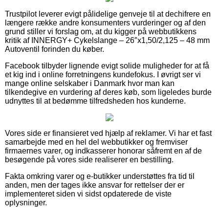
Trustpilot leverer evigt pålidelige genveje til at dechifrere en
længere række andre konsumenters vurderinger og af den
grund stiller vi forslag om, at du kigger på webbutikkens
kritik af INNERGY+ Cykelslange – 26″x1,50/2,125 – 48 mm
Autoventil forinden du køber.
Facebook tilbyder lignende evigt solide muligheder for at få
et kig ind i online forretningens kundefokus. I øvrigt ser vi
mange online selskaber i Danmark hvor man kan
tilkendegive en vurdering af deres køb, som ligeledes burde
udnyttes til at bedømme tilfredsheden hos kunderne.
Vores side er finansieret ved hjælp af reklamer. Vi har et fast
samarbejde med en hel del webbutikker og fremviser
firmaernes varer, og indkasserer honorar såfremt en af de
besøgende på vores side realiserer en bestilling.
Fakta omkring varer og e-butikker understøttes fra tid til
anden, men der tages ikke ansvar for rettelser der er
implementeret siden vi sidst opdaterede de viste
oplysninger.