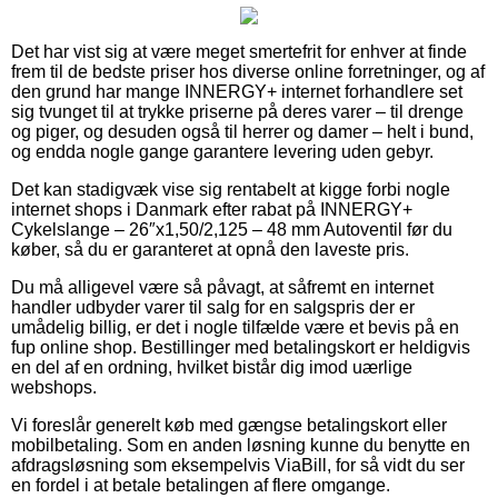
Det har vist sig at være meget smertefrit for enhver at finde
frem til de bedste priser hos diverse online forretninger, og af
den grund har mange INNERGY+ internet forhandlere set
sig tvunget til at trykke priserne på deres varer – til drenge
og piger, og desuden også til herrer og damer – helt i bund,
og endda nogle gange garantere levering uden gebyr.
Det kan stadigvæk vise sig rentabelt at kigge forbi nogle
internet shops i Danmark efter rabat på INNERGY+
Cykelslange – 26″x1,50/2,125 – 48 mm Autoventil før du
køber, så du er garanteret at opnå den laveste pris.
Du må alligevel være så påvagt, at såfremt en internet
handler udbyder varer til salg for en salgspris der er
umådelig billig, er det i nogle tilfælde være et bevis på en
fup online shop. Bestillinger med betalingskort er heldigvis
en del af en ordning, hvilket bistår dig imod uærlige
webshops.
Vi foreslår generelt køb med gængse betalingskort eller
mobilbetaling. Som en anden løsning kunne du benytte en
afdragsløsning som eksempelvis ViaBill, for så vidt du ser
en fordel i at betale betalingen af flere omgange.