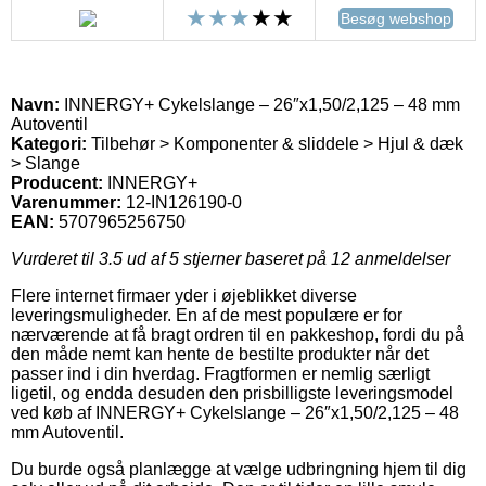
Besøg webshop
Navn:
INNERGY+ Cykelslange – 26″x1,50/2,125 – 48 mm
Autoventil
Kategori:
Tilbehør > Komponenter & sliddele > Hjul & dæk
> Slange
Producent:
INNERGY+
Varenummer:
12-IN126190-0
EAN:
5707965256750
Vurderet til
3.5
ud af 5 stjerner baseret på
12
anmeldelser
Flere internet firmaer yder i øjeblikket diverse
leveringsmuligheder. En af de mest populære er for
nærværende at få bragt ordren til en pakkeshop, fordi du på
den måde nemt kan hente de bestilte produkter når det
passer ind i din hverdag. Fragtformen er nemlig særligt
ligetil, og endda desuden den prisbilligste leveringsmodel
ved køb af INNERGY+ Cykelslange – 26″x1,50/2,125 – 48
mm Autoventil.
Du burde også planlægge at vælge udbringning hjem til dig