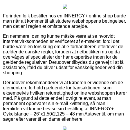
Forinden folk bestiller hos en INNERGY+ online shop burde
man når alt kommer til alt studere webshoppens betingelser,
men det er i reglen et omfattende arbejde.
En nemmere løsning kunne måske være at se hvorvidt
internet virksomheden er verificeret af e-mærket, fordi det
burde være en forsikring om at e-forhandleren efterlever de
gældende danske regler, foruden at netbutikken nu og da
overvåges af specialister der har ekspertise inden for de
gældende regulativer. Derudover tilbydes du genvej til at få
assistance, ifald du bliver udsat for vanskeligheder ved din
shopping.
Derudover rekommanderer vi at køberen er vidende om de
elementære forhold gældende for transaktionen, som
eksempelvis hvilken returrettighed online webshoppen kører
med. På grund af dette er det i øvrigt relevant, at man
permanent opbevarer sin e-mail kvittering, så man i
fremtiden vil kunne bevise sin bestilling af INNERGY+
Cykelslange – 26″x1,50/2,125 – 48 mm Autoventil, om man
søger efter varer til en dame eller herre.