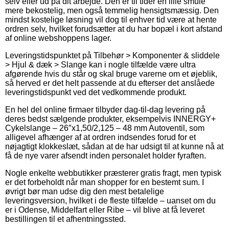
selv eller ud på dit arbejde. Den er til tider en lille smule
mere bekostelig, men også temmelig hensigtsmæssig. Den
mindst kostelige løsning vil dog til enhver tid være at hente
ordren selv, hvilket forudsætter at du har bopæl i kort afstand
af online webshoppens lager.
Leveringstidspunktet på Tilbehør > Komponenter & sliddele
> Hjul & dæk > Slange kan i nogle tilfælde være ultra
afgørende hvis du står og skal bruge varerne om et øjeblik,
så herved er det helt passende at du efterser det anslåede
leveringstidspunkt ved det vedkommende produkt.
En hel del online firmaer tilbyder dag-til-dag levering på
deres bedst sælgende produkter, eksempelvis INNERGY+
Cykelslange – 26″x1,50/2,125 – 48 mm Autoventil, som
alligevel afhænger af at ordren indsendes forud for et
nøjagtigt klokkeslæt, sådan at de har udsigt til at kunne nå at
få de nye varer afsendt inden personalet holder fyraften.
Nogle enkelte webbutikker præsterer gratis fragt, men typisk
er det forbeholdt når man shopper for en bestemt sum. I
øvrigt bør man udse dig den mest betalelige
leveringsversion, hvilket i de fleste tilfælde – uanset om du
er i Odense, Middelfart eller Ribe – vil blive at få leveret
bestillingen til et afhentningssted.