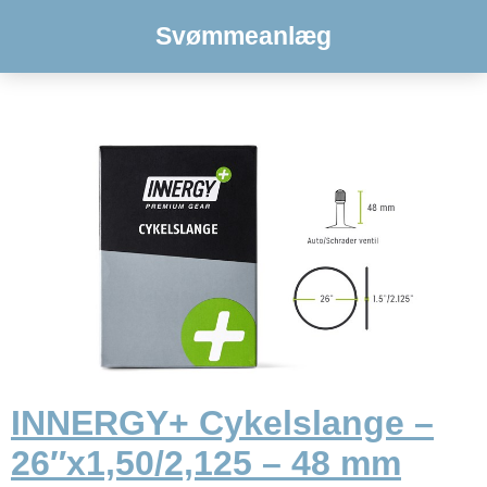
Svømmeanlæg
INNERGY+ Cykelslange –
26″x1,50/2,125 – 48 mm