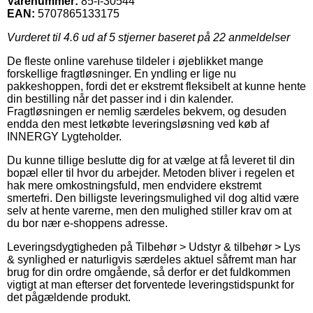
Varenummer:
85-I-30544
EAN:
5707865133175
Vurderet til
4.6
ud af 5 stjerner baseret på
22
anmeldelser
De fleste online varehuse tildeler i øjeblikket mange
forskellige fragtløsninger. En yndling er lige nu
pakkeshoppen, fordi det er ekstremt fleksibelt at kunne hente
din bestilling når det passer ind i din kalender.
Fragtløsningen er nemlig særdeles bekvem, og desuden
endda den mest letkøbte leveringsløsning ved køb af
INNERGY Lygteholder.
Du kunne tillige beslutte dig for at vælge at få leveret til din
bopæl eller til hvor du arbejder. Metoden bliver i regelen et
hak mere omkostningsfuld, men endvidere ekstremt
smertefri. Den billigste leveringsmulighed vil dog altid være
selv at hente varerne, men den mulighed stiller krav om at
du bor nær e-shoppens adresse.
Leveringsdygtigheden på Tilbehør > Udstyr & tilbehør > Lys
& synlighed er naturligvis særdeles aktuel såfremt man har
brug for din ordre omgående, så derfor er det fuldkommen
vigtigt at man efterser det forventede leveringstidspunkt for
det pågældende produkt.