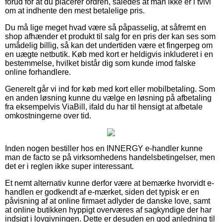
forud for at du placerer ordren, således at man ikke er i tvivl
om at indhente den mest betalelige pris.
Du må lige meget hvad være så påpasselig, at såfremt en
shop afhænder et produkt til salg for en pris der kan ses som
umådelig billig, så kan det undertiden være et fingerpeg om
en uægte netbutik. Køb med kort er heldigvis inkluderet i en
bestemmelse, hvilket bistår dig som kunde imod falske
online forhandlere.
Generelt går vi ind for køb med kort eller mobilbetaling. Som
en anden løsning kunne du vælge en løsning på afbetaling
fra eksempelvis ViaBill, ifald du har til hensigt at afbetale
omkostningerne over tid.
Inden nogen bestiller hos en INNERGY e-handler kunne
man de facto se på virksomhedens handelsbetingelser, men
det er i reglen ikke super interessant.
Et nemt alternativ kunne derfor være at bemærke hvorvidt e-
handlen er godkendt af e-mærket, siden det typisk er en
påvisning af at online firmaet adlyder de danske love, samt
at online butikken hyppigt overværes af sagkyndige der har
indsigt i lovgivningen. Dette er desuden en god anledning til