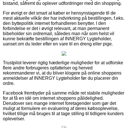
bistand, såfremt du oplever udfordringer med din shopping.
For øvrigt er det smart at køber er hensynstagende til de
mest aktuelle vilkår der har indvirkning på bestillingen, f.eks.
den byttepolitik internet forhandleren benytter. I den
forbindelse er det i øvrigt relevant, at man permanent
bibeholder sin ordremail, således man når som helst vil
kunne bekræfte bestillingen af INNERGY Lygteholder,
uanset om du leder efter en vare til en dreng eller pige.
Trustpilot leverer rigtig hæderlige muligheder for at udforske
flere andre forbrugeres opfattelser og herved
rekommanderer vi, at du bliver klogere på online shoppens
anmeldelser af INNERGY Lygteholder før du placerer din
ordre.
Facebook frembyder på samme måde ret stabile muligheder
for at få en idé om internet shoppens pålidelighed.
Derudover ses mange internet foretagender som gør det
muligt at formulere en evaluering af deres købsoplevelse,
hvilket tillige må bruges til at tage stilling til tidligere kunders
oplevelser.