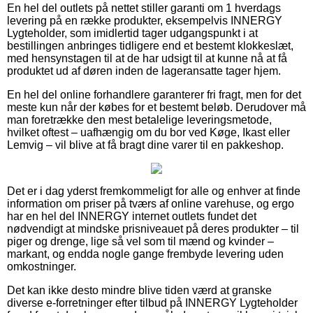
En hel del outlets på nettet stiller garanti om 1 hverdags
levering på en række produkter, eksempelvis INNERGY
Lygteholder, som imidlertid tager udgangspunkt i at
bestillingen anbringes tidligere end et bestemt klokkeslæt,
med hensynstagen til at de har udsigt til at kunne nå at få
produktet ud af døren inden de lageransatte tager hjem.
En hel del online forhandlere garanterer fri fragt, men for det
meste kun når der købes for et bestemt beløb. Derudover må
man foretrække den mest betalelige leveringsmetode,
hvilket oftest – uafhængig om du bor ved Køge, Ikast eller
Lemvig – vil blive at få bragt dine varer til en pakkeshop.
Det er i dag yderst fremkommeligt for alle og enhver at finde
information om priser på tværs af online varehuse, og ergo
har en hel del INNERGY internet outlets fundet det
nødvendigt at mindske prisniveauet på deres produkter – til
piger og drenge, lige så vel som til mænd og kvinder –
markant, og endda nogle gange frembyde levering uden
omkostninger.
Det kan ikke desto mindre blive tiden værd at granske
diverse e-forretninger efter tilbud på INNERGY Lygteholder