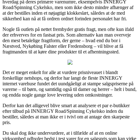
hverdag på deres primære varenumre, eksempelvis INNERGY
Road/Spinning Cykelsko, men som ikke desto mindre afhænger af
at der bestilles inden et nøjagtigt klokkeslæt, således at de med
sikkerhed kan nå at få ordren ordnet forinden personalet har fri.
Nogle få outlets på nettet frembyder gratis fragt, men ofte kun ifald
der erhverves for en fastsat pris. Som alternativ kan man overveje
den mest betalelige fragtform, der gerne – hvad end du bor i
Næstved, Nykøbing Falster eller Fredensborg – vil blive at få
fragtmanden til at køre dine produkter til et afhentningssted.
Det er meget enkelt for alle at vurdere prisniveauet i blandt
forskellige netshops, og derfor har langt de fleste INNERGY
internet varehuse fundet det uundgåeligt at stampe salgspriserne på
varerne – til børn, og samtidig også til damer og herrer – helt i bund,
og endda nogle gange love levering uden omkostninger.
Derfor kan det alligevel blive smart at analysere et par e-butikker
efter tilbud på INNERGY Road/Spinning Cykelsko inden du
bestiller, således at man ikke er i tvivl om at antage den skarpeste
pris.
Du skal dog ikke undervurdere, at i tilfælde af at en online
virksomhed udbyder bedst i test varer for en salgspris som kan virke