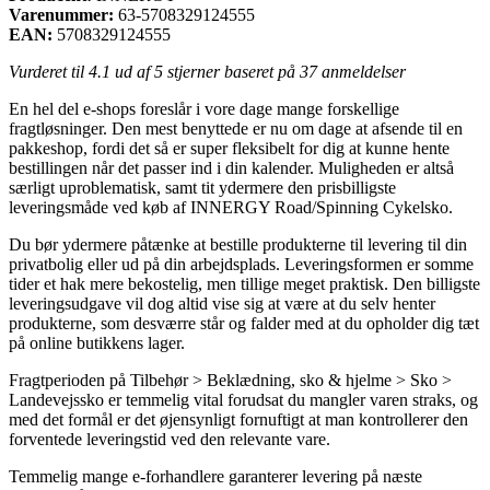
Varenummer:
63-5708329124555
EAN:
5708329124555
Vurderet til
4.1
ud af 5 stjerner baseret på
37
anmeldelser
En hel del e-shops foreslår i vore dage mange forskellige
fragtløsninger. Den mest benyttede er nu om dage at afsende til en
pakkeshop, fordi det så er super fleksibelt for dig at kunne hente
bestillingen når det passer ind i din kalender. Muligheden er altså
særligt uproblematisk, samt tit ydermere den prisbilligste
leveringsmåde ved køb af INNERGY Road/Spinning Cykelsko.
Du bør ydermere påtænke at bestille produkterne til levering til din
privatbolig eller ud på din arbejdsplads. Leveringsformen er somme
tider et hak mere bekostelig, men tillige meget praktisk. Den billigste
leveringsudgave vil dog altid vise sig at være at du selv henter
produkterne, som desværre står og falder med at du opholder dig tæt
på online butikkens lager.
Fragtperioden på Tilbehør > Beklædning, sko & hjelme > Sko >
Landevejssko er temmelig vital forudsat du mangler varen straks, og
med det formål er det øjensynligt fornuftigt at man kontrollerer den
forventede leveringstid ved den relevante vare.
Temmelig mange e-forhandlere garanterer levering på næste