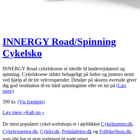
INNERGY Road/Spinning
Cykelsko
INNERGY Road cykelskoene er ideelle til landevejskørsel og
spinning. Cykelskoene sidder behageligt på foden og justeres nemt
ved hjælp af de tre velcrospænder. Detaljer på skoens overside giver
dig god ventilation til en hård spinningtime eller en tur på
(Læs
mere)
599
kr.
(Vis fragtpris)
Læs mere »
Køb nu »
De mest populære cykel-webshops er i øjeblikket
Cykelpartner.dk
,
Cykelexperten.dk
,
Cykler.dk
,
Pedalatleten.dk
og
FriBikeShop.dk
,
som alle har et stort sortiment til gode priser.