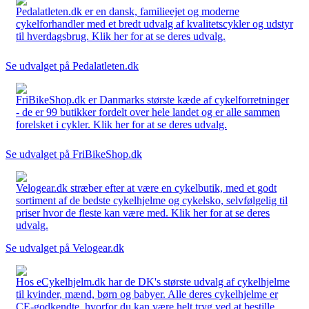
Pedalatleten.dk er en dansk, familieejet og moderne
cykelforhandler med et bredt udvalg af kvalitetscykler og udstyr
til hverdagsbrug. Klik her for at se deres udvalg.
Se udvalget på Pedalatleten.dk
FriBikeShop.dk er Danmarks største kæde af cykelforretninger
- de er 99 butikker fordelt over hele landet og er alle sammen
forelsket i cykler. Klik her for at se deres udvalg.
Se udvalget på FriBikeShop.dk
Velogear.dk stræber efter at være en cykelbutik, med et godt
sortiment af de bedste cykelhjelme og cykelsko, selvfølgelig til
priser hvor de fleste kan være med. Klik her for at se deres
udvalg.
Se udvalget på Velogear.dk
Hos eCykelhjelm.dk har de DK's største udvalg af cykelhjelme
til kvinder, mænd, børn og babyer. Alle deres cykelhjelme er
CE-godkendte, hvorfor du kan være helt tryg ved at bestille