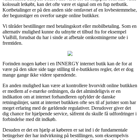
kolossalt letkøbt, kan det ofte være et signal om en fup netbutik.
Kortbetalinger er på den anden side omfavnet af en lovbestemmelse,
der begunstiger en overfor uægte online butikker.
Vi tilråder bestillinger med betalingskort eller mobilbetaling. Som en
alternativ mulighed kunne du udnytte et tilbud fra for eksempel
ViaBill, forudsat du har i sinde at afbetale omkostningerne ude i
fremtiden.
Forinden nogen køber i en INNERGY internet butik kan de for at
være på den sikre side tage stilling til e-butikkens regler, det er dog
mange gange ikke videre spændende.
En anden mulighed kan være at kontrollere hvorvidt online butikken
er medlem af e-mærke ordningen, da det almindeligvis er en
indikation om at internet forhandleren opfylder de danske
retningslinjer, samt at internet butikken ofte ses til af jurister som har
meget erfaring med de gældende regulativer. Derudover giver det
dig chance for hjælpende service, såfremt du skulle få udfordringer i
forbindelse med dit indkøb.
Desuden er det en hjælp at køberen er sat ind i de fundamentale
betingelser der har indvirkning på bestillingen, som eksempelvis