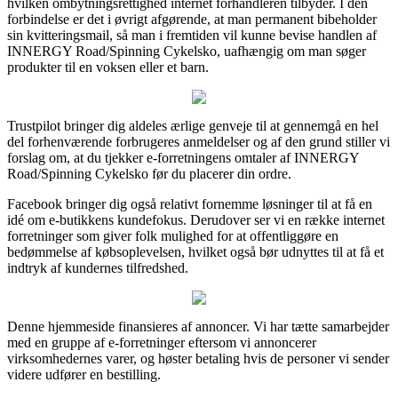
hvilken ombytningsrettighed internet forhandleren tilbyder. I den
forbindelse er det i øvrigt afgørende, at man permanent bibeholder
sin kvitteringsmail, så man i fremtiden vil kunne bevise handlen af
INNERGY Road/Spinning Cykelsko, uafhængig om man søger
produkter til en voksen eller et barn.
Trustpilot bringer dig aldeles ærlige genveje til at gennemgå en hel
del forhenværende forbrugeres anmeldelser og af den grund stiller vi
forslag om, at du tjekker e-forretningens omtaler af INNERGY
Road/Spinning Cykelsko før du placerer din ordre.
Facebook bringer dig også relativt fornemme løsninger til at få en
idé om e-butikkens kundefokus. Derudover ser vi en række internet
forretninger som giver folk mulighed for at offentliggøre en
bedømmelse af købsoplevelsen, hvilket også bør udnyttes til at få et
indtryk af kundernes tilfredshed.
Denne hjemmeside finansieres af annoncer. Vi har tætte samarbejder
med en gruppe af e-forretninger eftersom vi annoncerer
virksomhedernes varer, og høster betaling hvis de personer vi sender
videre udfører en bestilling.