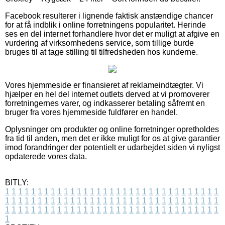
Facebook resulterer i lignende faktisk anstændige chancer
for at få indblik i online forretningens popularitet. Herinde
ses en del internet forhandlere hvor det er muligt at afgive en
vurdering af virksomhedens service, som tillige burde
bruges til at tage stilling til tilfredsheden hos kunderne.
Vores hjemmeside er finansieret af reklameindtægter. Vi
hjælper en hel del internet outlets derved at vi promoverer
forretningernes varer, og indkasserer betaling såfremt en
bruger fra vores hjemmeside fuldfører en handel.
Oplysninger om produkter og online forretninger opretholdes
fra tid til anden, men det er ikke muligt for os at give garantier
imod forandringer der potentielt er udarbejdet siden vi nyligst
opdaterede vores data.
BITLY:
1
1
1
1
1
1
1
1
1
1
1
1
1
1
1
1
1
1
1
1
1
1
1
1
1
1
1
1
1
1
1
1
1
1
1
1
1
1
1
1
1
1
1
1
1
1
1
1
1
1
1
1
1
1
1
1
1
1
1
1
1
1
1
1
1
1
1
1
1
1
1
1
1
1
1
1
1
1
1
1
1
1
1
1
1
1
1
1
1
1
1
1
1
1
1
1
1
1
1
1