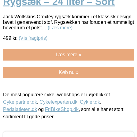
Rygsæk – 24 liter – Sort
Jack Wolfskins Croxley rygsæk kommer i et klassisk design
lavet i genanvendt stof. Rygsækken har foruden et rummeligt
hovedrum et polst…
(Læs mere)
499
kr.
(Vis fragtpris)
Læs mere »
Køb nu »
De mest populære cykel-webshops er i øjeblikket
Cykelpartner.dk
,
Cykelexperten.dk
,
Cykler.dk
,
Pedalatleten.dk
og
FriBikeShop.dk
, som alle har et stort
sortiment til gode priser.