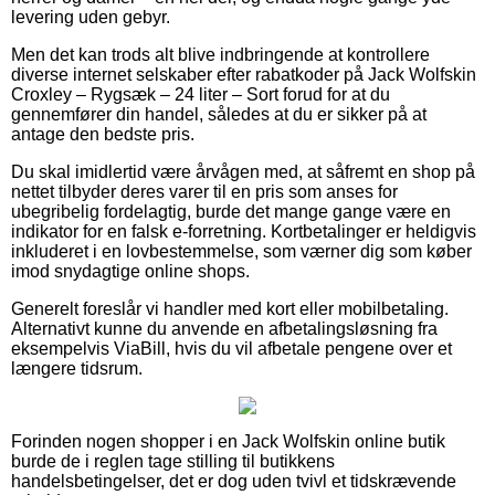
levering uden gebyr.
Men det kan trods alt blive indbringende at kontrollere
diverse internet selskaber efter rabatkoder på Jack Wolfskin
Croxley – Rygsæk – 24 liter – Sort forud for at du
gennemfører din handel, således at du er sikker på at
antage den bedste pris.
Du skal imidlertid være årvågen med, at såfremt en shop på
nettet tilbyder deres varer til en pris som anses for
ubegribelig fordelagtig, burde det mange gange være en
indikator for en falsk e-forretning. Kortbetalinger er heldigvis
inkluderet i en lovbestemmelse, som værner dig som køber
imod snydagtige online shops.
Generelt foreslår vi handler med kort eller mobilbetaling.
Alternativt kunne du anvende en afbetalingsløsning fra
eksempelvis ViaBill, hvis du vil afbetale pengene over et
længere tidsrum.
Forinden nogen shopper i en Jack Wolfskin online butik
burde de i reglen tage stilling til butikkens
handelsbetingelser, det er dog uden tvivl et tidskrævende