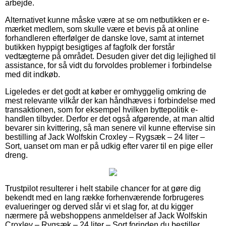
arbejde.
Alternativet kunne måske være at se om netbutikken er e-
mærket medlem, som skulle være et bevis på at online
forhandleren efterfølger de danske love, samt at internet
butikken hyppigt besigtiges af fagfolk der forstår
vedtægterne på området. Desuden giver det dig lejlighed til
assistance, for så vidt du forvoldes problemer i forbindelse
med dit indkøb.
Ligeledes er det godt at køber er omhyggelig omkring de
mest relevante vilkår der kan håndhæves i forbindelse med
transaktionen, som for eksempel hvilken byttepolitik e-
handlen tilbyder. Derfor er det også afgørende, at man altid
bevarer sin kvittering, så man senere vil kunne eftervise sin
bestilling af Jack Wolfskin Croxley – Rygsæk – 24 liter –
Sort, uanset om man er på udkig efter varer til en pige eller
dreng.
Trustpilot resulterer i helt stabile chancer for at gøre dig
bekendt med en lang række forhenværende forbrugeres
evalueringer og derved slår vi et slag for, at du kigger
nærmere på webshoppens anmeldelser af Jack Wolfskin
Croxley – Rygsæk – 24 liter – Sort forinden du bestiller.