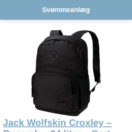
Svømmeanlæg
Jack Wolfskin Croxley –