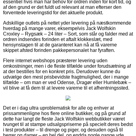
essentiel hvis man har behov for ordren inden for kort tid, og
af den grund er det fuldt ud relevant at man efterser den
forventede leveringstid for det aktuelle produkt.
Adskillige outlets på nettet yder levering på næstkommende
hverdag på mange varer, eksempelvis Jack Wolfskin
Croxley – Rygsæk – 24 liter – Sort, som står og falder med at
ordren indsendes forinden et aftalt klokkeslæt, med
hensynstagen til at de garanteret kan nå at få varerne
skippet afsted forinden pakkepersonalet har fyraften.
Flere internet webshops præsterer levering uden
omkostninger, men i de fleste tilfælde under forudsætning af
at der bestilles for en konkret pris. Derudover kunne du
udvælge den mest prisbevidste fragtmulighed, der i mange
tilfælde – om man er ved Odense, Dragør eller Humlebæk –
vil blive at få dem til at levere varerne til et afhentningssted.
Det er i dag ultra uproblematisk for alle og enhver at
prissammenligne hos flere online butikker, og på grund af
dette har langt de fleste Jack Wolfskin webbutikker været
tvunget til at stampe udsalgspriserne på specielt deres bedst
i test produkter – til drenge og piger, og desuden også til
herrer og damer – en hel del, og endda nogle gange yde