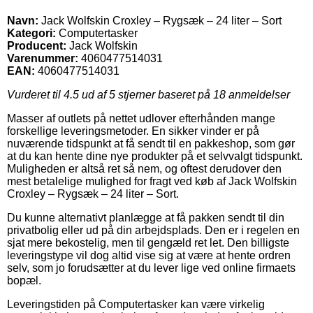
Navn:
Jack Wolfskin Croxley – Rygsæk – 24 liter – Sort
Kategori:
Computertasker
Producent:
Jack Wolfskin
Varenummer:
4060477514031
EAN:
4060477514031
Vurderet til
4.5
ud af 5 stjerner baseret på
18
anmeldelser
Masser af outlets på nettet udlover efterhånden mange
forskellige leveringsmetoder. En sikker vinder er på
nuværende tidspunkt at få sendt til en pakkeshop, som gør
at du kan hente dine nye produkter på et selvvalgt tidspunkt.
Muligheden er altså ret så nem, og oftest derudover den
mest betalelige mulighed for fragt ved køb af Jack Wolfskin
Croxley – Rygsæk – 24 liter – Sort.
Du kunne alternativt planlægge at få pakken sendt til din
privatbolig eller ud på din arbejdsplads. Den er i regelen en
sjat mere bekostelig, men til gengæld ret let. Den billigste
leveringstype vil dog altid vise sig at være at hente ordren
selv, som jo forudsætter at du lever lige ved online firmaets
bopæl.
Leveringstiden på Computertasker kan være virkelig