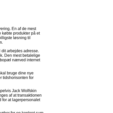
vering. En af de mest
e købte produkter på et
lligste løsning til
m.
l dit arbejdes adresse.
k. Den mest betalelige
r bopæl nærved internet
kal bruge dine nye
 tidshorisonten for
pelvis Jack Wolfskin
nges af at transaktionen
d for at lagerpersonalet
dkøber for en konkret sum.