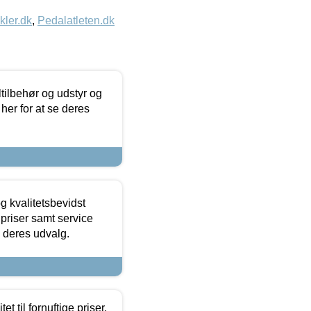
kler.dk
,
Pedalatleten.dk
ltilbehør og udstyr og
 her for at se deres
g kvalitetsbevidst
e priser samt service
e deres udvalg.
et til fornuftige priser.