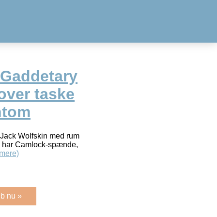
 Gaddetary
over taske
antom
ra Jack Wolfskin med rum
en har Camlock-spænde,
mere)
b nu »