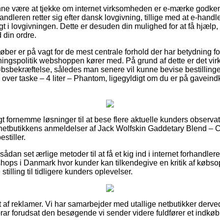
e være at tjekke om internet virksomheden er e-mærke godkendt
andleren retter sig efter dansk lovgivning, tillige med at e-handle
t i lovgivningen. Dette er desuden din mulighed for at få hjælp,
 din ordre.
køber er på vagt for de mest centrale forhold der har betydning for
ngspolitik webshoppen kører med. På grund af dette er det virke
bsbekræftelse, således man senere vil kunne bevise bestillinge
ver taske – 4 liter – Phantom, ligegyldigt om du er på gaveindkø
igt fornemme løsninger til at bese flere aktuelle kunders observa
 netbutikkens anmeldelser af Jack Wolfskin Gaddetary Blend – Car
stiller.
an set ærlige metoder til at få et kig ind i internet forhandler
hops i Danmark hvor kunder kan tilkendegive en kritik af købsopl
 stilling til tidligere kunders oplevelser.
t af reklamer. Vi har samarbejder med utallige netbutikker derve
rar forudsat den besøgende vi sender videre fuldfører et indkøb