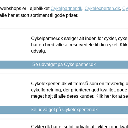
webshops er i øjeblikket
Cykelpartner.dk
,
Cykelexperten.dk
,
Cy
alle har et stort sortiment til gode priser.
Cykelpartner.dk sælger alt inden for cykler, cyke
har en bred vifte af reservedele til din cykel. Klik
udvalg.
Se udvalget på Cykelpartner.dk
Cykelexperten.dk vil fremstå som en troværdig o
cykelforretning, der prioriterer god kvalitet, god
meget højt til alle deres kunder. Klik her for at s
Se udvalget på Cykelexperten.dk
Cykler.dk har et solidt udvalg af cykler i god kvalit