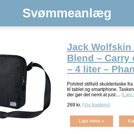
Svømmeanlæg
Jack Wolfskin
Blend – Carry 
– 4 liter – Ph
Polstret stilfuld skuldertaske f
til tablet og smartphone. Task
der gør det nemt at just…
(Læs 
269
kr.
(Vis fragtpris)
Læs mere »
Kø