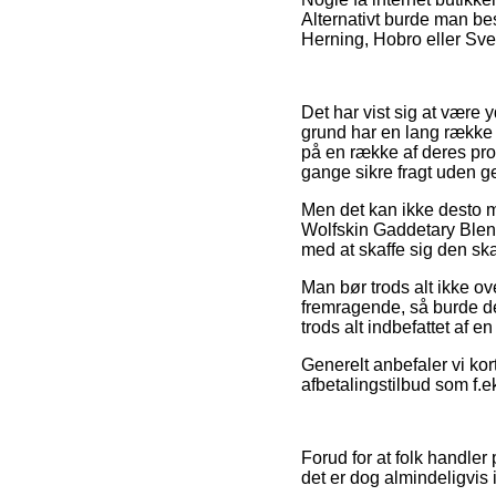
Alternativt burde man be
Herning, Hobro eller Svens
Det har vist sig at være y
grund har en lang række 
på en række af deres prod
gange sikre fragt uden g
Men det kan ikke desto mi
Wolfskin Gaddetary Blend
med at skaffe sig den ska
Man bør trods alt ikke ove
fremragende, så burde de
trods alt indbefattet af
Generelt anbefaler vi kor
afbetalingstilbud som f.e
Forud for at folk handler
det er dog almindeligvis 