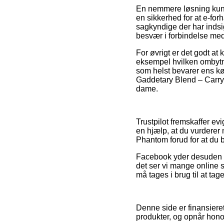
En nemmere løsning kunn
en sikkerhed for at e-forh
sagkyndige der har indsig
besvær i forbindelse med
For øvrigt er det godt at 
eksempel hvilken ombytni
som helst bevarer ens kø
Gaddetary Blend – Carry o
dame.
Trustpilot fremskaffer ev
en hjælp, at du vurderer
Phantom forud for at du be
Facebook yder desuden såd
det ser vi mange online s
må tages i brug til at tage
Denne side er finansiere
produkter, og opnår hono