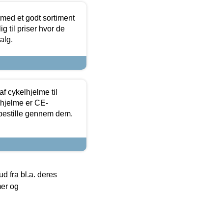
 med et godt sortiment
g til priser hvor de
alg.
f cykelhjelme til
lhjelme er CE-
 bestille gennem dem.
 fra bl.a. deres
mer og