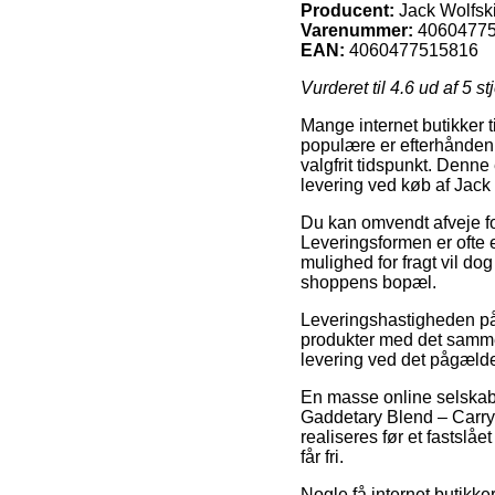
Producent:
Jack Wolfsk
Varenummer:
4060477
EAN:
4060477515816
Vurderet til
4.6
ud af 5 st
Mange internet butikker t
populære er efterhånden a
valgfrit tidspunkt. Denne 
levering ved køb af Jack
Du kan omvendt afveje for 
Leveringsformen er ofte 
mulighed for fragt vil d
shoppens bopæl.
Leveringshastigheden på
produkter med det samme, 
levering ved det pågæld
En masse online selskabe
Gaddetary Blend – Carry 
realiseres før et fastslåe
får fri.
Nogle få internet butikke