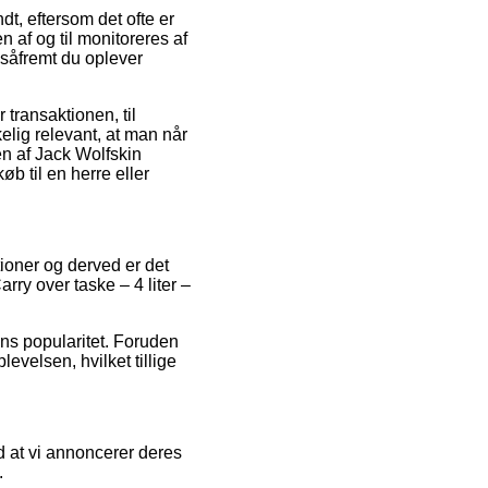
, eftersom det ofte er
n af og til monitoreres af
 såfremt du oplever
 transaktionen, til
lig relevant, at man når
n af Jack Wolfskin
b til en herre eller
tioner og derved er det
ry over taske – 4 liter –
ens popularitet. Foruden
evelsen, hvilket tillige
d at vi annoncerer deres
.