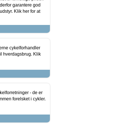
 derfor garantere god
dstyr. Klik her for at
erne cykelforhandler
til hverdagsbrug. Klik
lforretninger - de er
mmen forelsket i cykler.