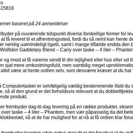
in
515816
jerner baseret på
24
anmeldelser
ilbyder på nuværende tidspunkt diverse forskellige former for le
t få leveret til et afhentningssted, fordi du så nemt kan hente d
er nemlig ualmindeligt ligetil, samt i mange tilfælde endda den bi
 Wolfskin Gaddetary Blend – Carry over taske – 4 liter – Phanto
og imod at få varerne sendt til din lejlighed eller hus eller ud ti
en sjat mere omkostningsfuld, men samtidig meget uproblematis
og altid være at hente ordren selv, som desværre kræver at du ha
 Computertasker er selvfølgelig vældig bestemmende ifald du s
så af den grund er det forholdsvis relevant at du dobbelttjekker
ende produkt.
r frembyder dag-til-dag levering på en række produkter, eksem
over taske – 4 liter – Phantom, men vær påpasselig da det beti
t klokkeslæt, så at de har mulighed for at nå at få ordren klar foru
r frembyder levering uden gebyr, men tit er det forudsat at du in