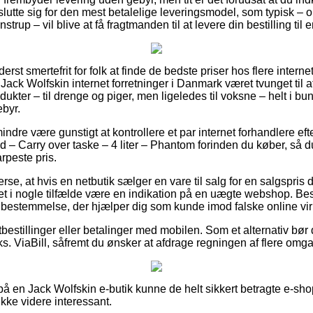
slutte sig for den mest betalelige leveringsmodel, som typisk –
trup – vil blive at få fragtmanden til at levere din bestilling til
derst smertefrit for folk at finde de bedste priser hos flere inter
Jack Wolfskin internet forretninger i Danmark været tvunget til 
ukter – til drenge og piger, men ligeledes til voksne – helt i b
ebyr.
ndre være gunstigt at kontrollere et par internet forhandlere ef
 – Carry over taske – 4 liter – Phantom forinden du køber, så d
rpeste pris.
rse, at hvis en netbutik sælger en vare til salg for en salgspris 
t i nogle tilfælde være en indikation på en uægte webshop. Best
 en bestemmelse, der hjælper dig som kunde imod falske online v
tbestillinger eller betalinger med mobilen. Som et alternativ bør 
ks. ViaBill, såfremt du ønsker at afdrage regningen af flere omg
 på en Jack Wolfskin e-butik kunne de helt sikkert betragte e-sho
ikke videre interessant.