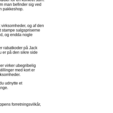
 om man befinder sig ved
 en pakkeshop.
net virksomheder, og af den
at stampe salgspriserne
und, og endda nogle
ter rabatkoder på Jack
u er på den sikre side
der virker ubegribelig
illinger med kort er
irksomheder.
du udnytte et
ange.
ppens forretningsvilkår,