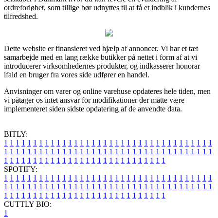
ordreforløbet, som tillige bør udnyttes til at få et indblik i kundernes
tilfredshed.
Dette website er finansieret ved hjælp af annoncer. Vi har et tæt
samarbejde med en lang række butikker på nettet i form af at vi
introducerer virksomhedernes produkter, og indkasserer honorar
ifald en bruger fra vores side udfører en handel.
Anvisninger om varer og online varehuse opdateres hele tiden, men
vi påtager os intet ansvar for modifikationer der måtte være
implementeret siden sidste opdatering af de anvendte data.
BITLY:
1
1
1
1
1
1
1
1
1
1
1
1
1
1
1
1
1
1
1
1
1
1
1
1
1
1
1
1
1
1
1
1
1
1
1
1
1
1
1
1
1
1
1
1
1
1
1
1
1
1
1
1
1
1
1
1
1
1
1
1
1
1
1
1
1
1
1
1
1
1
1
1
1
1
1
1
1
1
1
1
1
1
1
1
1
1
1
1
1
1
1
1
1
1
1
1
1
1
1
1
SPOTIFY:
1
1
1
1
1
1
1
1
1
1
1
1
1
1
1
1
1
1
1
1
1
1
1
1
1
1
1
1
1
1
1
1
1
1
1
1
1
1
1
1
1
1
1
1
1
1
1
1
1
1
1
1
1
1
1
1
1
1
1
1
1
1
1
1
1
1
1
1
1
1
1
1
1
1
1
1
1
1
1
1
1
1
1
1
1
1
1
1
1
1
1
1
1
1
1
1
1
1
1
1
CUTTLY BIO:
1