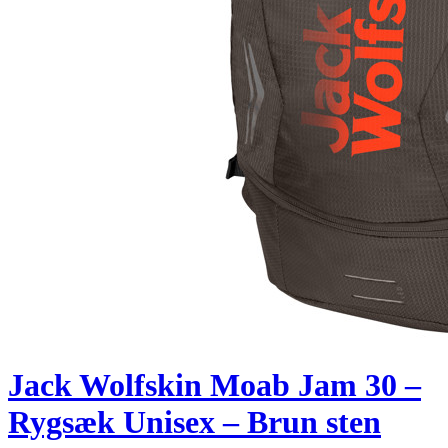
Jack Wolfskin Moab Jam 30 –
Rygsæk Unisex – Brun sten