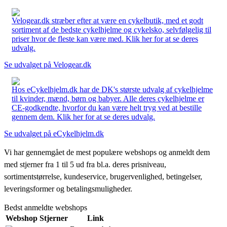
Velogear.dk stræber efter at være en cykelbutik, med et godt
sortiment af de bedste cykelhjelme og cykelsko, selvfølgelig til
priser hvor de fleste kan være med. Klik her for at se deres
udvalg.
Se udvalget på Velogear.dk
Hos eCykelhjelm.dk har de DK's største udvalg af cykelhjelme
til kvinder, mænd, børn og babyer. Alle deres cykelhjelme er
CE-godkendte, hvorfor du kan være helt tryg ved at bestille
gennem dem. Klik her for at se deres udvalg.
Se udvalget på eCykelhjelm.dk
Vi har gennemgået de mest populære webshops og anmeldt dem
med stjerner fra 1 til 5 ud fra bl.a. deres prisniveau,
sortimentstørrelse, kundeservice, brugervenlighed, betingelser,
leveringsformer og betalingsmuligheder.
Bedst anmeldte webshops
Webshop
Stjerner
Link