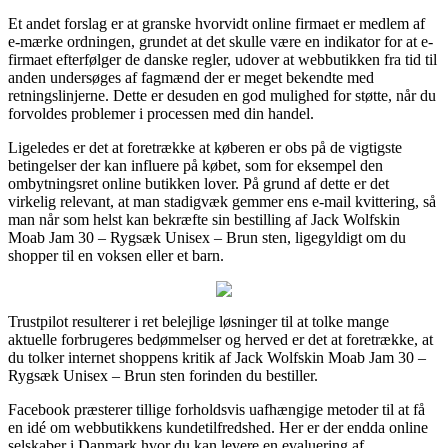
Et andet forslag er at granske hvorvidt online firmaet er medlem af
e-mærke ordningen, grundet at det skulle være en indikator for at e-
firmaet efterfølger de danske regler, udover at webbutikken fra tid til
anden undersøges af fagmænd der er meget bekendte med
retningslinjerne. Dette er desuden en god mulighed for støtte, når du
forvoldes problemer i processen med din handel.
Ligeledes er det at foretrække at køberen er obs på de vigtigste
betingelser der kan influere på købet, som for eksempel den
ombytningsret online butikken lover. På grund af dette er det
virkelig relevant, at man stadigvæk gemmer ens e-mail kvittering, så
man når som helst kan bekræfte sin bestilling af Jack Wolfskin
Moab Jam 30 – Rygsæk Unisex – Brun sten, ligegyldigt om du
shopper til en voksen eller et barn.
Trustpilot resulterer i ret belejlige løsninger til at tolke mange
aktuelle forbrugeres bedømmelser og herved er det at foretrække, at
du tolker internet shoppens kritik af Jack Wolfskin Moab Jam 30 –
Rygsæk Unisex – Brun sten forinden du bestiller.
Facebook præsterer tillige forholdsvis uafhængige metoder til at få
en idé om webbutikkens kundetilfredshed. Her er der endda online
selskaber i Danmark hvor du kan levere en evaluering af