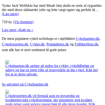
Tyske Jack Wolfskin har med Moab Jam skabt en serie af rygsække
der med deres slidstærke ydre og lette vægt egner sig perfekt til…
(Læs mere)
729
kr.
(Vis fragtpris)
Læs mere »
Køb nu »
De mest populære cykel-webshops er i øjeblikket
Cykelpartner.dk
,
Cykelexperten.dk
,
Cykler.dk
,
Pedalatleten.dk
og
FriBikeShop.dk
,
som alle har et stort sortiment til gode priser.
Cykelpartner.dk sælger alt inden for cykler, cykeltilbehør og
udstyr og har en bred vifte af reservedele til din cykel. Klik her
for at se deres udvalg.
Se udvalget på Cykelpartner.dk
Cykelexperten.dk vil fremstå som en troværdig og
kvalitetsbevidst cykelforretning, der prioriterer god kvalitet,
gode priser samt service meget højt til alle deres kunder. Klik