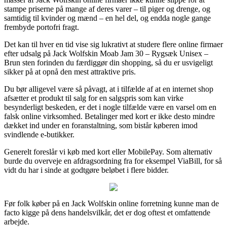
stampe priserne på mange af deres varer – til piger og drenge, og
samtidig til kvinder og mænd – en hel del, og endda nogle gange
frembyde portofri fragt.
Det kan til hver en tid vise sig lukrativt at studere flere online firmaer
efter udsalg på Jack Wolfskin Moab Jam 30 – Rygsæk Unisex –
Brun sten forinden du færdiggør din shopping, så du er usvigeligt
sikker på at opnå den mest attraktive pris.
Du bør alligevel være så påvagt, at i tilfælde af at en internet shop
afsætter et produkt til salg for en salgspris som kan virke
besynderligt beskeden, er det i nogle tilfælde være en varsel om en
falsk online virksomhed. Betalinger med kort er ikke desto mindre
dækket ind under en foranstaltning, som bistår køberen imod
svindlende e-butikker.
Generelt foreslår vi køb med kort eller MobilePay. Som alternativ
burde du overveje en afdragsordning fra for eksempel ViaBill, for så
vidt du har i sinde at godtgøre beløbet i flere bidder.
Før folk køber på en Jack Wolfskin online forretning kunne man de
facto kigge på dens handelsvilkår, det er dog oftest et omfattende
arbejde.