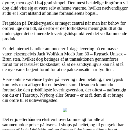
dyrere, men også i høj grad simpel. Den mest betalelige fragtform vil
dog altid vise sig at være selv at hente varerne, hvilket nødvendiggør
at du er i kort afstand af online forhandlerens bopæl.
Fragttiden på Drikkerygsæk er meget central når man har behov for
ordren lige om lidt, så derfor er det forholdsvis meningsfuldt at du
undersøger det estimerede leveringstidspunkt ved det vedkommende
produkt.
En del internet handler annoncerer 1 dags levering på en masse
varer, eksempelvis Jack Wolfskin Moab Jam 30 – Rygsæk Unisex –
Brun sten, hvilket dog betinges af at transaktionen gennemføres
forud for et fastslået klokkeslæt, så at de sandsynligvis kan nå at få
de nye varer betjent forud for at de pakkeansatte har fyraften.
Visse online varehuse byder på levering uden betaling, men typisk
kun hvis man aftager for en bestemt sum. Desuden kunne du
foretrække den prisbilligste leveringsversion, der oftest – uafhængig
om du er i Taastrup, Nyborg eller Struer – er at få dem til at bringe
din ordre til et udleveringssted.
Det er jo efterhånden ekstremt overkommeligt for alle at
sammenholde priser på tværs af shops på nettet, og til gengæld har
masser af Jack Wolfskin online firmaer ikke kunne slippe for at