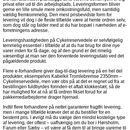
privat eller ud til din arbejdsplads. Leveringsformen bliver
gerne en lille smule mere omkostningsfuld, men samtidig
vældig fremkommelig. Den mest prisbevidste form for
levering vil dog i de fleste tilfælde være at hente ordren selv,
som dog står og falder med at du har bopæl i nærheden af e-
forretningens adresse.
Leveringshastigheden på Cykelreservedele er selvfølgelig
temmelig essentiel i tilfælde af at du har brug for dine nye
varer inden for få dage, og af den grund er det rimelig
væsentligt at man ser den forventede leveringsdato ved det
pågældende produkt.
Flere e-forhandlere giver dag-til-dag levering på en hel del
produkter, eksempelvis Kabelkit Tromlebremse 2350mm –
Cykelreservedele, men vær obs på at det er regnet ud fra at
bestillingen fuldbyrdes forinden et aftalt klokkeslæt, så de
har mulighed for at nå at få ordren fikset forud for at
pakkemedarbejderne drager hjemad.
Indtil flere forhandlere på nettet garanterer fragtfri levering,
men i mange tilfælde kræver det at du bestiller for en
bestemt pris. I øvrigt må du vælge den mindst kostelige type
af levering, der oftest – uafhængig om du bor i Hørsholm,
Farum eller Sæby – vil være at få dem til at bringe varerne til