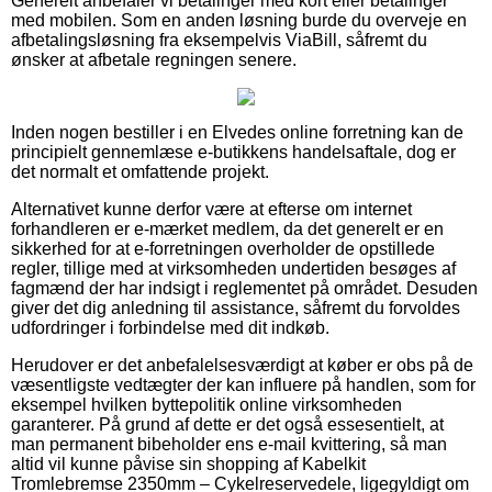
Generelt anbefaler vi betalinger med kort eller betalinger
med mobilen. Som en anden løsning burde du overveje en
afbetalingsløsning fra eksempelvis ViaBill, såfremt du
ønsker at afbetale regningen senere.
Inden nogen bestiller i en Elvedes online forretning kan de
principielt gennemlæse e-butikkens handelsaftale, dog er
det normalt et omfattende projekt.
Alternativet kunne derfor være at efterse om internet
forhandleren er e-mærket medlem, da det generelt er en
sikkerhed for at e-forretningen overholder de opstillede
regler, tillige med at virksomheden undertiden besøges af
fagmænd der har indsigt i reglementet på området. Desuden
giver det dig anledning til assistance, såfremt du forvoldes
udfordringer i forbindelse med dit indkøb.
Herudover er det anbefalelsesværdigt at køber er obs på de
væsentligste vedtægter der kan influere på handlen, som for
eksempel hvilken byttepolitik online virksomheden
garanterer. På grund af dette er det også essesentielt, at
man permanent bibeholder ens e-mail kvittering, så man
altid vil kunne påvise sin shopping af Kabelkit
Tromlebremse 2350mm – Cykelreservedele, ligegyldigt om