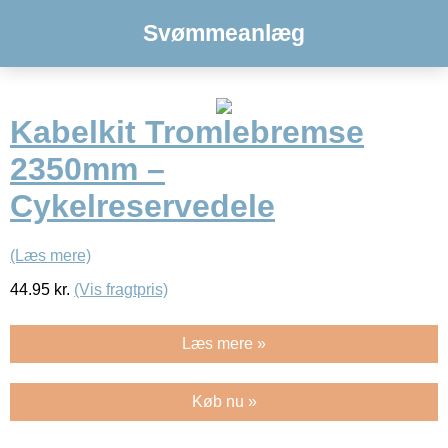
Svømmeanlæg
Kabelkit Tromlebremse
2350mm –
Cykelreservedele
(Læs mere)
44.95
kr.
(Vis fragtpris)
Læs mere »
Køb nu »