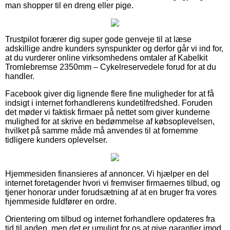
man shopper til en dreng eller pige.
Trustpilot forærer dig super gode genveje til at læse
adskillige andre kunders synspunkter og derfor går vi ind for,
at du vurderer online virksomhedens omtaler af Kabelkit
Tromlebremse 2350mm – Cykelreservedele forud for at du
handler.
Facebook giver dig lignende flere fine muligheder for at få
indsigt i internet forhandlerens kundetilfredshed. Foruden
det møder vi faktisk firmaer på nettet som giver kunderne
mulighed for at skrive en bedømmelse af købsoplevelsen,
hvilket på samme måde må anvendes til at fornemme
tidligere kunders oplevelser.
Hjemmesiden finansieres af annoncer. Vi hjælper en del
internet foretagender hvori vi fremviser firmaernes tilbud, og
tjener honorar under forudsætning af at en bruger fra vores
hjemmeside fuldfører en ordre.
Orientering om tilbud og internet forhandlere opdateres fra
tid til anden, men det er umuligt for os at give garantier imod