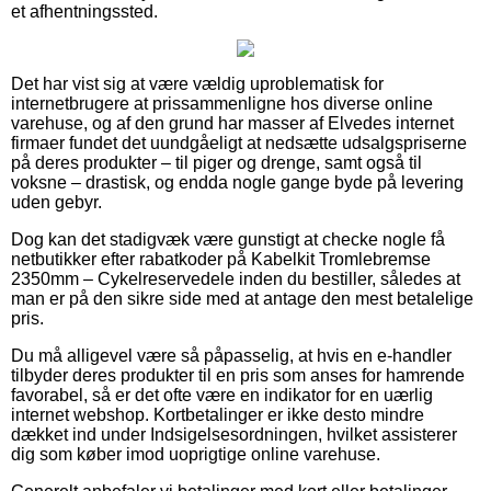
et afhentningssted.
Det har vist sig at være vældig uproblematisk for
internetbrugere at prissammenligne hos diverse online
varehuse, og af den grund har masser af Elvedes internet
firmaer fundet det uundgåeligt at nedsætte udsalgspriserne
på deres produkter – til piger og drenge, samt også til
voksne – drastisk, og endda nogle gange byde på levering
uden gebyr.
Dog kan det stadigvæk være gunstigt at checke nogle få
netbutikker efter rabatkoder på Kabelkit Tromlebremse
2350mm – Cykelreservedele inden du bestiller, således at
man er på den sikre side med at antage den mest betalelige
pris.
Du må alligevel være så påpasselig, at hvis en e-handler
tilbyder deres produkter til en pris som anses for hamrende
favorabel, så er det ofte være en indikator for en uærlig
internet webshop. Kortbetalinger er ikke desto mindre
dækket ind under Indsigelsesordningen, hvilket assisterer
dig som køber imod uoprigtige online varehuse.