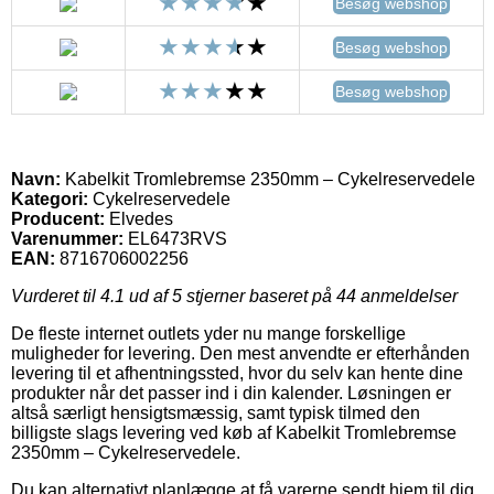
Besøg webshop
Besøg webshop
Besøg webshop
Navn:
Kabelkit Tromlebremse 2350mm – Cykelreservedele
Kategori:
Cykelreservedele
Producent:
Elvedes
Varenummer:
EL6473RVS
EAN:
8716706002256
Vurderet til
4.1
ud af 5 stjerner baseret på
44
anmeldelser
De fleste internet outlets yder nu mange forskellige
muligheder for levering. Den mest anvendte er efterhånden
levering til et afhentningssted, hvor du selv kan hente dine
produkter når det passer ind i din kalender. Løsningen er
altså særligt hensigtsmæssig, samt typisk tilmed den
billigste slags levering ved køb af Kabelkit Tromlebremse
2350mm – Cykelreservedele.
Du kan alternativt planlægge at få varerne sendt hjem til dig