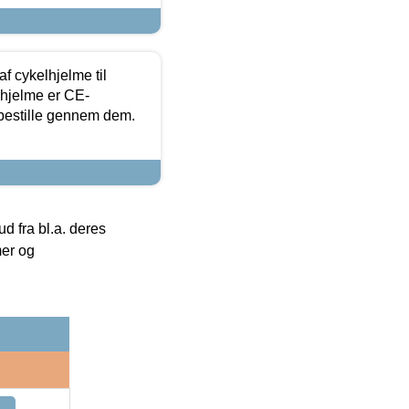
f cykelhjelme til
lhjelme er CE-
 bestille gennem dem.
 fra bl.a. deres
mer og