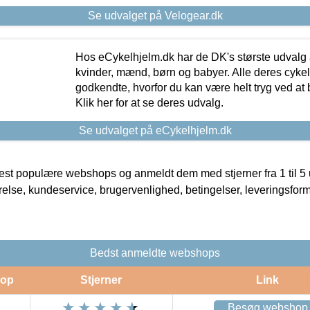
Se udvalget på Velogear.dk
Hos eCykelhjelm.dk har de DK's største udvalg a
kvinder, mænd, børn og babyer. Alle deres cyke
godkendte, hvorfor du kan være helt tryg ved at
Klik her for at se deres udvalg.
Se udvalget på eCykelhjelm.dk
t populære webshops og anmeldt dem med stjerner fra 1 til 5 ud
rrelse, kundeservice, brugervenlighed, betingelser, leveringsfor
Bedst anmeldte webshops
op
Stjerner
Link
Besøg webshop