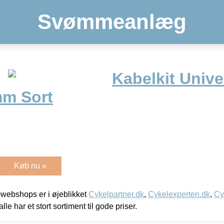
Svømmeanlæg
Kabelkit Unive
mm Sort
Køb nu »
webshops er i øjeblikket
Cykelpartner.dk
,
Cykelexperten.dk
,
Cy
alle har et stort sortiment til gode priser.