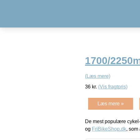
1700/2250
(Læs mere)
36
kr.
(Vis fragtpris)
Læs mere »
De mest populære cykel-
og
FriBikeShop.dk
, som 