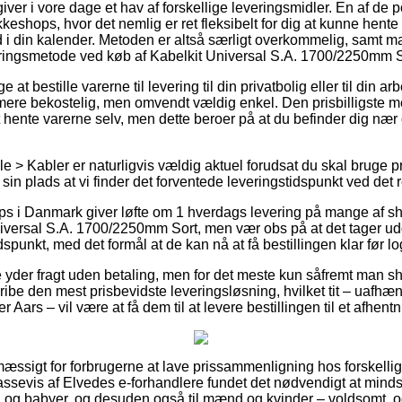
giver i vore dage et hav af forskellige leveringsmidler. En af de
shops, hvor det nemlig er ret fleksibelt for dig at kunne hente d
d i din kalender. Metoden er altså særligt overkommelig, samt
eringsmetode ved køb af Kabelkit Universal S.A. 1700/2250mm S
 at bestille varerne til levering til din privatbolig eller til din 
 mere bekostelig, men omvendt vældig enkel. Den prisbilligste me
 hente varerne selv, men dette beroer på at du befinder dig nær 
 > Kabler er naturligvis vældig aktuel forudsat du skal bruge pr
sin plads at vi finder det forventede leveringstidspunkt ved det 
 i Danmark giver løfte om 1 hverdags levering på mange af sh
versal S.A. 1700/2250mm Sort, men vær obs på at det tager udg
idspunkt, med det formål at de kan nå at få bestillingen klar før log
 yder fragt uden betaling, men for det meste kun såfremt man s
ibe den mest prisbevidste leveringsløsning, hvilket tit – uafhæ
Aars – vil være at få dem til at levere bestillingen til et afhent
mæssigt for forbrugerne at lave prissammenligning hos forskellige
ssevis af Elvedes e-forhandlere fundet det nødvendigt at mind
rn og babyer, og desuden også til mænd og kvinder – voldsomt,