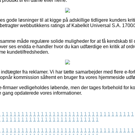
 produkt til en dame eller herre.
es gode løsninger til at kigge på adskillige tidligere kunders krit
betragter webbutikkens ratings af Kabelkit Universal S.A. 170
 samme måde regulære solide muligheder for at få kendskab til o
ver ses endda e-handler hvor du kan udfærdige en kritik af ord
mme kundetilfredsheden.
f indtægter fra reklamer. Vi har tætte samarbejder med flere e-fo
g opnår kommission såfremt en bruger fra vores hjemmeside udfør
e-firmaer vedligeholdes løbende, men der tages forbehold for k
dste gang opdaterede vores informationer.
1
1
1
1
1
1
1
1
1
1
1
1
1
1
1
1
1
1
1
1
1
1
1
1
1
1
1
1
1
1
1
1
1
1
1
1
1
1
1
1
1
1
1
1
1
1
1
1
1
1
1
1
1
1
1
1
1
1
1
1
1
1
1
1
1
1
1
1
1
1
1
1
1
1
1
1
1
1
1
1
1
1
1
1
1
1
1
1
1
1
1
1
1
1
1
1