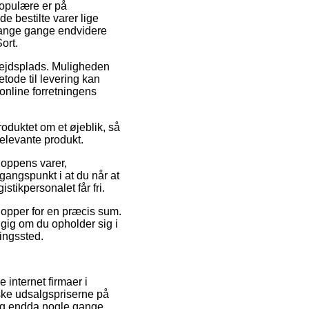
 populære er på
e bestilte varer lige
 mange gange endvidere
ort.
arbejdsplads. Muligheden
tode til levering kan
online forretningens
oduktet om et øjeblik, så
relevante produkt.
oppens varer,
angspunkt i at du når at
istikpersonalet får fri.
hopper for en præcis sum.
ngig om du opholder sig i
ningssted.
 internet firmaer i
ske udsalgspriserne på
 og endda nogle gange