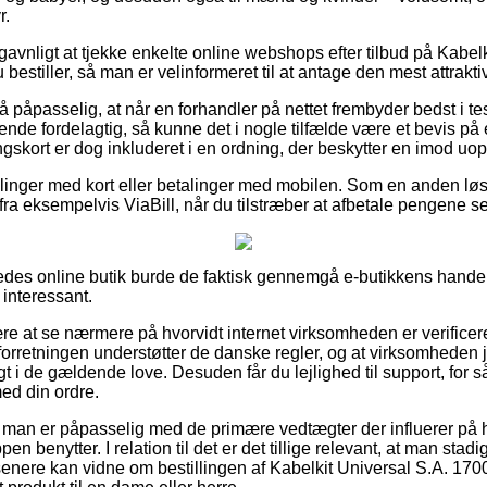
r.
avnligt at tjekke enkelte online webshops efter tilbud på Kabelk
estiller, så man er velinformeret til at antage den mest attraktiv
 påpasselig, at når en forhandler på nettet frembyder bedst i tes
de fordelagtig, så kunne det i nogle tilfælde være et bevis på e
ort er dog inkluderet i en ordning, der beskytter en imod uopri
tillinger med kort eller betalinger med mobilen. Som en anden 
fra eksempelvis ViaBill, når du tilstræber at afbetale pengene s
lvedes online butik burde de faktisk gennemgå e-butikkens handel
interessant.
re at se nærmere på hvorvidt internet virksomheden er verificere
-forretningen understøtter de danske regler, og at virksomheden 
gt i de gældende love. Desuden får du lejlighed til support, for s
ed din ordre.
t man er påpasselig med de primære vedtægter der influerer på
en benytter. I relation til det er det tillige relevant, at man stad
enere kan vidne om bestillingen af Kabelkit Universal S.A. 17