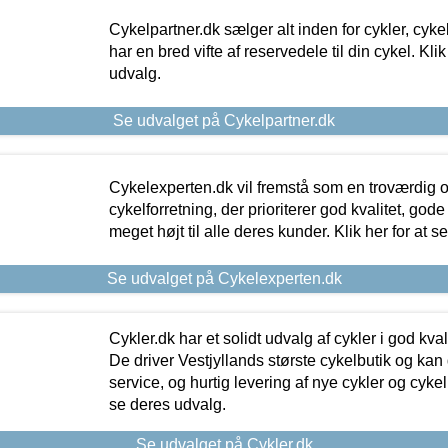
Cykelpartner.dk sælger alt inden for cykler, cyke
har en bred vifte af reservedele til din cykel. Klik
udvalg.
Se udvalget på Cykelpartner.dk
Cykelexperten.dk vil fremstå som en troværdig o
cykelforretning, der prioriterer god kvalitet, god
meget højt til alle deres kunder. Klik her for at s
Se udvalget på Cykelexperten.dk
Cykler.dk har et solidt udvalg af cykler i god kvalit
De driver Vestjyllands største cykelbutik og kan
service, og hurtig levering af nye cykler og cykelu
se deres udvalg.
Se udvalget på Cykler.dk