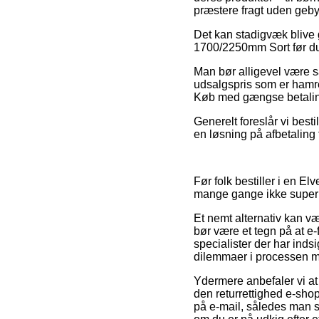
præstere fragt uden geby
Det kan stadigvæk blive g
1700/2250mm Sort før du b
Man bør alligevel være så
udsalgspris som er hamren
Køb med gængse betalingsk
Generelt foreslår vi bes
en løsning på afbetaling 
Før folk bestiller i en E
mange gange ikke super 
Et nemt alternativ kan væ
bør være et tegn på at e
specialister der har indsi
dilemmaer i processen m
Ydermere anbefaler vi a
den returrettighed e-shopp
på e-mail, således man s