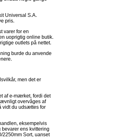
it Universal S.A.
e pris.
t varer for en
n uoprigtig online butik.
gtige outlets på nettet.
løsning burde du anvende
enere.
svilkår, men det er
t af e-mærket, fordi det
jævnligt overvåges af
å vidt du udsættes for
 handlen, eksempelvis
ig bevarer ens kvittering
00/2250mm Sort, uanset