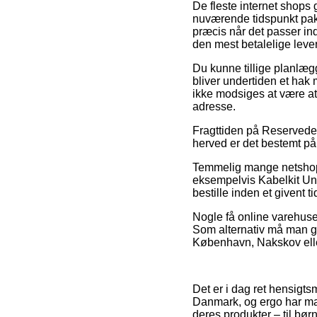
De fleste internet shops 
nuværende tidspunkt pakke
præcis når det passer in
den mest betalelige lev
Du kunne tillige planlægge
bliver undertiden et hak
ikke modsiges at være at
adresse.
Fragttiden på Reservedele
herved er det bestemt på 
Temmelig mange netshops
eksempelvis Kabelkit Uni
bestille inden et givent t
Nogle få online varehuse
Som alternativ må man gr
København, Nakskov eller 
Det er i dag ret hensigts
Danmark, og ergo har ma
deres produkter – til bø