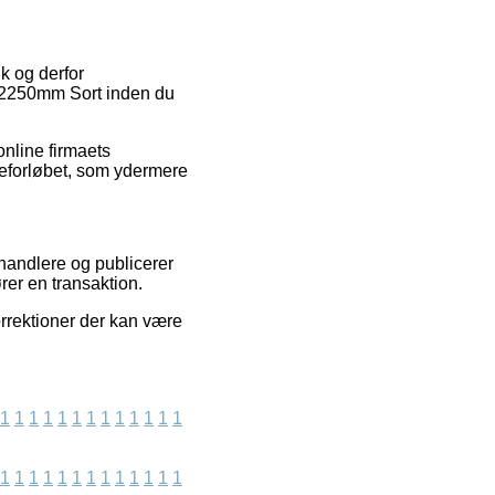
ik og derfor
0/2250mm Sort inden du
nline firmaets
reforløbet, som ydermere
rhandlere og publicerer
er en transaktion.
orrektioner der kan være
1
1
1
1
1
1
1
1
1
1
1
1
1
1
1
1
1
1
1
1
1
1
1
1
1
1