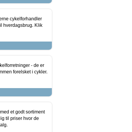
erne cykelforhandler
til hverdagsbrug. Klik
lforretninger - de er
mmen forelsket i cykler.
 med et godt sortiment
g til priser hvor de
alg.