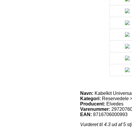
Navn:
Kabelkit Universa
Kategori:
Reservedele >
Producent:
Elvedes
Varenummer:
2972076
EAN:
8716706000993
Vurderet til
4.3
ud af 5 st