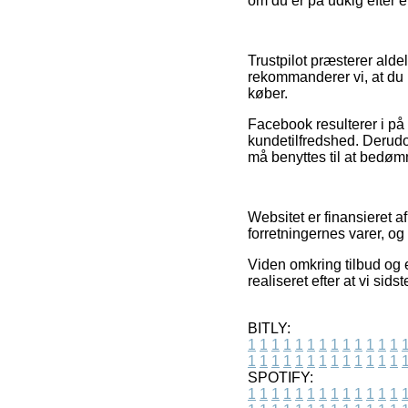
om du er på udkig efter et
Trustpilot præsterer aldel
rekommanderer vi, at du 
køber.
Facebook resulterer i på
kundetilfredshed. Derudo
må benyttes til at bedø
Websitet er finansieret a
forretningernes varer, o
Viden omkring tilbud og 
realiseret efter at vi si
BITLY:
1
1
1
1
1
1
1
1
1
1
1
1
1
1
1
1
1
1
1
1
1
1
1
1
1
1
SPOTIFY:
1
1
1
1
1
1
1
1
1
1
1
1
1