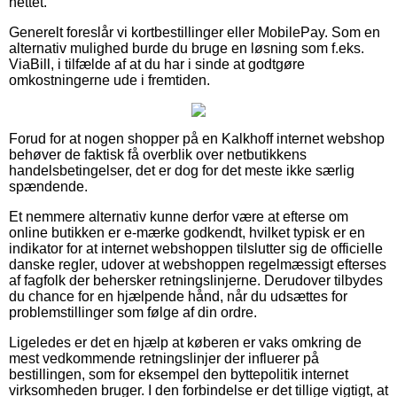
nettet.
Generelt foreslår vi kortbestillinger eller MobilePay. Som en
alternativ mulighed burde du bruge en løsning som f.eks.
ViaBill, i tilfælde af at du har i sinde at godtgøre
omkostningerne ude i fremtiden.
Forud for at nogen shopper på en Kalkhoff internet webshop
behøver de faktisk få overblik over netbutikkens
handelsbetingelser, det er dog for det meste ikke særlig
spændende.
Et nemmere alternativ kunne derfor være at efterse om
online butikken er e-mærke godkendt, hvilket typisk er en
indikator for at internet webshoppen tilslutter sig de officielle
danske regler, udover at webshoppen regelmæssigt efterses
af fagfolk der behersker retningslinjerne. Derudover tilbydes
du chance for en hjælpende hånd, når du udsættes for
problemstillinger som følge af din ordre.
Ligeledes er det en hjælp at køberen er vaks omkring de
mest vedkommende retningslinjer der influerer på
bestillingen, som for eksempel den byttepolitik internet
virksomheden bruger. I den forbindelse er det tillige vigtigt, at