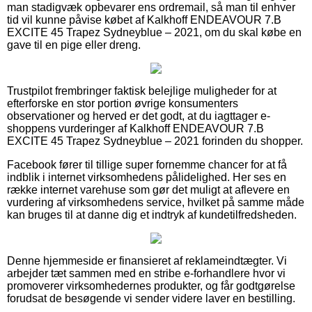
man stadigvæk opbevarer ens ordremail, så man til enhver
tid vil kunne påvise købet af Kalkhoff ENDEAVOUR 7.B
EXCITE 45 Trapez Sydneyblue – 2021, om du skal købe en
gave til en pige eller dreng.
Trustpilot frembringer faktisk belejlige muligheder for at
efterforske en stor portion øvrige konsumenters
observationer og herved er det godt, at du iagttager e-
shoppens vurderinger af Kalkhoff ENDEAVOUR 7.B
EXCITE 45 Trapez Sydneyblue – 2021 forinden du shopper.
Facebook fører til tillige super fornemme chancer for at få
indblik i internet virksomhedens pålidelighed. Her ses en
række internet varehuse som gør det muligt at aflevere en
vurdering af virksomhedens service, hvilket på samme måde
kan bruges til at danne dig et indtryk af kundetilfredsheden.
Denne hjemmeside er finansieret af reklameindtægter. Vi
arbejder tæt sammen med en stribe e-forhandlere hvor vi
promoverer virksomhedernes produkter, og får godtgørelse
forudsat de besøgende vi sender videre laver en bestilling.