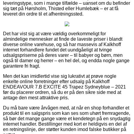
leveringstype, som i mange tilfælde – uanset om du befinder
sig tæt på Hørsholm, Thisted eller Humlebæk – er at få
leveret din ordre til et afhentningssted.
Det har vist sig at være vældig overkommeligt for
almindelige mennesker at finde de laveste priser i blandt
diverse online varehuse, og så har massevis af Kalkhoff
internet forhandlere fundet det uundgåeligt at tvinge
udsalgspriserne på deres varer – til babyer og børn, men
også til damer og herrer – en hel del, og endda nogle gange
garantere fri fragt.
Men det kan imidlertid vise sig lukrativt at prøve nogle
enkelte online forretninger efter udsalg på Kalkhoff
ENDEAVOUR 7.B EXCITE 45 Trapez Sydneyblue – 2021
før du placerer ordren, så du er på den sikre side med at
antage den mest attraktive pris.
Du må bare være årvågen med, at når en shop forhandler et
produkt til en salgspris som kan ses som uhørt fremragende,
så bør det mange gange være et kendetegn på en snydagtig
internet handler. Bestillinger med kort er heldigvis en del af
en retningslinje, der støtter kunden imod falske butikker på