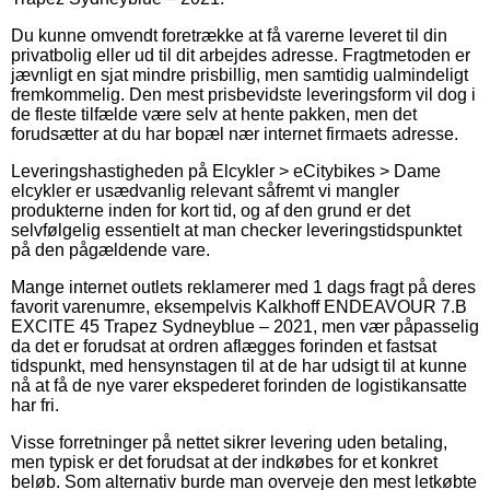
Du kunne omvendt foretrække at få varerne leveret til din
privatbolig eller ud til dit arbejdes adresse. Fragtmetoden er
jævnligt en sjat mindre prisbillig, men samtidig ualmindeligt
fremkommelig. Den mest prisbevidste leveringsform vil dog i
de fleste tilfælde være selv at hente pakken, men det
forudsætter at du har bopæl nær internet firmaets adresse.
Leveringshastigheden på Elcykler > eCitybikes > Dame
elcykler er usædvanlig relevant såfremt vi mangler
produkterne inden for kort tid, og af den grund er det
selvfølgelig essentielt at man checker leveringstidspunktet
på den pågældende vare.
Mange internet outlets reklamerer med 1 dags fragt på deres
favorit varenumre, eksempelvis Kalkhoff ENDEAVOUR 7.B
EXCITE 45 Trapez Sydneyblue – 2021, men vær påpasselig
da det er forudsat at ordren aflægges forinden et fastsat
tidspunkt, med hensynstagen til at de har udsigt til at kunne
nå at få de nye varer ekspederet forinden de logistikansatte
har fri.
Visse forretninger på nettet sikrer levering uden betaling,
men typisk er det forudsat at der indkøbes for et konkret
beløb. Som alternativ burde man overveje den mest letkøbte