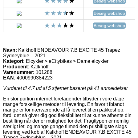
Besøg webshop
Besøg webshop
Besøg webshop
Navn:
Kalkhoff ENDEAVOUR 7.B EXCITE 45 Trapez
Sydneyblue – 2021
Kategori:
Elcykler > eCitybikes > Dame elcykler
Producent:
Kalkhoff
Varenummer:
101288
EAN:
4000990384223
Vurderet til
4.7
ud af 5 stjerner baseret på
41
anmeldelser
En stor portion internet foretagender tilbyder i vore dage
mange forskellige metoder til levering. En favorit iblandt
mange er for nærværende at få leveret til en pakkeshop,
fordi det så giver dig god fleksibilitet til at kunne afhente din
bestilling når der er mulighed for det. Fragttypen er nemlig
særligt let, og mange gange tilmed den prisbilligste slags
levering ved køb af Kalkhoff ENDEAVOUR 7.B EXCITE 45
Trapez Sydneyblue – 2021.