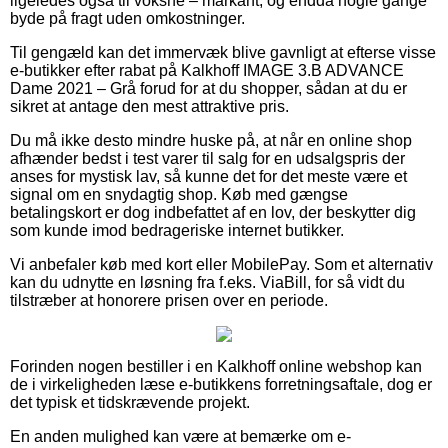
ligeledes også til voksne – markant, og endda nogle gange
byde på fragt uden omkostninger.
Til gengæld kan det immervæk blive gavnligt at efterse visse
e-butikker efter rabat på Kalkhoff IMAGE 3.B ADVANCE
Dame 2021 – Grå forud for at du shopper, sådan at du er
sikret at antage den mest attraktive pris.
Du må ikke desto mindre huske på, at når en online shop
afhænder bedst i test varer til salg for en udsalgspris der
anses for mystisk lav, så kunne det for det meste være et
signal om en snydagtig shop. Køb med gængse
betalingskort er dog indbefattet af en lov, der beskytter dig
som kunde imod bedrageriske internet butikker.
Vi anbefaler køb med kort eller MobilePay. Som et alternativ
kan du udnytte en løsning fra f.eks. ViaBill, for så vidt du
tilstræber at honorere prisen over en periode.
Forinden nogen bestiller i en Kalkhoff online webshop kan
de i virkeligheden læse e-butikkens forretningsaftale, dog er
det typisk et tidskrævende projekt.
En anden mulighed kan være at bemærke om e-