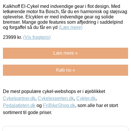
Kalkhoff El-Cykel med indvendige gear i flot design. Med
letkørende motor fra Bosch, får du en harmonisk og støjsvag
oplevelse. Elcyklen er med indvendige gear og solide
bremser. Mange gode features som affjedring i saddelpind
og forgaffel så du får en yd
(Læs mere)
23999
kr.
(Vis fragtpris)
Læs mere »
Køb nu »
De mest populære cykel-webshops er i øjeblikket
Cykelpartner.dk
,
Cykelexperten.dk
,
Cykler.dk
,
Pedalatleten.dk
og
FriBikeShop.dk
, som alle har et stort
sortiment til gode priser.