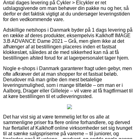
Antal dages levering på Cykler > Elcykler er ret
udslagsgivende om man behøver din pakke nu og her, så
derfor er det faktisk vigtigt at du undersøger leveringstiden
for den vedkommende vare.
Adskillige netshops i Danmark byder på 1 dags levering på
en række af deres produkter, eksempelvis Kalkhoff IMAGE
3.B ADVANCE Dame 2021 – Grå, men glem ikke at det
afhænger af at bestillingen placeres inden et fastsat
klokkeslæt, således at de med sikkerhed kan nå at få
bestillingen afsted forud for at lagerpersonalet tager hjem.
Nogle e-shops i Danmark garanterer fragt uden gebyr, men
ofte afkræver det at man shopper for et fastsat beløb.
Derudover må man gribe den mest betalelige
leveringsmulighed, som i mange tilfælde – om man er i
Aalborg, Dragør eller Gilleleje – vil være at få fragtfirmaet til
at køre bestillingen til et udleveringssted.
Det har vist sig at være temmelig let for os alle at
sammenligne priser fra flere online forhandlere, og derved
har flertallet af Kalkhoff online virksomheder set sig tvunget
til at sænke salgspriserne på varerne – til juniorer, og