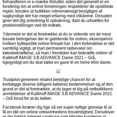
forhandleren er e-mærke tilsluttet, siden det generelt er en
forsikring om at online forretningen respekterer de opstillede
regler, foruden at butikken rutinemæssigt besigtiges af
sagkyndige der har meget erfaring med vilkårene. Desuden
giver det dig anledning til opbakning, ifald du udsættes for
problemstillinger ved dit indkøb.
Ydermere er det at foretrække at du er vidende om de mest
basale betingelser der er gældende for ordren, eksempelvis
hvilken byttepolitik online firmaet har. I den forbindelse er det
samtidig vigtigt, at man permanent opbevarer sin
købsbekræftelse, så man i fremtiden kan bekræfte ordren af
Kalkhoff IMAGE 3.B ADVANCE Dame 2021 – Grå,
ligegyldigt om du skal købe en gave til en herre eller dame.
Trustpilot genererer relativt belejlige chancer for at
kortlægge diverse tidligere køberes bedømmelser og af den
grund er det at foretrække, at du tager et kig på netbutikkens
anmeldelser af Kalkhoff IMAGE 3.B ADVANCE Dame 2021
– Grå forud for at du køber.
Facebook forærer dig lige så vel super nyttige genveje til at
få en idé om online virksomhedens troværdighed. Derudover
er der faktisk internet varehuse som tilbyder kunderne at