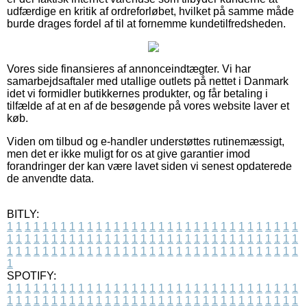
udfærdige en kritik af ordreforløbet, hvilket på samme måde
burde drages fordel af til at fornemme kundetilfredsheden.
Vores side finansieres af annonceindtægter. Vi har
samarbejdsaftaler med utallige outlets på nettet i Danmark
idet vi formidler butikkernes produkter, og får betaling i
tilfælde af at en af de besøgende på vores website laver et
køb.
Viden om tilbud og e-handler understøttes rutinemæssigt,
men det er ikke muligt for os at give garantier imod
forandringer der kan være lavet siden vi senest opdaterede
de anvendte data.
BITLY:
1
1
1
1
1
1
1
1
1
1
1
1
1
1
1
1
1
1
1
1
1
1
1
1
1
1
1
1
1
1
1
1
1
1
1
1
1
1
1
1
1
1
1
1
1
1
1
1
1
1
1
1
1
1
1
1
1
1
1
1
1
1
1
1
1
1
1
1
1
1
1
1
1
1
1
1
1
1
1
1
1
1
1
1
1
1
1
1
1
1
1
1
1
1
1
1
1
1
1
1
SPOTIFY:
1
1
1
1
1
1
1
1
1
1
1
1
1
1
1
1
1
1
1
1
1
1
1
1
1
1
1
1
1
1
1
1
1
1
1
1
1
1
1
1
1
1
1
1
1
1
1
1
1
1
1
1
1
1
1
1
1
1
1
1
1
1
1
1
1
1