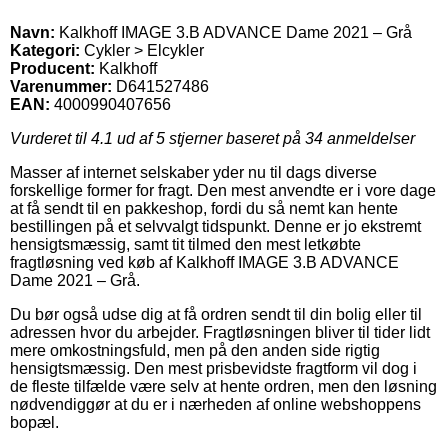
Navn:
Kalkhoff IMAGE 3.B ADVANCE Dame 2021 – Grå
Kategori:
Cykler > Elcykler
Producent:
Kalkhoff
Varenummer:
D641527486
EAN:
4000990407656
Vurderet til
4.1
ud af 5 stjerner baseret på
34
anmeldelser
Masser af internet selskaber yder nu til dags diverse
forskellige former for fragt. Den mest anvendte er i vore dage
at få sendt til en pakkeshop, fordi du så nemt kan hente
bestillingen på et selvvalgt tidspunkt. Denne er jo ekstremt
hensigtsmæssig, samt tit tilmed den mest letkøbte
fragtløsning ved køb af Kalkhoff IMAGE 3.B ADVANCE
Dame 2021 – Grå.
Du bør også udse dig at få ordren sendt til din bolig eller til
adressen hvor du arbejder. Fragtløsningen bliver til tider lidt
mere omkostningsfuld, men på den anden side rigtig
hensigtsmæssig. Den mest prisbevidste fragtform vil dog i
de fleste tilfælde være selv at hente ordren, men den løsning
nødvendiggør at du er i nærheden af online webshoppens
bopæl.