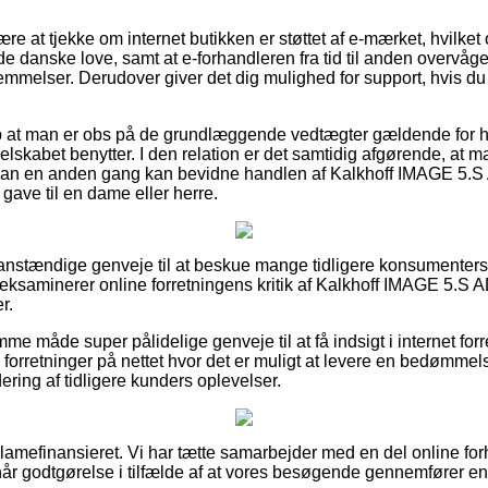
 at tjekke om internet butikken er støttet af e-mærket, hvilket o
 de danske love, samt at e-forhandleren fra tid til anden overvå
mmelser. Derudover giver det dig mulighed for support, hvis du
ælp at man er obs på de grundlæggende vedtægter gældende for 
 selskabet benytter. I den relation er det samtidig afgørende, at 
så man en anden gang kan bevidne handlen af Kalkhoff IMAGE
gave til en dame eller herre.
 anstændige genveje til at beskue mange tidligere konsumenter
 eksaminerer online forretningens kritik af Kalkhoff IMAGE 5
r.
e måde super pålidelige genveje til at få indsigt i internet forr
 forretninger på nettet hvor det er muligt at levere en bedømmel
dering af tidligere kunders oplevelser.
amefinansieret. Vi har tætte samarbejder med en del online forh
år godtgørelse i tilfælde af at vores besøgende gennemfører en 