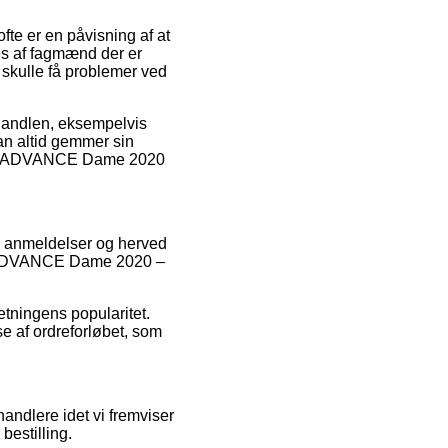
fte er en påvisning af at
ges af fagmænd der er
 skulle få problemer ved
handlen, eksempelvis
man altid gemmer sin
 5.S ADVANCE Dame 2020
s anmeldelser og herved
.S ADVANCE Dame 2020 –
etningens popularitet.
se af ordreforløbet, som
andlere idet vi fremviser
bestilling.