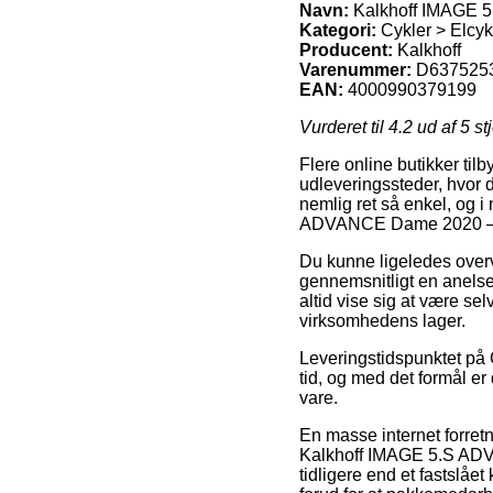
Navn:
Kalkhoff IMAGE 
Kategori:
Cykler > Elcyk
Producent:
Kalkhoff
Varenummer:
D637525
EAN:
4000990379199
Vurderet til
4.2
ud af 5 st
Flere online butikker tilb
udleveringssteder, hvor d
nemlig ret så enkel, og i
ADVANCE Dame 2020 – 
Du kunne ligeledes overvej
gennemsnitligt en anelse
altid vise sig at være sel
virksomhedens lager.
Leveringstidspunktet på 
tid, og med det formål er
vare.
En masse internet forret
Kalkhoff IMAGE 5.S ADVA
tidligere end et fastslåe