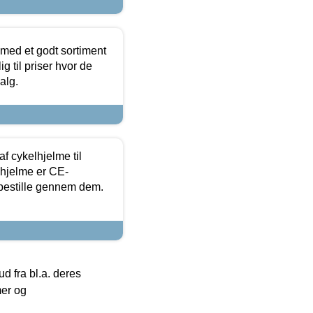
 med et godt sortiment
g til priser hvor de
alg.
f cykelhjelme til
lhjelme er CE-
 bestille gennem dem.
 fra bl.a. deres
mer og