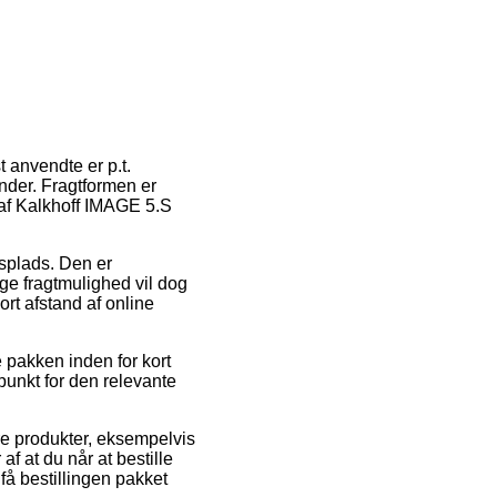
t anvendte er p.t.
ender. Fragtformen er
b af Kalkhoff IMAGE 5.S
jdsplads. Den er
ge fragtmulighed vil dog
ort afstand af online
 pakken inden for kort
punkt for den relevante
re produkter, eksempelvis
at du når at bestille
 få bestillingen pakket