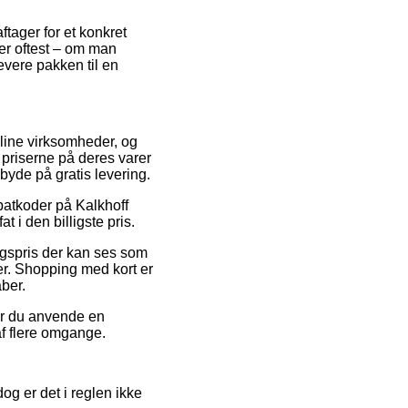
ftager for et konkret
der oftest – om man
levere pakken til en
nline virksomheder, og
 priserne på deres varer
byde på gratis levering.
abatkoder på Kalkhoff
i den billigste pris.
salgspris der kan ses som
er. Shopping med kort er
aber.
bør du anvende en
 af flere omgange.
og er det i reglen ikke