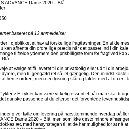
5.S ADVANCE Dame 2020 – Blå
ler
350
jerner baseret på
12
anmeldelser
yder i øjeblikket et hav af forskellige fragtløsninger. En af de mes
u kan afhente din ordre lige præcis når det passer ind i din kal
 mange tilfælde ydermere den prisbilligste form for fragt ved kø
Blå.
e at vælge at få leveret til din privatbolig eller ud til din arbe
 dyrere, men til gengæld ret så let gængelig. Den mindst kosteli
v at hente ordren, men den løsning står og falder med at du er i k
Cykler > Elcykler kan være virkelig essentiel når man skal bruge
 det ganske passende at du efterser det forventede leveringstids
ninger giver løfte om levering på næstkommende hverdag på fle
NCE Dame 2020 – Blå, men som ikke desto mindre afhænger af 
t klokkeslæt, med hensynstagen til at de har mulighed for at nå at