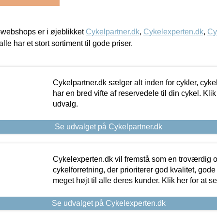
webshops er i øjeblikket
Cykelpartner.dk
,
Cykelexperten.dk
,
Cy
alle har et stort sortiment til gode priser.
Cykelpartner.dk sælger alt inden for cykler, cyke
har en bred vifte af reservedele til din cykel. Klik
udvalg.
Se udvalget på Cykelpartner.dk
Cykelexperten.dk vil fremstå som en troværdig o
cykelforretning, der prioriterer god kvalitet, god
meget højt til alle deres kunder. Klik her for at s
Se udvalget på Cykelexperten.dk