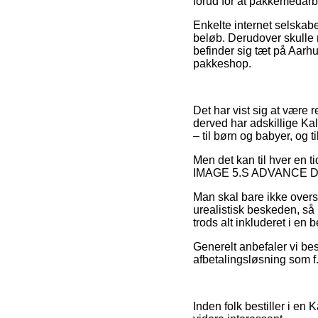
forud for at pakkemedarb
Enkelte internet selskabe
beløb. Derudover skulle m
befinder sig tæt på Aarhus
pakkeshop.
Det har vist sig at være 
derved har adskillige Kal
– til børn og babyer, og 
Men det kan til hver en t
IMAGE 5.S ADVANCE Dame 2
Man skal bare ikke overse,
urealistisk beskeden, så
trods alt inkluderet i en
Generelt anbefaler vi bes
afbetalingsløsning som f.
Inden folk bestiller i en