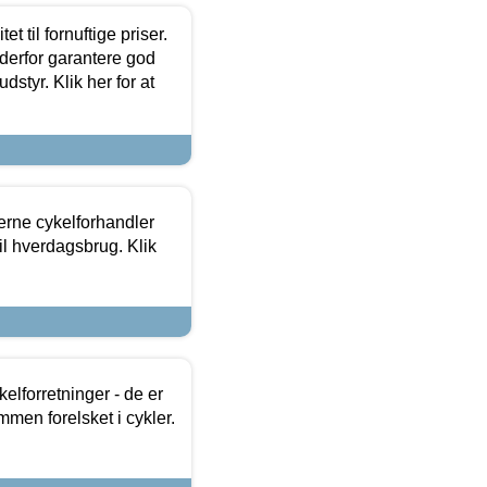
et til fornuftige priser.
 derfor garantere god
dstyr. Klik her for at
erne cykelforhandler
til hverdagsbrug. Klik
lforretninger - de er
mmen forelsket i cykler.