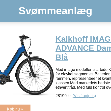
Svømmeanlæg
Kalkhoff IMAG
ADVANCE Dam
Blå
Med image modellen startede K
for elcykel segmentet. Batterier, 
rammen, repræsenterer et kvant
klassen.Med markedets bedste 
ethvert tråd. Med fuld kontrol ov
28199
kr.
(Vis fragtpris)
Køb nu »