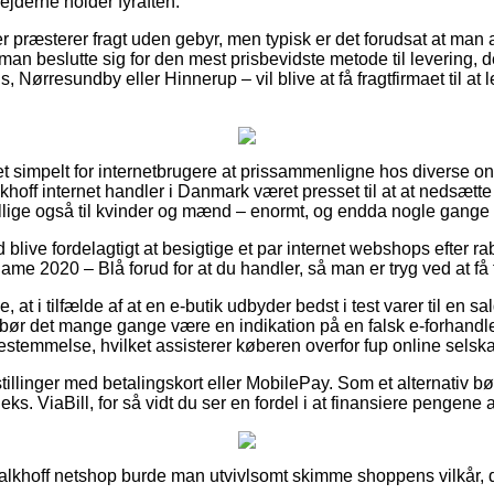
ejderne holder fyraften.
r præsterer fragt uden gebyr, men typisk er det forudsat at man a
an beslutte sig for den mest prisbevidste metode til levering, 
, Nørresundby eller Hinnerup – vil blive at få fragtfirmaet til at 
ret simpelt for internetbrugere at prissammenligne hos diverse o
khoff internet handler i Danmark været presset til at at nedsætte
tillige også til kvinder og mænd – enormt, og endda nogle gange 
id blive fordelagtigt at besigtige et par internet webshops efter r
020 – Blå forud for at du handler, så man er tryg ved at få fat 
 at i tilfælde af at en e-butik udbyder bedst i test varer til en 
 bør det mange gange være en indikation på en falsk e-forhandl
 bestemmelse, hvilket assisterer køberen overfor fup online selsk
tillinger med betalingskort eller MobilePay. Som et alternativ 
eks. ViaBill, for så vidt du ser en fordel i at finansiere pengene
 Kalkhoff netshop burde man utvivlsomt skimme shoppens vilkår, d