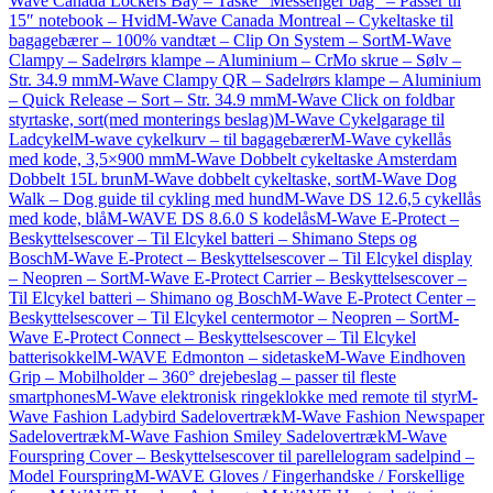
Wave Canada Lockers Bay – Taske “Messenger bag” – Passer til
15″ notebook – Hvid
M-Wave Canada Montreal – Cykeltaske til
bagagebærer – 100% vandtæt – Clip On System – Sort
M-Wave
Clampy – Sadelrørs klampe – Aluminium – CrMo skrue – Sølv –
Str. 34.9 mm
M-Wave Clampy QR – Sadelrørs klampe – Aluminium
– Quick Release – Sort – Str. 34.9 mm
M-Wave Click on foldbar
styrtaske, sort(med monterings beslag)
M-Wave Cykelgarage til
Ladcykel
M-wave cykelkurv – til bagagebærer
M-Wave cykellås
med kode, 3,5×900 mm
M-Wave Dobbelt cykeltaske Amsterdam
Dobbelt 15L brun
M-Wave dobbelt cykeltaske, sort
M-Wave Dog
Walk – Dog guide til cykling med hund
M-Wave DS 12.6,5 cykellås
med kode, blå
M-WAVE DS 8.6.0 S kodelås
M-Wave E-Protect –
Beskyttelsescover – Til Elcykel batteri – Shimano Steps og
Bosch
M-Wave E-Protect – Beskyttelsescover – Til Elcykel display
– Neopren – Sort
M-Wave E-Protect Carrier – Beskyttelsescover –
Til Elcykel batteri – Shimano og Bosch
M-Wave E-Protect Center –
Beskyttelsescover – Til Elcykel centermotor – Neopren – Sort
M-
Wave E-Protect Connect – Beskyttelsescover – Til Elcykel
batterisokkel
M-WAVE Edmonton – sidetaske
M-Wave Eindhoven
Grip – Mobilholder – 360° drejebeslag – passer til fleste
smartphones
M-Wave elektronisk ringeklokke med remote til styr
M-
Wave Fashion Ladybird Sadelovertræk
M-Wave Fashion Newspaper
Sadelovertræk
M-Wave Fashion Smiley Sadelovertræk
M-Wave
Fourspring Cover – Beskyttelsescover til parellelogram sadelpind –
Model Fourspring
M-WAVE Gloves / Fingerhandske / Forskellige