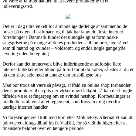
vil være at få fragtmanden til at levere produkterne til et
udleveringssted.
Det er i dag ultra enkelt for almindelige dødelige at sammenholde
priser på tværs af e-firmaer, og til tak har langt de fleste internet
forretninger i Danmark fundet det uundgåeligt at formindske
salgspriserne på mange af deres produkter – til juniorer, lige så vel
som til mænd og kvinder – voldsomt, og endda nogle gange yde
levering uden beregning.
Derfor kan det immervæk blive indbringende at udforske flere
internet butikker efter tilbud på forud for at du køber, således at du er
på den sikre side med at antage den prisbilligste pris.
Man bør trods alt være så påvagt, at ifald en online shop forhandler
deres produkter til en pris der virker uhørt letkøbt, så kan det i nogle
tilfælde være et fingerpeg om en svindel netshop. Kortbetalinger er
imidlertid omfavnet af et reglement, som forsvarer dig overfor
uærlige internet handler.
Vi foreslår generelt køb med kort eller MobilePay. Alternativt kan du
udnytte et afdragstilbud fra fx ViaBill, for så vidt du higer efter at
finansiere beløbet over en længere periode.