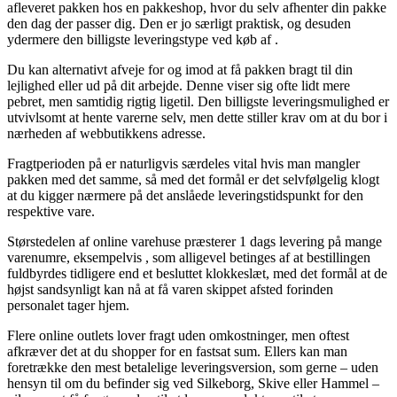
afleveret pakken hos en pakkeshop, hvor du selv afhenter din pakke
den dag der passer dig. Den er jo særligt praktisk, og desuden
ydermere den billigste leveringstype ved køb af .
Du kan alternativt afveje for og imod at få pakken bragt til din
lejlighed eller ud på dit arbejde. Denne viser sig ofte lidt mere
pebret, men samtidig rigtig ligetil. Den billigste leveringsmulighed er
utvivlsomt at hente varerne selv, men dette stiller krav om at du bor i
nærheden af webbutikkens adresse.
Fragtperioden på er naturligvis særdeles vital hvis man mangler
pakken med det samme, så med det formål er det selvfølgelig klogt
at du kigger nærmere på det anslåede leveringstidspunkt for den
respektive vare.
Størstedelen af online varehuse præsterer 1 dags levering på mange
varenumre, eksempelvis , som alligevel betinges af at bestillingen
fuldbyrdes tidligere end et besluttet klokkeslæt, med det formål at de
højst sandsynligt kan nå at få varen skippet afsted forinden
personalet tager hjem.
Flere online outlets lover fragt uden omkostninger, men oftest
afkræver det at du shopper for en fastsat sum. Ellers kan man
foretrække den mest betalelige leveringsversion, som gerne – uden
hensyn til om du befinder sig ved Silkeborg, Skive eller Hammel –