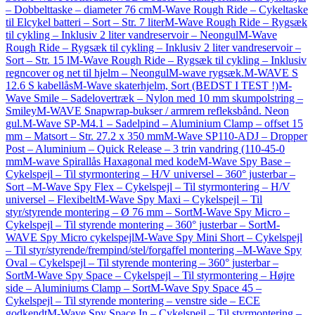
– Dobbelttaske – diameter 76 cm
M-Wave Rough Ride – Cykeltaske
til Elcykel batteri – Sort – Str. 7 liter
M-Wave Rough Ride – Rygsæk
til cykling – Inklusiv 2 liter vandreservoir – Neongul
M-Wave
Rough Ride – Rygsæk til cykling – Inklusiv 2 liter vandreservoir –
Sort – Str. 15 l
M-Wave Rough Ride – Rygsæk til cykling – Inklusiv
regncover og net til hjelm – Neongul
M-wave rygsæk.
M-WAVE S
12.6 S kabellås
M-Wave skaterhjelm, Sort (BEDST I TEST !)
M-
Wave Smile – Sadelovertræk – Nylon med 10 mm skumpolstring –
Smiley
M-WAVE Snapwrap-bukser / armrem refleksbånd. Neon
gul.
M-Wave SP-M4.1 – Sadelpind – Aluminium Clamp – offset 15
mm – Matsort – Str. 27.2 x 350 mm
M-Wave SP110-ADJ – Dropper
Post – Aluminium – Quick Release – 3 trin vandring (110-45-0
mm
M-wave Spirallås Haxagonal med kode
M-Wave Spy Base –
Cykelspejl – Til styrmontering – H/V universel – 360° justerbar –
Sort –
M-Wave Spy Flex – Cykelspejl – Til styrmontering – H/V
universel – Flexibelt
M-Wave Spy Maxi – Cykelspejl – Til
styr/styrende montering – Ø 76 mm – Sort
M-Wave Spy Micro –
Cykelspejl – Til styrende montering – 360° justerbar – Sort
M-
WAVE Spy Micro cykelspejl
M-Wave Spy Mini Short – Cykelspejl
– Til styr/styrende/frempind/stel/forgaffel montering –
M-Wave Spy
Oval – Cykelspejl – Til styrende montering – 360° justerbar –
Sort
M-Wave Spy Space – Cykelspejl – Til styrmontering – Højre
side – Aluminiums Clamp – Sort
M-Wave Spy Space 45 –
Cykelspejl – Til styrende montering – venstre side – ECE
godkendt
M-Wave Spy Space In – Cykelspejl – Til styrmontering –