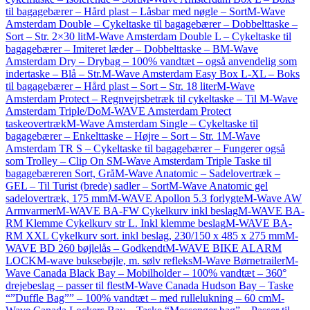
til bagagebærer – Hård plast – Låsbar med nøgle – Sort
M-Wave
Amsterdam Double – Cykeltaske til bagagebærer – Dobbelttaske –
Sort – Str. 2×30 lit
M-Wave Amsterdam Double L – Cykeltaske til
bagagebærer – Imiteret læder – Dobbelttaske – B
M-Wave
Amsterdam Dry – Drybag – 100% vandtæt – også anvendelig som
indertaske – Blå – Str.
M-Wave Amsterdam Easy Box L-XL – Boks
til bagagebærer – Hård plast – Sort – Str. 18 liter
M-Wave
Amsterdam Protect – Regnvejrsbetræk til cykeltaske – Til M-Wave
Amsterdam Triple/Do
M-WAVE Amsterdam Protect
taskeovertræk
M-Wave Amsterdam Single – Cykeltaske til
bagagebærer – Enkelttaske – Højre – Sort – Str. 1
M-Wave
Amsterdam TR S – Cykeltaske til bagagebærer – Fungerer også
som Trolley – Clip On S
M-Wave Amsterdam Triple Taske til
bagagebæreren Sort, Grå
M-Wave Anatomic – Sadelovertræk –
GEL – Til Turist (brede) sadler – Sort
M-Wave Anatomic gel
sadelovertræk, 175 mm
M-WAVE Apollon 5.3 forlygte
M-Wave AW
Armvarmer
M-WAVE BA-FW Cykelkurv inkl beslag
M-WAVE BA-
RM Klemme Cykelkurv str L. Inkl klemme beslag
M-WAVE BA-
RM XXL Cykelkurv sort. inkl beslag, 230/150 x 485 x 275 mm
M-
WAVE BD 260 bøjlelås – Godkendt
M-WAVE BIKE ALARM
LOCK
M-wave buksebøjle, m. sølv refleks
M-Wave Børnetrailer
M-
Wave Canada Black Bay – Mobilholder – 100% vandtæt – 360°
drejebeslag – passer til flest
M-Wave Canada Hudson Bay – Taske
“”Duffle Bag”” – 100% vandtæt – med rullelukning – 60 cm
M-