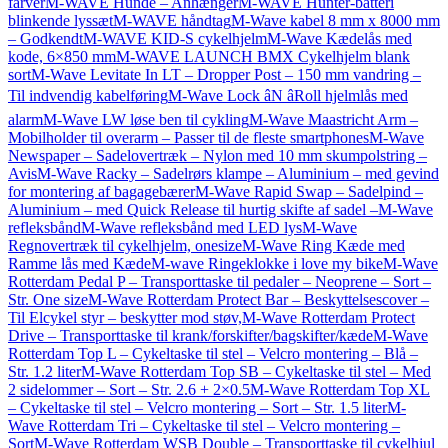
farver
M-WAVE Hunde – Anhænger
M-WAVE Hunter-batteri
blinkende lyssæt
M-WAVE håndtag
M-Wave kabel 8 mm x 8000 mm
– Godkendt
M-WAVE KID-S cykelhjelm
M-Wave Kædelås med
kode, 6×850 mm
M-WAVE LAUNCH BMX Cykelhjelm blank
sort
M-Wave Levitate In LT – Dropper Post – 150 mm vandring –
Til indvendig kabelføring
M-Wave Lock âN âRoll hjelmlås med
alarm
M-Wave LW løse ben til cykling
M-Wave Maastricht Arm –
Mobilholder til overarm – Passer til de fleste smartphones
M-Wave
Newspaper – Sadelovertræk – Nylon med 10 mm skumpolstring –
Avis
M-Wave Racky – Sadelrørs klampe – Aluminium – med gevind
for montering af bagagebærer
M-Wave Rapid Swap – Sadelpind –
Aluminium – med Quick Release til hurtig skifte af sadel –
M-Wave
refleksbånd
M-Wave refleksbånd med LED lys
M-Wave
Regnovertræk til cykelhjelm, onesize
M-Wave Ring Kæde med
Ramme lås med Kæde
M-wave Ringeklokke i love my bike
M-Wave
Rotterdam Pedal P – Transporttaske til pedaler – Neoprene – Sort –
Str. One size
M-Wave Rotterdam Protect Bar – Beskyttelsescover –
Til Elcykel styr – beskytter mod støv,
M-Wave Rotterdam Protect
Drive – Transporttaske til krank/forskifter/bagskifter/kæde
M-Wave
Rotterdam Top L – Cykeltaske til stel – Velcro montering – Blå –
Str. 1.2 liter
M-Wave Rotterdam Top SB – Cykeltaske til stel – Med
2 sidelommer – Sort – Str. 2.6 + 2×0.5
M-Wave Rotterdam Top XL
– Cykeltaske til stel – Velcro montering – Sort – Str. 1.5 liter
M-
Wave Rotterdam Tri – Cykeltaske til stel – Velcro montering –
Sort
M-Wave Rotterdam WSB Double – Transporttaske til cykelhjul