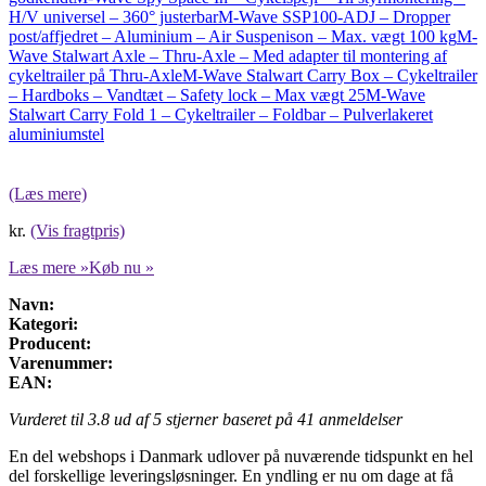
H/V universel – 360° justerbar
M-Wave SSP100-ADJ – Dropper
post/affjedret – Aluminium – Air Suspenison – Max. vægt 100 kg
M-
Wave Stalwart Axle – Thru-Axle – Med adapter til montering af
cykeltrailer på Thru-Axle
M-Wave Stalwart Carry Box – Cykeltrailer
– Hardboks – Vandtæt – Safety lock – Max vægt 25
M-Wave
Stalwart Carry Fold 1 – Cykeltrailer – Foldbar – Pulverlakeret
aluminiumstel
(Læs mere)
kr.
(Vis fragtpris)
Læs mere »
Køb nu »
Navn:
Kategori:
Producent:
Varenummer:
EAN:
Vurderet til
3.8
ud af 5 stjerner baseret på
41
anmeldelser
En del webshops i Danmark udlover på nuværende tidspunkt en hel
del forskellige leveringsløsninger. En yndling er nu om dage at få