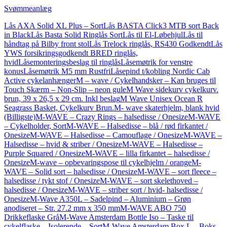
Svømmeanlæg
Lås AXA Solid XL Plus – Sort
Lås BASTA Click3 MTB sort Back
in Black
Lås Basta Solid Ringlås Sort
Lås til El-Løbehjul
Lås til
håndtag på Bilby front stol
Lås Trelock ringlås, RS430 Godkendt
Lås
YWS forsikringsgodkendt BRED ringlås,
hvid
Låsemonteringsbeslag til ringlås
Låsemøtrik for venstre
konus
Låsemøtrik M5 mm Rustfri
Låsepind t/kobling Nordic Cab
Active cykelanhænger
M – wave / Cykelhandsker – Kan bruges til
Touch Skærm – Non-Slip – neon gule
M Wave sidekurv cykelkurv.
brun, 39 x 26,5 x 29 cm. Inkl beslag
M Wave Unisex Ocean R
Seagrass Basket, Cykelkurv Brun.
M- wave skaterhjelm, blank hvid
(Billigste)
M-WAVE – Crazy Rings – halsedisse / Onesize
M-WAVE
– Cykelholder, Sort
M-WAVE – Halsedisse – blå / rød firkantet /
Onesize
M-WAVE – Halsedisse – Camouflage / Onesize
M-WAVE –
Halsedisse – hvid & striber / Onesize
M-WAVE – Halsedisse –
Purple Squared / Onesize
M-WAVE – lilla firkantet – halsedisse /
Onesize
M-wave – opbevaringspose til cykelhjelm / orange
M-
WAVE – Solid sort – halsedisse / Onesize
M-WAVE – sort fleece –
halsedisse / tykt stof / Onesize
M-WAVE – sort skelethoved –
halsedisse / Onesize
M-WAVE – striber sort / hvid- halsedisse /
Onesize
M-Wave A350L – Sadelpind – Aluminium – Grøn
anodiseret – Str. 27.2 mm x 350 mm
M-WAVE ABO 750
Drikkeflaske Grå
M-Wave Amsterdam Bottle Iso – Taske til
cykelflaske – Isolerende – Sort
M-Wave Amsterdam Box L – Boks