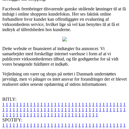
Facebook frembringer tilsvarende ganske strålende løsninger til at få
indsigt i online shoppens kundefokus. Her ses faktisk online
forhandlere hvor kunder kan offentliggøre en evaluering af
virksomhedens service, hvilket lige så vel kan benyttes til at få et
indtryk af tilfredsheden hos kunderne.
Dette website er finansieret af indtægter fra annoncer. Vi
samarbejder med forskellige internet varehuse i form af at vi
publicerer virksomhedernes tilbud, og får godtgørelse for så vidt
vores besøgende fuldfører et indkøb.
Vejledning om varer og shops på nettet i Danmark understøttes
jævnligt, men vi påtager os intet ansvar for forandringer der er blevet
realiseret siden seneste opdatering af sidens informationer.
BITLY:
1
1
1
1
1
1
1
1
1
1
1
1
1
1
1
1
1
1
1
1
1
1
1
1
1
1
1
1
1
1
1
1
1
1
1
1
1
1
1
1
1
1
1
1
1
1
1
1
1
1
1
1
1
1
1
1
1
1
1
1
1
1
1
1
1
1
1
1
1
1
1
1
1
1
1
1
1
1
1
1
1
1
1
1
1
1
1
1
1
1
1
1
1
1
1
1
1
1
1
1
SPOTIFY:
1
1
1
1
1
1
1
1
1
1
1
1
1
1
1
1
1
1
1
1
1
1
1
1
1
1
1
1
1
1
1
1
1
1
1
1