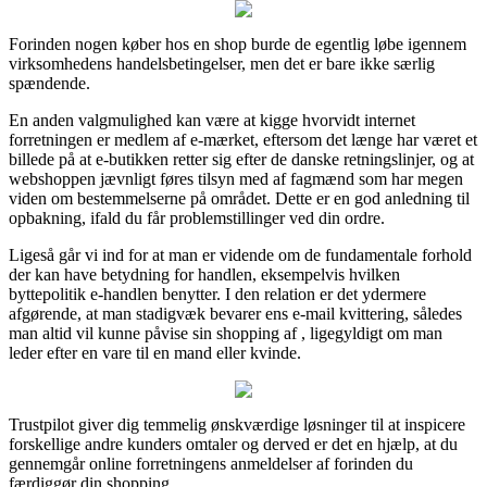
Forinden nogen køber hos en shop burde de egentlig løbe igennem
virksomhedens handelsbetingelser, men det er bare ikke særlig
spændende.
En anden valgmulighed kan være at kigge hvorvidt internet
forretningen er medlem af e-mærket, eftersom det længe har været et
billede på at e-butikken retter sig efter de danske retningslinjer, og at
webshoppen jævnligt føres tilsyn med af fagmænd som har megen
viden om bestemmelserne på området. Dette er en god anledning til
opbakning, ifald du får problemstillinger ved din ordre.
Ligeså går vi ind for at man er vidende om de fundamentale forhold
der kan have betydning for handlen, eksempelvis hvilken
byttepolitik e-handlen benytter. I den relation er det ydermere
afgørende, at man stadigvæk bevarer ens e-mail kvittering, således
man altid vil kunne påvise sin shopping af , ligegyldigt om man
leder efter en vare til en mand eller kvinde.
Trustpilot giver dig temmelig ønskværdige løsninger til at inspicere
forskellige andre kunders omtaler og derved er det en hjælp, at du
gennemgår online forretningens anmeldelser af forinden du
færdiggør din shopping.