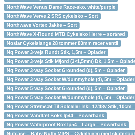
NorthWave Venus Dame Race-sko, white/purple
NorthWave Verve 2 SRS cykelsko – Sort
Northwave Vortex Jakke – Sort
NorthWave X-Round MTB Cykelsko Herre – sort/rød
Noslar Cykelslange 28 tommer 80mm racer ventil
Nq Power 3-vejs Rundt Stik, 1,5m – Oplader
Nq Power 3-vejs Stik M/jord (3×1,5mm) Dk, 1,5m – Oplad
Nq Power 3-way Socket Grounded (d), 5m – Oplader
Nq Power 3-way Socket W/dummyhole (d), 5m – Oplader
Nq Power 5-way Socket Grounded (d), 5m – Oplader
Nq Power 5-way Socket W/dummyhole (d), 5m – Oplader
Nq Power Strømsæt Til Solceller Inkl. 12/48v Stik, 10cm 
Nq Power Vandtæt Boks Ip44 – Powerbank
Nq Power Waterproof Box Ip54 – Large – Powerbank
Nutcase – Baby Nutty MIPS – Cykelhjelm med skaterloo