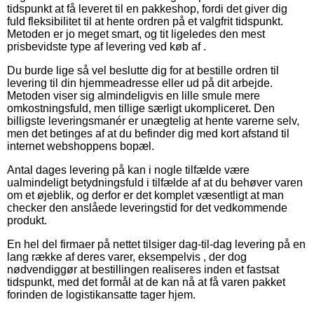
tidspunkt at få leveret til en pakkeshop, fordi det giver dig
fuld fleksibilitet til at hente ordren på et valgfrit tidspunkt.
Metoden er jo meget smart, og tit ligeledes den mest
prisbevidste type af levering ved køb af .
Du burde lige så vel beslutte dig for at bestille ordren til
levering til din hjemmeadresse eller ud på dit arbejde.
Metoden viser sig almindeligvis en lille smule mere
omkostningsfuld, men tillige særligt ukompliceret. Den
billigste leveringsmanér er unægtelig at hente varerne selv,
men det betinges af at du befinder dig med kort afstand til
internet webshoppens bopæl.
Antal dages levering på kan i nogle tilfælde være
ualmindeligt betydningsfuld i tilfælde af at du behøver varen
om et øjeblik, og derfor er det komplet væsentligt at man
checker den anslåede leveringstid for det vedkommende
produkt.
En hel del firmaer på nettet tilsiger dag-til-dag levering på en
lang række af deres varer, eksempelvis , der dog
nødvendiggør at bestillingen realiseres inden et fastsat
tidspunkt, med det formål at de kan nå at få varen pakket
forinden de logistikansatte tager hjem.