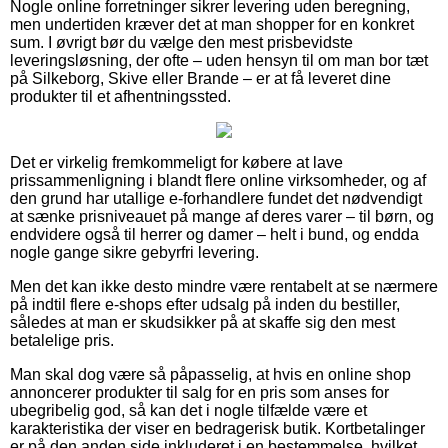
Nogle online forretninger sikrer levering uden beregning,
men undertiden kræver det at man shopper for en konkret
sum. I øvrigt bør du vælge den mest prisbevidste
leveringsløsning, der ofte – uden hensyn til om man bor tæt
på Silkeborg, Skive eller Brande – er at få leveret dine
produkter til et afhentningssted.
Det er virkelig fremkommeligt for købere at lave
prissammenligning i blandt flere online virksomheder, og af
den grund har utallige e-forhandlere fundet det nødvendigt
at sænke prisniveauet på mange af deres varer – til børn, og
endvidere også til herrer og damer – helt i bund, og endda
nogle gange sikre gebyrfri levering.
Men det kan ikke desto mindre være rentabelt at se nærmere
på indtil flere e-shops efter udsalg på inden du bestiller,
således at man er skudsikker på at skaffe sig den mest
betalelige pris.
Man skal dog være så påpasselig, at hvis en online shop
annoncerer produkter til salg for en pris som anses for
ubegribelig god, så kan det i nogle tilfælde være et
karakteristika der viser en bedragerisk butik. Kortbetalinger
er på den anden side inkluderet i en bestemmelse, hvilket