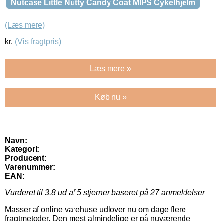
Nutcase Little Nutty Candy Coat MIPS Cykelhjelm
(Læs mere)
kr.
(Vis fragtpris)
Læs mere »
Køb nu »
Navn:
Kategori:
Producent:
Varenummer:
EAN:
Vurderet til
3.8
ud af 5 stjerner baseret på
27
anmeldelser
Masser af online varehuse udlover nu om dage flere
fragtmetoder. Den mest almindelige er på nuværende