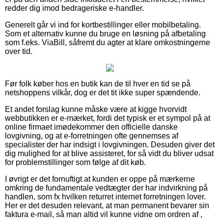
redder dig imod bedrageriske e-handler.
Generelt går vi ind for kortbestillinger eller mobilbetaling.
Som et alternativ kunne du bruge en løsning på afbetaling
som f.eks. ViaBill, såfremt du agter at klare omkostningerne
over tid.
Før folk køber hos en butik kan de til hver en tid se på
netshoppens vilkår, dog er det tit ikke super spændende.
Et andet forslag kunne måske være at kigge hvorvidt
webbutikken er e-mærket, fordi det typisk er et sympol på at
online firmaet imødekommer den officielle danske
lovgivning, og at e-forretningen ofte gennemses af
specialister der har indsigt i lovgivningen. Desuden giver det
dig mulighed for at blive assisteret, for så vidt du bliver udsat
for problemstillinger som følge af dit køb.
I øvrigt er det fornuftigt at kunden er oppe på mærkerne
omkring de fundamentale vedtægter der har indvirkning på
handlen, som fx hvilken returret internet forretningen lover.
Her er det desuden relevant, at man permanent bevarer sin
faktura e-mail, så man altid vil kunne vidne om ordren af ,