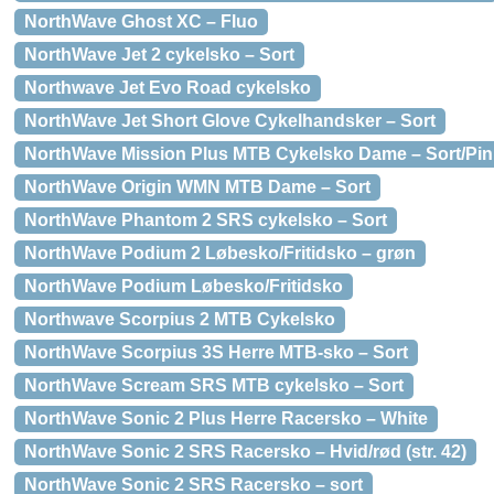
NorthWave Ghost XC – Fluo
NorthWave Jet 2 cykelsko – Sort
Northwave Jet Evo Road cykelsko
NorthWave Jet Short Glove Cykelhandsker – Sort
NorthWave Mission Plus MTB Cykelsko Dame – Sort/Pin
NorthWave Origin WMN MTB Dame – Sort
NorthWave Phantom 2 SRS cykelsko – Sort
NorthWave Podium 2 Løbesko/Fritidsko – grøn
NorthWave Podium Løbesko/Fritidsko
Northwave Scorpius 2 MTB Cykelsko
NorthWave Scorpius 3S Herre MTB-sko – Sort
NorthWave Scream SRS MTB cykelsko – Sort
NorthWave Sonic 2 Plus Herre Racersko – White
NorthWave Sonic 2 SRS Racersko – Hvid/rød (str. 42)
NorthWave Sonic 2 SRS Racersko – sort