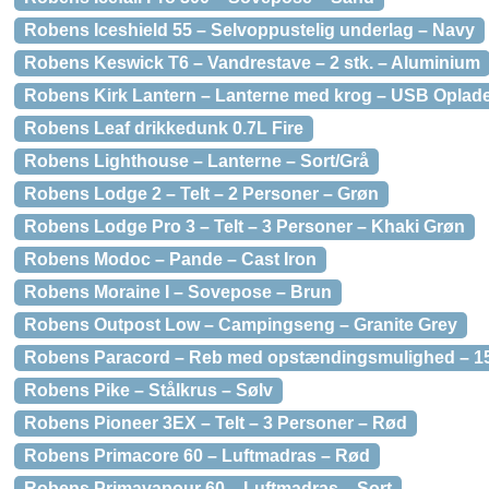
Robens Iceshield 55 – Selvoppustelig underlag – Navy
Robens Keswick T6 – Vandrestave – 2 stk. – Aluminium
Robens Kirk Lantern – Lanterne med krog – USB Oplade
Robens Leaf drikkedunk 0.7L Fire
Robens Lighthouse – Lanterne – Sort/Grå
Robens Lodge 2 – Telt – 2 Personer – Grøn
Robens Lodge Pro 3 – Telt – 3 Personer – Khaki Grøn
Robens Modoc – Pande – Cast Iron
Robens Moraine I – Sovepose – Brun
Robens Outpost Low – Campingseng – Granite Grey
Robens Paracord – Reb med opstændingsmulighed – 1
Robens Pike – Stålkrus – Sølv
Robens Pioneer 3EX – Telt – 3 Personer – Rød
Robens Primacore 60 – Luftmadras – Rød
Robens Primavapour 60 – Luftmadras – Sort