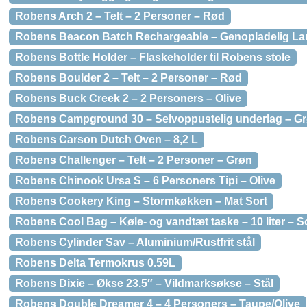
Robens Arch 2 – Telt – 2 Personer – Rød
Robens Beacon Batch Rechargeable – Genopladelig Lan
Robens Bottle Holder – Flaskeholder til Robens stole
Robens Boulder 2 – Telt – 2 Personer – Rød
Robens Buck Creek 2 – 2 Personers – Olive
Robens Campground 30 – Selvoppustelig underlag – G
Robens Carson Dutch Oven – 8,2 L
Robens Challenger – Telt – 2 Personer – Grøn
Robens Chinook Ursa S – 6 Personers Tipi – Olive
Robens Cookery King – Stormkøkken – Mat Sort
Robens Cool Bag – Køle- og vandtæt taske – 10 liter – S
Robens Cylinder Sav – Aluminium/Rustfrit stål
Robens Delta Termokrus 0.59L
Robens Dixie – Økse 23.5″ – Vildmarksøkse – Stål
Robens Double Dreamer 4 – 4 Personers – Taupe/Olive