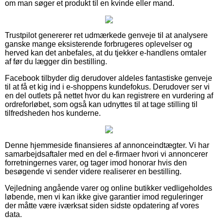
om man søger et produkt til en kvinde eller mand.
Trustpilot genererer ret udmærkede genveje til at analysere
ganske mange eksisterende forbrugeres oplevelser og
herved kan det anbefales, at du tjekker e-handlens omtaler
af før du lægger din bestilling.
Facebook tilbyder dig derudover aldeles fantastiske genveje
til at få et kig ind i e-shoppens kundefokus. Derudover ser vi
en del outlets på nettet hvor du kan registrere en vurdering af
ordreforløbet, som også kan udnyttes til at tage stilling til
tilfredsheden hos kunderne.
Denne hjemmeside finansieres af annonceindtægter. Vi har
samarbejdsaftaler med en del e-firmaer hvori vi annoncerer
forretningernes varer, og tager imod honorar hvis den
besøgende vi sender videre realiserer en bestilling.
Vejledning angående varer og online butikker vedligeholdes
løbende, men vi kan ikke give garantier imod reguleringer
der måtte være iværksat siden sidste opdatering af vores
data.