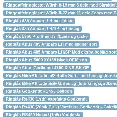
Ringgaffelnøglesæt Würth 8-19 mm 6 dele med Skraldef
Ringgaffelnøglesæt Würth 8-22 mm 11 dele Zebra med P
Ringlås 485 Amparo LH m/ slidser
Ringlås 485 Amparo LH/SP m/ beslag
Ringlås 5950 Pro Shield m/kæde og taske
Ringlås Abus 485 Amparo LH med slidser sort
Ringlås Abus 485 Amparo LH/SP Med ekstra beslag sort
Ringlås Abus 5000 XCLW black OEM sort
Ringlås Abus Godkendt 4750 X NR BK OE
Ringlås Bike Attitude m/2 Bolte Sort / med beslag (forsi
Ringlås Bike Attitude Sølv U/Beslag (forsikringsgodkend
Ringlås Godkendt RS453 Balloon
Ringlås Rs430 (1stk) Varefakta Godkendt
Ringlås Rs430 (20stk Bulk) Varefakta Godkendt – Cykell
Ringlås RS430 Naked (1stk) Varefakta