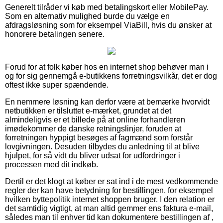
Generelt tilråder vi køb med betalingskort eller MobilePay.
Som en alternativ mulighed burde du vælge en
afdragsløsning som for eksempel ViaBill, hvis du ønsker at
honorere betalingen senere.
Forud for at folk køber hos en internet shop behøver man i
og for sig gennemgå e-butikkens forretningsvilkår, det er dog
oftest ikke super spændende.
En nemmere løsning kan derfor være at bemærke hvorvidt
netbutikken er tilsluttet e-mærket, grundet at det
almindeligvis er et billede på at online forhandleren
imødekommer de danske retningslinjer, foruden at
forretningen hyppigt besøges af fagmænd som forstår
lovgivningen. Desuden tilbydes du anledning til at blive
hjulpet, for så vidt du bliver udsat for udfordringer i
processen med dit indkøb.
Dertil er det klogt at køber er sat ind i de mest vedkommende
regler der kan have betydning for bestillingen, for eksempel
hvilken byttepolitik internet shoppen bruger. I den relation er
det samtidig vigtigt, at man altid gemmer ens faktura e-mail,
således man til enhver tid kan dokumentere bestillingen af ,