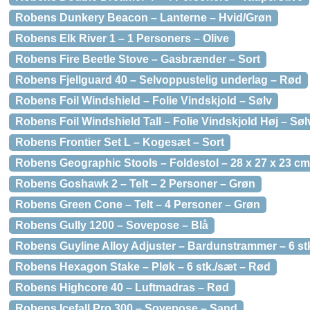
Robens Dunkery Beacon – Lanterne – Hvid/Grøn
Robens Elk River 1 – 1 Personers – Olive
Robens Fire Beetle Stove – Gasbrænder – Sort
Robens Fjellguard 40 – Selvoppustelig underlag – Rød
Robens Foil Windshield – Folie Vindskjold – Sølv
Robens Foil Windshield Tall – Folie Vindskjold Høj – Søl
Robens Frontier Set L – Kogesæt – Sort
Robens Geographic Stools – Foldestol – 28 x 27 x 23 c
Robens Goshawk 2 – Telt – 2 Personer – Grøn
Robens Green Cone – Telt – 4 Personer – Grøn
Robens Gully 1200 – Sovepose – Blå
Robens Guyline Alloy Adjuster – Bardunstrammer – 6 st
Robens Hexagon Stake – Pløk – 6 stk./sæt – Rød
Robens Highcore 40 – Luftmadras – Rød
Robens Icefall Pro 300 – Sovepose – Sand