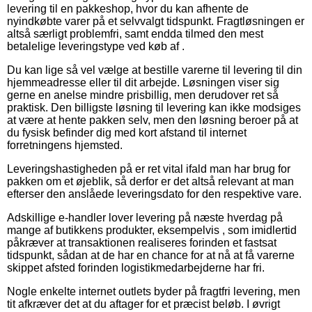
levering til en pakkeshop, hvor du kan afhente de
nyindkøbte varer på et selvvalgt tidspunkt. Fragtløsningen er
altså særligt problemfri, samt endda tilmed den mest
betalelige leveringstype ved køb af .
Du kan lige så vel vælge at bestille varerne til levering til din
hjemmeadresse eller til dit arbejde. Løsningen viser sig
gerne en anelse mindre prisbillig, men derudover ret så
praktisk. Den billigste løsning til levering kan ikke modsiges
at være at hente pakken selv, men den løsning beroer på at
du fysisk befinder dig med kort afstand til internet
forretningens hjemsted.
Leveringshastigheden på er ret vital ifald man har brug for
pakken om et øjeblik, så derfor er det altså relevant at man
efterser den anslåede leveringsdato for den respektive vare.
Adskillige e-handler lover levering på næste hverdag på
mange af butikkens produkter, eksempelvis , som imidlertid
påkræver at transaktionen realiseres forinden et fastsat
tidspunkt, sådan at de har en chance for at nå at få varerne
skippet afsted forinden logistikmedarbejderne har fri.
Nogle enkelte internet outlets byder på fragtfri levering, men
tit afkræver det at du aftager for et præcist beløb. I øvrigt