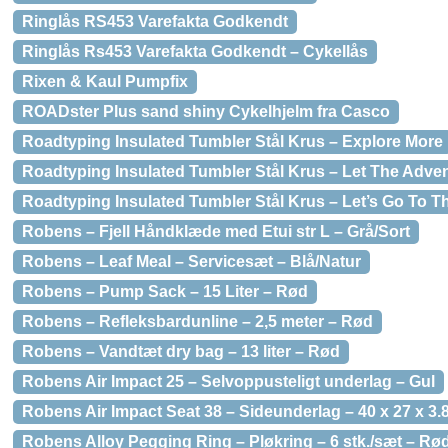
Ringlås RS453 Varefakta Godkendt
Ringlås Rs453 Varefakta Godkendt – Cykellås
Rixen & Kaul Pumpfix
ROADster Plus sand shiny Cykelhjelm fra Casco
Roadtyping Insulated Tumbler Stål Krus – Explore More
Roadtyping Insulated Tumbler Stål Krus – Let The Adve
Roadtyping Insulated Tumbler Stål Krus – Let’s Go To T
Robens – Fjell Håndklæde med Etui str L – Grå/Sort
Robens – Leaf Meal – Servicesæt – Blå/Natur
Robens – Pump Sack – 15 Liter – Rød
Robens – Refleksbardunline – 2,5 meter – Rød
Robens – Vandtæt dry bag – 13 liter – Rød
Robens Air Impact 25 – Selvoppusteligt underlag – Gul
Robens Air Impact Seat 38 – Sideunderlag – 40 x 27 x 3.
Robens Alloy Pegging Ring – Pløkring – 6 stk./sæt – Rø