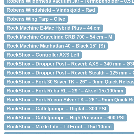
Robens Wilderness Vacuum Jar – Termobeholder – 0,5 
Robens Windshield – Vindskjold – Rød
Robens Wing Tarp – Olive
Rock Machine E-Mac Hybrid Plus – 44 cm
Rock Machine Gravelride CRB 700 – 54 cm – M
Rock Machine Manhattan 40 – Black 15″ (S)
RockShox – Controller AXS Left
RockShox – Dropper Post – Reverb AXS – 340 mm – Ø3
RockShox – Dropper Post – Reverb Stealth – 125 mm –
RockShox – Fork 30 Silver TK – 26″ – 9mm Quick Relea
RockShox – Fork Reba RL – 29″ – Aksel 15x100mm
RockShox – Fork Recon Silver TK – 26″ – 9mm Quick R
RockShox – Gaffelpumpe – Digital – 300 PSI
RockShox – Gaffelpumpe – High Pressure – 600 PSI
RockShox – Maxle Lite – Til Front – 15x110mm