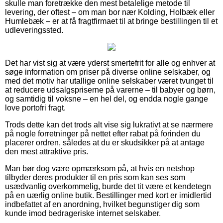
skulle man foretrække den mest betalelige metode til
levering, der oftest – om man bor nær Kolding, Holbæk eller
Humlebæk – er at få fragtfirmaet til at bringe bestillingen til et
udleveringssted.
Det har vist sig at være yderst smertefrit for alle og enhver at
søge information om priser på diverse online selskaber, og
med det motiv har utallige online selskaber været tvunget til
at reducere udsalgspriserne på varerne – til babyer og børn,
og samtidig til voksne – en hel del, og endda nogle gange
love portofri fragt.
Trods dette kan det trods alt vise sig lukrativt at se nærmere
på nogle forretninger på nettet efter rabat på forinden du
placerer ordren, således at du er skudsikker på at antage
den mest attraktive pris.
Man bør dog være opmærksom på, at hvis en netshop
tilbyder deres produkter til en pris som kan ses som
usædvanlig overkommelig, burde det tit være et kendetegn
på en uærlig online butik. Bestillinger med kort er imidlertid
indbefattet af en anordning, hvilket begunstiger dig som
kunde imod bedrageriske internet selskaber.