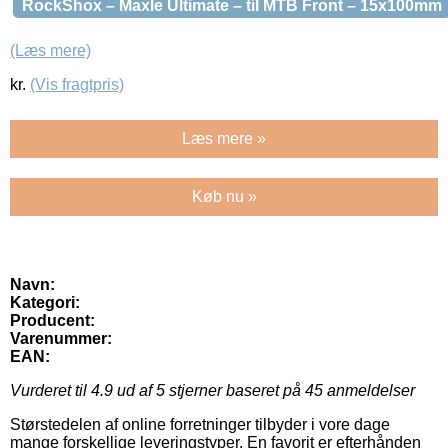
RockShox – Maxle Ultimate – til MTB Front – 15x100mm
(Læs mere)
kr.
(Vis fragtpris)
Læs mere »
Køb nu »
Navn:
Kategori:
Producent:
Varenummer:
EAN:
Vurderet til
4.9
ud af 5 stjerner baseret på
45
anmeldelser
Størstedelen af online forretninger tilbyder i vore dage
mange forskellige leveringstyper. En favorit er efterhånden