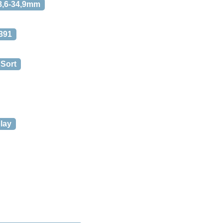
28,6-34,9mm
M391
 Sort
lay