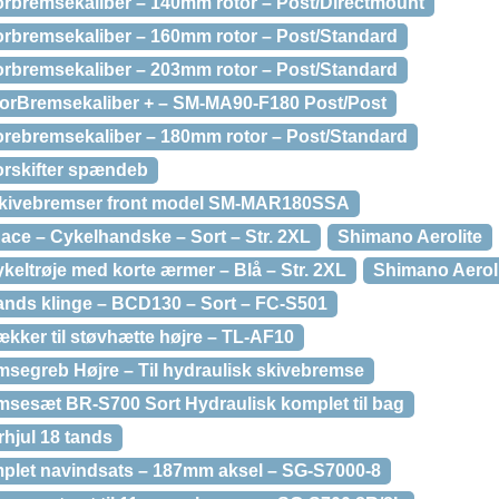
forbremsekaliber – 140mm rotor – Post/Directmount
forbremsekaliber – 160mm rotor – Post/Standard
forbremsekaliber – 203mm rotor – Post/Standard
ForBremsekaliber + – SM-MA90-F180 Post/Post
forebremsekaliber – 180mm rotor – Post/Standard
forskifter spændeb
 skivebremser front model SM-MAR180SSA
ce – Cykelhandske – Sort – Str. 2XL
Shimano Aerolite
keltrøje med korte ærmer – Blå – Str. 2XL
Shimano Aerol
tands klinge – BCD130 – Sort – FC-S501
ækker til støvhætte højre – TL-AF10
msegreb Højre – Til hydraulisk skivebremse
msesæt BR-S700 Sort Hydraulisk komplet til bag
hjul 18 tands
plet navindsats – 187mm aksel – SG-S7000-8