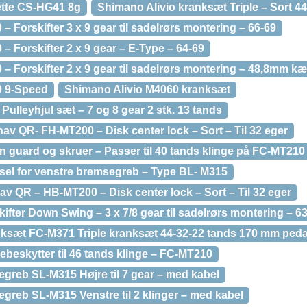
ette CS-HG41 8g
Shimano Alivio kranksæt Triple – Sort 4
– Forskifter 3 x 9 gear til sadelrørs montering – 66-69
– Forskifter 2 x 9 gear – E-Type – 64-69
– Forskifter 2 x 9 gear til sadelrørs montering – 48,8mm kæ
0 9-Speed
Shimano Alivio M4060 kranksæt
Pulleyhjul sæt – 7 og 8 gear 2 stk. 13 tands
v QR- FH-MT200 – Disk center lock – Sort – Til 32 eger
 guard og skruer – Passer til 40 tands klinge på FC-MT210
el for venstre bremsegreb – Type BL- M315
v QR – HB-MT200 – Disk center lock – Sort – Til 32 eger
ifter Down Swing – 3 x 7/8 gear til sadelrørs montering – 6
ksæt FC-M371 Triple kranksæt 44-32-22 tands 170 mm ped
beskytter til 46 tands klinge – FC-MT210
egreb SL-M315 Højre til 7 gear – med kabel
egreb SL-M315 Venstre til 2 klinger – med kabel