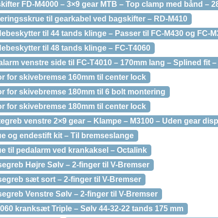
skifter FD-M4000 – 3×9 gear MTB – Top clamp med bånd – 
eringsskrue til gearkabel ved bagskifter – RD-M410
beskytter til 44 tands klinge – Passer til FC-M430 og FC-
beskytter til 48 tands klinge – FC-T4060
larm venstre side til FC-T4010 – 170mm lang – Splined fit –
r for skivebremse 160mm til center lock
r for skivebremse 180mm til 6 bolt montering
r for skivebremse 180mm til center lock
ftegreb venstre 2×9 gear – Klampe – M3100 – Uden gear disp
e og endestift kit – Til bremseslange
e til pedalarm ved krankaksel – Octalink
greb Højre Sølv – 2-finger til V-Bremser
greb sæt sort – 2-finger til V-Bremser
greb Venstre Sølv – 2-finger til V-Bremser
060 kranksæt Triple – Sølv 44-32-22 tands 175 mm