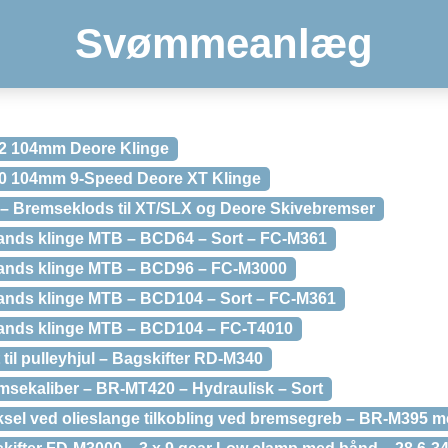
Svømmeanlæg
2 104mm Deore Klinge
0 104mm 9-Speed Deore XT Klinge
– Bremseklods til XT/SLX og Deore Skivebremser
ands klinge MTB – BCD64 – Sort – FC-M361
tands klinge MTB – BCD96 – FC-M3000
ands klinge MTB – BCD104 – Sort – FC-M361
tands klinge MTB – BCD104 – FC-T4010
til pulleyhjul – Bagskifter RD-M340
sekaliber – BR-MT420 – Hydraulisk – Sort
el ved olieslange tilkobling ved bremsegreb – BR-M395 me