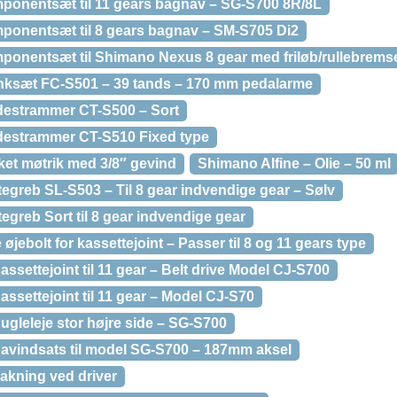
ponentsæt til 11 gears bagnav – SG-S700 8R/8L
ponentsæt til 8 gears bagnav – SM-S705 Di2
ponentsæt til Shimano Nexus 8 gear med friløb/rullebrems
anksæt FC-S501 – 39 tands – 170 mm pedalarme
destrammer CT-S500 – Sort
destrammer CT-S510 Fixed type
ket møtrik med 3/8″ gevind
Shimano Alfine – Olie – 50 ml
tegreb SL-S503 – Til 8 gear indvendige gear – Sølv
tegreb Sort til 8 gear indvendige gear
øjebolt for kassettejoint – Passer til 8 og 11 gears type
ssettejoint til 11 gear – Belt drive Model CJ-S700
assettejoint til 11 gear – Model CJ-S70
ugleleje stor højre side – SG-S700
Navindsats til model SG-S700 – 187mm aksel
akning ved driver