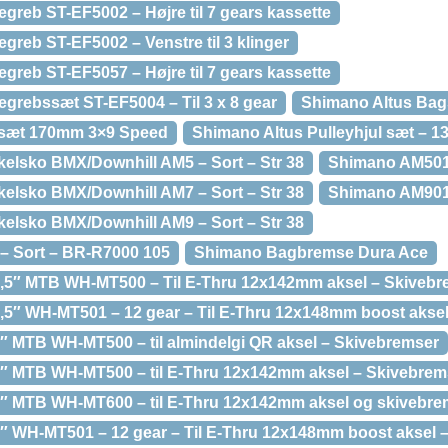
egreb ST-EF5002 – Højre til 7 gears kassette
egreb ST-EF5002 – Venstre til 3 klinger
egreb ST-EF5057 – Højre til 7 gears kassette
egrebssæt ST-EF5004 – Til 3 x 8 gear
Shimano Altus Bag
ksæt 170mm 3×9 Speed
Shimano Altus Pulleyhjul sæt – 1
elsko BMX/Downhill AM5 – Sort – Str 38
Shimano AM501
elsko BMX/Downhill AM7 – Sort – Str 38
Shimano AM90
elsko BMX/Downhill AM9 – Sort – Str 38
 Sort – BR-R7000 105
Shimano Bagbremse Dura Ace
7,5″ MTB WH-MT500 – Til E-Thru 12x142mm aksel – Skivebr
,5″ WH-MT501 – 12 gear – Til E-Thru 12x148mm boost aksel
″ MTB WH-MT500 – til almindelgi QR aksel – Skivebremser
9″ MTB WH-MT500 – til E-Thru 12x142mm aksel – Skivebrem
9″ MTB WH-MT600 – til E-Thru 12x142mm aksel og skivebr
″ WH-MT501 – 12 gear – Til E-Thru 12x148mm boost aksel –