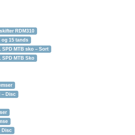
skifter RDM310
3 og 15 tands
 SPD MTB sko – Sort
1 SPD MTB Sko
emser
 – Disc
ser
emse
 Disc