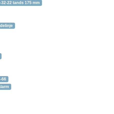
4-32-22 tands 175 mm
delinje
3-66
alarm