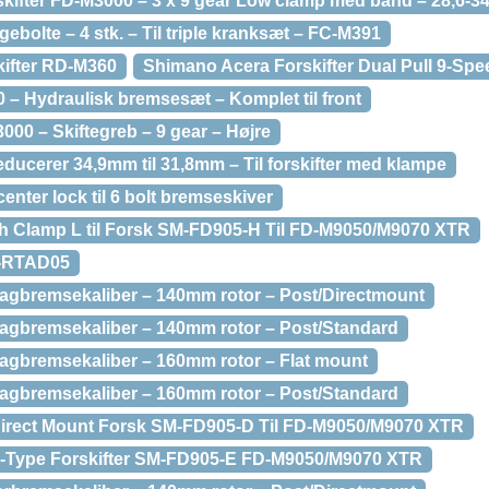
kifter FD-M3000 – 3 x 9 gear Low clamp med bånd – 28,6-3
ebolte – 4 stk. – Til triple kranksæt – FC-M391
ifter RD-M360
Shimano Acera Forskifter Dual Pull 9-Spe
– Hydraulisk bremsesæt – Komplet til front
00 – Skiftegreb – 9 gear – Højre
ducerer 34,9mm til 31,8mm – Til forskifter med klampe
enter lock til 6 bolt bremseskiver
h Clamp L til Forsk SM-FD905-H Til FD-M9050/M9070 XTR
M-RTAD05
bagbremsekaliber – 140mm rotor – Post/Directmount
bagbremsekaliber – 140mm rotor – Post/Standard
bagbremsekaliber – 160mm rotor – Flat mount
bagbremsekaliber – 160mm rotor – Post/Standard
Direct Mount Forsk SM-FD905-D Til FD-M9050/M9070 XTR
 E-Type Forskifter SM-FD905-E FD-M9050/M9070 XTR