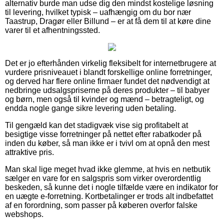
alternativ burde man udse dig den mindst kostelige løsning
til levering, hvilket typisk – uafhængig om du bor nær
Taastrup, Dragør eller Billund – er at få dem til at køre dine
varer til et afhentningssted.
Det er jo efterhånden virkelig fleksibelt for internetbrugere at
vurdere prisniveauet i blandt forskellige online forretninger,
og derved har flere online firmaer fundet det nødvendigt at
nedbringe udsalgspriserne på deres produkter – til babyer
og børn, men også til kvinder og mænd – betragteligt, og
endda nogle gange sikre levering uden betaling.
Til gengæld kan det stadigvæk vise sig profitabelt at
besigtige visse forretninger på nettet efter rabatkoder på
inden du køber, så man ikke er i tvivl om at opnå den mest
attraktive pris.
Man skal lige meget hvad ikke glemme, at hvis en netbutik
sælger en vare for en salgspris som virker overordentlig
beskeden, så kunne det i nogle tilfælde være en indikator for
en uægte e-forretning. Kortbetalinger er trods alt indbefattet
af en forordning, som passer på køberen overfor falske
webshops.