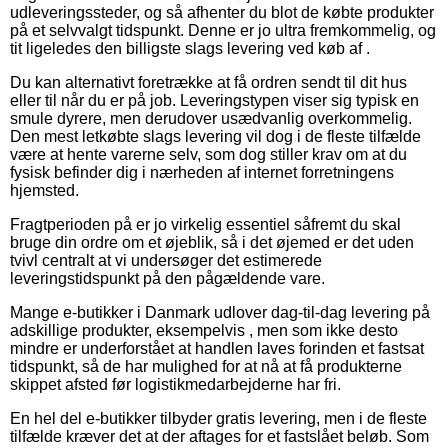
udleveringssteder, og så afhenter du blot de købte produkter
på et selvvalgt tidspunkt. Denne er jo ultra fremkommelig, og
tit ligeledes den billigste slags levering ved køb af .
Du kan alternativt foretrække at få ordren sendt til dit hus
eller til når du er på job. Leveringstypen viser sig typisk en
smule dyrere, men derudover usædvanlig overkommelig.
Den mest letkøbte slags levering vil dog i de fleste tilfælde
være at hente varerne selv, som dog stiller krav om at du
fysisk befinder dig i nærheden af internet forretningens
hjemsted.
Fragtperioden på er jo virkelig essentiel såfremt du skal
bruge din ordre om et øjeblik, så i det øjemed er det uden
tvivl centralt at vi undersøger det estimerede
leveringstidspunkt på den pågældende vare.
Mange e-butikker i Danmark udlover dag-til-dag levering på
adskillige produkter, eksempelvis , men som ikke desto
mindre er underforstået at handlen laves forinden et fastsat
tidspunkt, så de har mulighed for at nå at få produkterne
skippet afsted før logistikmedarbejderne har fri.
En hel del e-butikker tilbyder gratis levering, men i de fleste
tilfælde kræver det at der aftages for et fastslået beløb. Som