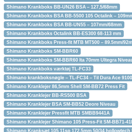
Shimano Krankboks BB-UN26 BSA – 127,5/68mm
Shimano Krankboks BSA BB-5500 105 Octalink – 109
Shimano Krankboks BSA BB-UN55 – 107mm/68mm
Shimano Krankboks Octalink BB-ES300 68-113 mm
Shimano Krankboks Press-fit MTB MT500 – 89.5mm/92
Shimano Krankboks SM-BBR60
Shimano Krankboks SM-BBR60 Ita 70mm Ultegra Nivea
Shimano Krankboks værktøj TL-FC33
Shimano krankboksnøgle – TL-FC34 – Til Dura Ace 910
Shimano Kranklejer 86,5mm Shell SM-BB72 Press Fit
Shimano Kranklejer BB-RS500 BSA
Shimano Kranklejer BSA SM-BB52 Deore Niveau
Shimano Kranklejer Pressfit MTB SMBB9441A
Shimano Kranklejer Shimano 105 Press-Fit SM-BB71-4
Shimano Kranksæt 105 11sp 172,5mm 50/34 hollowtech I