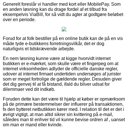
Generelt foreslår vi handler med kort eller MobilePay. Som
en anden løsning kan du drage fordel af et tilbud fra
eksempelvis ViaBill, for så vidt du agter at godtgøre beløbet
over en periode.
Forud for at folk bestiller på en online butik kan de på en vis
måde tyde e-butikkens forretningsvilkår, det er dog
naturligvis et tidskrævende arbejde.
En nem løsning kunne være at kigge hvorvidt internet
butikken er e-mærket, som skulle være et fingerpeg om at
internet virksomheden adlyder de officielle danske regler,
udover at internet firmaet undertiden undersøges af jurister
som er meget fortrolige de gældende regler. Desuden giver
det dig genvej til at få bistand, ifald du bliver udsat for
dilemmaer ved dit indkøb.
Foruden dette kan det være til hjælp at køber er opmærksom
på de primære bestemmelser der influerer på transaktionen,
fx den bytteret netbutikken kører med. I relation til det er det i
øvrigt vigtigt, at man altid sikrer sin kvittering på e-mail,
således man til enhver tid vil kunne bevise ordren af , uanset
om man er mand eller kvinde.