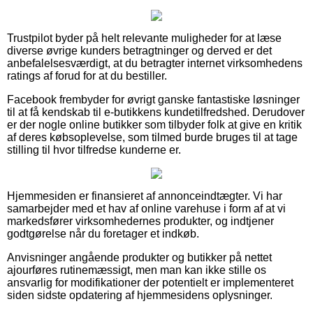
Trustpilot byder på helt relevante muligheder for at læse
diverse øvrige kunders betragtninger og derved er det
anbefalelsesværdigt, at du betragter internet virksomhedens
ratings af forud for at du bestiller.
Facebook frembyder for øvrigt ganske fantastiske løsninger
til at få kendskab til e-butikkens kundetilfredshed. Derudover
er der nogle online butikker som tilbyder folk at give en kritik
af deres købsoplevelse, som tilmed burde bruges til at tage
stilling til hvor tilfredse kunderne er.
Hjemmesiden er finansieret af annonceindtægter. Vi har
samarbejder med et hav af online varehuse i form af at vi
markedsfører virksomhedernes produkter, og indtjener
godtgørelse når du foretager et indkøb.
Anvisninger angående produkter og butikker på nettet
ajourføres rutinemæssigt, men man kan ikke stille os
ansvarlig for modifikationer der potentielt er implementeret
siden sidste opdatering af hjemmesidens oplysninger.