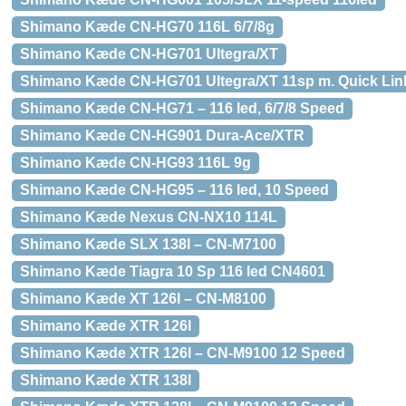
Shimano Kæde CN-HG70 116L 6/7/8g
Shimano Kæde CN-HG701 Ultegra/XT
Shimano Kæde CN-HG701 Ultegra/XT 11sp m. Quick Link
Shimano Kæde CN-HG71 – 116 led, 6/7/8 Speed
Shimano Kæde CN-HG901 Dura-Ace/XTR
Shimano Kæde CN-HG93 116L 9g
Shimano Kæde CN-HG95 – 116 led, 10 Speed
Shimano Kæde Nexus CN-NX10 114L
Shimano Kæde SLX 138l – CN-M7100
Shimano Kæde Tiagra 10 Sp 116 led CN4601
Shimano Kæde XT 126l – CN-M8100
Shimano Kæde XTR 126l
Shimano Kæde XTR 126l – CN-M9100 12 Speed
Shimano Kæde XTR 138l