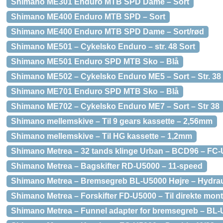
Shimano ME301 Enduro MTB SPD Dame – Sort
Shimano ME400 Enduro MTB SPD – Sort
Shimano ME400 Enduro MTB SPD Dame – Sort/rød
Shimano ME501 – Cykelsko Enduro – str. 48 Sort
Shimano ME501 Enduro SPD MTB Sko – Blå
Shimano ME502 – Cykelsko Enduro ME5 – Sort – Str. 38
Shimano ME701 Enduro SPD MTB Sko – Blå
Shimano ME702 – Cykelsko Enduro ME7 – Sort – Str 38
Shimano mellemskive – Til 9 gears kassette – 2,56mm
Shimano mellemskive – Til HG kassette – 1,2mm
Shimano Metrea – 32 tands klinge Urban – BCD96 – FC
Shimano Metrea – Bagskifter RD-U5000 – 11-speed
Shimano Metrea – Bremsegreb BL-U5000 Højre – Hydrau
Shimano Metrea – Forskifter FD-U5000 – Til direkte mon
Shimano Metrea – Funnel adapter for bremsegreb – BL