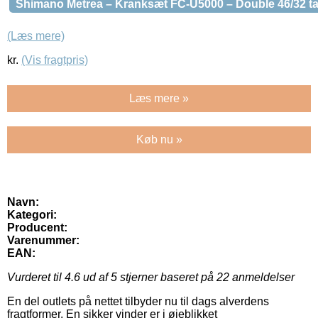
Shimano Metrea – Kranksæt FC-U5000 – Double 46/32 t
(Læs mere)
kr.
(Vis fragtpris)
Læs mere »
Køb nu »
Navn:
Kategori:
Producent:
Varenummer:
EAN:
Vurderet til
4.6
ud af 5 stjerner baseret på
22
anmeldelser
En del outlets på nettet tilbyder nu til dags alverdens
fragtformer. En sikker vinder er i øjeblikket