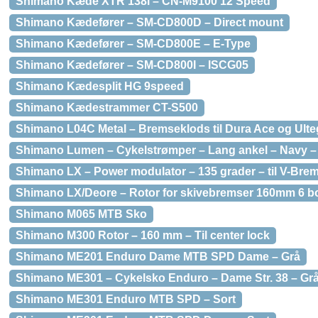
Shimano Kæde XTR 138l – CN-M9100 12 Speed
Shimano Kædefører – SM-CD800D – Direct mount
Shimano Kædefører – SM-CD800E – E-Type
Shimano Kædefører – SM-CD800I – ISCG05
Shimano Kædesplit HG 9speed
Shimano Kædestrammer CT-S500
Shimano L04C Metal – Bremseklods til Dura Ace og Ult
Shimano Lumen – Cykelstrømper – Lang ankel – Navy – S
Shimano LX – Power modulator – 135 grader – til V-Br
Shimano LX/Deore – Rotor for skivebremser 160mm 6 bo
Shimano M065 MTB Sko
Shimano M300 Rotor – 160 mm – Til center lock
Shimano ME201 Enduro Dame MTB SPD Dame – Grå
Shimano ME301 – Cykelsko Enduro – Dame Str. 38 – Gr
Shimano ME301 Enduro MTB SPD – Sort