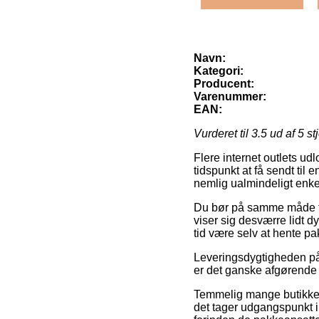
Navn:
Kategori:
Producent:
Varenummer:
EAN:
Vurderet til
3.5
ud af 5 st
Flere internet outlets u
tidspunkt at få sendt til
nemlig ualmindeligt enke
Du bør på samme måde tænk
viser sig desværre lidt dy
tid være selv at hente p
Leveringsdygtigheden på 
er det ganske afgørende 
Temmelig mange butikker 
det tager udgangspunkt i 