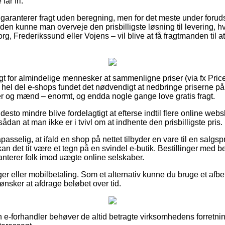
år fri.
ps garanterer fragt uden beregning, men for det meste under forud
en kunne man overveje den prisbilligste løsning til levering, hv
g, Frederikssund eller Vojens – vil blive at få fragtmanden til at
gt for almindelige mennesker at sammenligne priser (via fx Price
en hel del e-shops fundet det nødvendigt at nedbringe priserne p
inder og mænd – enormt, og endda nogle gange love gratis fragt.
desto mindre blive fordelagtigt at efterse indtil flere online webs
ådan at man ikke er i tvivl om at indhente den prisbilligste pris.
sselig, at ifald en shop på nettet tilbyder en vare til en salgsp
 det tit være et tegn på en svindel e-butik. Bestillinger med be
anterer folk imod uægte online selskaber.
nger eller mobilbetaling. Som et alternativ kunne du bruge et afbe
u ønsker at afdrage beløbet over tid.
e-forhandler behøver de altid betragte virksomhedens forretning