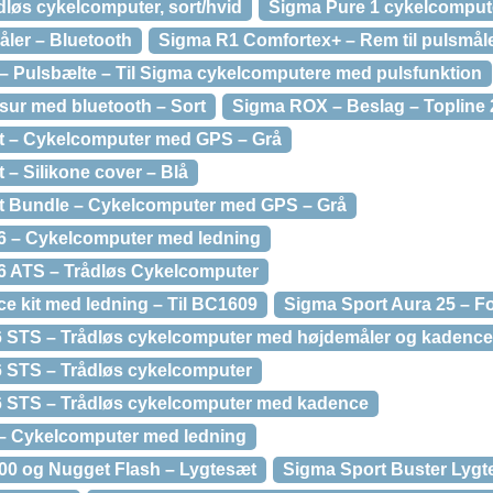
dløs cykelcomputer, sort/hvid
Sigma Pure 1 cykelcompute
ler – Bluetooth
Sigma R1 Comfortex+ – Rem til pulsmål
 – Pulsbælte – Til Sigma cykelcomputere med pulsfunktion
ur med bluetooth – Sort
Sigma ROX – Beslag – Topline
t – Cykelcomputer med GPS – Grå
– Silikone cover – Blå
t Bundle – Cykelcomputer med GPS – Grå
6 – Cykelcomputer med ledning
6 ATS – Trådløs Cykelcomputer
e kit med ledning – Til BC1609
Sigma Sport Aura 25 – Fo
 STS – Trådløs cykelcomputer med højdemåler og kadence 
 STS – Trådløs cykelcomputer
6 STS – Trådløs cykelcomputer med kadence
 – Cykelcomputer med ledning
00 og Nugget Flash – Lygtesæt
Sigma Sport Buster Lygt