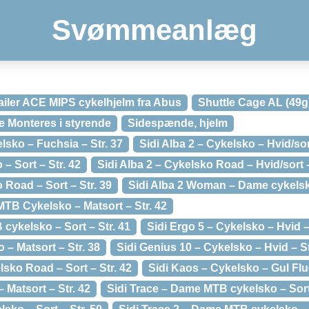
Svømmeanlæg
iler ACE MIPS cykelhjelm fra Abus
Shuttle Cage AL (49g)
de Monteres i styrende
Sidespænde, hjelm
lsko – Fuchsia – Str. 37
Sidi Alba 2 – Cykelsko – Hvid/sort
 – Sort – Str. 42
Sidi Alba 2 – Cykelsko Road – Hvid/sort –
 Road – Sort – Str. 39
Sidi Alba 2 Woman – Dame cykelsko
TB Cykelsko – Matsort – Str. 42
 cykelsko – Sort – Str. 41
Sidi Ergo 5 – Cykelsko – Hvid –
 – Matsort – Str. 38
Sidi Genius 10 – Cykelsko – Hvid – St
lsko Road – Sort – Str. 42
Sidi Kaos – Cykelsko – Gul Fluo
 Matsort – Str. 42
Sidi Trace – Dame MTB cykelsko – Sort 