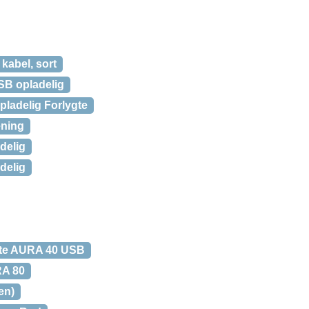
kabel, sort
SB opladelig
ladelig Forlygte
ening
delig
delig
gte AURA 40 USB
RA 80
en)