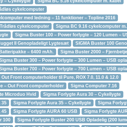
ty – Cykellygte
Sigma BC 5.16 cykelcomputer m. kabel
rådløs cykelcomputer
lcomputer med ledning – 11 funktioner – Topline 2016
 Trådløs cykelcomputer
Sigma BC 9.16 cykelcomputer m. 
ygte
Sigma Buster 100 – Power forlygte – 120 Lumen – U
ugget II Genopladeligt Lygtesæt
SIGMA Buster 100 Genop
Batteripakke – 6400 mAh.
Sigma Buster 2000 – Fjernbetj
Sigma Buster 300 – Power forlygte – 300 Lumen – USB opla
Sigma Buster 700 – Power forlygte – 700 Lumen – USB opla
– Out Front computerholder til Pure, ROX 7.0, 11.0 & 12.0
ine – Out Front computerholder
Sigma Computer 7.16
te Microduo Hvid
Sigma Forlygte Aura 30 – Cykellygte
 35
Sigma Forlygte Aura 35 – Cykellygte
Sigma Forly
 45
Sigma Forlygte AURA 60 USB
Sigma Forlygte AU
r 100
Sigma Forlygte Buster 200 USB Opladelig (200 lum