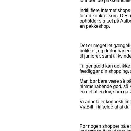
forinden de pakkeansatte f
Indtil flere internet sho
for en konkret sum. Desud
opholder sig tæt på Aalbor
en pakkeshop.
Det er meget let gængeli
butikker, og derfor har 
til juniorer, samt til kv
Til gengæld kan det ikke 
færdiggør din shopping, s
Man bør bare være så påpa
himmelråbende god, så kan
en del af en lov, som gar
Vi anbefaler kortbestilli
ViaBill, i tilfælde af at d
Før nogen shopper på en 