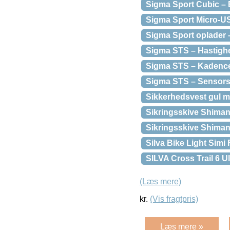
Sigma Sport Cubic – 
Sigma Sport Micro-U
Sigma Sport oplader –
Sigma STS – Hastigh
Sigma STS – Kadences
Sigma STS – Sensorsæ
Sikkerhedsvest gul m
Sikringsskive Shiman
Sikringsskive Shima
Silva Bike Light Simi
SILVA Cross Trail 6 
(Læs mere)
kr.
(Vis fragtpris)
Læs mere »