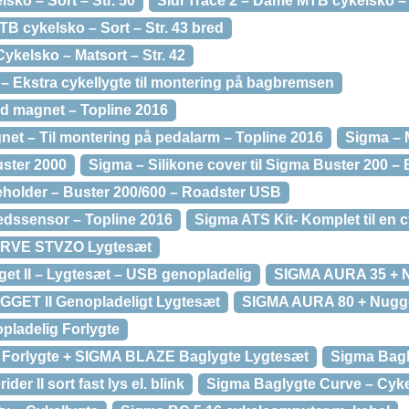
sko – Sort – Str. 50
Sidi Trace 2 – Dame MTB cykelsko – S
TB cykelsko – Sort – Str. 43 bred
Cykelsko – Matsort – Str. 42
– Ekstra cykellygte til montering på bagbremsen
d magnet – Topline 2016
t – Til montering på pedalarm – Topline 2016
Sigma – M
uster 2000
Sigma – Silikone cover til Sigma Buster 200 – 
teholder – Buster 200/600 – Roadster USB
edssensor – Topline 2016
Sigma ATS Kit- Komplet til en c
URVE STVZO Lygtesæt
et II – Lygtesæt – USB genopladelig
SIGMA AURA 35 + N
GET II Genopladeligt Lygtesæt
SIGMA AURA 80 + Nugget
ladelig Forlygte
Forlygte + SIGMA BLAZE Baglygte Lygtesæt
Sigma Bagl
er II sort fast lys el. blink
Sigma Baglygte Curve – Cyke