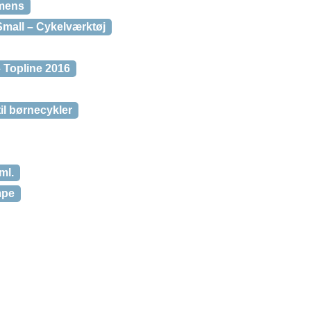
umens
Small – Cykelværktøj
 Topline 2016
til børnecykler
ml.
mpe