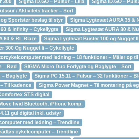
r 300
Sigma iD.GO – Pulsur – Lilla
Sigma iD.GO – Puls
ssur / Aktivitets tracker – Sort
g Sportster beslag til styr
Sigma Lygtesæt AURA 35 & N
0 & Infinity – Cykellygte
Sigma Lygtesæt AURA 80 & Nug
 80 & RL Blaze
Sigma Lygtesæt Buster 100 og Nugget II
r 300 Og Nugget Ii – Cykellygte
rcykelcomputer med ledning – 18 funktioner – Måler op til
e – Rød
SIGMA Micro Duo Forlygte og Baglygte – Sort
h – Baglygte
Sigma PC 15.11 – Pulsur – 32 funktioner – Bl
– Til kadence
Sigma Power Magnet – Til montering på eg
omfortex STS digital
Move hvid Bluetooth, iPhone komp.
11 gul digital inkl. udstyr
computer med ledning – Trendline
rådløs cykelcomputer – Trendline