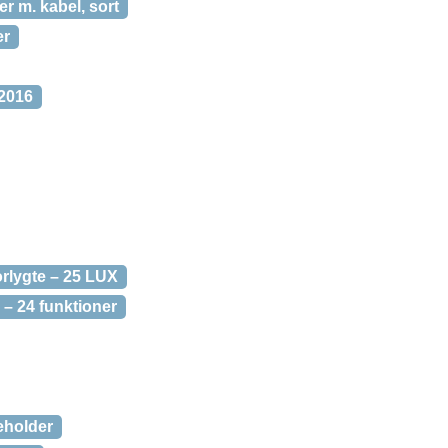
r m. kabel, sort
er
 2016
rlygte – 25 LUX
– 24 funktioner
eholder