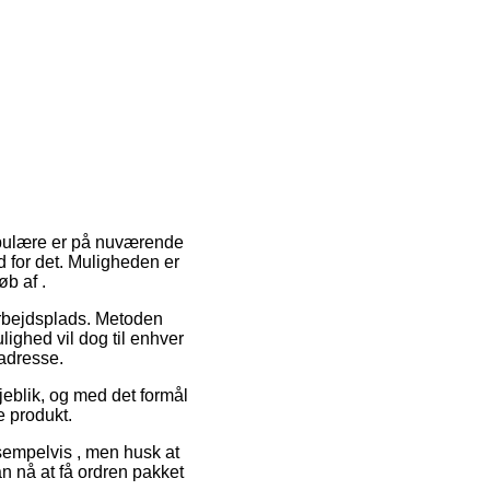
populære er på nuværende
d for det. Muligheden er
b af .
 arbejdsplads. Metoden
lighed vil dog til enhver
 adresse.
eblik, og med det formål
e produkt.
ksempelvis , men husk at
n nå at få ordren pakket