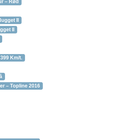
ur – Rød
ugget II
get II
 399 Km/t.
å
er – Topline 2016