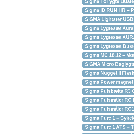
Sigma Forlygte Buste
Sigma iD.RUN HR – Pul
SIGMA Lightster USB o
Sigma Lygtesæt Aura 6
Sigma Lygtesæt AURA
Sigma Lygtesæt Buste
Sigma MC 18.12 – Moto
SIGMA Micro Baglygt
Sigma Nugget II Flas
Sigma Power magnet 
Sigma Pulsbælte R3 C
Sigma Pulsmåler RC 
Sigma Pulsmåler RC14.
Sigma Pure 1 – Cykel
Sigma Pure 1 ATS – T