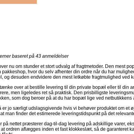
jerner baseret på
43
anmeldelser
dlover nu om stunder et stort udvalg af fragtmetoder. Den mest 
 en pakkeshop, hvor du selv afhenter din ordre når du har mulighe
l, og desuden endvidere den mest letkøbte fragtmulighed ved kø
e over at bestille levering til din private bopæl eller til din
rere, men ligeledes ret så praktisk. Den prisbilligste leveringsmu
akken, som dog beroer på at du har bopæl lige ved netbutikkens
er jo særligt udslagsgivende hvis vi behøver produktet om et øj
at man finder det estimerede leveringstidspunkt på det relevant
på nettet præsterer dag-til-dag levering på adskillige varer, e
at ordren aflægges inden et fast klokkeslæt, så de garanteret ka