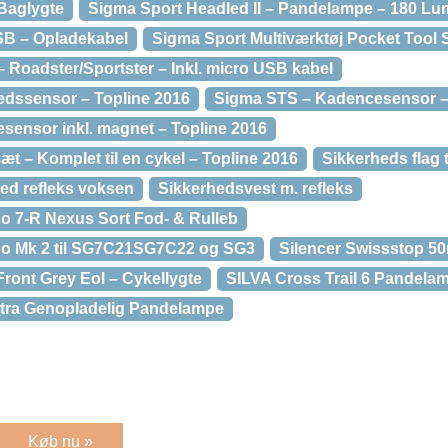
Baglygte
Sigma Sport Headled II – Pandelampe – 180 L
SB – Opladekabel
Sigma Sport Multiværktøj Pocket Tool 
 Roadster/Sportster – Inkl. micro USB kabel
edssensor – Topline 2016
Sigma STS – Kadencesensor –
ensor inkl. magnet – Topline 2016
t – Komplet til en cykel – Topline 2016
Sikkerheds flag 
ed refleks voksen
Sikkerhedsvest m. refleks
o 7-R Nexus Sort Fod- & Rulleb
no Mk 2 til SG7C21SG7C22 og SG3
Silencer Swissstop 50
 Front Grey Eol – Cykellygte
SILVA Cross Trail 6 Pandela
Ultra Genopladelig Pandelampe
Køb nu »