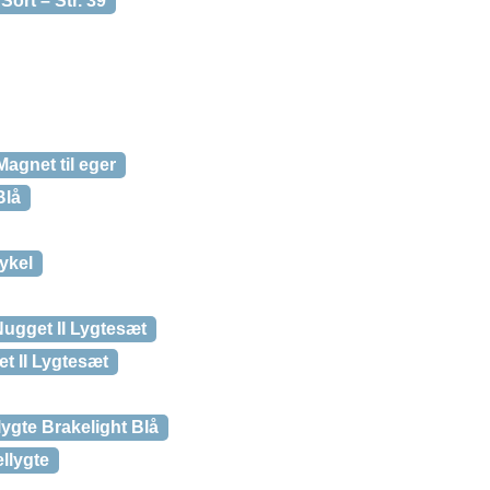
ort – Str. 39
agnet til eger
Blå
ykel
ugget II Lygtesæt
 II Lygtesæt
ygte Brakelight Blå
llygte