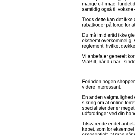
mange e-firmaer fundet d
samtidig også til voksne
Trods dette kan det ikke 
rabatkoder på forud for at
Du må imidlertid ikke gle
ekstremt overkommelig, så
reglement, hvilket dækker
Vi anbefaler generelt kor
ViaBill, når du har i sin
Forinden nogen shopper på
videre interessant.
En anden valgmulighed e
sikring om at online forr
specialister der er meget
udfordringer ved din han
Tilsvarende er det anbef
købet, som for eksempel
essesentielt, at man når 