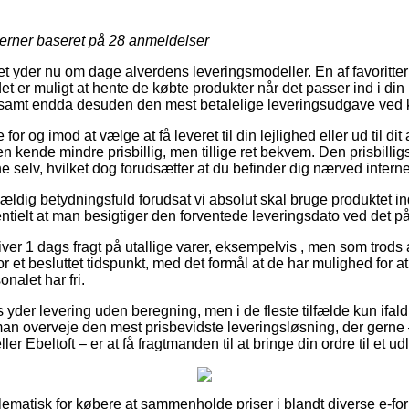
jerner baseret på
28
anmeldelser
et yder nu om dage alverdens leveringsmodeller. En af favoritt
et er muligt at hente de købte produkter når det passer ind i di
g, samt endda desuden den mest betalelige leveringsudgave ved k
r og imod at vælge at få leveret til din lejlighed eller ud til di
n kende mindre prisbillig, men tillige ret bekvem. Den prisbilli
ne selv, hvilket dog forudsætter at du befinder dig nærved intern
ldig betydningsfuld forudsat vi absolut skal bruge produktet inden
tielt at man besigtiger den forventede leveringsdato ved det 
er 1 dags fragt på utallige varer, eksempelvis , men som trods al
r et besluttet tidspunkt, med det formål at de har mulighed for at
onalet har fri.
ts yder levering uden beregning, men i de fleste tilfælde kun ifa
 man overveje den mest prisbevidste leveringsløsning, der gern
ler Ebeltoft – er at få fragtmanden til at bringe din ordre til et u
lematisk for købere at sammenholde priser i blandt diverse e-for