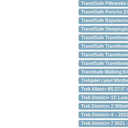
TravelSafe Pilleæske
TravelSafe Poncho Zi
TravelSafe Rejseter
TravelSafe Sleepingb
TravelSafe Traveltow
TravelSafe Traveltow
TravelSafe Traveltow
TravelSafe Traveltow
Travelsafe Walking Ki
Trehjulet cykel Winth
Trek Allant+ 8S 27.5" 
Trek District+ 1C Low
Trek District+ 2 300w
Trek District+ 4 – 202
Trek District+ 7 2021 