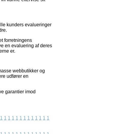
elle kunders evalueringer
dre.
et forretningens
ive en evaluering af deres
rne er.
 masse webbutikker og
ere udfører en
ve garantier imod
1
1
1
1
1
1
1
1
1
1
1
1
1