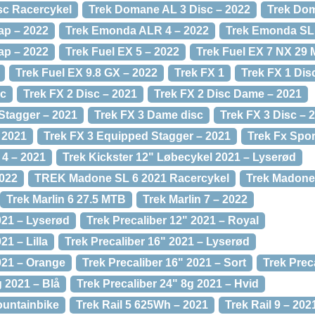
sc Racercykel
Trek Domane AL 3 Disc – 2022
Trek Dom
ap – 2022
Trek Emonda ALR 4 – 2022
Trek Emonda SL 
ap – 2022
Trek Fuel EX 5 – 2022
Trek Fuel EX 7 NX 29
Trek Fuel EX 9.8 GX – 2022
Trek FX 1
Trek FX 1 Dis
sc
Trek FX 2 Disc – 2021
Trek FX 2 Disc Dame – 2021
Stagger – 2021
Trek FX 3 Dame disc
Trek FX 3 Disc – 
 2021
Trek FX 3 Equipped Stagger – 2021
Trek Fx Spor
 4 – 2021
Trek Kickster 12" Løbecykel 2021 – Lyserød
2022
TREK Madone SL 6 2021 Racercykel
Trek Madone
Trek Marlin 6 27.5 MTB
Trek Marlin 7 – 2022
021 – Lyserød
Trek Precaliber 12" 2021 – Royal
21 – Lilla
Trek Precaliber 16" 2021 – Lyserød
021 – Orange
Trek Precaliber 16" 2021 – Sort
Trek Prec
g 2021 – Blå
Trek Precaliber 24" 8g 2021 – Hvid
ountainbike
Trek Rail 5 625Wh – 2021
Trek Rail 9 – 202