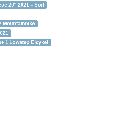
oe 20" 2021 – Sort
7 Mountainbike
2021
+ 1 Lowstep Elcykel