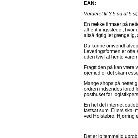
EAN:
Vurderet til
3.5
ud af 5 st
En række firmaer på nett
afhentningssteder, hvor d
altså rigtig let gængeli
Du kunne omvendt afveje fo
Leveringsformen er ofte e
uden tvivl at hente varer
Fragttiden på kan være væ
øjemed er det skam essen
Mange shops på nettet giv
ordren indsendes forud fo
posthuset før logistikpers
En hel del internet outle
fastsat sum. Ellers skal
ved Holstebro, Hjørring el
Det er jo temmelig uprob