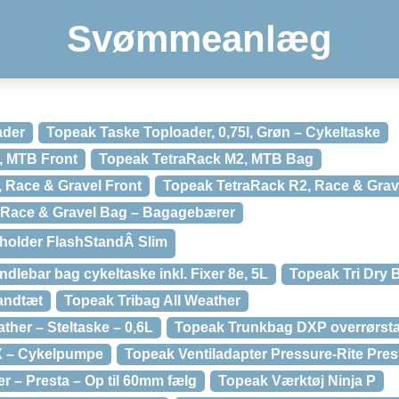
Svømmeanlæg
ader
Topeak Taske Toploader, 0,75l, Grøn – Cykeltaske
, MTB Front
Topeak TetraRack M2, MTB Bag
 Race & Gravel Front
Topeak TetraRack R2, Race & Grav
, Race & Gravel Bag – Bagagebærer
older FlashStandÂ Slim
lebar bag cykeltaske inkl. Fixer 8e, 5L
Topeak Tri Dry B
andtæt
Topeak Tribag All Weather
ther – Steltaske – 0,6L
Topeak Trunkbag DXP overrørst
X – Cykelpumpe
Topeak Ventiladapter Pressure-Rite Pres
r – Presta – Op til 60mm fælg
Topeak Værktøj Ninja P