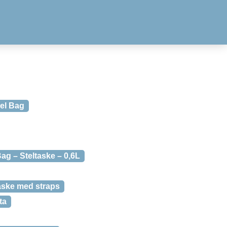
el Bag
ag – Steltaske – 0,6L
aske med straps
ta