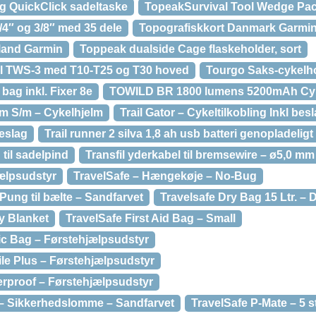
 QuickClick sadeltaske
TopeakSurvival Tool Wedge Pack
4″ og 3/8″ med 35 dele
Topografiskkort Danmark Garmin
land Garmin
Toppeak dualside Cage flaskeholder, sort
ol TWS-3 med T10-T25 og T30 hoved
Tourgo Saks-cykelh
ag inkl. Fixer 8e
TOWILD BR 1800 lumens 5200mAh Cyk
cm S/m – Cykelhjelm
Trail Gator – Cykeltilkobling Inkl bes
beslag
Trail runner 2 silva 1,8 ah usb batteri genopladeligt
il sadelpind
Transfil yderkabel til bremsewire – ø5,0 mm
jælpsudstyr
TravelSafe – Hængekøje – No-Bug
 Pung til bælte – Sandfarvet
Travelsafe Dry Bag 15 Ltr. –
y Blanket
TravelSafe First Aid Bag – Small
ic Bag – Førstehjælpsudstyr
ile Plus – Førstehjælpsudstyr
erproof – Førstehjælpsudstyr
 – Sikkerhedslomme – Sandfarvet
TravelSafe P-Mate – 5 s