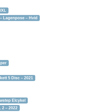
L/XL
 – Lagenpose – Hvid
pper
kett 5 Disc – 2021
wstep Elcykel
 2 – 2022