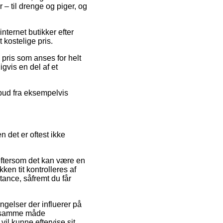
– til drenge og piger, og
nternet butikker efter
 kostelige pris.
 pris som anses for helt
gvis en del af et
lbud fra eksempelvis
 det er oftest ikke
ftersom det kan være en
ken tit kontrolleres af
stance, såfremt du får
gelser der influerer på
på samme måde
il kunne eftervise sit