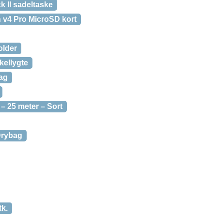
 II sadeltaske
 v4 Pro MicroSD kort
older
ellygte
lag
 – 25 meter – Sort
 Drybag
tk.