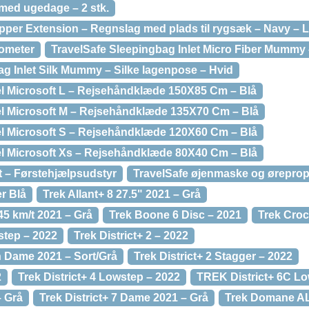
 med ugedage – 2 stk.
pper Extension – Regnslag med plads til rygsæk – Navy – 
mometer
TravelSafe Sleepingbag Inlet Micro Fiber Mummy
ag Inlet Silk Mummy – Silke lagenpose – Hvid
el Microsoft L – Rejsehåndklæde 150X85 Cm – Blå
el Microsoft M – Rejsehåndklæde 135X70 Cm – Blå
el Microsoft S – Rejsehåndklæde 120X60 Cm – Blå
el Microsoft Xs – Rejsehåndklæde 80X40 Cm – Blå
t – Førstehjælpsudstyr
TravelSafe øjenmaske og ørepro
er Blå
Trek Allant+ 8 27.5" 2021 – Grå
45 km/t 2021 – Grå
Trek Boone 6 Disc – 2021
Trek Croc
step – 2022
Trek District+ 2 – 2022
h Dame 2021 – Sort/Grå
Trek District+ 2 Stagger – 2022
2
Trek District+ 4 Lowstep – 2022
TREK District+ 6C Lo
– Grå
Trek District+ 7 Dame 2021 – Grå
Trek Domane AL