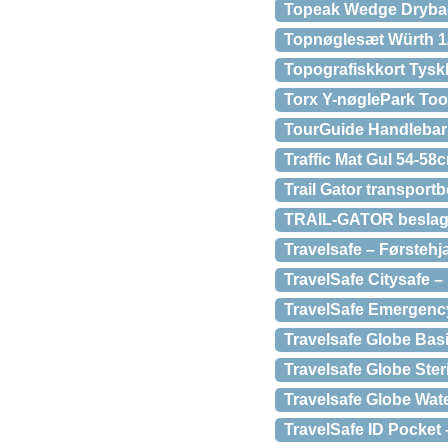
Topeak Wedge Drybag
Topnøglesæt Würth 1/
Topografiskkort Tysk
Torx Y-nøglePark To
TourGuide Handlebar b
Traffic Mat Gul 54-58
Trail Gator transport
TRAIL-GATOR beslag t
Travelsafe – Førsteh
TravelSafe Citysafe –
TravelSafe Emergenc
Travelsafe Globe Bas
Travelsafe Globe Ster
Travelsafe Globe Wat
TravelSafe ID Pocket