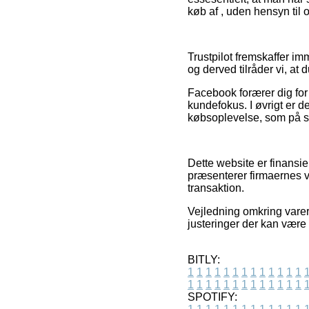
køb af , uden hensyn til 
Trustpilot fremskaffer im
og derved tilråder vi, at
Facebook forærer dig for 
kundefokus. I øvrigt er d
købsoplevelse, som på s
Dette website er finansi
præsenterer firmaernes v
transaktion.
Vejledning omkring varer
justeringer der kan være
BITLY:
1
1
1
1
1
1
1
1
1
1
1
1
1
1
1
1
1
1
1
1
1
1
1
1
1
1
SPOTIFY: