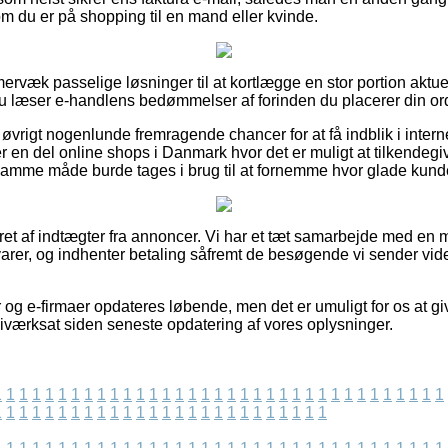
om du er på shopping til en mand eller kvinde.
mervæk passelige løsninger til at kortlægge en stor portion aktu
 du læser e-handlens bedømmelser af forinden du placerer din or
øvrigt nogenlunde fremragende chancer for at få indblik i intern
er en del online shops i Danmark hvor det er muligt at tilkendeg
amme måde burde tages i brug til at fornemme hvor glade kunde
eret af indtægter fra annoncer. Vi har et tæt samarbejde med en
arer, og indhenter betaling såfremt de besøgende vi sender vid
 og e-firmaer opdateres løbende, men det er umuligt for os at gi
 iværksat siden seneste opdatering af vores oplysninger.
1
1
1
1
1
1
1
1
1
1
1
1
1
1
1
1
1
1
1
1
1
1
1
1
1
1
1
1
1
1
1
1
1
1
1
1
1
1
1
1
1
1
1
1
1
1
1
1
1
1
1
1
1
1
1
1
1
1
1
1
1