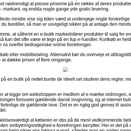
et nødvendigt at presse priserne på en række af deres produkter 
 – markant, og endda nogle gange yde gratis levering.
desto mindre vise sig tiden værd at undersøge nogle forskellige i
 du bestiller, så man er usvigeligt sikker på at antage den mindst
mme, at såfremt en e-butik markedsfører produkter til salg for en
 kan det ofte være et tegn på en fup e-handler. Kortkøb er heldi
 os overfor bedrageriske online forretninger.
tkøb eller mobilbetaling. Alternativt bør du overveje et afdragsti
de at dække prisen af flere omgange.
 en butik på nettet burde de ideelt set studere dens regler, men
r at kigge om webshoppen er medlem af e-mærke ordningen, e
etningen forsvarer gældende dansk lovgivning, og at internet butik
 fortrolige de gældende love. Det er en rigtig god genvej til assi
del.
alelsesværdigt at køberen er obs på de mest vedkommende betin
 den ombytningsrettighed e-forretningen benytter. Her er det 
som helst sikrer ens faktura e-mail, således man en anden gang v