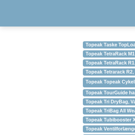
Topeak Taske TopLo
Topeak TetraRack M1
Topeak TetraRack R1,
Topeak Tetrarack R2
Topeak Topeak Cykelh
Topeak TourGuide hand
Topeak Tri DryBag, V
Topeak TriBag All Wea
Topeak Tubibooster 
Topeak Ventilforlænge