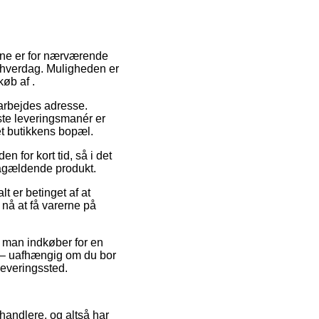
erne er for nærværende
n hverdag. Muligheden er
øb af .
t arbejdes adresse.
gste leveringsmanér er
et butikkens bopæl.
 for kort tid, så i det
pågældende produkt.
t er betinget af at
 nå at få varerne på
ld man indkøber for en
e – uafhængig om du bor
dleveringssted.
handlere, og altså har