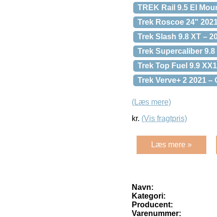
TREK Rail 9.5 El Mou
Trek Roscoe 24" 2021
Trek Slash 9.8 XT – 2
Trek Supercaliber 9.8
Trek Top Fuel 9.9 XX
Trek Verve+ 2 2021 – 
(Læs mere)
kr.
(Vis fragtpris)
Læs mere »
Navn:
Kategori:
Producent:
Varenummer: