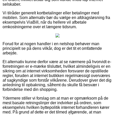
selskaber.
Vi tilråder generelt kortbetalinger eller betalinger med
mobilen. Som alternativ bør du vælge en afdragsløsning fra
eksempelvis ViaBill, når du hellere vil afbetale
omkostningerne over et længere tidsrum.
Forud for at nogen handler i en netshop behøver man
principielt se på dens vilkår, dog er det tit et omfattende
arbejde.
Et alternativ kunne derfor være at se nærmere på hvorvidt e-
forretningen er e-mærke tilsluttet, hvilket almindeligvis er en
sikring om at internet virksomheden forsvarer de opstillede
regler, foruden at internet butikken regelmæssigt overværes
af sagkyndige som forstår vilkårene. Derudover giver det dig
anledning til opbakning, såfremt du skulle få besvær i
forbindelse med din shopping.
Ydermere stiller vi forslag om at man er opmærksom på de
mest basale retningslinjer der indvirker på ordren, som
eksempelvis hvilken byttepolitik internet forhandleren kører
med. På grund af dette er det tilmed afgørende, at man