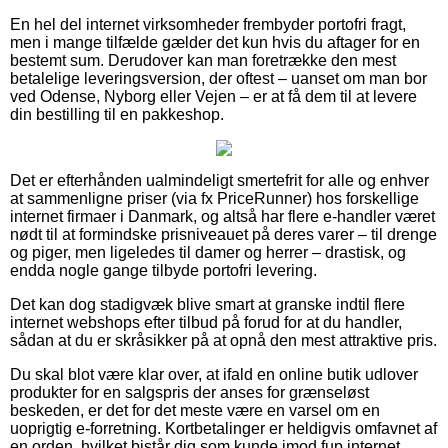
En hel del internet virksomheder frembyder portofri fragt,
men i mange tilfælde gælder det kun hvis du aftager for en
bestemt sum. Derudover kan man foretrække den mest
betalelige leveringsversion, der oftest – uanset om man bor
ved Odense, Nyborg eller Vejen – er at få dem til at levere
din bestilling til en pakkeshop.
Det er efterhånden ualmindeligt smertefrit for alle og enhver
at sammenligne priser (via fx PriceRunner) hos forskellige
internet firmaer i Danmark, og altså har flere e-handler været
nødt til at formindske prisniveauet på deres varer – til drenge
og piger, men ligeledes til damer og herrer – drastisk, og
endda nogle gange tilbyde portofri levering.
Det kan dog stadigvæk blive smart at granske indtil flere
internet webshops efter tilbud på forud for at du handler,
sådan at du er skråsikker på at opnå den mest attraktive pris.
Du skal blot være klar over, at ifald en online butik udlover
produkter for en salgspris der anses for grænseløst
beskeden, er det for det meste være en varsel om en
uoprigtig e-forretning. Kortbetalinger er heldigvis omfavnet af
en orden, hvilket bistår dig som kunde imod fup internet