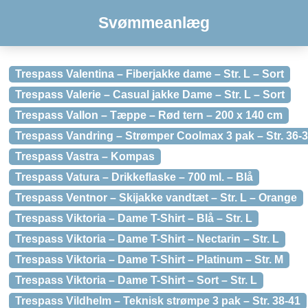
Svømmeanlæg
Trespass Valentina – Fiberjakke dame – Str. L – Sort
Trespass Valerie – Casual jakke Dame – Str. L – Sort
Trespass Vallon – Tæppe – Rød tern – 200 x 140 cm
Trespass Vandring – Strømper Coolmax 3 pak – Str. 36-3
Trespass Vastra – Kompas
Trespass Vatura – Drikkeflaske – 700 ml. – Blå
Trespass Ventnor – Skijakke vandtæt – Str. L – Orange
Trespass Viktoria – Dame T-Shirt – Blå – Str. L
Trespass Viktoria – Dame T-Shirt – Nectarin – Str. L
Trespass Viktoria – Dame T-Shirt – Platinum – Str. M
Trespass Viktoria – Dame T-Shirt – Sort – Str. L
Trespass Vildhelm – Teknisk strømpe 3 pak – Str. 38-41