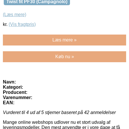
Twist fit PF30 (Campagnolo)
(Læs mere)
kr.
(Vis fragtpris)
Læs mere »
Køb nu »
Navn:
Kategori:
Producent:
Varenummer:
EAN:
Vurderet til
4
ud af 5 stjerner baseret på
42
anmeldelser
Mange online webshops udlover nu et stort udvalg af
leveringsmodeller. Den mest anvendte er i vore dage at få