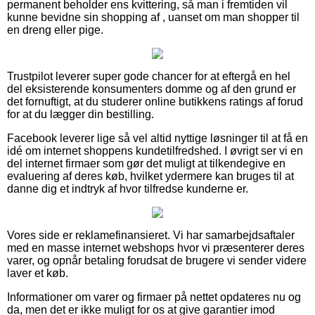
permanent beholder ens kvittering, så man i fremtiden vil
kunne bevidne sin shopping af , uanset om man shopper til
en dreng eller pige.
Trustpilot leverer super gode chancer for at eftergå en hel
del eksisterende konsumenters domme og af den grund er
det fornuftigt, at du studerer online butikkens ratings af forud
for at du lægger din bestilling.
Facebook leverer lige så vel altid nyttige løsninger til at få en
idé om internet shoppens kundetilfredshed. I øvrigt ser vi en
del internet firmaer som gør det muligt at tilkendegive en
evaluering af deres køb, hvilket ydermere kan bruges til at
danne dig et indtryk af hvor tilfredse kunderne er.
Vores side er reklamefinansieret. Vi har samarbejdsaftaler
med en masse internet webshops hvor vi præsenterer deres
varer, og opnår betaling forudsat de brugere vi sender videre
laver et køb.
Informationer om varer og firmaer på nettet opdateres nu og
da, men det er ikke muligt for os at give garantier imod