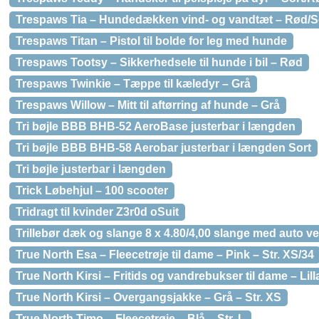
Trespaws Tia – Hundedækken vind- og vandtæt – Rød/Sor
Trespaws Titan – Pistol til bolde for leg med hunde
Trespaws Tootsy – Sikkerhedsele til hunde i bil – Rød
Trespaws Twinkie – Tæppe til kæledyr – Grå
Trespaws Willow – Mitt til aftørring af hunde – Grå
Tri bøjle BBB BHB-52 AeroBase justerbar i længden
Tri bøjle BBB BHB-58 Aerobar justerbar i længden Sort
Tri bøjle justerbar i længden
Trick Løbehjul – 100 scooter
Tridragt til kvinder Z3r0d oSuit
Trillebør dæk og slange 8 x 4.80/4,00 slange med auto ve
True North Esa – Fleecetrøje til dame – Pink – Str. XS/34
True North Kirsi – Fritids og vandrebukser til dame – Lilla
True North Kirsi – Overgangsjakke – Grå – Str. XS
True North Timo – Fleecetrøje – Blå – Str. L