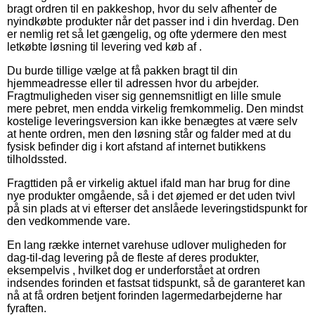
bragt ordren til en pakkeshop, hvor du selv afhenter de
nyindkøbte produkter når det passer ind i din hverdag. Den
er nemlig ret så let gængelig, og ofte ydermere den mest
letkøbte løsning til levering ved køb af .
Du burde tillige vælge at få pakken bragt til din
hjemmeadresse eller til adressen hvor du arbejder.
Fragtmuligheden viser sig gennemsnitligt en lille smule
mere pebret, men endda virkelig fremkommelig. Den mindst
kostelige leveringsversion kan ikke benægtes at være selv
at hente ordren, men den løsning står og falder med at du
fysisk befinder dig i kort afstand af internet butikkens
tilholdssted.
Fragttiden på er virkelig aktuel ifald man har brug for dine
nye produkter omgående, så i det øjemed er det uden tvivl
på sin plads at vi efterser det anslåede leveringstidspunkt for
den vedkommende vare.
En lang række internet varehuse udlover muligheden for
dag-til-dag levering på de fleste af deres produkter,
eksempelvis , hvilket dog er underforstået at ordren
indsendes forinden et fastsat tidspunkt, så de garanteret kan
nå at få ordren betjent forinden lagermedarbejderne har
fyraften.