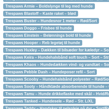
Trespaws Armie – Boldslynge til leg med hunde
Trespaws Blastoff – Kaste raket – blød
Trespaws Buster – Hundesnor 1 meter – Rød/Sort
Trespaws Doggo – Frisbee til hunde
Trespaws Einstein – Belønnings bold til hunde
Trespaws Hooper – Reb legetøj til hunde
Trespaws Huxley – Dækken til bilsæder for kæledyr – So
Trespaws Keira – Hundehalsbånd soft touch – Sort – Str
Trespaws Khaos – Hundedækken vind- og vandtæt – Sort
Trespaws Pebble Dash – Hundeposer refil – Sort
Trespaws Scooby – Hundehalsbånd polyester – Rød/Sort
Trespaws Sooty – Håndklæde absorberende til hunde –
Trespaws Tamu – Hunde drikkeflaske med skål – Hvid/
Trespaws Tanked – Hundesele – Rød – Str. L/XL
Trespaws Teddy – Handsker til pelspleje på dyr – Sort/R