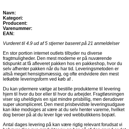
Navn:
Kategori:
Producent:
Varenummer:
EAN:
Vurderet til
4.9
ud af 5 stjerner baseret på
21
anmeldelser
En stor portion internet outlets tilbyder nu diverse
fragtmuligheder. Den mest moderne er på nuværende
tidspunkt at få afleveret pakken hos en pakkeshop, hvor du
selv afhenter pakken når du har tid. Leveringsmetoden er
altså meget hensigtsmæssig, og ofte endvidere den mest
letkøbte leveringsform ved køb af .
Du kan ydermere vælge at bestille produkterne til levering
hjem til hvor du bor eller til hvor du arbejder. Fragtløsningen
viser sig uheldigvis en sjat mindre prisbillig, men derudover
super ukompliceret. Den mest prisbevidste leveringsudgave
kan ikke modsiges at være at du selv henter varerne, hvilket
dog beroer på at du lever lige ved webbutikkens bopæl.
Antal dages levering på kan være rigtig relevant forudsat vi