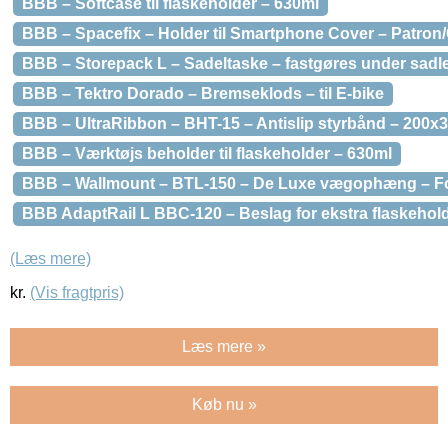
BBB – Softcase til flaskeholder – 630ml
BBB – Spacefix – Holder til Smartphone Cover – Patron
BBB – Storepack L – Sadeltaske – fastgøres under sadle
BBB – Tektro Dorado – Bremseklods – til E-bike
BBB – UltraRibbon – BHT-15 – Antislip styrbånd – 200x
BBB – Værktøjs beholder til flaskeholder – 630ml
BBB – Wallmount – BTL-150 – De Luxe vægophæng – Fol
BBB AdaptRail L BBC-120 – Beslag for ekstra flaskehold
(Læs mere)
kr.
(Vis fragtpris)
Læs mere »
Køb nu »