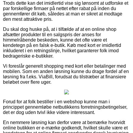
Trods dette kan det imidlertid vise sig lønsomt at udforske et
par forskellige firmaer på nettet efter rabat på inden du
gennemfører dit køb, således at man er sikret at modtage
den mest attraktive pris.
Du skal dog huske på, at i tilfælde af at en online shop
afsætter produkter til en salgspris der anses for
himmelråbende beskeden, kunne det ofte være et
kendetegn på en falsk e-butik. Køb med kort er imidlertid
inkluderet i en retningslinje, hvilket garanterer folk imod
bedrageriske e-butikker.
Vi foreslår generelt shopping med kort eller betalinger med
mobilen. Som en anden løsning kunne du drage fordel af en
løsning fra f.eks. ViaBill, forudsat du tilstræber at finansiere
beløbet over flere uger.
Forud for at folk bestiller i en webshop kunne man i
princippet gennemløbe netbutikkens forretningsbetingelser,
det er dog uden tvivl ikke videre interessant.
En nemmere løsning kan derfor være at bemærke hvorvidt
online butikken er e-mærke godkendt, hvilket skulle være et