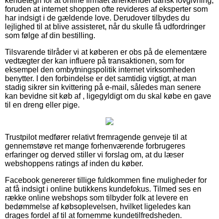
kendetegn for at online firmaet anerkender dansk lovgivning,
foruden at internet shoppen ofte revideres af eksperter som
har indsigt i de gældende love. Derudover tilbydes du
lejlighed til at blive assisteret, når du skulle få udfordringer
som følge af din bestilling.
Tilsvarende tilråder vi at køberen er obs på de elementære
vedtægter der kan influere på transaktionen, som for
eksempel den ombytningspolitik internet virksomheden
benytter. I den forbindelse er det samtidig vigtigt, at man
stadig sikrer sin kvittering på e-mail, således man senere
kan bevidne sit køb af , ligegyldigt om du skal købe en gave
til en dreng eller pige.
Trustpilot medfører relativt fremragende genveje til at
gennemstøve ret mange forhenværende forbrugeres
erfaringer og derved stiller vi forslag om, at du læser
webshoppens ratings af inden du køber.
Facebook genererer tillige fuldkommen fine muligheder for
at få indsigt i online butikkens kundefokus. Tilmed ses en
række online webshops som tilbyder folk at levere en
bedømmelse af købsoplevelsen, hvilket ligeledes kan
drages fordel af til at fornemme kundetilfredsheden.