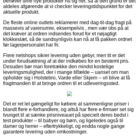
behøver dine nye produkter nu og her, så af den grund er det
aldeles afgørende at vi checker leveringstidspunktet for det
aktuelle produkt.
De fleste online outlets reklamerer med dag-til-dag fragt på
massevis af varenumre, eksempelvis , men vær obs på at
det kræver at ordren indsendes forud for et nøjagtigt
klokkeslæt, så de sandsynligvis kan nå at få pakken ordnet
før lagerpersonalet har fri.
Flere netshops sikrer levering uden gebyr, men tit er det
under forudsætning af at der indkøbes for en bestemt pris.
Desuden bør man foretrække den mindst kostelige
leveringsmulighed, der i mange tilfælde – uanset om man
opholder sig i Holstebro, Varde eller Skjern – vil blive at få
fragtmanden til at bringe ordren til et udleveringssted.
Det er ret let gængeligt for købere at sammenligne priser i
blandt flere e-forhandlere, og altså har flere e-firmaer set sig
tvunget til at sænke prisniveauet på specielt deres bedst i
test produkter – til babyer og børn, og ligeledes også til
damer og herrer – eftertrykkeligt, og endda nogle gange
garantere levering uden omkostninger.