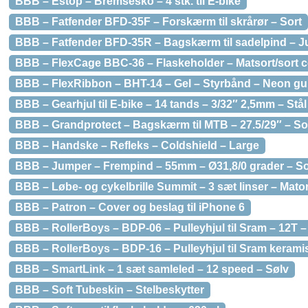
BBB – Estop – Bremsesko – 4 stk. til E-bike
BBB – Fatfender BFD-35F – Forskærm til skrårør – Sort
BBB – Fatfender BFD-35R – Bagskærm til sadelpind – Ju
BBB – FlexCage BBC-36 – Flaskeholder – Matsort/sort 
BBB – FlexRibbon – BHT-14 – Gel – Styrbånd – Neon gu
BBB – Gearhjul til E-bike – 14 tands – 3/32″ 2,5mm – Stål
BBB – Grandprotect – Bagskærm til MTB – 27.5/29″ – So
BBB – Handske – Refleks – Coldshield – Large
BBB – Jumper – Frempind – 55mm – Ø31,8/0 grader – So
BBB – Løbe- og cykelbrille Summit – 3 sæt linser – Mat
BBB – Patron – Cover og beslag til iPhone 6
BBB – RollerBoys – BDP-06 – Pulleyhjul til Sram – 12T –
BBB – RollerBoys – BDP-16 – Pulleyhjul til Sram keramisk
BBB – SmartLink – 1 sæt samleled – 12 speed – Sølv
BBB – Soft Tubeskin – Stelbeskytter