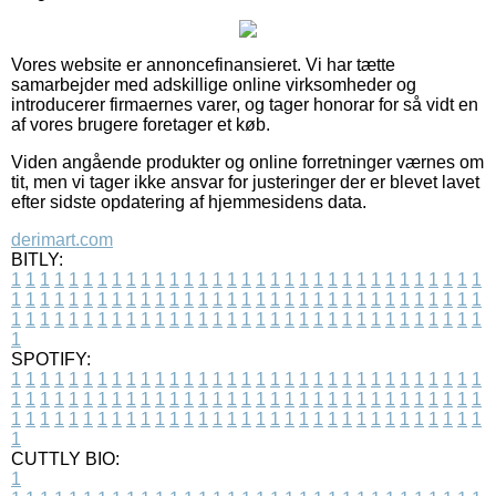
Vores website er annoncefinansieret. Vi har tætte
samarbejder med adskillige online virksomheder og
introducerer firmaernes varer, og tager honorar for så vidt en
af vores brugere foretager et køb.
Viden angående produkter og online forretninger værnes om
tit, men vi tager ikke ansvar for justeringer der er blevet lavet
efter sidste opdatering af hjemmesidens data.
derimart.com
BITLY:
1
1
1
1
1
1
1
1
1
1
1
1
1
1
1
1
1
1
1
1
1
1
1
1
1
1
1
1
1
1
1
1
1
1
1
1
1
1
1
1
1
1
1
1
1
1
1
1
1
1
1
1
1
1
1
1
1
1
1
1
1
1
1
1
1
1
1
1
1
1
1
1
1
1
1
1
1
1
1
1
1
1
1
1
1
1
1
1
1
1
1
1
1
1
1
1
1
1
1
1
SPOTIFY:
1
1
1
1
1
1
1
1
1
1
1
1
1
1
1
1
1
1
1
1
1
1
1
1
1
1
1
1
1
1
1
1
1
1
1
1
1
1
1
1
1
1
1
1
1
1
1
1
1
1
1
1
1
1
1
1
1
1
1
1
1
1
1
1
1
1
1
1
1
1
1
1
1
1
1
1
1
1
1
1
1
1
1
1
1
1
1
1
1
1
1
1
1
1
1
1
1
1
1
1
CUTTLY BIO:
1