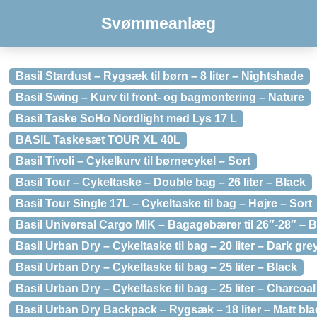
Svømmeanlæg
Basil Stardust – Rygsæk til børn – 8 liter – Nightshade
Basil Swing – Kurv til front- og bagmontering – Nature
Basil Taske SoHo Nordlight med Lys 17 L
BASIL Taskesæt TOUR XL 40L
Basil Tivoli – Cykelkurv til børnecykel – Sort
Basil Tour – Cykeltaske – Double bag – 26 liter – Black
Basil Tour Single 17L – Cykeltaske til bag – Højre – Sort
Basil Universal Cargo MIK – Bagagebærer til 26″-28″ – 
Basil Urban Dry – Cykeltaske til bag – 20 liter – Dark gre
Basil Urban Dry – Cykeltaske til bag – 25 liter – Black
Basil Urban Dry – Cykeltaske til bag – 25 liter – Charcoa
Basil Urban Dry Backpack – Rygsæk – 18 liter – Matt bla