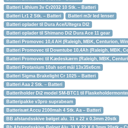
Batteri Lithium 3v Cr2032 10 Stk. – Batteri
Batteri Lr1 2 Stk. – Batteri
Batteri m3r led lenser
Batteri oplader til Dura Ace/Ultegra DI2
Batteri oplader til Shimano Di2 Dura Ace 11 gear
Batteri Promovec 10,4 AH (Raleigh, MBK, Centurion, Wint
Batteri Promovec til Downtube 10,4Ah (Raleigh, MBK, Cen
Batteri Promovec til Kædeskærm (Raleigh, MBK, Centurio
Batteri Protanium 10ah sort mål 13x35x6cm
Batteri Sigma Brakelight Cr 1025 – Batteri
Batteri Aaa 2 Stk. – Batteri
Batteriholder Di2 model SM-BTC1 til Flaskeholdermonter
Batteripakke v3pro suprabeam
Batterisæt Accu 2100mah 4 Stk. Aa – Batteri
BB afstandsskive bølget alu. 31 x 22 x 0.3mm 20stk
Bb Afstandsskive Bølget Alu. 31 X 22 X 0.3mm 20stk – C