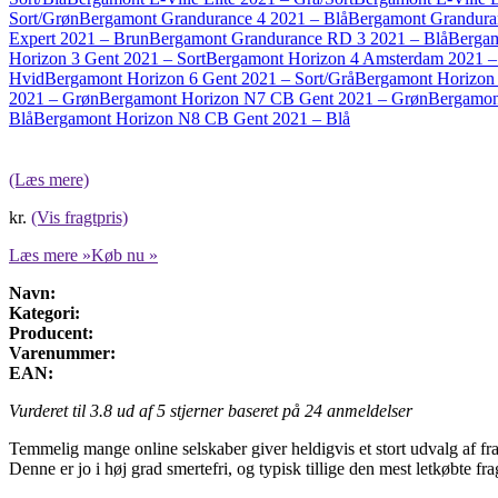
Sort/Grøn
Bergamont Grandurance 4 2021 – Blå
Bergamont Grandura
Expert 2021 – Brun
Bergamont Grandurance RD 3 2021 – Blå
Bergam
Horizon 3 Gent 2021 – Sort
Bergamont Horizon 4 Amsterdam 2021 –
Hvid
Bergamont Horizon 6 Gent 2021 – Sort/Grå
Bergamont Horizon
2021 – Grøn
Bergamont Horizon N7 CB Gent 2021 – Grøn
Bergamon
Blå
Bergamont Horizon N8 CB Gent 2021 – Blå
(Læs mere)
kr.
(Vis fragtpris)
Læs mere »
Køb nu »
Navn:
Kategori:
Producent:
Varenummer:
EAN:
Vurderet til
3.8
ud af 5 stjerner baseret på
24
anmeldelser
Temmelig mange online selskaber giver heldigvis et stort udvalg af frag
Denne er jo i høj grad smertefri, og typisk tillige den mest letkøbte fr