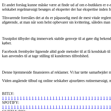
Et andet forslag kunne måske være at finde ud af om e-butikken er e-m
selskabet regelmæssigt besøges af eksperter der har ekspertise inden f
Tilsvarende foreslåes det at du er påpasselig med de mest vitale regle
afgørende, at man når som helst opbevarer sin kvittering, således man 
Trustpilot tilbyder dig immervæk stabile genveje til at gøre dig beke
køber.
Facebook frembyder lignende altid gode metoder til at få kendskab ti
kan anvendes til at tage stilling til kundernes tilfredshed.
Denne hjemmeside finansieres af reklamer. Vi har tætte samarbejder me
Viden angående tilbud og online selskaber ajourføres rutinemæssigt, me
BITLY:
1
1
1
1
1
1
1
1
1
1
1
1
1
1
1
1
1
1
1
1
1
1
1
1
1
1
1
1
1
1
1
1
1
1
1
1
1
SPOTIFY:
1
1
1
1
1
1
1
1
1
1
1
1
1
1
1
1
1
1
1
1
1
1
1
1
1
1
1
1
1
1
1
1
1
1
1
1
1