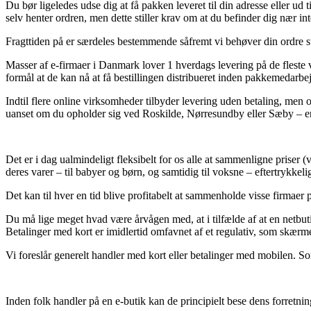
Du bør ligeledes udse dig at få pakken leveret til din adresse eller ud 
selv henter ordren, men dette stiller krav om at du befinder dig nær in
Fragttiden på er særdeles bestemmende såfremt vi behøver din ordre str
Masser af e-firmaer i Danmark lover 1 hverdags levering på de fleste 
formål at de kan nå at få bestillingen distribueret inden pakkemedarbej
Indtil flere online virksomheder tilbyder levering uden betaling, men o
uanset om du opholder sig ved Roskilde, Nørresundby eller Sæby – er a
Det er i dag ualmindeligt fleksibelt for os alle at sammenligne priser 
deres varer – til babyer og børn, og samtidig til voksne – eftertrykk
Det kan til hver en tid blive profitabelt at sammenholde visse firmaer p
Du må lige meget hvad være årvågen med, at i tilfælde af at en netbuti
Betalinger med kort er imidlertid omfavnet af et regulativ, som skær
Vi foreslår generelt handler med kort eller betalinger med mobilen. Som 
Inden folk handler på en e-butik kan de principielt bese dens forretni