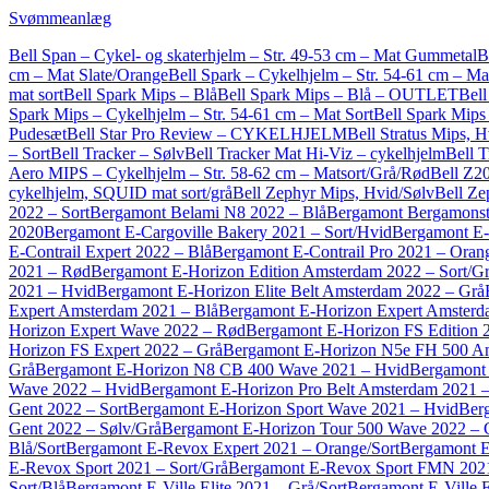
Svømmeanlæg
Bell Span – Cykel- og skaterhjelm – Str. 49-53 cm – Mat Gummetal
B
cm – Mat Slate/Orange
Bell Spark – Cykelhjelm – Str. 54-61 cm – Ma
mat sort
Bell Spark Mips – Blå
Bell Spark Mips – Blå – OUTLET
Bell
Spark Mips – Cykelhjelm – Str. 54-61 cm – Mat Sort
Bell Spark Mip
Pudesæt
Bell Star Pro Review – CYKELHJELM
Bell Stratus Mips, H
– Sort
Bell Tracker – Sølv
Bell Tracker Mat Hi-Viz – cykelhjelm
Bell T
Aero MIPS – Cykelhjelm – Str. 58-62 cm – Matsort/Grå/Rød
Bell Z2
cykelhjelm, SQUID mat sort/grå
Bell Zephyr Mips, Hvid/Sølv
Bell Ze
2022 – Sort
Bergamont Belami N8 2022 – Blå
Bergamont Bergamonst
2020
Bergamont E-Cargoville Bakery 2021 – Sort/Hvid
Bergamont E-
E-Contrail Expert 2022 – Blå
Bergamont E-Contrail Pro 2021 – Oran
2021 – Rød
Bergamont E-Horizon Edition Amsterdam 2022 – Sort/G
2021 – Hvid
Bergamont E-Horizon Elite Belt Amsterdam 2022 – Grå
Expert Amsterdam 2021 – Blå
Bergamont E-Horizon Expert Amsterd
Horizon Expert Wave 2022 – Rød
Bergamont E-Horizon FS Edition 2
Horizon FS Expert 2022 – Grå
Bergamont E-Horizon N5e FH 500 Am
Grå
Bergamont E-Horizon N8 CB 400 Wave 2021 – Hvid
Bergamont
Wave 2022 – Hvid
Bergamont E-Horizon Pro Belt Amsterdam 2021 –
Gent 2022 – Sort
Bergamont E-Horizon Sport Wave 2021 – Hvid
Ber
Gent 2022 – Sølv/Grå
Bergamont E-Horizon Tour 500 Wave 2022 – 
Blå/Sort
Bergamont E-Revox Expert 2021 – Orange/Sort
Bergamont E
E-Revox Sport 2021 – Sort/Grå
Bergamont E-Revox Sport FMN 2021 
Sort/Blå
Bergamont E-Ville Elite 2021 – Grå/Sort
Bergamont E-Ville E