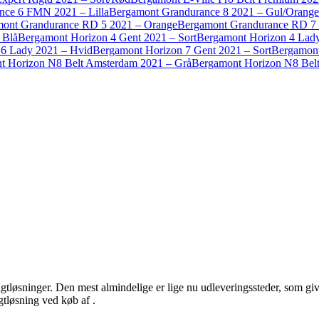
nce 6 FMN 2021 – Lilla
Bergamont Grandurance 8 2021 – Gul/Orange
ont Grandurance RD 5 2021 – Orange
Bergamont Grandurance RD 7 
 Blå
Bergamont Horizon 4 Gent 2021 – Sort
Bergamont Horizon 4 Lady
 6 Lady 2021 – Hvid
Bergamont Horizon 7 Gent 2021 – Sort
Bergamont
t Horizon N8 Belt Amsterdam 2021 – Grå
Bergamont Horizon N8 Belt
tløsninger. Den mest almindelige er lige nu udleveringssteder, som giver 
agtløsning ved køb af .