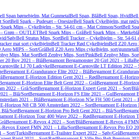
ell Span børnehjelm, Mat Gunmetal
Bell Span, Blå
Bell Span, Hvid
Bell
t Sort
Bell Spark – Pudesæt – Onesize
Bell Spark Cykelhjelm, mat rød/s
 Spark Mips – Cykelhjelm – Str. 54-61 cm – Mat Crimson/Sort
Bell Sp
s – Grøn – OUTLET
Bell Spark Mips – Grå
Bell Spark Mips – Mørkebl
vid/Sølv
Bell Stratus Mips, Sort
Bell Tracker – Cykelhjelm – Str. 54-61
racker mat sort cykelhjelm
Bell Tracker Rød Cykelhjelm
Bell Z20 Aero 
0 Aero MIPS – Sort/Grå
Bell Z20 Aero Mips cykelhjelm, sort/gunmetal
B
phyr Mips, Mat Sort
Bell Zephyr Mips, Sort/Pink
Bell Zephyr Mips, So
er 20 Boy 2021 – Blå
Bergamont Bergamonster 20 Girl 2021 – Lilla
Be
cargoville LJ 70 Ladcykel
Bergamont E-Cargoville LT Edition 2022 – 
ge
Bergamont E-Grandurance Elite 2022 – Blå
Bergamont E-Granduranc
rå
Bergamont E-Horizon Edition Gent 2021 – Rød
Bergamont E-Horizon
Bergamont E-Horizon Elite Belt Gent 2022 – Grå
Bergamont E-Horizon 
am 2022 – Grå/Sort
Bergamont E-Horizon Expert Gent 2021 – Sort/Blå
021 – Blå/Sort
Bergamont E-Horizon FS Elite 2021 – Gul
Bergamont E
sterdam 2021 – Blå
Bergamont E-Horizon N5e FH 500 Gent 2021 – 
 E-Horizon N8 CB 500 Amsterdam 2022 – Sort
Bergamont E-Horizon 
 Blå/Sort
Bergamont E-Horizon Pro Belt Gent 2021 – Blå/Sort
Bergamo
gamont E-Horizon Tour 400 Wave 2022 – Rød
Bergamont E-Horizon T
Grå
Bergamont E-Revox 4 2021 – Sort/Blå
Bergamont E-Revox 4 FMN 
-Revox Expert FMN 2021 – Lilla/Sort
Bergamont E-Revox Pro EQ 202
– Sort/Turkis
Bergamont E-Trailster Expert 2022 – Sølv/Grå
Bergamont
xpert Rigid 2021 – Sort/Rød
Bergamont E-Ville Pro Belt Premium 202