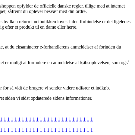
ppen opfylder de officielle danske regler, tillige med at internet
ulpet, såfremt du oplever besvær med din ordre.
hvilken returret netbutikken lover. I den forbindelse er det ligeledes
 efter et produkt til en dame eller herre.
ke, at du eksaminerer e-forhandlerens anmeldelser af forinden du
det er muligt at formulere en anmeldelse af købsoplevelsen, som også
for så vidt de brugere vi sender videre udfører et indkøb.
t siden vi sidst opdaterede sidens informationer.
1
1
1
1
1
1
1
1
1
1
1
1
1
1
1
1
1
1
1
1
1
1
1
1
1
1
1
1
1
1
1
1
1
1
1
1
1
1
1
1
1
1
1
1
1
1
1
1
1
1
1
1