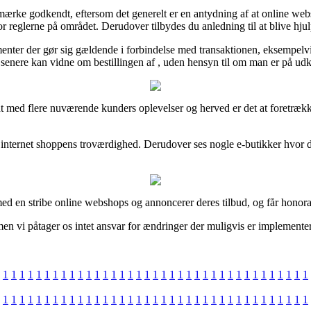
ærke godkendt, eftersom det generelt er en antydning af at online websho
or reglerne på området. Derudover tilbydes du anledning til at blive hj
menter der gør sig gældende i forbindelse med transaktionen, eksempelvis 
senere kan vidne om bestillingen af , uden hensyn til om man er på udkig
ndt med flere nuværende kunders oplevelser og herved er det at foretræk
l internet shoppens troværdighed. Derudover ses nogle e-butikker hvor 
d en stribe online webshops og annoncerer deres tilbud, og får honorar 
n vi påtager os intet ansvar for ændringer der muligvis er implementere
1
1
1
1
1
1
1
1
1
1
1
1
1
1
1
1
1
1
1
1
1
1
1
1
1
1
1
1
1
1
1
1
1
1
1
1
1
1
1
1
1
1
1
1
1
1
1
1
1
1
1
1
1
1
1
1
1
1
1
1
1
1
1
1
1
1
1
1
1
1
1
1
1
1