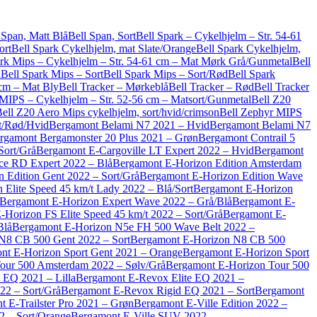
 Span, Matt Blå
Bell Span, Sort
Bell Spark – Cykelhjelm – Str. 54-61
ort
Bell Spark Cykelhjelm, mat Slate/Orange
Bell Spark Cykelhjelm,
ark Mips – Cykelhjelm – Str. 54-61 cm – Mat Mørk Grå/Gunmetal
Bell
å
Bell Spark Mips – Sort
Bell Spark Mips – Sort/Rød
Bell Spark
 cm – Mat Bly
Bell Tracker – Mørkeblå
Bell Tracker – Rød
Bell Tracker
MIPS – Cykelhjelm – Str. 52-56 cm – Matsort/Gunmetal
Bell Z20
ell Z20 Aero Mips cykelhjelm, sort/hvid/crimson
Bell Zephyr MIPS
rt/Rød/Hvid
Bergamont Belami N7 2021 – Hvid
Bergamont Belami N7
rgamont Bergamonster 20 Plus 2021 – Grøn
Bergamont Contrail 5
Sort/Grå
Bergamont E-Cargoville LT Expert 2022 – Hvid
Bergamont
e RD Expert 2022 – Blå
Bergamont E-Horizon Edition Amsterdam
 Edition Gent 2022 – Sort/Grå
Bergamont E-Horizon Edition Wave
Elite Speed 45 km/t Lady 2022 – Blå/Sort
Bergamont E-Horizon
Bergamont E-Horizon Expert Wave 2022 – Grå/Blå
Bergamont E-
-Horizon FS Elite Speed 45 km/t 2022 – Sort/Grå
Bergamont E-
Blå
Bergamont E-Horizon N5e FH 500 Wave Belt 2022 –
N8 CB 500 Gent 2022 – Sort
Bergamont E-Horizon N8 CB 500
nt E-Horizon Sport Gent 2021 – Orange
Bergamont E-Horizon Sport
our 500 Amsterdam 2022 – Sølv/Grå
Bergamont E-Horizon Tour 500
EQ 2021 – Lilla
Bergamont E-Revox Elite EQ 2021 –
2 – Sort/Grå
Bergamont E-Revox Rigid EQ 2021 – Sort
Bergamont
 E-Trailster Pro 2021 – Grøn
Bergamont E-Ville Edition 2022 –
2 – Sort/Orange
Bergamont E-Ville SUV 2022 –