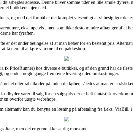
til dit arbejdes adresse. Denne bliver somme tider en lille smule dyrere,
ternet butikkens hjemsted.
aks, og med det formål er det komplet væsentligt at vi besigtiger det e
varenumre, eksempelvis , men som ikke desto mindre afhænger af at best
derne har fyraften.
fte er det under betingelse af at man køber for en bestemt pris. Alterna
t få dem til at køre varerne til en pakkeshop.
(via fx PriceRunner) hos diverse e-butikker, og af den grund har de fleste
eligt, og endda nogle gange frembyde levering uden omkostninger.
å nettet efter rabatkoder på inden du køber, således at man er skråsikker
k udbyder varer til salg for en salgspris der er helt fantastisk overkom
mer en overfor uægte webshops.
alternativ kan du benytte en løsning på afbetaling fra f.eks. ViaBill, i 
ngsaftale, men det er gerne ikke særlig morsomt.