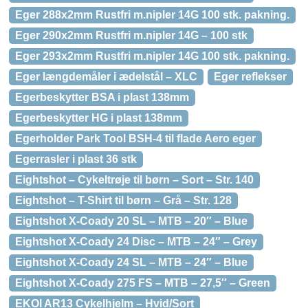
Eger 288x2mm Rustfri m.nipler 14G 100 stk. pakning.
Eger 290x2mm Rustfri m.nipler 14G – 100 stk
Eger 293x2mm Rustfri m.nipler 14G 100 stk. pakning.
Eger længdemåler i ædelstål – XLC
Eger reflekser
Egerbeskytter BSA i plast 138mm
Egerbeskytter HG i plast 138mm
Egerholder Park Tool BSH-4 til flade Aero eger
Egerrasler i plast 36 stk
Eightshot – Cykeltrøje til børn – Sort – Str. 140
Eightshot – T-Shirt til børn – Grå – Str. 128
Eightshot X-Coady 20 SL – MTB – 20″ – Blue
Eightshot X-Coady 24 Disc – MTB – 24″ – Grey
Eightshot X-Coady 24 SL – MTB – 24″ – Blue
Eightshot X-Coady 275 FS – MTB – 27,5″ – Green
EKOI AR13 Cykelhjelm – Hvid/Sort