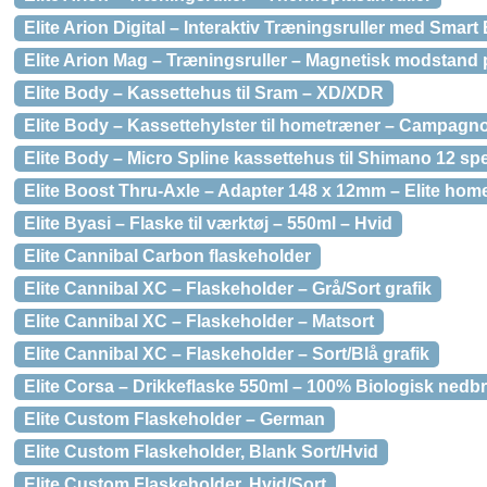
Elite Arion Digital – Interaktiv Træningsruller med Smart
Elite Arion Mag – Træningsruller – Magnetisk modstand 
Elite Body – Kassettehus til Sram – XD/XDR
Elite Body – Kassettehylster til hometræner – Campagnol
Elite Body – Micro Spline kassettehus til Shimano 12 sp
Elite Boost Thru-Axle – Adapter 148 x 12mm – Elite hom
Elite Byasi – Flaske til værktøj – 550ml – Hvid
Elite Cannibal Carbon flaskeholder
Elite Cannibal XC – Flaskeholder – Grå/Sort grafik
Elite Cannibal XC – Flaskeholder – Matsort
Elite Cannibal XC – Flaskeholder – Sort/Blå grafik
Elite Corsa – Drikkeflaske 550ml – 100% Biologisk nedbr
Elite Custom Flaskeholder – German
Elite Custom Flaskeholder, Blank Sort/Hvid
Elite Custom Flaskeholder, Hvid/Sort