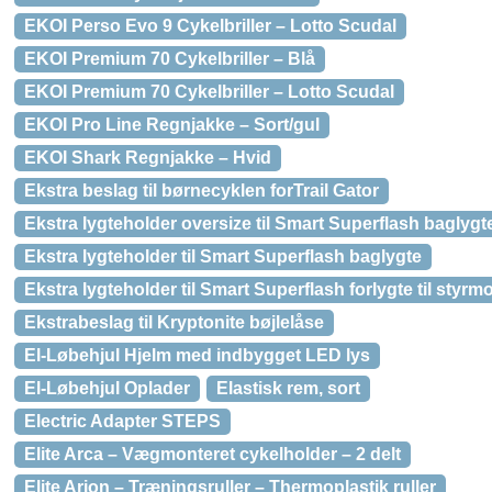
EKOI Perso Evo 9 Cykelbriller – Lotto Scudal
EKOI Premium 70 Cykelbriller – Blå
EKOI Premium 70 Cykelbriller – Lotto Scudal
EKOI Pro Line Regnjakke – Sort/gul
EKOI Shark Regnjakke – Hvid
Ekstra beslag til børnecyklen forTrail Gator
Ekstra lygteholder oversize til Smart Superflash baglygt
Ekstra lygteholder til Smart Superflash baglygte
Ekstra lygteholder til Smart Superflash forlygte til styrm
Ekstrabeslag til Kryptonite bøjlelåse
El-Løbehjul Hjelm med indbygget LED lys
El-Løbehjul Oplader
Elastisk rem, sort
Electric Adapter STEPS
Elite Arca – Vægmonteret cykelholder – 2 delt
Elite Arion – Træningsruller – Thermoplastik ruller