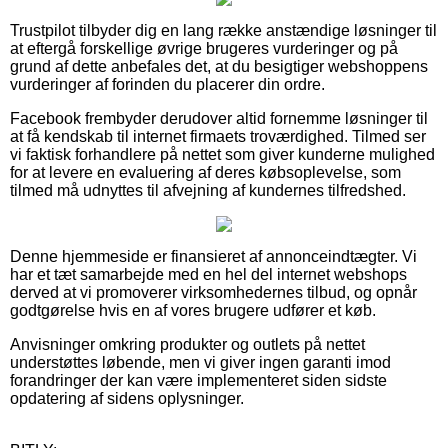
Trustpilot tilbyder dig en lang række anstændige løsninger til
at eftergå forskellige øvrige brugeres vurderinger og på
grund af dette anbefales det, at du besigtiger webshoppens
vurderinger af forinden du placerer din ordre.
Facebook frembyder derudover altid fornemme løsninger til
at få kendskab til internet firmaets troværdighed. Tilmed ser
vi faktisk forhandlere på nettet som giver kunderne mulighed
for at levere en evaluering af deres købsoplevelse, som
tilmed må udnyttes til afvejning af kundernes tilfredshed.
Denne hjemmeside er finansieret af annonceindtægter. Vi
har et tæt samarbejde med en hel del internet webshops
derved at vi promoverer virksomhedernes tilbud, og opnår
godtgørelse hvis en af vores brugere udfører et køb.
Anvisninger omkring produkter og outlets på nettet
understøttes løbende, men vi giver ingen garanti imod
forandringer der kan være implementeret siden sidste
opdatering af sidens oplysninger.