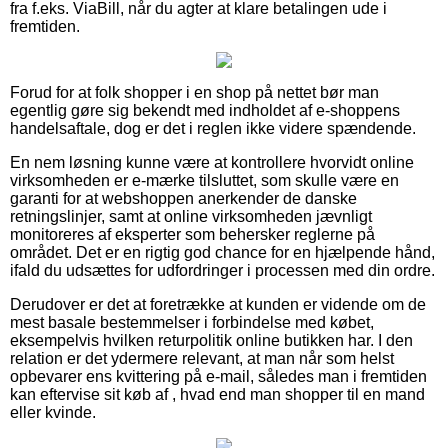
fra f.eks. ViaBill, når du agter at klare betalingen ude i
fremtiden.
Forud for at folk shopper i en shop på nettet bør man
egentlig gøre sig bekendt med indholdet af e-shoppens
handelsaftale, dog er det i reglen ikke videre spændende.
En nem løsning kunne være at kontrollere hvorvidt online
virksomheden er e-mærke tilsluttet, som skulle være en
garanti for at webshoppen anerkender de danske
retningslinjer, samt at online virksomheden jævnligt
monitoreres af eksperter som behersker reglerne på
området. Det er en rigtig god chance for en hjælpende hånd,
ifald du udsættes for udfordringer i processen med din ordre.
Derudover er det at foretrække at kunden er vidende om de
mest basale bestemmelser i forbindelse med købet,
eksempelvis hvilken returpolitik online butikken har. I den
relation er det ydermere relevant, at man når som helst
opbevarer ens kvittering på e-mail, således man i fremtiden
kan eftervise sit køb af , hvad end man shopper til en mand
eller kvinde.