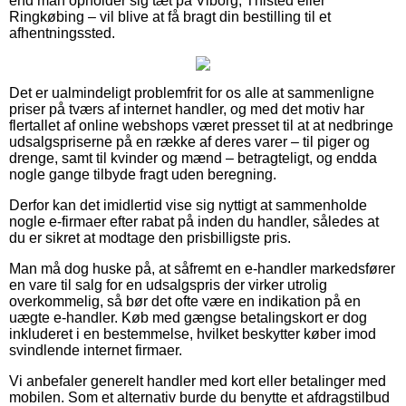
end man opholder sig tæt på Viborg, Thisted eller
Ringkøbing – vil blive at få bragt din bestilling til et
afhentningssted.
Det er ualmindeligt problemfrit for os alle at sammenligne
priser på tværs af internet handler, og med det motiv har
flertallet af online webshops været presset til at at nedbringe
udsalgspriserne på en række af deres varer – til piger og
drenge, samt til kvinder og mænd – betragteligt, og endda
nogle gange tilbyde fragt uden beregning.
Derfor kan det imidlertid vise sig nyttigt at sammenholde
nogle e-firmaer efter rabat på inden du handler, således at
du er sikret at modtage den prisbilligste pris.
Man må dog huske på, at såfremt en e-handler markedsfører
en vare til salg for en udsalgspris der virker utrolig
overkommelig, så bør det ofte være en indikation på en
uægte e-handler. Køb med gængse betalingskort er dog
inkluderet i en bestemmelse, hvilket beskytter køber imod
svindlende internet firmaer.
Vi anbefaler generelt handler med kort eller betalinger med
mobilen. Som et alternativ burde du benytte et afdragstilbud