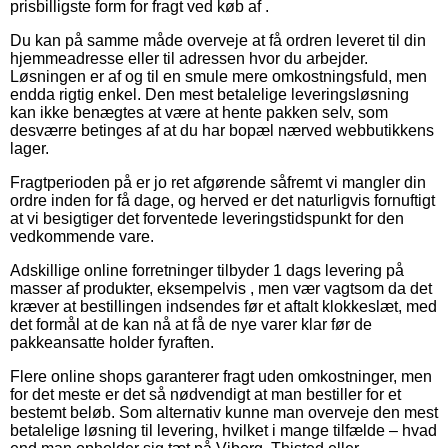
prisbilligste form for fragt ved køb af .
Du kan på samme måde overveje at få ordren leveret til din
hjemmeadresse eller til adressen hvor du arbejder.
Løsningen er af og til en smule mere omkostningsfuld, men
endda rigtig enkel. Den mest betalelige leveringsløsning
kan ikke benægtes at være at hente pakken selv, som
desværre betinges af at du har bopæl nærved webbutikkens
lager.
Fragtperioden på er jo ret afgørende såfremt vi mangler din
ordre inden for få dage, og herved er det naturligvis fornuftigt
at vi besigtiger det forventede leveringstidspunkt for den
vedkommende vare.
Adskillige online forretninger tilbyder 1 dags levering på
masser af produkter, eksempelvis , men vær vagtsom da det
kræver at bestillingen indsendes før et aftalt klokkeslæt, med
det formål at de kan nå at få de nye varer klar før de
pakkeansatte holder fyraften.
Flere online shops garanterer fragt uden omkostninger, men
for det meste er det så nødvendigt at man bestiller for et
bestemt beløb. Som alternativ kunne man overveje den mest
betalelige løsning til levering, hvilket i mange tilfælde – hvad