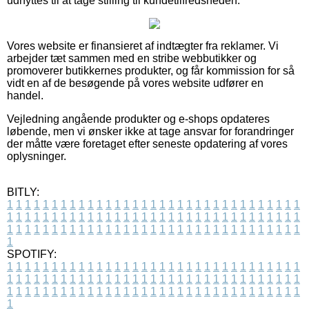
udnyttes til at tage stilling til kundetilfredsheden.
Vores website er finansieret af indtægter fra reklamer. Vi
arbejder tæt sammen med en stribe webbutikker og
promoverer butikkernes produkter, og får kommission for så
vidt en af de besøgende på vores website udfører en
handel.
Vejledning angående produkter og e-shops opdateres
løbende, men vi ønsker ikke at tage ansvar for forandringer
der måtte være foretaget efter seneste opdatering af vores
oplysninger.
BITLY:
1
1
1
1
1
1
1
1
1
1
1
1
1
1
1
1
1
1
1
1
1
1
1
1
1
1
1
1
1
1
1
1
1
1
1
1
1
1
1
1
1
1
1
1
1
1
1
1
1
1
1
1
1
1
1
1
1
1
1
1
1
1
1
1
1
1
1
1
1
1
1
1
1
1
1
1
1
1
1
1
1
1
1
1
1
1
1
1
1
1
1
1
1
1
1
1
1
1
1
1
SPOTIFY:
1
1
1
1
1
1
1
1
1
1
1
1
1
1
1
1
1
1
1
1
1
1
1
1
1
1
1
1
1
1
1
1
1
1
1
1
1
1
1
1
1
1
1
1
1
1
1
1
1
1
1
1
1
1
1
1
1
1
1
1
1
1
1
1
1
1
1
1
1
1
1
1
1
1
1
1
1
1
1
1
1
1
1
1
1
1
1
1
1
1
1
1
1
1
1
1
1
1
1
1