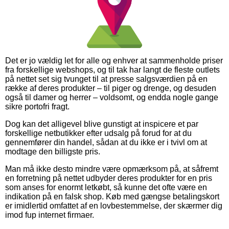
Det er jo vældig let for alle og enhver at sammenholde priser
fra forskellige webshops, og til tak har langt de fleste outlets
på nettet set sig tvunget til at presse salgsværdien på en
række af deres produkter – til piger og drenge, og desuden
også til damer og herrer – voldsomt, og endda nogle gange
sikre portofri fragt.
Dog kan det alligevel blive gunstigt at inspicere et par
forskellige netbutikker efter udsalg på forud for at du
gennemfører din handel, sådan at du ikke er i tvivl om at
modtage den billigste pris.
Man må ikke desto mindre være opmærksom på, at såfremt
en forretning på nettet udbyder deres produkter for en pris
som anses for enormt letkøbt, så kunne det ofte være en
indikation på en falsk shop. Køb med gængse betalingskort
er imidlertid omfattet af en lovbestemmelse, der skærmer dig
imod fup internet firmaer.