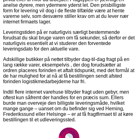
anelse dyrere, men ydermere yderst let. Den prisbilligste
form for levering vil dog i de fleste tilfælde være at hente
varerne selv, som desværre stiller krav om at du lever nær
internet firmaets lager.
Leveringstiden på er naturligvis særligt bestemmende
forudsat du skal bruge varen om få sekunder, så derfor er det
naturligvis essentielt at vi studerer den forventede
leveringsdato for den aktuelle vare.
Adskillige butikker på nettet tilbyder dag-til-dag fragt på en
lang række varer, eksempelvis , der dog forudsætter at
ordren placeres forinden et aftalt tidspunkt, med det formål at
de har mulighed for at nå at få bestillingen sendt afsted
forinden logistikmedarbejderne har fri.
Indtil flere internet varehuse tilbyder fragt uden gebyr, men
oftest kun såfremt der handles for en præcis sum. Ellers
burde man overveje den billigste leveringsmåde, hvilket
mange gange – uanset om du befinder sig ved Herning,
Frederikssund eller Helsinge – er at få fragtfirmaet til at køre
bestillingen til et udleveringssted.