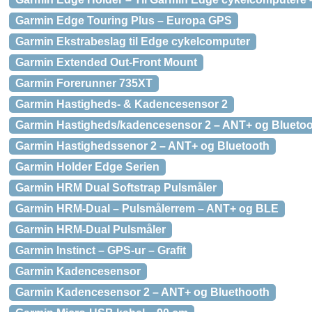
Garmin Edge Touring Plus – Europa GPS
Garmin Ekstrabeslag til Edge cykelcomputer
Garmin Extended Out-Front Mount
Garmin Forerunner 735XT
Garmin Hastigheds- & Kadencesensor 2
Garmin Hastigheds/kadencesensor 2 – ANT+ og Blueto
Garmin Hastighedssenor 2 – ANT+ og Bluetooth
Garmin Holder Edge Serien
Garmin HRM Dual Softstrap Pulsmåler
Garmin HRM-Dual – Pulsmålerrem – ANT+ og BLE
Garmin HRM-Dual Pulsmåler
Garmin Instinct – GPS-ur – Grafit
Garmin Kadencesensor
Garmin Kadencesensor 2 – ANT+ og Bluethooth