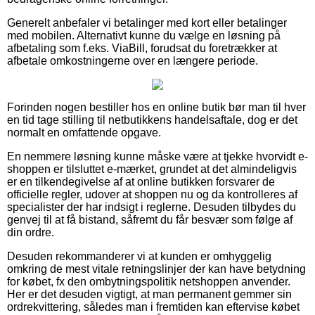
Generelt anbefaler vi betalinger med kort eller betalinger
med mobilen. Alternativt kunne du vælge en løsning på
afbetaling som f.eks. ViaBill, forudsat du foretrækker at
afbetale omkostningerne over en længere periode.
Forinden nogen bestiller hos en online butik bør man til hver
en tid tage stilling til netbutikkens handelsaftale, dog er det
normalt en omfattende opgave.
En nemmere løsning kunne måske være at tjekke hvorvidt e-
shoppen er tilsluttet e-mærket, grundet at det almindeligvis
er en tilkendegivelse af at online butikken forsvarer de
officielle regler, udover at shoppen nu og da kontrolleres af
specialister der har indsigt i reglerne. Desuden tilbydes du
genvej til at få bistand, såfremt du får besvær som følge af
din ordre.
Desuden rekommanderer vi at kunden er omhyggelig
omkring de mest vitale retningslinjer der kan have betydning
for købet, fx den ombytningspolitik netshoppen anvender.
Her er det desuden vigtigt, at man permanent gemmer sin
ordrekvittering, således man i fremtiden kan eftervise købet