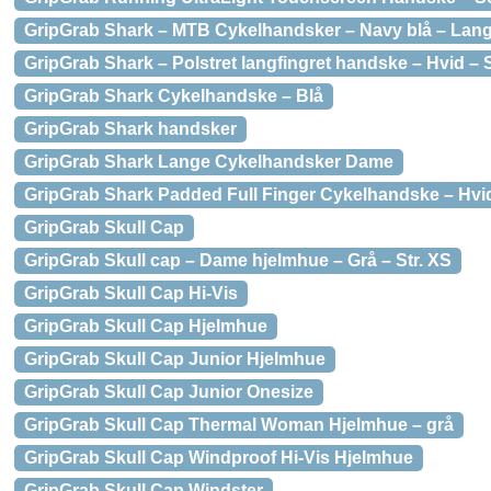
GripGrab Shark – MTB Cykelhandsker – Navy blå – Lang 
GripGrab Shark – Polstret langfingret handske – Hvid – S
GripGrab Shark Cykelhandske – Blå
GripGrab Shark handsker
GripGrab Shark Lange Cykelhandsker Dame
GripGrab Shark Padded Full Finger Cykelhandske – Hvi
GripGrab Skull Cap
GripGrab Skull cap – Dame hjelmhue – Grå – Str. XS
GripGrab Skull Cap Hi-Vis
GripGrab Skull Cap Hjelmhue
GripGrab Skull Cap Junior Hjelmhue
GripGrab Skull Cap Junior Onesize
GripGrab Skull Cap Thermal Woman Hjelmhue – grå
GripGrab Skull Cap Windproof Hi-Vis Hjelmhue
GripGrab Skull Cap Windster