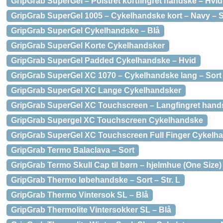
GripGrab SuperGel – Polstret kortfingret handske – Hvid 
GripGrab SuperGel 1005 – Cykelhandske kort – Navy – St
GripGrab SuperGel Cykelhandske – Blå
GripGrab SuperGel Korte Cykelhandsker
GripGrab SuperGel Padded Cykelhandske – Hvid
GripGrab SuperGel XC 1070 – Cykelhandske lang – Sort –
GripGrab SuperGel XC Lange Cykelhandsker
GripGrab SuperGel XC Touchscreen – Langfingret handsk
GripGrab Supergel XC Touchscreen Cykelhandske
GripGrab SuperGel XC Touchscreen Full Finger Cykelh
GripGrab Termo Balaclava – Sort
GripGrab Termo Skull Cap til børn – hjelmhue (One Size)
GripGrab Thermo løbehandske – Sort – Str. L
GripGrab Thermo Vintersok SL – Blå
GripGrab Thermolite Vintersokker SL – Blå