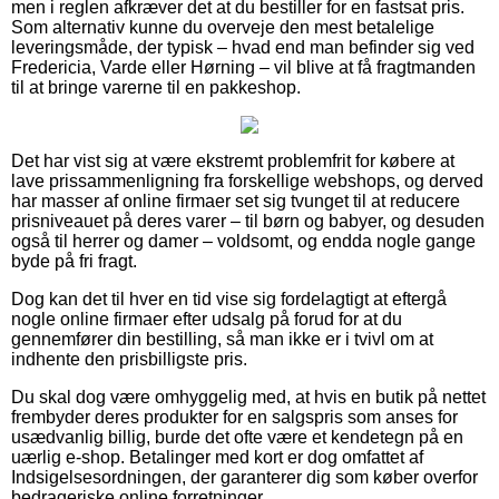
men i reglen afkræver det at du bestiller for en fastsat pris.
Som alternativ kunne du overveje den mest betalelige
leveringsmåde, der typisk – hvad end man befinder sig ved
Fredericia, Varde eller Hørning – vil blive at få fragtmanden
til at bringe varerne til en pakkeshop.
Det har vist sig at være ekstremt problemfrit for købere at
lave prissammenligning fra forskellige webshops, og derved
har masser af online firmaer set sig tvunget til at reducere
prisniveauet på deres varer – til børn og babyer, og desuden
også til herrer og damer – voldsomt, og endda nogle gange
byde på fri fragt.
Dog kan det til hver en tid vise sig fordelagtigt at eftergå
nogle online firmaer efter udsalg på forud for at du
gennemfører din bestilling, så man ikke er i tvivl om at
indhente den prisbilligste pris.
Du skal dog være omhyggelig med, at hvis en butik på nettet
frembyder deres produkter for en salgspris som anses for
usædvanlig billig, burde det ofte være et kendetegn på en
uærlig e-shop. Betalinger med kort er dog omfattet af
Indsigelsesordningen, der garanterer dig som køber overfor
bedrageriske online forretninger.