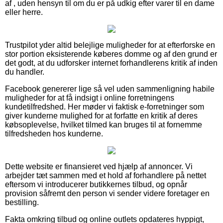
af , uden hensyn til om du er på udkig efter varer til en dame
eller herre.
Trustpilot yder altid belejlige muligheder for at efterforske en
stor portion eksisterende køberes domme og af den grund er
det godt, at du udforsker internet forhandlerens kritik af inden
du handler.
Facebook genererer lige så vel uden sammenligning habile
muligheder for at få indsigt i online forretningens
kundetilfredshed. Her møder vi faktisk e-forretninger som
giver kunderne mulighed for at forfatte en kritik af deres
købsoplevelse, hvilket tilmed kan bruges til at fornemme
tilfredsheden hos kunderne.
Dette website er finansieret ved hjælp af annoncer. Vi
arbejder tæt sammen med et hold af forhandlere på nettet
eftersom vi introducerer butikkernes tilbud, og opnår
provision såfremt den person vi sender videre foretager en
bestilling.
Fakta omkring tilbud og online outlets opdateres hyppigt,