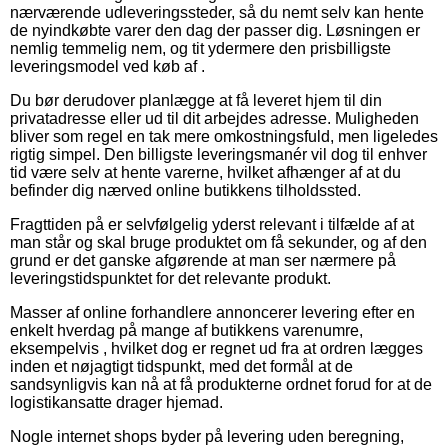
nærværende udleveringssteder, så du nemt selv kan hente
de nyindkøbte varer den dag der passer dig. Løsningen er
nemlig temmelig nem, og tit ydermere den prisbilligste
leveringsmodel ved køb af .
Du bør derudover planlægge at få leveret hjem til din
privatadresse eller ud til dit arbejdes adresse. Muligheden
bliver som regel en tak mere omkostningsfuld, men ligeledes
rigtig simpel. Den billigste leveringsmanér vil dog til enhver
tid være selv at hente varerne, hvilket afhænger af at du
befinder dig nærved online butikkens tilholdssted.
Fragttiden på er selvfølgelig yderst relevant i tilfælde af at
man står og skal bruge produktet om få sekunder, og af den
grund er det ganske afgørende at man ser nærmere på
leveringstidspunktet for det relevante produkt.
Masser af online forhandlere annoncerer levering efter en
enkelt hverdag på mange af butikkens varenumre,
eksempelvis , hvilket dog er regnet ud fra at ordren lægges
inden et nøjagtigt tidspunkt, med det formål at de
sandsynligvis kan nå at få produkterne ordnet forud for at de
logistikansatte drager hjemad.
Nogle internet shops byder på levering uden beregning,