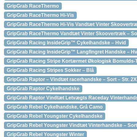
GripGrab RaceThermo
GripGrab RaceThermo Hi-Vis
GripGrab RaceThermo Hi-Vis Vandtæt Vinter Skoovertræk
GripGrab RaceThermo Vandtæt Vinter Skoovertræk – So
GripGrab Racing InsideGrip™ Cykelhandske – Hvid
GripGrab Racing InsideGrip™ Langfingret Handske – Hv
GripGrab Racing Stripe Kortærmet Økologisk Bomulds-T-
GripGrab Racing Stripes Sokker – Blå
GripGrab Raptor – Vindtæt racerhandske – Sort – Str. 2
GripGrab Raptor Cykelhandske
GripGrab Raptor Vindtæt Letvægts Raceday Vinterhands
GripGrab Rebel Cykelhandske, Grå Camo
GripGrab Rebel Youngster Cykelhandske
GripGrab Rebel Youngster Vindtæt Vinterhandske – Sort
GripGrab Rebel Youngster Winter