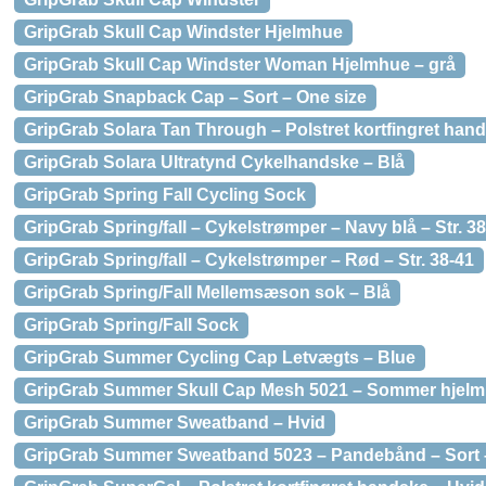
GripGrab Skull Cap Windster Hjelmhue
GripGrab Skull Cap Windster Woman Hjelmhue – grå
GripGrab Snapback Cap – Sort – One size
GripGrab Solara Tan Through – Polstret kortfingret hands
GripGrab Solara Ultratynd Cykelhandske – Blå
GripGrab Spring Fall Cycling Sock
GripGrab Spring/fall – Cykelstrømper – Navy blå – Str. 3
GripGrab Spring/fall – Cykelstrømper – Rød – Str. 38-41
GripGrab Spring/Fall Mellemsæson sok – Blå
GripGrab Spring/Fall Sock
GripGrab Summer Cycling Cap Letvægts – Blue
GripGrab Summer Skull Cap Mesh 5021 – Sommer hjelmh
GripGrab Summer Sweatband – Hvid
GripGrab Summer Sweatband 5023 – Pandebånd – Sort 