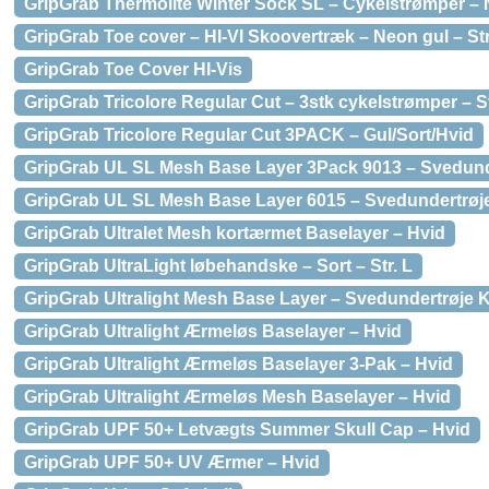
GripGrab Thermolite Winter Sock SL – Cykelstrømper – N
GripGrab Toe cover – HI-VI Skoovertræk – Neon gul – Str
GripGrab Toe Cover HI-Vis
GripGrab Tricolore Regular Cut – 3stk cykelstrømper – St
GripGrab Tricolore Regular Cut 3PACK – Gul/Sort/Hvid
GripGrab UL SL Mesh Base Layer 3Pack 9013 – Svedunder
GripGrab UL SL Mesh Base Layer 6015 – Svedundertrøje 
GripGrab Ultralet Mesh kortærmet Baselayer – Hvid
GripGrab UltraLight løbehandske – Sort – Str. L
GripGrab Ultralight Mesh Base Layer – Svedundertrøje K
GripGrab Ultralight Ærmeløs Baselayer – Hvid
GripGrab Ultralight Ærmeløs Baselayer 3-Pak – Hvid
GripGrab Ultralight Ærmeløs Mesh Baselayer – Hvid
GripGrab UPF 50+ Letvægts Summer Skull Cap – Hvid
GripGrab UPF 50+ UV Ærmer – Hvid