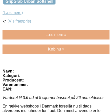
GripGrab Urban Softshell
(Læs mere)
kr.
(Vis fragtpris)
Læs mere »
Køb nu »
Navn:
Kategori:
Producent:
Varenummer:
EAN:
Vurderet til
3.6
ud af 5 stjerner baseret på
26
anmeldelser
En række webshops i Danmark foreslår nu til dags
alverdens muligheder for fragt. Den mest anvendte er for