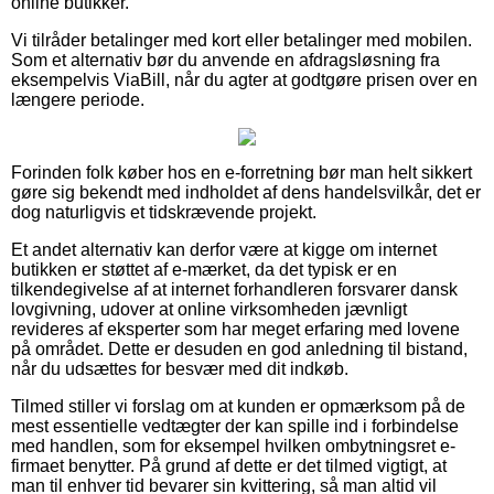
online butikker.
Vi tilråder betalinger med kort eller betalinger med mobilen.
Som et alternativ bør du anvende en afdragsløsning fra
eksempelvis ViaBill, når du agter at godtgøre prisen over en
længere periode.
Forinden folk køber hos en e-forretning bør man helt sikkert
gøre sig bekendt med indholdet af dens handelsvilkår, det er
dog naturligvis et tidskrævende projekt.
Et andet alternativ kan derfor være at kigge om internet
butikken er støttet af e-mærket, da det typisk er en
tilkendegivelse af at internet forhandleren forsvarer dansk
lovgivning, udover at online virksomheden jævnligt
revideres af eksperter som har meget erfaring med lovene
på området. Dette er desuden en god anledning til bistand,
når du udsættes for besvær med dit indkøb.
Tilmed stiller vi forslag om at kunden er opmærksom på de
mest essentielle vedtægter der kan spille ind i forbindelse
med handlen, som for eksempel hvilken ombytningsret e-
firmaet benytter. På grund af dette er det tilmed vigtigt, at
man til enhver tid bevarer sin kvittering, så man altid vil