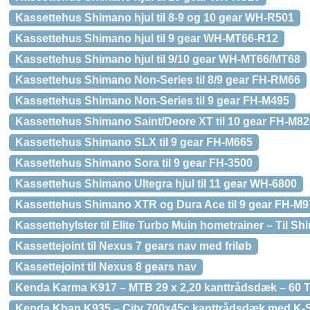
Kassettehus Shimano hjul til 8-9 og 10 gear WH-R501
Kassettehus Shimano hjul til 9 gear WH-MT66-R12
Kassettehus Shimano hjul til 9/10 gear WH-MT66/MT68
Kassettehus Shimano Non-Series til 8/9 gear FH-RM66
Kassettehus Shimano Non-Series til 9 gear FH-M495
Kassettehus Shimano Saint/Deore XT til 10 gear FH-M82
Kassettehus Shimano SLX til 9 gear FH-M665
Kassettehus Shimano Sora til 9 gear FH-3500
Kassettehus Shimano Ultegra hjul til 11 gear WH-6800
Kassettehus Shimano XTR og Dura Ace til 9 gear FH-M9
Kassettehylster til Elite Turbo Muin hometrainer – Til Sh
Kassettejoint til Nexus 7 gears nav med friløb
Kassettejoint til Nexus 8 gears nav
Kenda Karma K917 – MTB 29 x 2,20 kanttrådsdæk – 60 T
Kenda Khan K935 – City 700x45c kanttrådsdæk med K-S