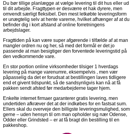
Du bør tillige planlægge at vælge levering til dit hus eller ud
til dit arbejde. Fragttypen er desværre et hak dyrere, men
omvendt særligt fleksibel. Den mest letkøbte leveringsform
er unægtelig selv at hente varerne, hvilket afhænger af at du
befinder dig i kort afstand af online forretningens
arbejdslager.
Fragttiden på kan være super afgørende i tilfælde af at man
mangler ordren nu og her, så med det formål er det jo
passende at man besigtiger den forventede leveringstid på
den vedkommende vare.
En stor portion online virksomheder tilsiger 1 hverdags
levering på mange varenumre, eksempelvis , men vær
påpasselig da det er forudsat at bestillingen laves tidligere
end et givent tidspunkt, så de sandsynligvis kan nå at få
pakken sendt afsted før medarbejderne tager hjem.
Enkelte internet firmaer garanterer gratis levering, men
undertiden afkræver det at der indkøbes for en fastsat sum.
Ellers skal du overveje den billigste leveringsmulighed, som
gerne – uden hensyn til om man opholder sig nær Odense,
Odder eller Grindsted – er at få bragt din bestilling til en
pakkeshop.