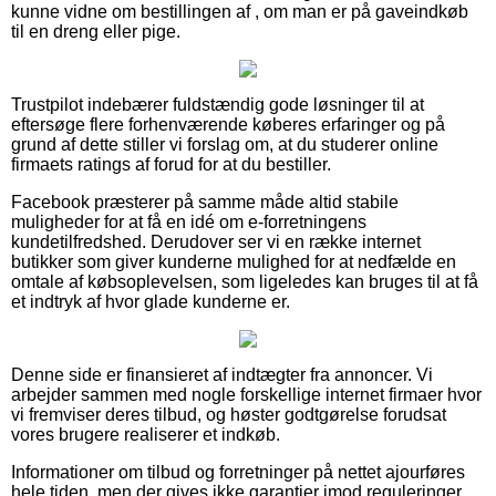
kunne vidne om bestillingen af , om man er på gaveindkøb
til en dreng eller pige.
Trustpilot indebærer fuldstændig gode løsninger til at
eftersøge flere forhenværende køberes erfaringer og på
grund af dette stiller vi forslag om, at du studerer online
firmaets ratings af forud for at du bestiller.
Facebook præsterer på samme måde altid stabile
muligheder for at få en idé om e-forretningens
kundetilfredshed. Derudover ser vi en række internet
butikker som giver kunderne mulighed for at nedfælde en
omtale af købsoplevelsen, som ligeledes kan bruges til at få
et indtryk af hvor glade kunderne er.
Denne side er finansieret af indtægter fra annoncer. Vi
arbejder sammen med nogle forskellige internet firmaer hvor
vi fremviser deres tilbud, og høster godtgørelse forudsat
vores brugere realiserer et indkøb.
Informationer om tilbud og forretninger på nettet ajourføres
hele tiden, men der gives ikke garantier imod reguleringer