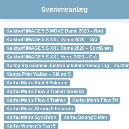
Svømmeanlæg
Kalkhoff IMAGE 5.S MOVE Dame 2020 – Rød
Kalkhoff IMAGE 5.S XXL Dame 2020 – Grå
Kalkhoff IMAGE 5.S XXL Dame 2020 – Sort/Grøn
Kalkhoff IMAGE 5.S XXL Herre 2020 – Grå
Kalloy Styrstamme Justerbar 90mm fremspring – 25,4m
Kappa Polo Waltax – Blå str S
Karhu Men’s Fast 5 Fulcrum
Karhu Men’s Flow 3 Trainer løbesko
Karhu Men’s Flow 4 Trainer
Karhu Men’s Flow Tri
Karhu Men’s Strong 5 Fulcrum
Karhu Men’s Synchron
Karhu Strong 5 Men
Karhu Women’s Fast 5