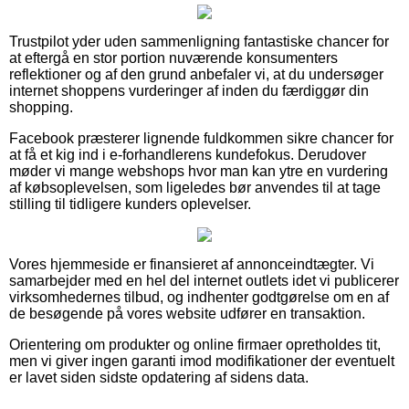
Trustpilot yder uden sammenligning fantastiske chancer for
at eftergå en stor portion nuværende konsumenters
reflektioner og af den grund anbefaler vi, at du undersøger
internet shoppens vurderinger af inden du færdiggør din
shopping.
Facebook præsterer lignende fuldkommen sikre chancer for
at få et kig ind i e-forhandlerens kundefokus. Derudover
møder vi mange webshops hvor man kan ytre en vurdering
af købsoplevelsen, som ligeledes bør anvendes til at tage
stilling til tidligere kunders oplevelser.
Vores hjemmeside er finansieret af annonceindtægter. Vi
samarbejder med en hel del internet outlets idet vi publicerer
virksomhedernes tilbud, og indhenter godtgørelse om en af
de besøgende på vores website udfører en transaktion.
Orientering om produkter og online firmaer opretholdes tit,
men vi giver ingen garanti imod modifikationer der eventuelt
er lavet siden sidste opdatering af sidens data.