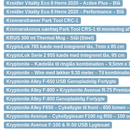
Kreidler Vitality Eco 8 Herre 2020 – Active Plus – Blå
Kreidler Vitality Eco 8 Herre 2020 – Performance – Blå
Kronrørsfræser Park Tool CRC-1
Kronrørskonus værktøj Park Tool CRS-1 til montering af
KRUS 300 ml Thermal Mug – Stål (Steel)
KryptoLok 785 kæde med integreret lås, 7mm x 85 cm
KryptoLok Serie 2 955 kæde med integreret lås, 95 cm
Kryptonite – Kædelås til ringlås kombination – 9,5mm x
Kryptonite – Wire med løkker 9.30 meter – Til kombinati
Kryptonite Alley F-650 USB Genopladelig Forlygte
Kryptonite Alley F-800 + Kryptonite Avenue R-75 Premi
Kryptonite Alley F-800 Genopladelig Forlygte
Kryptonite Alley F650 – Cykellygte til front – 650 lumen 
Kryptonite Avenue – Cykellygtesæt F100 og R50 – 100 o
Kryptonite Avenue F-100 & R-50 USB Lygtesæt