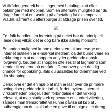
Vi tilråder generelt bestillinger med betalingskort eller
betalinger med mobilen. Som en alternativ mulighed bør du
drage fordel af en løsning på afbetaling fra eksempelvis
ViaBill, såfremt du efterspørger at afdrage prisen over tid.
Før folk handler i en forretning på nettet bør de principielt
læse dens vilkår, det er dog bare ikke særlig morsomt.
En anden mulighed kunne derfor være at undersøge om
internet butikken er e-mærket medlem, da det burde være en
erklæring om at netshoppen adlyder gældende dansk
lovgivning, foruden at shoppen ofte ses til af fagmænd som
kender til reglerne på området. Derudover giver det dig
chance for opbakning, ifald du udsættes for dilemmaer ved
din shopping.
Derudover er det en hjælp at man er klar over de primære
betingelser gældende for købet, fx den bytteret internet
virksomheden bruger. I den forbindelse er det virkelig
relevant, at man stadigvæk opbevarer ens ordrekvittering,
således man fremadrettet vil kunne påvise sit køb af ,
uafhængig om du skal købe en gave til en pige eller dreng.