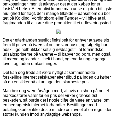
omkostninger, men tit afkræver det at der købes for et
fastslået beløb. Alternativt kunne man udse dig den billigste
mulighed for fragt, der i mange tilfælde – uanset om du bor
tæt på Kolding, Vordingborg eller Tønder – vil blive at få
fragtmanden til at køre dine produkter til et udleveringssted.
Det er efterhånden særligt fleksibelt for enhver at søge sig
frem til priser på tværs af online varehuse, og følgelig har
adskillige netbutikker set sig nødsaget til at formindske
udsalgspriserne på varerne – til babyer og børn, men også
til mænd og kvinder – helt i bund, og endda nogle gange
love fragt uden omkostninger.
Det kan dog trods alt være nyttigt at sammenholde
forskellige internet selskaber efter tilbud på inden du køber,
så du er sikker på at antage den skarpeste pris.
Man bør dog være årvågen med, at hvis en shop på nettet
markedsfører varer for en pris der virker grænseløst
beskeden, så burde det i nogle tilfælde være en varsel om
en bedragerisk internet forhandler. Bestillinger med
betalingskort er ikke desto mindre omfavnet af en regel, der
støtter kunden imod snydagtige webshops.