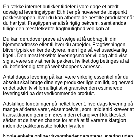
En række internet butikker tildeler i vore dage et bredt
udvalg af leveringstyper. Et hit er på nuværende tidspunkt
pakkeshoppen, hvor du kan afhente de bestilte produkter når
du har lyst. Fragttypen er altså rigtig bekvem, samt endda
tillige den mest letkøbte fragtmulighed ved køb af .
Du kan derudover prøve at vælge at få udbragt til din
hjemmeadresse eller til hvor du arbejder. Fragtløsningen
bliver typisk en kende dyrere, men lige så vel usædvanlig
ligetil. Den mest letkøbte leveringsmanér vil dog altid vise
sig at være selv at hente pakken, hvilket dog betinges af at
du befinder dig tæt på webshoppens adresse.
Antal dages levering på kan være virkelig essentiel når du
absolut skal bruge dine nye produkter lige om lidt, og herved
er det uden tvivl fornuftigt at vi gransker den estimerede
leveringstid på det vedkommende produkt.
Adskillige forretninger på nettet lover 1 hverdags levering på
mange af deres varer, eksempelvis , som imidlertid kræver at
transaktionen gennemføres inden et angivent klokkeslæt,
sådan at de har en chance for at nå at få varerne klargjort
inden de pakkeansatte holder fyraften.
Nogle enkelte online virksomheder garanterer levering uden