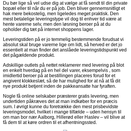
Du bør lige så vel udse dig at vælge at få sendt til din private
bopæl eller til når du er på job. Den bliver gennemsnitligt et
hak mere bekostelig, men ligeledes meget praktisk. Den
mest betalelige leveringstype vil dog til enhver tid være at
hente varerne selv, men den løsning beroer på at du
opholder dig tæt på internet shoppens lager.
Leveringstiden på er jo temmelig bestemmende forudsat vi
absolut skal bruge varerne lige om lidt, så herved er det jo
essentielt at man finder det anslåede leveringstidspunkt ved
det pågældende produkt.
Adskillige outlets på nettet reklamerer med levering på blot
en enkelt hverdag på en hel del varer, eksempelvis , som
imidlertid beroer på at bestillingen placeres forud for et
angivent klokkeslæt, så de har mulighed for at nå at få dit
nye produkt betjent inden de pakkeansatte har fyraften.
Nogle få online selskaber præsterer gratis levering, men
undertiden påkræves det at man indkøber for en præcis
sum. I øvrigt kunne du foretrække den mest prisbevidste
leveringsmodel, hvilket i mange tilfælde – uden hensyn til
om man bor nær Aalborg, Hillerød eller Haslev – vil blive at
få dem til at køre ordren til et afhentningssted.