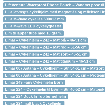
LifeVenture Waterproof Phone Pouch – Vandtæt pose til 
Lilla letvægts cykelhjelm med magnetlås og reflekser, 
Lilla M-Wave cykellås 600×12 mm
Lilla M-wave LED cykellygtesæt
Lim til lapper tube med 10 gram.
Limar – Cykelhjelm – 242 – Mat blå – 46-51 cm
Limar – Cykelhjelm – 242 – Mat rød – 51-56 cm
Limar – Cykelhjelm – 242 – Mat sort – 46-51 cm
Limar – Cykelhjelm – 242 – Mat titanium – 46-51 cm
Limar 007 Astana – Cykelhjelm – Str. 54-61 cm – Matsort
Limar 007 Astana – Cykelhjelm – Str. 54-61 cm – Proteam
Limar 149 Fairy Cykelhjelm Børn
Limar 224 – Cykelhjelm til børn – Str. 46-52 cm – Matpink
Limar 224 Duck In Tub børnehjelm
Limar 224 matt black Cykelhjelm