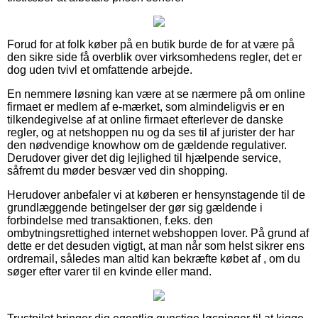
Forud for at folk køber på en butik burde de for at være på
den sikre side få overblik over virksomhedens regler, det er
dog uden tvivl et omfattende arbejde.
En nemmere løsning kan være at se nærmere på om online
firmaet er medlem af e-mærket, som almindeligvis er en
tilkendegivelse af at online firmaet efterlever de danske
regler, og at netshoppen nu og da ses til af jurister der har
den nødvendige knowhow om de gældende regulativer.
Derudover giver det dig lejlighed til hjælpende service,
såfremt du møder besvær ved din shopping.
Herudover anbefaler vi at køberen er hensynstagende til de
grundlæggende betingelser der gør sig gældende i
forbindelse med transaktionen, f.eks. den
ombytningsrettighed internet webshoppen lover. På grund af
dette er det desuden vigtigt, at man når som helst sikrer ens
ordremail, således man altid kan bekræfte købet af , om du
søger efter varer til en kvinde eller mand.