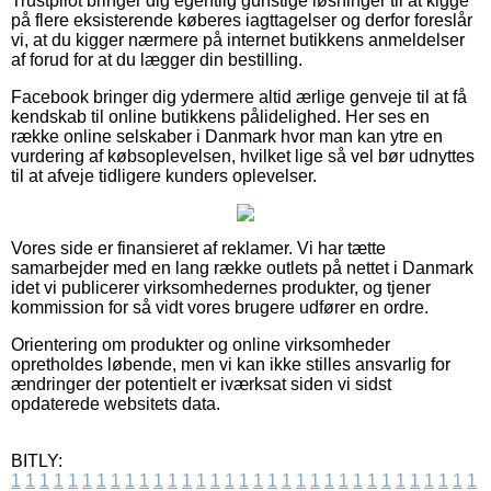
Trustpilot bringer dig egentlig gunstige løsninger til at kigge
på flere eksisterende køberes iagttagelser og derfor foreslår
vi, at du kigger nærmere på internet butikkens anmeldelser
af forud for at du lægger din bestilling.
Facebook bringer dig ydermere altid ærlige genveje til at få
kendskab til online butikkens pålidelighed. Her ses en
række online selskaber i Danmark hvor man kan ytre en
vurdering af købsoplevelsen, hvilket lige så vel bør udnyttes
til at afveje tidligere kunders oplevelser.
Vores side er finansieret af reklamer. Vi har tætte
samarbejder med en lang række outlets på nettet i Danmark
idet vi publicerer virksomhedernes produkter, og tjener
kommission for så vidt vores brugere udfører en ordre.
Orientering om produkter og online virksomheder
opretholdes løbende, men vi kan ikke stilles ansvarlig for
ændringer der potentielt er iværksat siden vi sidst
opdaterede websitets data.
BITLY:
1
1
1
1
1
1
1
1
1
1
1
1
1
1
1
1
1
1
1
1
1
1
1
1
1
1
1
1
1
1
1
1
1