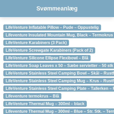
Svømmeanlæg
LifeVenture Inflatable Pillow – Pude – Oppustelig
Lifeventure Insulated Mountain Mug, Black – Termokrus
LifeVenture Karabiners (3 Pack)
LifeVenture Screwgate Karabiners (Pack of 2)
LifeVenture Silicone Ellipse Flexibowl – Blå
LifeVenture Soap Leaves x 50 – Sæbe servietter – 50 stk
LifeVenture Stainless Steel Camping Bowl – Skål – Rustfr
LifeVenture Stainless Steel Camping Mug – Krus – Rustfrit
LifeVenture Stainless Steel Camping Plate – Tallerken – R
Lifeventure termokrus – Blå
LifeVenture Thermal Mug – 300ml – black
Lifeventure Thermal Mug – 300ml – Blue – Str. Stk. – Te