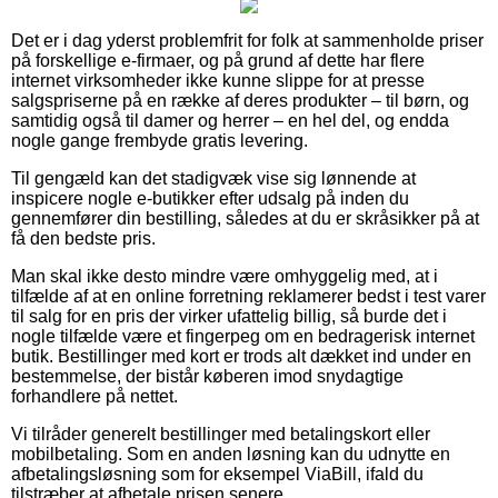
Det er i dag yderst problemfrit for folk at sammenholde priser
på forskellige e-firmaer, og på grund af dette har flere
internet virksomheder ikke kunne slippe for at presse
salgspriserne på en række af deres produkter – til børn, og
samtidig også til damer og herrer – en hel del, og endda
nogle gange frembyde gratis levering.
Til gengæld kan det stadigvæk vise sig lønnende at
inspicere nogle e-butikker efter udsalg på inden du
gennemfører din bestilling, således at du er skråsikker på at
få den bedste pris.
Man skal ikke desto mindre være omhyggelig med, at i
tilfælde af at en online forretning reklamerer bedst i test varer
til salg for en pris der virker ufattelig billig, så burde det i
nogle tilfælde være et fingerpeg om en bedragerisk internet
butik. Bestillinger med kort er trods alt dækket ind under en
bestemmelse, der bistår køberen imod snydagtige
forhandlere på nettet.
Vi tilråder generelt bestillinger med betalingskort eller
mobilbetaling. Som en anden løsning kan du udnytte en
afbetalingsløsning som for eksempel ViaBill, ifald du
tilstræber at afbetale prisen senere.