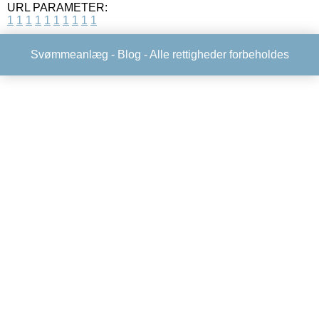
URL PARAMETER:
1
1
1
1
1
1
1
1
1
1
Svømmeanlæg -
Blog
- Alle rettigheder forbeholdes