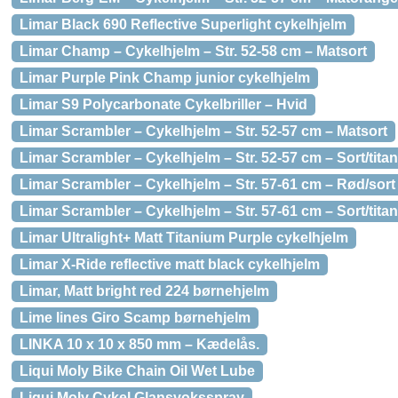
Limar Black 690 Reflective Superlight cykelhjelm
Limar Champ – Cykelhjelm – Str. 52-58 cm – Matsort
Limar Purple Pink Champ junior cykelhjelm
Limar S9 Polycarbonate Cykelbriller – Hvid
Limar Scrambler – Cykelhjelm – Str. 52-57 cm – Matsort
Limar Scrambler – Cykelhjelm – Str. 52-57 cm – Sort/tita
Limar Scrambler – Cykelhjelm – Str. 57-61 cm – Rød/sort
Limar Scrambler – Cykelhjelm – Str. 57-61 cm – Sort/tita
Limar Ultralight+ Matt Titanium Purple cykelhjelm
Limar X-Ride reflective matt black cykelhjelm
Limar, Matt bright red 224 børnehjelm
Lime lines Giro Scamp børnehjelm
LINKA 10 x 10 x 850 mm – Kædelås.
Liqui Moly Bike Chain Oil Wet Lube
Liqui Moly Cykel Glansvoksspray