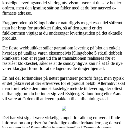
kostelige leveringsmodel vil dog utvivlsomt være at du selv henter
ordren, men den løsning står og falder med at du bor nærved e-
firmaets adresse.
Fragtperioden på Klingebolte er naturligvis meget essentiel såfremt
man har brug for produktet fluks, så af den grund er det
fuldkommen vigtigt at du undersøger leveringstiden på det aktuelle
produkt.
De fleste webbutikker stiller garanti om levering på blot en enkelt
hverdag på utallige varer, eksempelvis Klingebolte 5 stk.til dobbelt
kranksæt, som er regnet ud fra at transaktionen realiseres før et
fastslået klokkeslæt, således at de sandsynligvis kan nå at få de nye
varer klargjort forud for at de lageransatte drager hjemad.
En hel del forhandlere på nettet garanterer portofri fragt, men typisk
er det påkrævet at der erhverves for et præcist beløb. Alternativt skal
man foretrække den mindst kostelige metode til levering, der oftest –
uafhængig om du befinder sig ved Esbjerg, Kalundborg eller Aars –
vil være at få dem til at levere pakken til et afhentningssted.
Det har vist sig at være virkelig simpelt for alle og enhver at finde
information om priser fra forskellige online forhandlere, og derved
har massevis af Stronglight internet handler i Danmark været