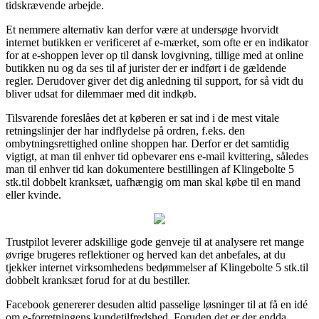
tidskrævende arbejde.
Et nemmere alternativ kan derfor være at undersøge hvorvidt
internet butikken er verificeret af e-mærket, som ofte er en indikator
for at e-shoppen lever op til dansk lovgivning, tillige med at online
butikken nu og da ses til af jurister der er indført i de gældende
regler. Derudover giver det dig anledning til support, for så vidt du
bliver udsat for dilemmaer med dit indkøb.
Tilsvarende foreslåes det at køberen er sat ind i de mest vitale
retningslinjer der har indflydelse på ordren, f.eks. den
ombytningsrettighed online shoppen har. Derfor er det samtidig
vigtigt, at man til enhver tid opbevarer ens e-mail kvittering, således
man til enhver tid kan dokumentere bestillingen af Klingebolte 5
stk.til dobbelt kranksæt, uafhængig om man skal købe til en mand
eller kvinde.
Trustpilot leverer adskillige gode genveje til at analysere ret mange
øvrige brugeres reflektioner og herved kan det anbefales, at du
tjekker internet virksomhedens bedømmelser af Klingebolte 5 stk.til
dobbelt kranksæt forud for at du bestiller.
Facebook genererer desuden altid passelige løsninger til at få en idé
om e-forretningens kundetilfredshed. Foruden det er der endda