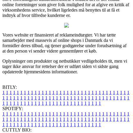
online forretninger som giver folk mulighed for at afgive en kritik af
virksomhedens service, hvilket ligeledes må benyttes til at få et
indtryk af hvor tilfredse kunderne er.
Vores website er finansieret af reklameindtægter. Vi har tætte
samarbejder med massevis af online shops i Danmark da vi
formidler deres tilbud, og tjener godtgørelse under forudsætning af
at den person vi sender videre gennemfører et køb.
Oplysninger om produkter og netbutikker vedligeholdes tit, men vi
tager ikke ansvar for rettelser der er udført siden vi sidste gang
opdaterede hjemmesidens informationer.
BITLY:
1
1
1
1
1
1
1
1
1
1
1
1
1
1
1
1
1
1
1
1
1
1
1
1
1
1
1
1
1
1
1
1
1
1
1
1
1
1
1
1
1
1
1
1
1
1
1
1
1
1
1
1
1
1
1
1
1
1
1
1
1
1
1
1
1
1
1
1
1
1
1
1
1
1
1
1
1
1
1
1
1
1
1
1
1
1
1
1
1
1
1
1
1
1
1
1
1
1
1
1
SPOTIFY:
1
1
1
1
1
1
1
1
1
1
1
1
1
1
1
1
1
1
1
1
1
1
1
1
1
1
1
1
1
1
1
1
1
1
1
1
1
1
1
1
1
1
1
1
1
1
1
1
1
1
1
1
1
1
1
1
1
1
1
1
1
1
1
1
1
1
1
1
1
1
1
1
1
1
1
1
1
1
1
1
1
1
1
1
1
1
1
1
1
1
1
1
1
1
1
1
1
1
1
1
CUTTLY BIO: