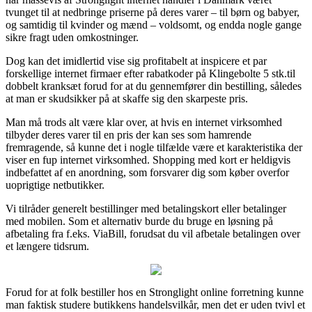
tvunget til at nedbringe priserne på deres varer – til børn og babyer,
og samtidig til kvinder og mænd – voldsomt, og endda nogle gange
sikre fragt uden omkostninger.
Dog kan det imidlertid vise sig profitabelt at inspicere et par
forskellige internet firmaer efter rabatkoder på Klingebolte 5 stk.til
dobbelt kranksæt forud for at du gennemfører din bestilling, således
at man er skudsikker på at skaffe sig den skarpeste pris.
Man må trods alt være klar over, at hvis en internet virksomhed
tilbyder deres varer til en pris der kan ses som hamrende
fremragende, så kunne det i nogle tilfælde være et karakteristika der
viser en fup internet virksomhed. Shopping med kort er heldigvis
indbefattet af en anordning, som forsvarer dig som køber overfor
uoprigtige netbutikker.
Vi tilråder generelt bestillinger med betalingskort eller betalinger
med mobilen. Som et alternativ burde du bruge en løsning på
afbetaling fra f.eks. ViaBill, forudsat du vil afbetale betalingen over
et længere tidsrum.
Forud for at folk bestiller hos en Stronglight online forretning kunne
man faktisk studere butikkens handelsvilkår, men det er uden tvivl et