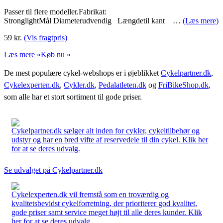
Passer til flere modeller.Fabrikat:
StronglightMål Diameterudvendig Længdetil kant …
(Læs mere)
59
kr.
(Vis fragtpris)
Læs mere »
Køb nu »
De mest populære cykel-webshops er i øjeblikket
Cykelpartner.dk
,
Cykelexperten.dk
,
Cykler.dk
,
Pedalatleten.dk
og
FriBikeShop.dk
,
som alle har et stort sortiment til gode priser.
Cykelpartner.dk sælger alt inden for cykler, cykeltilbehør og
udstyr og har en bred vifte af reservedele til din cykel. Klik her
for at se deres udvalg.
Se udvalget på Cykelpartner.dk
Cykelexperten.dk vil fremstå som en troværdig og
kvalitetsbevidst cykelforretning, der prioriterer god kvalitet,
gode priser samt service meget højt til alle deres kunder. Klik
her for at se deres udvalg.